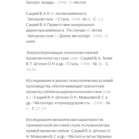
Запоріз. правда. – 1998. -13 листоп.
Сацкий В. А. К 65-летию комбината
"Запорожсталь" // Сталь. -1998. -№10. -С. 1-3.
Сацкий В. А. Приветствие генерального
директора комбината: [По случаю 65-летия
"Запорожстали"] // Днепр, металлург. -1998. -13
нояб.
Энергосберегающая технология горячей
прокатки полос на стане 1680 / Сацкий В. А., Тилик
В. Т., Штехно О. Н. и др. // Сталь. -1998. – № 10. – С.
36-40.
Исследование и анализ технологических условий
производства, обеспечивающих транзитную
прокатку слябов на широкополосном стане 1680
ч. 2 / Сацкий В. А., Штехно О. Н.; Мовшович В. С. и
др. // Металлург, и горноруд.пром-сть. – 1998. – №
4. – С. 27-29.
Исследование механических характеристик
горячекатаной листовой стали, полученной при
прямой прокатке слябов / Сацкий В. А., Штехно О.
Н., Мовшович В. С. и др. // Металл и литье Украины.