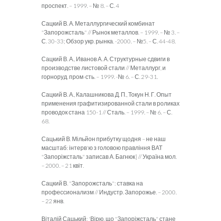
проспект. – 1999. – № 8. – С. 4
Сацкий В. А. Металлургический комбинат
"Запорожсталь" // Рынок металлов. – 1999. – № 3. –
С. 30-33; Обзор укр. рынка. -2000. – №5. – С. 44-48.
Сацкий В. А., Иванов А. А. Структурные сдвиги в
производстве листовой стали // Металлург, и
горноруд. пром-сть. – 1999. -№ 6. – С. 29-31.
Сацкий В. А., Калашникова Д. П., Токун Н. Г. Опыт
применения графитизированной стали в роликах
проводок стана 150-1 // Сталь. – 1999. – № 6. – С.
68.
Сацький В. Мільйон прибутку щодня – не наш
масштаб: інтерв'ю з головою правління ВАТ
"Запоріжсталь" записав А. Багнюк] // Україна мол.
– 2000. – 21 квіт.
Сацкий В. "Запорожсталь": ставка на
профессионализм // Индустр. Запорожье. – 2000.
– 22 янв.
Віталій Сацький: 'Вірю, що "Запоріжсталь" стане