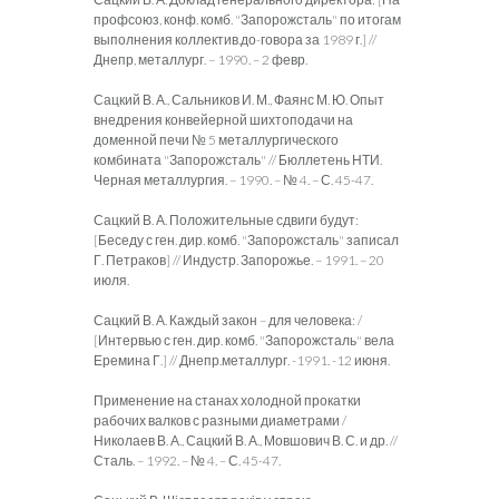
профсоюз, конф. комб. "Запорожсталь" по итогам
выполнения коллектив.до-говора за 1989 г.] //
Днепр, металлург. – 1990. – 2 февр.
Сацкий В. А., Сальников И. М., Фаянс М. Ю. Опыт
внедрения конвейерной шихтоподачи на
доменной печи № 5 металлургического
комбината "Запорожсталь" // Бюллетень НТИ.
Черная металлургия. – 1990. – № 4. – С. 45-47.
Сацкий В. А. Положительные сдвиги будут:
[Беседу с ген. дир. комб. "Запорожсталь" записал
Г. Петраков] // Индустр. Запорожье. – 1991. – 20
июля.
Сацкий В. А. Каждый закон – для человека: /
[Интервью с ген. дир. комб. "Запорожсталь" вела
Еремина Г.] // Днепр.металлург. -1991. -12 июня.
Применение на станах холодной прокатки
рабочих валков с разными диаметрами /
Николаев В. А., Сацкий В. А., Мовшович В. С. и др. //
Сталь. – 1992. – № 4. – С. 45-47.