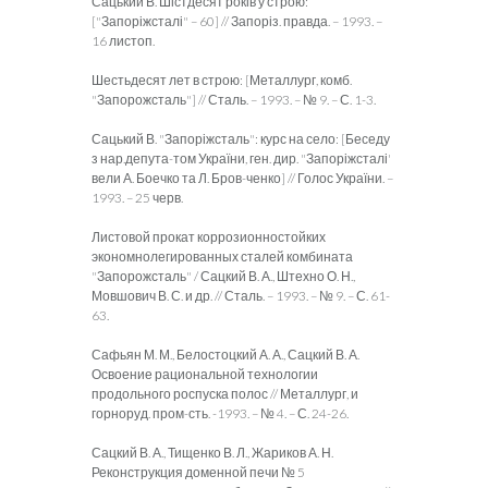
Сацький В. Шістдесят років у строю:
["Запоріжсталі" – 60] // Запоріз. правда. – 1993. –
16 листоп.
Шестьдесят лет в строю: [Металлург, комб.
"Запорожсталь"] // Сталь. – 1993. – № 9. – С. 1-3.
Сацький В. "Запоріжсталь": курс на село: [Беседу
з нар.депута-том України, ген. дир. "Запоріжсталі'
вели А. Боечко та Л. Бров-ченко] // Голос України. –
1993. – 25 черв.
Листовой прокат коррозионностойких
экономнолегированных сталей комбината
"Запорожсталь" / Сацкий В. А., Штехно О. Н.,
Мовшович В. С. и др. // Сталь. – 1993. – № 9. – С. 61-
63.
Сафьян М. М., Белостоцкий А. А., Сацкий В. А.
Освоение рациональной технологии
продольного роспуска полос // Металлург, и
горноруд. пром-сть. -1993. – № 4. – С. 24-26.
Сацкий В. А., Тищенко В. Л., Жариков А. Н.
Реконструкция доменной печи № 5