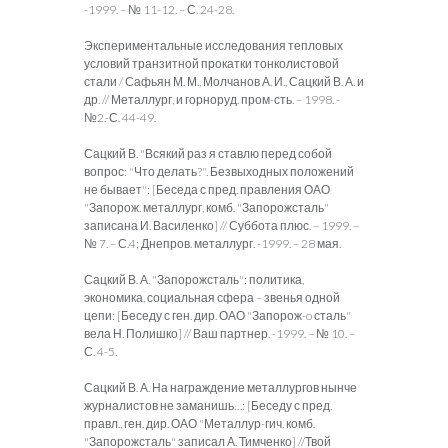
-1999. – № 11-12. – С. 24-28.
Экспериментальные исследования тепловых
условий транзитной прокатки тонколистовой
стали / Сафьян М. М., Молчанов А. И., Сацкий В. А. и
др. // Металлург, и горноруд. пром-сть. – 1998. -
№2.-С. 44-49.
Сацкий В. "Всякий раз я ставлю перед собой
вопрос: "Что делать?". Безвыходных положений
не бывает": [Беседа с пред. правления ОАО
"Запорож. металлург, комб. "Запорожсталь"
записана И. Василенко] // Суббота плюс. – 1999. –
№ 7. – С.4; Днепров. металлург. -1999. – 28 мая.
Сацкий В. А. "Запорожсталь": политика,
экономика, социальная сфера – звенья одной
цепи: [Беседу с ген. дир. ОАО "Запорож-o сталь"
вела Н. Полишко] // Ваш партнер. -1999. – № 10. –
С. 4-5.
Сацкий В. А. На награждение металлургов нынче
журналистов не заманишь…: [Беседу с пред.
правл., ген. дир. ОАО "Металлур-гич. комб.
"Запорожсталь" записал А. Тимченко] //Твой