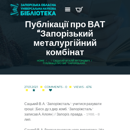
Публікації про ВАТ
“Запорізький
металургійний
комбінат
HOME
...
САЦЬКИЙ ВІТАЛІЙ АНТОНОВИЧ
ПУБЛІКАЦІЇ ПРО ВАТ “ЗАПОРІЗЬКИЙ...
27.01.2021
COMMENTS - 0
VIEWS - 676
Сацький В. А. "Запоріжсталь": учитися рахувати
гроші: [Бесх-ду з дир. комб. "Запоріжсталь"
записав А. Алоян] // Запоріз. правда. – 1988. – 8
лип.
Сацкий В. А. Доклад генерального директора: [На