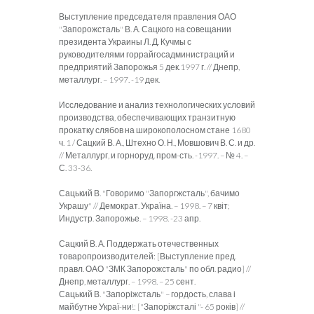
Выступление председателя правления ОАО
"Запорожсталь" В. А. Сацкого на совещании
президента Украины Л. Д. Кучмы с
руководителями горрайгосадминистраций и
предприятий Запорожья 5 дек.1997 г. // Днепр,
металлург. – 1997. -19 дек.
Исследование и анализ технологических условий
производства, обеспечивающих транзитную
прокатку слябов на широкополосном стане 1680
ч. 1 / Сацкий В. А., Штехно О. Н., Мовшович В. С. и др.
// Металлург, и горноруд. пром-сть. -1997. – № 4. –
С. 33-36.
Сацький В. "Говоримо "Запоргжсталь", бачимо
Украшу" // Демократ. Україна. – 1998. – 7 квіт;
Индустр. Запорожье. – 1998. -23 апр.
Сацкий В. А. Поддержать отечественных
товаропроизводителей: [Выступление пред.
правл. ОАО "ЗМК Запорожсталь" по обл. радио] //
Днепр, металлург. – 1998. – 25 сент.
Сацький В. "Запоріжсталь" – гордость, слава і
майбутне Украї-ни!: ["Запоріжсталі "- 65 років] //