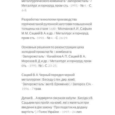
металлургического комбината "Запорожсталь" //
Металлург, и горноруд. пром-сть. -1993. – № 4. – С.
6-8.
Разработка технологии производства
горячекатаной рулонной заготовки повышенной
толщины на стане 1680 / Молчанов А. И., Сафьян
М. М., Сацкий В. А. и др. // Металлург, и горноруд.
пром-сть. -1993. – № 4. – С. 26-29.
Основные решения по реконструкции цеха
холодной прокатки № 1 комбината
"Запорожсталь" / Качайлов А. П., Сацкий В. А.,
Морозов В. Д. и др. // Металлург, и горноруд. пром-
сть. – 1995. -№1.-С. 23-25.
Сацкий В. А. Черный передел черной
металлургии: [Беседу с ген. дир. комб.
"Запорожсталь" вел В. Еременко] // Запороз. Січ. –
1996. – 7 трав.
Дупак В…. А відміряти сім разів забули: [Бесіда з В.
Сацьким про пробл. на комб., які з'являться при
введенні в дію закону "Про податок на додану
вартість"] // Голос України. – 1997. – 24 лип.