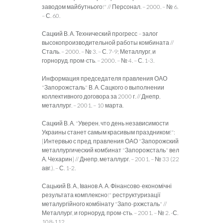
заводом майбутнього!" // Персонал. – 2000. – № 6.
– С. 60.
Сацкий В. А. Технический прогресс – залог
высокопроизводительной работы комбината //
Сталь. – 2000. – № 3. – С. 7-9; Металлург, и
горноруд. пром-сть. – 2000. – № 4. – С. 1-3.
Информация председателя правления ОАО
"Запорожсталь" В. А. Сацкого о выполнении
коллективного договора за 2000 г. // Днепр,
металлург. – 2001. – 10 марта.
Сацкий В. А. "Уверен, что день независимости
Украины станет самым красивым праздником!":
[Интервью с пред. правления ОАО "Запорожский
металлургический комбинат "Запорожсталь" вел
А. Чехарин] // Днепр, металлург. – 2001. – № 33 (22
авг.). – С. 1-2.
Сацький В. А., Іванов А. А. Фінансово-економічні
результата комплексно!" реструктуризації
металургійного комбінату "Запо-рхжсталь" //
Металлург, и горноруд. пром-сть. – 2001. – № 2. -С.
108-112.