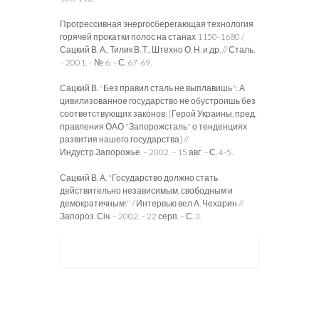
Прогрессивная энергосберегающая технология
горячей прокатки полос на станах 1150-1680 /
Сацкий В. А., Тилик В. Т., Штехно О. Н. и др. // Сталь.
– 2001. – № 6. – С. 67-69.
Сацкий В. "Без правил сталь не выплавишь": А
цивилизованное государство не обустроишь без
соответствующих законов: [Герой Украины, пред.
правления ОАО "Запорожсталь" о тенденциях
развития нашего государства] //
Индустр.Запорожье. – 2002. – 15 авг. – С. 4-5.
Сацкий В. А. "Государство должно стать
действительно независимым, свободным и
демократичным!" / Интервью вел А. Чехарин //
Запороз. Січ. – 2002. – 22 серп. – С. 3.