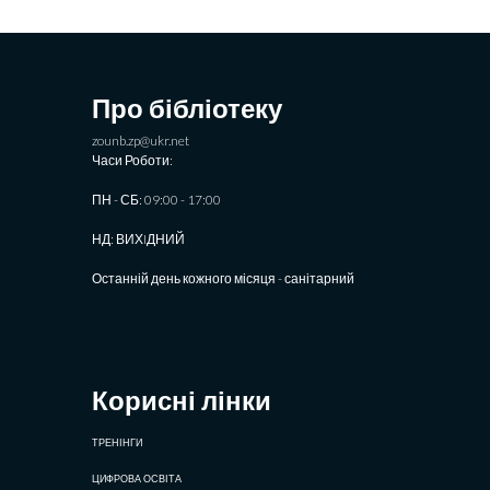
Про бібліотеку
zounb.zp@ukr.net
Часи Роботи:
ПН - СБ: 09:00 - 17:00
НД: ВИХIДНИЙ
Останній день кожного місяця - санітарний
Корисні лінки
ТРЕНІНГИ
ЦИФРОВА ОСВІТА