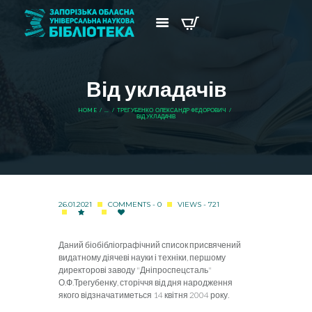
Від укладачів
HOME
...
ТРЕГУБЕНКО ОЛЕКСАНДР ФЕДОРОВИЧ
ВІД УКЛАДАЧІВ
26.01.2021
COMMENTS - 0
VIEWS - 721
Даний біобібліографічний список присвячений
видатному діячеві науки і техніки, першому
директорові заводу "Дніпроспецсталь"
О.Ф.Трегубенку, сторіччя від дня народження
якого відзначатиметься 14 квітня 2004 року.