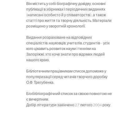
Він містить у собі біографічну довідку, основні
публікації в збірниках і періодичних виданнях
(написані особисто й у співавторстві), а також
статті про життя та творчу діяльність. Матеріали
розміщено у зворотній хронології.
Видання розраховане на відповідних
спеціалістів, науковців, учителів, студентів – усіх
кого цікавить розвиток науки і техніки на
Запоріжжі, хто хоче знати про відомих людей
нашого краю.
Бібліотечним працівникам список допоможе у
популяризації серед читачів творчого доробку
О.Ф. Трегубенка.
Біобібліографічний список за своєю повнотою не
є вичерпним.
Добір літератури закінчено 27 лютого 2004 року.