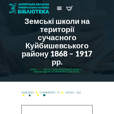
Земські школи на
території
сучасного
Куйбишевського
району 1868 – 1917
рр.
HOME
...
МІСТА І СЕЛА ЗАПОРІЗЬКОЇ ОБЛАСТІ
ЗЕМСЬКІ ШКОЛИ НА ТЕРИТОРІЇ СУЧАСНОГО...
10.05.2024
COMMENTS - 0
VIEWS - 422