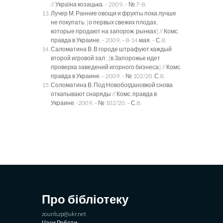
// Україна козацька. – 2009. – № 7-8.
Лучер М. Ранние овощи и фрукты пока лучше
не покупать: [о первых свежих плодах,
которые продают на запорож. рынках] // Комс.
правда в Украине. – 2009. – 8-14 мая. – С.8.
Саломатина В. В городе штрафуют каждый
второй игровой зал : [в Запорожье идет
проверка заведений игорного бизнеса] // Комс.
правда в Украине. – 2009. – № 102/20. С.8.
Соломатина В. Под Новобогдановкой снова
откапывают снаряды // Комс. правда в
Украине. -2009. – № 102/20. – С.8.
Про бібліотеку
zounb.zp@ukr.net
Часи Роботи: