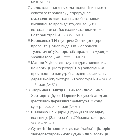
мая (№ 81).
Долготерпению приходит конец: [письмо от
совета ветеранов г. Днепрорудное
руководителям страны с требованиями
импичмента президента, соц. защиты
ветеранов и стабилизации экономики] //
Ветеран України. – 2009. – № 8.
Борисенко Л. На зустріч з Хортицею : [про
презентацію нов. видання “Запоріжжя
туристичне” у Запоріз. обл. крає знав. музеї] //
Україна козацька. – 2009. – № 7-8.
Манько М. Дерев’яні скульптури залишилися
на Хортиці : [на території Нац. заповідника
пройшов перший укр. благодійн. фестиваль
дерев’яної скульптури] // Голос України. – 2009.
– 6 трав.(№ 82).
Зворикіна Н. Митці з … бензопилкою : [на о.
Хортиця відбувся Перший Всеукр. благодійн.
фестиваль дерев’яної скульптури] // Уряд.
кур’єр. – 2009. – 7 трав.(№ 80).
Шевченко Г. Як цариця руйнувала козацьку
вольницю [Запороз. Січ] // Україна козацька. –
2009. – № 7-8.
Сушко К. Чи припливе до нас “чайка”? : [історія
знахідки старовинного судна біля о. Хортиця]