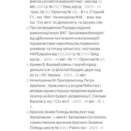
внесок у розвиток журналістики] : указ від 16
квіт. 2009 р. № 252 // Уряд. кур’єр. – 2009. – 13
трав. (№ 82) (Орієнтир № 18). – В т.ч.: Стіциній
Г.І. – газ. “Миг”; Нечипоренку М.М. – влас. кор.
газ. “Сіл. вісті” по Дніпропетр. та Запоріз. обл.
Про затвердження Порядку надання
компенсації втрат ВАТ “Запоріжжяобленерго”
від здійснення постачання електроенергії
підприємствам з виробництва первинного
алюмінію та титану губчастого : постанова
НКРЕукраїни від 5.03.2009 р. № 279 // Уряд.
кур’єр. – 2009. – 29 квіт. (№ 77) (Орієнтир №16).
Крижко В. Фаховий рівень і творчій підхід :
діяльність Ін-ту філології Бердян. держ. пед.
ун-ту // Літ. Україна. – 2009. – 30 квіт.
Нечипоренко М. Прапороносець Петро
Щербина : [брав участь у штурмі Рейхстагу і
мінімум одним з перших прикріпив червоний
прапор на його будівлі, уродженець С. Скельки
Василів. р-ну] // Сіл. вісті. – 2009. – 30 квіт. – С. 1,
5.
Красное Знамя Победы вновь реет над
Запорожьем : [6 мая в г. Запорожье состоялось
торжественное вручение Красного Знамени
Победы школе №103] // Рабоч. газ. – 2009. – 8