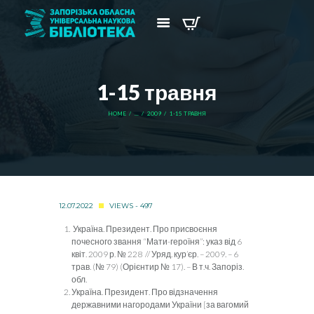
1-15 травня
HOME
...
2009
1-15 ТРАВНЯ
12.07.2022
VIEWS - 497
Україна. Президент. Про присвоєння
почесного звання “Мати-героїня”: указ від 6
квіт. 2009 р. № 228 // Уряд. кур’єр. – 2009. – 6
трав. (№ 79) (Орієнтир № 17). – В т.ч. Запоріз.
обл.
Україна. Президент. Про відзначення
державними нагородами України [за вагомий