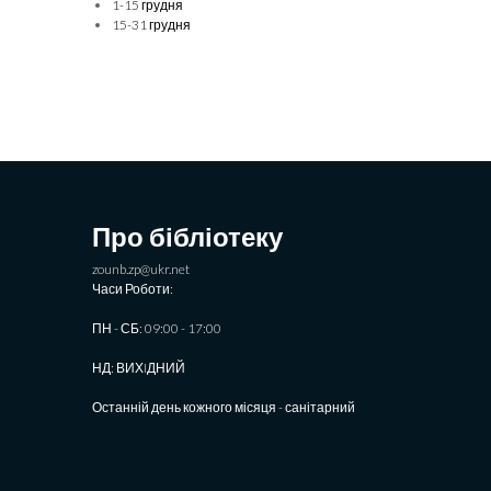
1-15 грудня
15-31 грудня
Про бібліотеку
zounb.zp@ukr.net
Часи Роботи:
ПН - СБ: 09:00 - 17:00
НД: ВИХIДНИЙ
Останній день кожного місяця - санітарний