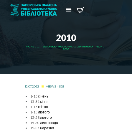
2010
HOME
...
ЗАПОРІЖЖЯ НА СТОРІНКАХ ЦЕНТРАЛЬНОЇ ПРЕСИ
2010
12.07.2022
VIEWS - 692
1-15 січень
15-31 січня
1-15 квітня
1-15 лютого
15-28 лютого
15-30 листопада
15-31 березня