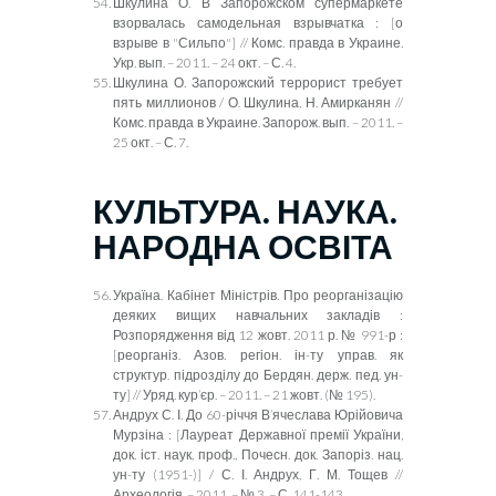
Шкулина О. В Запорожском супермаркете
взорвалась самодельная взрывчатка
:
[о
взрыве в "Сильпо"] // Комс. правда в Украине.
Укр. вып. – 2011. – 24 окт. – С. 4.
Шкулина О. Запорожский террорист требует
пять миллионов / О. Шкулина, Н. Амирканян //
Комс. правда в Украине. Запорож. вып. – 2011. –
25 окт. – С. 7.
КУЛЬТУРА. НАУКА.
НАРОДНА ОСВІТА
Україна. Кабінет Міністрів. Про реорганізацію
деяких вищих навчальних закладів :
Розпорядження від 12 жовт. 2011 р. № 991-р :
[
реорганіз. Азов. регіон. ін-ту управ. як
структур. підрозділу до Бердян. держ. пед. ун-
ту
]
// Уряд. кур’єр. – 2011. – 21 жовт. (№ 195).
Андрух С. І. До 60-річчя В’ячеслава Юрійовича
Мурзіна :
[
Лауреат Державної премії України,
док. іст. наук, проф., Почесн. док. Запоріз. нац.
ун-ту (1951-)
]
/ С. І. Андрух, Г. М. Тощев //
Археологія. – 2011. – № 3. – С. 141-143.