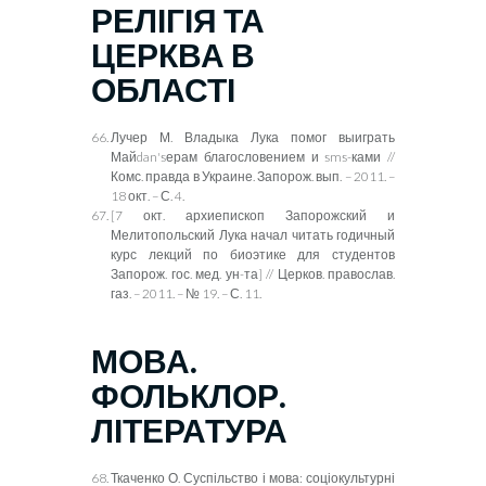
РЕЛІГІЯ ТА
ЦЕРКВА В
ОБЛАСТІ
Лучер М. Владыка Лука помог выиграть
Май
dan
'
s
ерам благословением и
sms
-ками //
Комс. правда в Украине. Запорож. вып. – 2011. –
18 окт. – С. 4.
[7 окт. архиепископ Запорожский и
Мелитопольский Лука начал читать годичный
курс лекций по биоэтике для студентов
Запорож. гос. мед. ун-та] // Церков. православ.
газ. – 2011. – № 19. – С. 11.
МОВА.
ФОЛЬКЛОР.
ЛІТЕРАТУРА
Ткаченко О. Суспільство і мова: соціокультурні