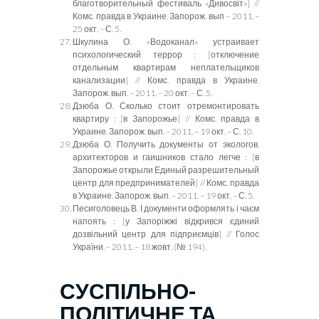
благотворительный фестиваль «Дивос
віт»
]
//
Комс. правда в Украине. Запорож. вып – 2011. –
25 окт. – С. 5.
Шкулина О. «Водоканал» устраивает
психологический террор
:
[отключение
отдельным квартирам неплательщиков
канализации] // Комс. правда в Украине.
Запорож. вып. – 2011. – 20 окт. – С. 5.
Дзюба О. Сколько стоит отремонтировать
квартиру
:
[в Запорожье] // Комс. правда в
Украине. Запорож. вып. – 2011. – 19 окт. – С. 10.
Дзюба О. Получить документы от экологов,
архитекторов и гаишников стало легче
:
[в
Запорожье открыли Единый разрешительный
центр для предпринимателей] // Комс. правда
в Украине. Запорож. вып. – 2011. – 19 окт. – С. 5.
Песиголовець В.
І документи оформлять і чаєм
напоять :
[
у Запоріжжі відкрився єдиний
дозвільний центр для підприємців
]
// Голос
України. – 2011. – 18 жовт. (№ 194).
СУСПІЛЬНО-
ПОЛІТИЧНЕ ТА