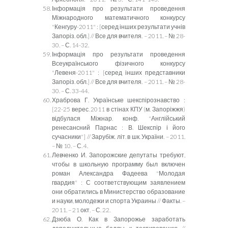
Інформація про результати проведення
Міжнародного математичного конкурсу
"Кенгуру-2011" :
[
серед інших результати учнів
Запоріз. обл.
]
// Все для вчителя. – 2011. – № 28-
30. – С. 14-32.
Інформація про результати проведення
Всеукраїнського фізичного конкурсу
"Левеня-2011" :
[
серед інших представники
Запоріз. обл.
]
// Все для вчителя. – 2011. – № 28-
30. – С. 33-44.
Храброва Г. Українське шекспірознавство :
[
22-25 верес. 2011 в стінах КПУ (м. Запоріжжя)
відбулася Міжнар. конф. "Англійський
ренесансний Парнас : В. Шекспір і його
сучасники"
]
// Зарубіж. літ. в шк. України. – 2011.
– № 10. – С. 4.
Левченко И. Запорожские депутаты требуют,
чтобы в школьную программу был включен
роман Александра Фадеева "Молодая
гвардия" : С соответствующим заявлением
они обратились в Министерство образование
и науки, молодежи и спорта Украины // Факты. –
2011. – 21 окт. – С. 22.
Дзюба О. Как в Запорожье заработать