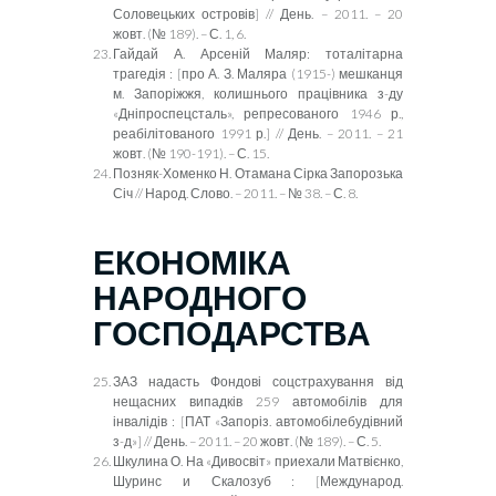
Соловецьких островів
]
// День. – 2011. – 20
жовт. (№ 189). – С. 1, 6.
Гайдай А. Арсеній Маляр: тоталітарна
трагедія :
[
про А. З. Маляра (1915-) мешканця
м. Запоріжжя, колишнього працівника з-ду
«Дніпроспецсталь», репресованого 1946 р.,
реабілітованого 1991 р.
]
// День. – 2011. – 21
жовт. (№ 190-191). – С. 15.
Позняк-Хоменко Н. Отамана Сірка Запорозька
Січ // Народ. Слово. – 2011. – № 38. – С. 8.
ЕКОНОМІКА
НАРОДНОГО
ГОСПОДАРСТВА
ЗАЗ надасть Фондові соцстрахування від
нещасних випадків 259 автомобілів для
інвалідів :
[ПАТ «Запоріз. автомобілебудівний
з-д»] // День. – 2011. – 20 жовт. (№ 189). – С. 5.
Шкулина О. На «Дивосвіт» приехали Матвієнко,
Шуринс и Скалозуб :
[Международ.