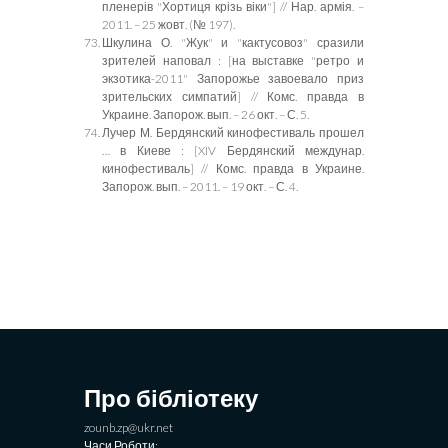
пленерів "Хортиця крізь віки"
]
// Нар. армія. –
2011. – 25 жовт. (№ 197).
Шкулина О. "Жук" и "кактусовоз" сразили
зрителей наповал
:
[на выставке "ретро и
экзотика-2011" Запорожье завоевало приз
зрительских симпатий] // Комс. правда в
Украине. Запорож. вып. – 26 окт. – С. 5.
Лучер М.
Б
ердянский кинофестиваль прошел
… в Киеве
:
[
XIV
Бердянский междунар.
кинофестиваль] // Комс. правда в Украине.
Запорож. вып. – 2011. – 19 окт. – С. 4.
Про бібліотеку
zounb.zp@ukr.net
Часи Роботи: