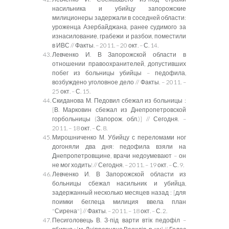
насильника и убийцу запорожские
милиционеры задержали в соседней области:
уроженца Азербайджана, ранее судимого за
изнасилование, грабежи и разбои, поместили
в ИВС // Факты. – 2011. – 20 окт. – С. 14.
Левченко И. В Запорожской области в
отношении правоохранителей, допустивших
побег из больницы убийцы – педофила,
возбуждено уголовное дело // Факты. – 2011. –
25 окт. – С. 15.
Скиданова М. Педовил сбежал из больницы
:
[В. Марковин сбежал из Днепропетровской
горбольницы (Запорож. обл.)] // Сегодня. –
2011. – 18 окт. – С. 8.
Мирошниченко М. Убийцу с переломами ног
догоняли два дня: педофила взяли на
Днепропетровщине, врачи недоумевают – он
не мог ходить! // Сегодня. – 2011. – 19 окт. – С. 9.
Левченко И. В Запорожской области из
больницы сбежал насильник и убийца,
задержанный несколько месяцев назад
:
[для
поимки беглеца милиция ввела план
"Сирена"] // Факты. – 2011. – 18 окт. – С. 2.
Песиголовець В. З-під варти втік педофіл –