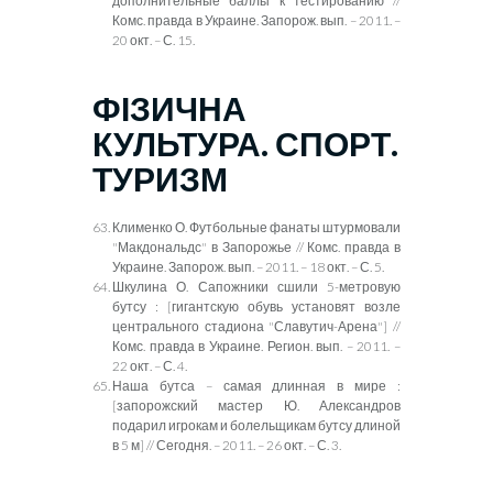
дополнительные баллы к тестированию //
Комс. правда в Украине. Запорож. вып. – 2011. –
20 окт. – С. 15.
ФІЗИЧНА
КУЛЬТУРА. СПОРТ.
ТУРИЗМ
Клименко О. Футбольные фанаты штурмовали
"Макдональдс" в Запорожье // Комс. правда в
Украине. Запорож. вып. – 2011. – 18 окт. – С. 5.
Шкулина
О
. Сапожники сшили 5-метровую
бутсу
:
[гигантскую обувь установят возле
центрального стадиона "Славутич-Арена"] //
Комс. правда в Украине. Регион. вып. – 2011. –
22 окт. – С. 4.
Наша бутса – самая длинная в мире
:
[запорожский мастер Ю. Александров
подарил игрокам и болельщикам бутсу длиной
в 5 м] // Сегодня. – 2011. – 26 окт. – С. 3.