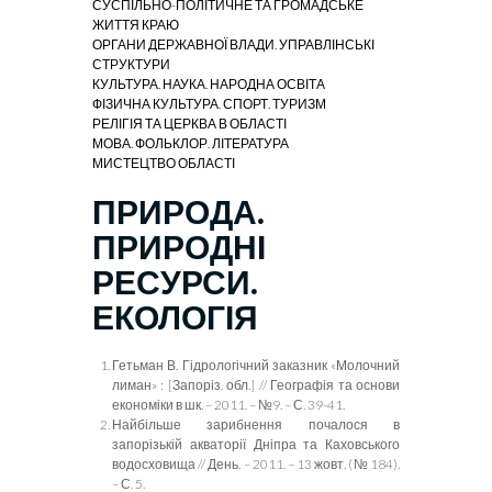
СУСПІЛЬНО-ПОЛІТИЧНЕ ТА ГРОМАДСЬКЕ
ЖИТТЯ КРАЮ
ОРГАНИ ДЕРЖАВНОЇ ВЛАДИ. УПРАВЛІНСЬКІ
СТРУКТУРИ
КУЛЬТУРА. НАУКА. НАРОДНА ОСВІТА
ФІЗИЧНА КУЛЬТУРА. СПОРТ. ТУРИЗМ
РЕЛІГІЯ ТА ЦЕРКВА В ОБЛАСТІ
МОВА. ФОЛЬКЛОР. ЛІТЕРАТУРА
МИСТЕЦТВО ОБЛАСТІ
ПРИРОДА.
ПРИРОДНІ
РЕСУРСИ.
ЕКОЛОГІЯ
Гетьман В. Гідрологічний заказник «Молочний
лиман»
:
[
Запоріз. обл.
]
// Географія та основи
економіки в шк. – 2011. – №9. – С. 39-41.
Найбільше зарибнення почалося в
запорізькій акваторії Дніпра та Каховського
водосховища // День. – 2011. – 13 жовт. (№ 184).
– С. 5.