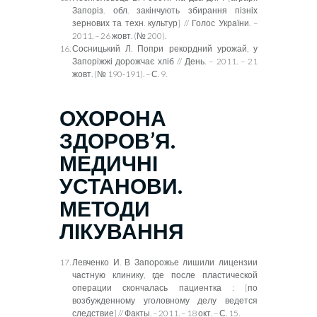
Запоріз. обл. закінчують збирання пізніх
зернових та техн. культур] // Голос України. –
2011. – 26 жовт. (№ 200).
Сосницький Л. Попри рекордний урожай, у
Запоріжжі дорожчає хліб // День. – 2011. – 21
жовт. (№ 190-191). – С. 9.
ОХОРОНА
ЗДОРОВ
’Я
.
МЕДИЧНІ
УСТАНОВИ.
МЕТОДИ
ЛІКУВАННЯ
Левченко И.
В Запорожье лишили лицензии
частную клинику, где после пластической
операции скончалась пациентка
:
[по
возбужденному уголовному делу ведется
следствие] // Факты. – 2011. – 18 окт. – С. 15.