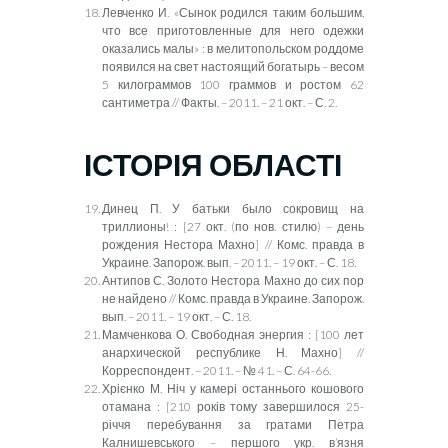
Левченко И. «Сынок родился таким большим,
что все приготовленные для него одежки
оказались малы» : в мелитопольском роддоме
появился на свет настоящий богатырь – весом
5 килограммов 100 граммов и ростом 62
сантиметра // Факты. – 2011. – 21 окт. – С. 2.
ІСТОРІЯ ОБЛАСТІ
Динец П. У батьки было сокровищ на
триллионы!
:
[27 окт. (по нов. стилю) – день
рождения Нестора Махно] // Комс. правда в
Украине. Запорож. вып. – 2011. – 19 окт. – С. 18.
Антипов С. Золото Нестора Махно до сих пор
не найдено // Комс. правда в Украине. Запорож.
вып. – 2011. – 19 окт. – С. 18.
Мамченкова О. Свободная энергия
:
[100 лет
анархической республике Н. Махно] //
Корреспондент. – 2011. – № 41. – С. 64-66.
Хрієнко М. Ніч у камері останнього кошового
отамана :
[
210 років тому завершилося 25-
річчя перебування за гратами Петра
Калнишевського – першого укр. в’язня