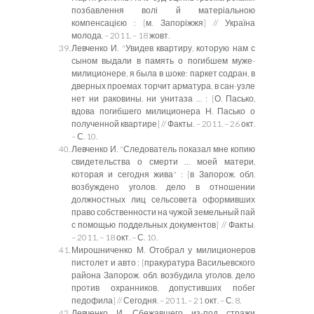
позбавлення волі й матеріальною
компенсацією :
[
м. Запоріжжя
]
// Україна
молода. – 2011. – 18 жовт.
Левченко И. "Увидев квартиру, которую нам с
сыном выдали в память о погибшем муже-
милиционере, я была в шоке: паркет содран, в
дверных проемах торчит арматура, в сан-узле
нет ни раковины, ни унитаза …
:
[О. Пасько,
вдова погибшего милиционера Н. Пасько
о
полученной квартире] // Факты. – 2011. – 26 окт.
– С. 10.
Левченко И. "Следователь показал мне копию
свидетельства о смерти … мо
ей
матери,
которая и сегодня жива"
:
[в Запорож. обл.
возбуждено уголов. дело
в отношении
должностн
ых лиц сельсовета оформивших
право собственности на чужой земельный пай
с помощью поддельных документов] // Факты.
– 2011. – 18 окт. – С. 10.
Мирошниченко М. Отобрал у милиционеров
пистолет и авто
:
[пракуратура Васильевского
района Запорож. обл. возбудила уголов. дело
против охранников, допустивших побег
педофила] // Сегодня. – 2011. – 21 окт. – С. 8.
Левченко И. Сбежавшего из-под стражи