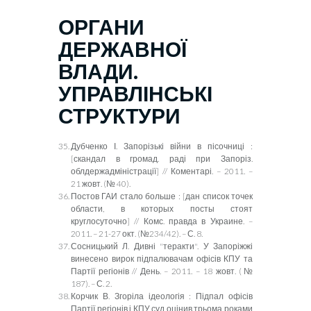
ОРГАНИ
ДЕРЖАВНОЇ
ВЛАДИ.
УПРАВЛІНСЬКІ
СТРУКТУРИ
Дубченко І. Запорізькі війни в пісочниці :
[
скандал в громад. раді при Запоріз.
облдержадміністрації
]
// Коментарі. – 2011. –
21 жовт. (№ 40).
Пост
о
в ГАИ стало больше
:
[дан список точек
области, в которых посты стоят
круглосуточно] // Комс. правда в Украине. –
2011. – 21-27 окт. (№234/42). – С. 8.
Сосницький Л. Дивні "теракти". У Запоріжжі
винесено вирок підпалювачам офісів КПУ та
Партії регіонів // День. – 2011. – 18 жовт. (№
187). – С. 2.
Корчик В. Згоріла ідеологія : Підпал офісів
Партії регіонів і КПУ суд оцінив трьома роками