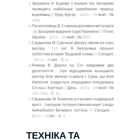
Зворикіна Н. Будемо з юшкою! На Запоріжжі
проводять найбільше зариблення природ.
водоймищ // Уряд. Кур’єр. – 2011. – 19 жовт. (№
193).
Песиголовець В. З парком допомоги металурги
:
[
у Запоріжжі відкрили парк Перемоги
]
// Голос
України. – 2011. – 26 жовт. (№ 200).
Скиданова М.
Сделали фигуру свинки из
горы
мусора :
[15 окт. В Запорожье прошел
субботник в парке Трудовой славы] // Сегодня.
– 2011. – 18 окт. – С. 9.
Рижков В. Дорога на Січ завдовжки два
десятиліття :
[
про відродження козацького
центру біля могили отамана І. Сірка, що біля
Нікополя; згадується нещодавно побудована
Січ на о. Хортиця
]
// День. – 2011. – 28 жовт. (№
195-196). – С. 15.
Скиданова М.
Конюхов установил
подводный
крест
:
[запорож. путешественник ищет следы
библейского Великого потопа] // Сегодня. –
2011. – 19 окт. – С. 9.
ТЕХНІКА ТА