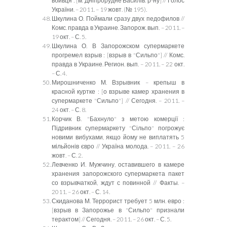
вбивця :
[
м. Дніпрорудне Василів. р-ну
]
// Голос
України. – 2011. – 19 жовт. (№ 195).
Шкулина О. Поймали сразу двух педофилов //
Комс. правда в Украине. Запорож. вып. – 2011. –
19 окт. – С. 5.
Шкулина О. В Запорожском супермаркете
прогремел взрыв
:
[взрыв в "Сильпо"] // Комс.
правда в Украине. Регион. вып. – 2011. – 22 окт.
– С. 4.
Мирошниченко М. Взрывник – крепыш в
красной куртке
:
[о взрыве камер хранения в
супермаркете "Сильпо"] // Сегодня. – 2011. –
24 окт. – С. 8.
Корчик В. "Бахнуло" з метою комерції :
Підривник супермаркету "Сільпо" погрожує
новими вибухами, якщо йому не виплатять 5
мільйонів євро // Україна молода. – 2011. – 26
жовт. – С. 2.
Левченко И. Мужчину, оставившего в камере
хранения запорожского супермаркета пакет
со взрывчаткой, ждут с повинной // Факты. –
2011. – 26 окт. – С. 14.
Скиданова М. Террорист требует 5 млн. евро
:
[взрыв в Запорожье в "Сильпо" признали
терактом] // Сегодня. – 2011. – 26 окт. – С. 5.