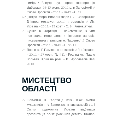
виміри :
[
Всеукр. наук. – практ. конференція
відбулася 14-15 жовт. 2011 р. в Запоріжжі
]
//
Слово Просвіти. – 2011. – № 42. – С. 12.
[
Петро Ребро. Вибрані твори Т. 7. – Запоріжжя :
Дніпров. металург, 2011
]
: рецензія // Літ.
Україна. – 2011. – 13 жовт. – С. 14 (Книжк. ятка).
Сушко К. Хортиця – найсвітліше, з чим
пов'язала мене доля :
[
інтерв’ю запоріз.
письменника / записав м. Пащенко
]
// Слово
Просвіти. – 2011. – № 43. – С. 10-11.
Яновська Г. Пам'ять огортає всіх // Літ. Україна.
– 2011. – 27 жовт. (№ 41). – Рец. на кн..: Павло
Вольвач. Вірші на розі. – К.: Ярославлів Вал,
2010.
МИСТЕЦТВО
ОБЛАСТІ
Шевченко В. "Хортиця крізь віки" очима
художників :
[
у Запоріжжі, в виставковій залі
Спілки художників України відбулася
презентація робіт учасників дев'яти міжнар.