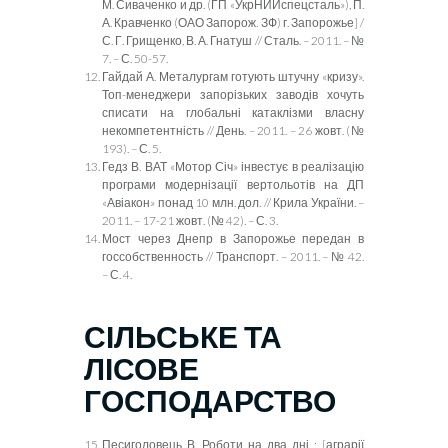
М. Сиваченко и др. (ГП «УкрНИИспецсталь»), П.
А. Кравченко (ОАО Запорож. ЗФ) г. Запорожье] /
С. Г. Грищенко, В. А. Гнатуш // Сталь. – 2011. – №
7. – С. 50-57.
Гайдай А. Металургам готують штучну «кризу».
Топ-менеджери запорізьких заводів хочуть
списати на глобальні катаклізми власну
некомпетентність // День. – 2011. – 26 жовт. (№
193). – С. 5.
Гедз В. ВАТ «Мотор Січ» інвестує в реалізацію
програми модернізації вертольотів на ДП
«Авіакон» понад 10 млн. дол. // Крила України. –
2011. – 17-21 жовт. (№ 42). – С. 3.
Мост через Днепр
в Запорожье передан в
госсобственность // Транспорт. – 2011. – № 42.
– С. 4.
СІЛЬСЬКЕ ТА
ЛІСОВЕ
ГОСПОДАРСТВО
Песи
головець В. Роботи на два дні : [аграрії