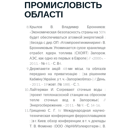
ПРОМИСЛОВІСТЬ
ОБЛАСТІ
Крылов В. Владимир Бронников:
«Экономическая безопасность страны на 50%
будет обеспечиваться атомной энергетикой
:
[беседа с дир. ОП «Атомпроектинжиниринг» В.
Бронниковым. Упоминается сухое хранилище
отраб
от.
я
дерн.
т
оплива (СХОЯТ) Запорож.
АЭС, как одно из первых в Европе] // «2000». –
2011. – № 41. – С. В4.
Держпакети акцій 48-ми міськ
. та облгазів
передано на приватизацію :
[
за рішенням
Кабміну України, у т. ч. «Запоріжоблгаз»
]
// День.
– 2011. – 19 жовт. (№ 188). – С. 5.
Лайтерман И.
Согревают сточные воды
:
[проект теплонасосной станции на сбросном
тепле сточных вод в Запорожье] //
Энергосбережение. – 2011. – № 9. – С. 14-16.
Грищенко С. Г.
IV
Международная научно-
техническая конференция ферросплавщиков
:
[в г. Киев; обзор конференции, в т. ч. доклады
Т. В. Фоменко (ООО «УкрНИИэлекротерм»), В.