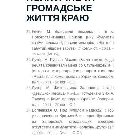
ГРОМАДСЬКЕ
ЖИТТЯ КРАЮ
Речин М. Відновили меморіал :
[
в с.
Новокостянтинівка Призов. р-ну комуністи
своїми силами відновили меморіал «Ніхто не
забутий, ніщо не забуте»
]
// Комуніст. – 2011. –
19 жовт. (№ 85).
Лучер М. Руслан Махов
: «Было тяжко, когда
ребята сравнивали меня со Стульниковым»
:
[интервью с хореографом запорож. команды
«Май
dan
’
s
] // Комс. правда в Украине. Запорож.
вып. – 2011. – 20 окт. – С. 5.
Лучер М. Жительница Запорожья стала
«девушкой месяца»
Playboy
:
[студентка ЗНУ А.
Талчек] // Комс. правда в Украине. Запорож.
вып. – 2011. – 20 окт. – С. 5.
Боглевская О. Под куполом надежды
:
[об
усыновленных братьях-близнецах Щуклиных
из Запорожья, страдающих врожден.
отсутствием иммунитете – болезнь Брутона] //
«2000». – 2011. – № 41. – С. С8.