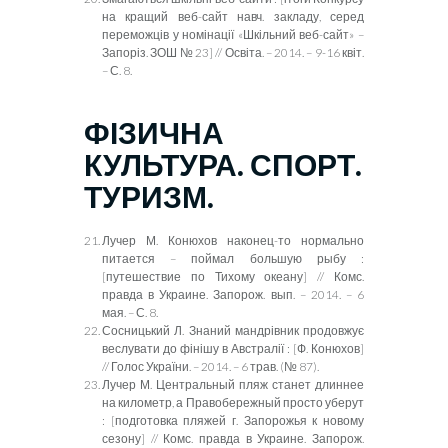
на кращий веб-сайт навч. закладу, серед
переможців у номінації «Шкільний веб-сайт» –
Запоріз. ЗОШ № 23] // Освіта. – 2014. – 9-16 квіт.
– С. 8.
ФІЗИЧНА
КУЛЬТУРА. СПОРТ.
ТУРИЗМ.
Лучер М. Конюхов наконец-то нормально
питается – поймал большую рыбу :
[путешествие по Тихому океану] // Комс.
правда в Украине. Запорож. вып. – 2014. – 6
мая. – С. 8.
Сосницький Л. Знаний мандрівник продовжує
веслувати до фінішу в Австралії : [Ф. Конюхов]
// Голос України. – 2014. – 6 трав. (№ 87).
Лучер М. Центральный пляж станет длиннее
на километр, а Правобережный просто уберут
: [подготовка пляжей г. Запорожья к новому
сезону] // Комс. правда в Украине. Запорож.