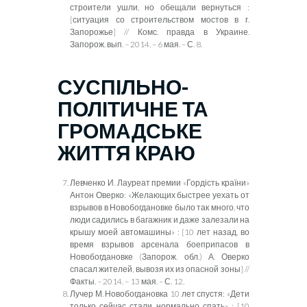
строители ушли, но обещали вернуться :
[ситуация со строительством мостов в г.
Запорожье] // Комс. правда в Украине.
Запорож. вып. – 2014. – 6 мая. – С. 8.
СУСПІЛЬНО-
ПОЛІТИЧНЕ ТА
ГРОМАДСЬКЕ
ЖИТТЯ КРАЮ
Левченко И. Лауреат премии «
Гордість країни»
Антон Оверко: «Желающих быстрее уехать от
взрывов в Новобогдановке было так много, что
люди садились в багажник и даже залезали на
крышу моей автомашины» : [10 лет назад, во
время взрывов арсенала боеприпасов в
Новобогдановке (Запорож. обл.) А. Оверко
спасал жителей, вывозя их из опасной зоны] //
Факты. – 2014. – 13 мая. – С. 12.
Лучер М. Новобогдановка 10 лет спустя: «Дети
только сейчас стали нормально спать» : [10