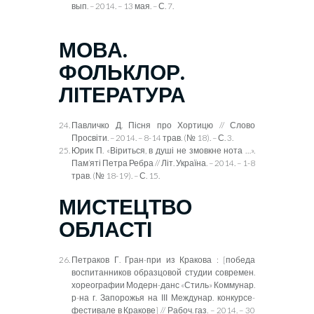
вып. – 2014. – 13 мая. – С. 7.
МОВА.
ФОЛЬКЛОР.
ЛІТЕРАТУРА
Павличко Д. Пісня про Хортицю // Слово
Просвіти. – 2014. – 8-14 трав. (№ 18). – С. 3.
Юрик П. «Віриться, в душі не змовкне нота …».
Пам’яті Петра Ребра // Літ. Україна. – 2014. – 1-8
трав. (№ 18-19). – С. 15.
МИСТЕЦТВО
ОБЛАСТІ
Петраков Г. Гран-при из Кракова : [победа
воспитанников образцовой студии современ.
хореографии Модерн-данс «Стиль» Коммунар.
р-на г. Запорожья на
ІІІ
Междунар. конкурсе-
фестивале в Кракове] // Рабоч. газ. – 2014. – 30