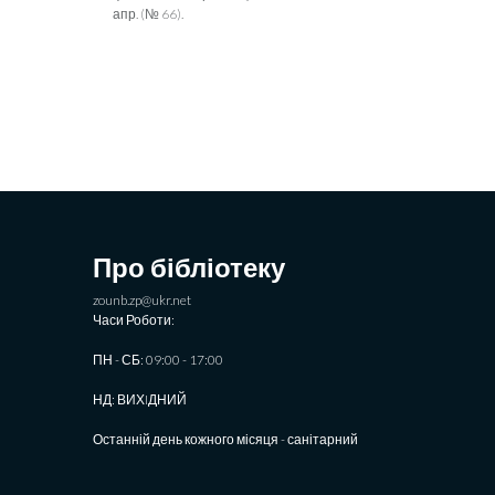
апр. (№ 66).
Про бібліотеку
zounb.zp@ukr.net
Часи Роботи:
ПН - СБ: 09:00 - 17:00
НД: ВИХIДНИЙ
Останній день кожного місяця - санітарний