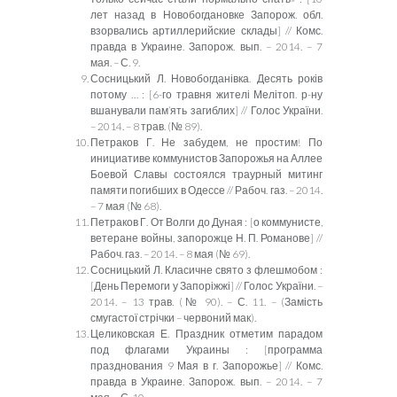
лет назад в Новобогдановке Запорож. обл.
взорвались артиллерийские склады] // Комс.
правда в Украине. Запорож. вып. – 2014. – 7
мая. – С. 9.
Сосницький Л. Новобогданівка. Десять років
потому … : [6-го травня жителі Мелітоп. р-ну
вшанували пам’ять загиблих] // Голос України.
– 2014. – 8 трав. (№ 89).
Петраков Г. Не забудем, не простим! По
инициативе коммунистов Запорожья на Аллее
Боевой Славы состоялся траурный митинг
памяти погибших в Одессе // Рабоч. газ. – 2014.
– 7 мая (№ 68).
Петраков Г. От Волги до Дуная : [о коммунисте,
ветеране войны, запорожце Н. П. Романове] //
Рабоч. газ. – 2014. – 8 мая (№ 69).
Сосницький Л. Класичне свято з флешмобом :
[День Перемоги у Запоріжжі] // Голос України. –
2014. – 13 трав. (№ 90). – С. 11. – (Замість
смугастої стрічки – червоний мак).
Целиковская Е. Праздник отметим парадом
под флагами Украины : [программа
празднования 9 Мая в г. Запорожье] // Комс.
правда в Украине. Запорож. вып. – 2014. – 7