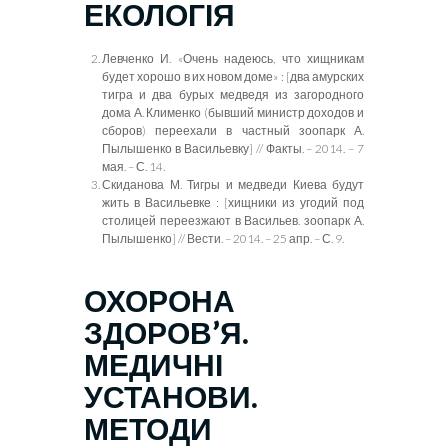
ЕКОЛОГІЯ
Левченко И. «Очень надеюсь, что хищникам
будет хорошо в их новом доме» : [два амурских
тигра и два бурых медведя из загородного
дома А. Клименко (бывший министр доходов и
сборов) переехали в частный зоопарк А.
Пылышенко
в
Васильевк
у
] // Факты. – 2014. – 7
мая. – С. 14.
Скиданова М. Тигры
и медведи Киева будут
жить в Васильевке : [хищн
ики
из угодий под
столицей переезжают в Васильев. зоопарк А.
Пылышенко] // Вести. – 2014. – 25 апр. – С. 9.
ОХОРОНА
ЗДОРОВ’Я.
МЕДИЧНІ
УСТАНОВИ.
МЕТОДИ