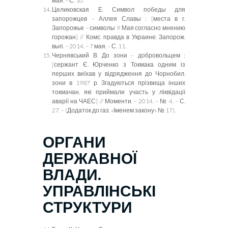
мая. – С. 10.
Целиковская Е. Символ победы для
запорожцев – Аллея Славы : [места в г.
Запорожь
е
– символы 9 Мая
согласно
мнению
горожан] // Комс. правда в Украине. Запорож.
вып. – 2014. – 7 мая. – С. 11.
Чернявський В. До зони – добровольцем :
[сержант Є. Юрченко з Токмака одним із
перших виїхав у відрядження до Чорнобил.
зони в 1987 р. Згадуються прізвища інших
токмачан, які приймали участь у ліквідації
аварії на ЧАЕС] // Моменти. – 2014. – № 4. – С.
27. – (Додаток до газ. «Іменем закону» № 17).
ОРГАНИ
ДЕРЖАВНОЇ
ВЛАДИ.
УПРАВЛІНСЬКІ
СТРУКТУРИ