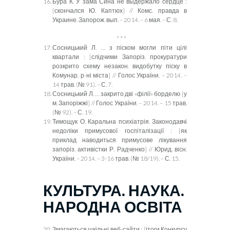
Бура К. У зама Сина не выдержало сердце :
[скончался Ю. Каптюх] // Комс. правда в
Украине. Запорож. вып. – 2014. – 6 мая. – С. 8.
* * *
Сосницький Л. … з піском могли піти цілі
квартали : [слідчими Запоріз. прокуратури
розкрито схему незакон. видобутку піску в
Комунар. р-ні міста] // Голос України. – 2014. –
14 трав. (№ 91). – С. 7.
Сосницький Л. … закрито дві «філії» борделю [у
м. Запоріжжі] // Голос України. – 2014. – 15 трав.
(№ 92). – С. 19.
Тимощук О. Каральна психіатрія. Законодавчі
недоліки примусової госпіталізації : [як
приклад наводиться примусове лікування
запоріз. активістки Р. Радченко] // Юрид. вісн.
України. – 2014. – 3-16 трав. (№ 18/19). – С. 15.
КУЛЬТУРА. НАУКА.
НАРОДНА ОСВІТА
Змагаються шкільні веб-сайти : [ітоги Конкурсу