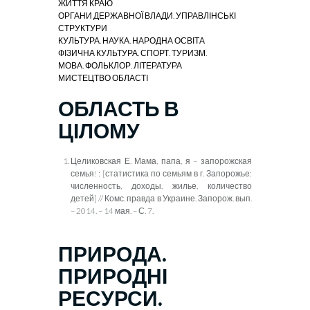
ЖИТТЯ КРАЮ
ОРГАНИ ДЕРЖАВНОЇ ВЛАДИ. УПРАВЛІНСЬКІ
СТРУКТУРИ
КУЛЬТУРА. НАУКА. НАРОДНА ОСВІТА
ФІЗИЧНА КУЛЬТУРА. СПОРТ. ТУРИЗМ.
МОВА. ФОЛЬКЛОР. ЛІТЕРАТУРА
МИСТЕЦТВО ОБЛАСТІ
ОБЛАСТЬ В
ЦІЛОМУ
Целиковская Е. Мама, папа, я – запорожская
семья! : [статистика по семьям в г. Запорожье:
численность, доходы, жилье, количество
детей] // Комс. правда в Украине. Запорож. вып.
– 2014. – 14 мая. – С. 7.
ПРИРОДА.
ПРИРОДНІ
РЕСУРСИ.