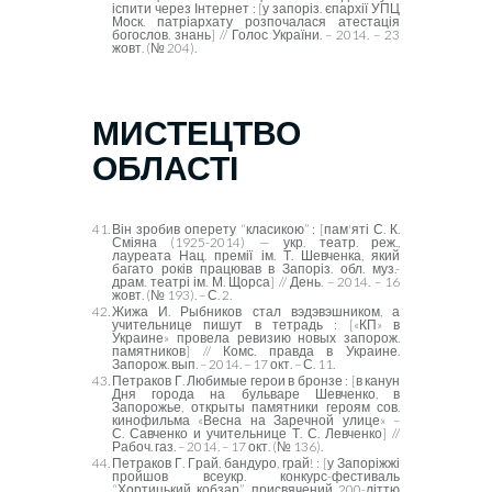
іспити через Інтернет : [у запоріз. єпархії УПЦ
Моск. патріархату розпочалася атестація
богослов. знань] // Голос України. – 2014. – 23
жовт. (№ 204).
МИСТЕЦТВО
ОБЛАСТІ
Він зробив оперету “класикою” : [пам'яті С. К.
Сміяна (1925-2014) — укр. театр. реж.,
лауреата Нац. премії ім. Т. Шевченка, який
багато років працював в Запоріз. обл. муз.-
драм. театрі ім. М. Щорса] // День. – 2014. – 16
жовт. (№ 193). – С. 2.
Жижа И. Рыбников стал вэдэвэшником, а
учительнице пишут в тетрадь : [«КП» в
Украине» провела ревизию новых запорож.
памятников] // Комс. правда в Украине.
Запорож. вып. – 2014. – 17 окт. – С. 11.
Петраков Г. Любимые герои в бронзе : [в канун
Дня города на бульваре Шевченко, в
Запорожье, открыты памятники героям сов.
кинофильма «Весна на Заречной улице» –
С. Савченко и учительнице Т. С. Левченко] //
Рабоч. газ. – 2014. – 17 окт. (№ 136).
Петраков Г.
Г
рай,
бандуро, грай! : [у Запоріжжі
пройшов всеукр. конкурс-фестиваль
“Хортицький кобзар”, присвячений 200-літтю