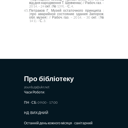
від дня народження Т. Шевченка] // Рабоч. газ. –
2014. – 24 окт. (№ 139). – С. 4.
Петраков Г. Музей остаточного принципа :
[про аварийное состояние здания Запорож.
обл. музея] // Рабоч. газ. – 2014. – 30 окт. (№
141). – С. 3.
Про бібліотеку
zounb.zp@ukr.net
Часи Роботи:
ПН - СБ: 09:00 - 17:00
НД: ВИХIДНИЙ
Останній день кожного місяця - санітарний