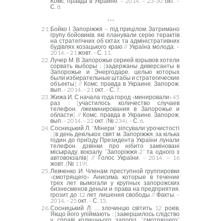
Комс. правда в Украине. – 2014. – 23-30 окт. –
С. 8.
***
Бойко І. Запоріжжя — під прицілом. Затримано
групу бойовиків, які планували серію терактів
на стратегічних об'єктах та адміністративних
будівлях козацького краю // Україна молода. –
2014. – 21 жовт. – С. 11.
Лучер М. В Запорожье серией взрывов хотели
сорвать выборы : [задержаны диверсанты в
Запорожье и Энергодаре, целью которых
были избирательные штабы и стратегические
объекты] // Комс. правда в Украине. Запорож.
вып. – 2014. – 21 окт. – С. 7.
Жижа И. С начала года город «минировали» 45
раз : [участилось количество случаев
телефон. лжеминирования в Запорожье и
области] // Комс. правда в Украине. Запорож.
вып. – 2014. – 22 окт. (№ 234). – С. 6.
Сосницький Л. “Мінери” зіпсували урочистості
: [в день декількох свят м. Запоріжжя, за кілька
годин до приїзду Президента України лунали
телефон. дзвінки про нібито заміновані
міськраду, вокзалу “Запоріжжя-2” та одного з
автовокзалів] // Голос України. – 2014. – 16
жовт. (№ 119).
Левченко И. Членам преступной группировки
«смотрящего» Анисима, которые в течение
трех лет вымогали у крупных запорожских
бизнесменов деньги и права на предприятия,
грозит до 12 лет лишения свободы // Факты. –
2014. – 25 окт. – С. 15.
Сосницький Л. … злочинцю світить 12 років.
Якщо його упіймають : [завершилось слідство
у справі колишнього запоріз. “смотрящего”