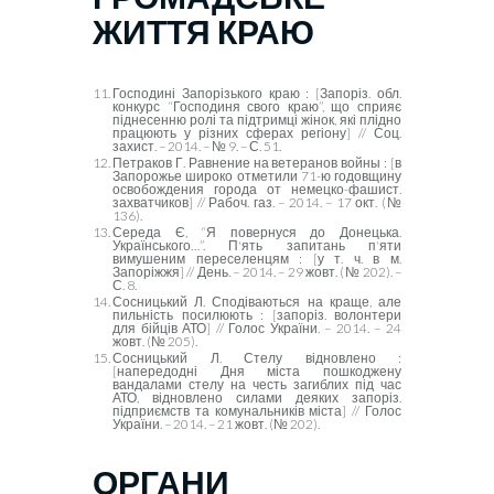
ЖИТТЯ КРАЮ
Господині Запорізького краю : [Запоріз. обл.
конкурс “Господиня свого краю”, що сприяє
піднесенню ролі та підтримці жінок, які плідно
працюють у різних сферах регіону] // Соц.
захист. – 2014. – № 9. – С. 51.
Петраков Г. Равнение на ветеранов войны :
[в
Запорожье
широко отметили 71-ю годовщину
освобождения города от немецко-фашист.
захватчиков] // Рабоч. газ. – 2014. – 17 окт. (№
136).
Середа Є, “Я повернуся до Донецька.
Українського…”. П'ять запитань п'яти
вимушеним переселенцям : [у т. ч. в м.
Запоріжжя] // День. – 2014. – 29 жовт. (№ 202). –
С. 8.
Сосницький Л. Сподіваються на краще, але
пильність посилюють : [запоріз. волонтери
для бійців АТО] // Голос України. – 2014. – 24
жовт. (№ 205).
Сосницький Л. Стелу відновлено :
[напередодні Дня міста пошкоджену
вандалами стелу на честь загиблих під час
АТО, відновлено силами деяких запоріз.
підприємств та комунальників міста] // Голос
України. – 2014. – 21 жовт. (№ 202).
ОРГАНИ