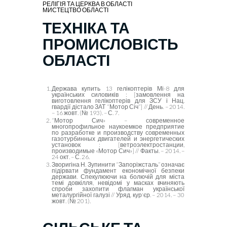
РЕЛІГІЯ ТА ЦЕРКВА В ОБЛАСТІ
МИСТЕЦТВО ОБЛАСТІ
ТЕХНІКА ТА
ПРОМИСЛОВІСТЬ
ОБЛАСТІ
Держава купить 13 гелікоптерів Мі-8 для
українських силовиків : [замовлення на
виготовлення гелікоптерів для ЗСУ і Нац.
гвардії дістало ЗАТ “Мотор Січ”] // День. – 2014.
– 16 жовт. (№ 193). – С. 7.
“
Мотор Сич» – современное
многопрофильное наукоемкое предприятие
по разработке и производству современных
газотурбинных двигателей и энергетических
установок : [ветроэлектростанции,
производимые «Мотор Сич»] // Факты. – 2014. –
24 окт. – С. 26.
Зворигіна Н. Зупинити “Запоріжсталь” означає
підірвати фундамент економічної безпеки
держави. Спекулюючи на болючій для міста
темі довкілля, невідомі у масках вчиняють
спроби захопити флагман української
металургійної галузі // Уряд. кур'єр. – 2014. – 30
жовт. (№ 201).