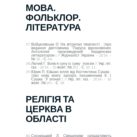
МОВА.
ФОЛЬКЛОР.
ЛІТЕРАТУРА
Войцехівська О. На вітрилах творчості : [про
видання двотомника
“Паруса вдохновения.
Антология произведений бердянских
литераторов»] //
Журналіст України. – 2014. –
№ 10. – С. 46.
Лютий Г. Взяв я суну із суму : поезія // Укр. літ.
газ. – 2014. – 10 жовт. (№ 20). – С. 10-11.
Юрик П. Євшан-зілля від Костянтина Сушка :
[про нову книгу запоріз. письменника К. І.
Сушка “У згонах”] // Укр. літ. газ. – 2014. – 10
жовт. (№ 20). – С. 18.
РЕЛІГІЯ ТА
ЦЕРКВА В
ОБЛАСТІ
Сосницький Л. Священики складатимуть