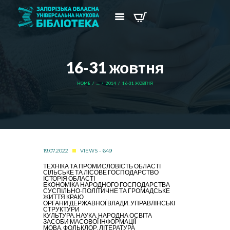
16-31 жовтня
HOME
...
2014
16-31 ЖОВТНЯ
19.07.2022
VIEWS - 649
ТЕХНІКА ТА ПРОМИСЛОВІСТЬ ОБЛАСТІ
СІЛЬСЬКЕ ТА ЛІСОВЕ ГОСПОДАРСТВО
ІСТОРІЯ ОБЛАСТІ
ЕКОНОМІКА НАРОДНОГО ГОСПОДАРСТВА
СУСПІЛЬНО-ПОЛІТИЧНЕ ТА ГРОМАДСЬКЕ
ЖИТТЯ КРАЮ
ОРГАНИ ДЕРЖАВНОЇ ВЛАДИ. УПРАВЛІНСЬКІ
СТРУКТУРИ
КУЛЬТУРА. НАУКА. НАРОДНА ОСВІТА
ЗАСОБИ МАСОВОЇ ІНФОРМАЦІЇ
МОВА. ФОЛЬКЛОР. ЛІТЕРАТУРА