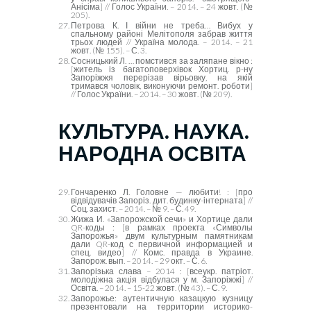
Анісіма] // Голос України. – 2014. – 24 жовт. (№
205).
Петрова К. І війни не треба… Вибух у
спальному районі Мелітополя забрав життя
трьох людей // Україна молода. – 2014. – 21
жовт. (№ 155). – С. 3.
Сосницький Л. … помстився за заляпане вікно :
[житель із багатоповерхівок Хортиц. р-ну
Запоріжжя перерізав вірьовку, на якій
тримався чоловік, виконуючи ремонт. роботи]
// Голос України. – 2014. – 30 жовт. (№ 209).
КУЛЬТУРА. НАУКА.
НАРОДНА ОСВІТА
Гончаренко Л. Головне — любити! : [про
відвідувачів Запоріз. дит. будинку-інтерната] //
Соц. захист. – 2014. – № 9. – С. 49.
Жижа И. «Запорожской сечи» и Хортице дали
QR-
коды : [в рамках проекта «Символы
Запорожья» двум культурным памятникам
дали
QR-
код с первичной информацией и
спец. видео] // Комс. правда в Украине.
Запорож. вып. – 2014. – 29 окт. – С. 6.
Запорізька слава – 2014 : [всеукр. патріот.
молодіжна акція відбулася у м. Запоріжжі] //
Освіта. – 2014. – 15-22 жовт. (№ 43). – С. 9.
Запорожье: аутентичную казацкую кузницу
презентовали на территории историко-