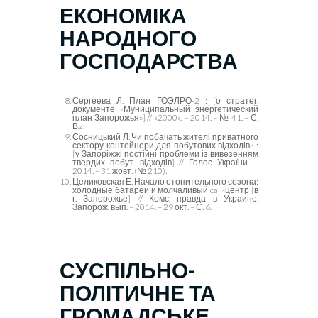
ЕКОНОМІКА
НАРОДНОГО
ГОСПОДАРСТВА
Сергеева Л. План ГОЭЛРО-2 : [о стратег.
документе «Муниципальный энергетический
план Запорожья»] // «2000». – 2014. – № 41. – С.
В2.
Сосницький Л. Чи побачать жителі приватного
сектору контейнери для побутових відходів? :
[у Запоріжжі постійні проблеми із вивезенням
твердих побут. відходів] // Голос України. –
2014. – 31 жовт. (№ 210).
Целиковская Е. Начало отопительного сезона:
холодные батареи и молчаливый
call-
центр [в
г. Запорожье] // Комс. правда в Украине.
Запорож. вып. – 2014. – 29 окт. – С. 6.
СУСПІЛЬНО-
ПОЛІТИЧНЕ ТА
ГРОМАДСЬКЕ