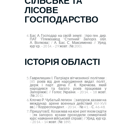
СІЛЬСЬКЕ ТА
ЛІСОВЕ
ГОСПОДАРСТВО
Бас А. Господар на своїй землі : [про ген. дир.
ПАТ “Племзавод “Степний” Запоріз. обл.
А. Волкова] / А. Бас, С. Максименко // Уряд.
кур'єр. – 2014. – 29 жовт. (№ 200).
ІСТОРІЯ ОБЛАСТІ
Гаврилишин І. Патріарх вітчизняної політики :
[85 років від дня народження видат. політ.,
держ. і парт. діяча Г. К. Крючкова, який
народився та багато років працював у
Запоріжжі] // Голос України. – 2014. – 18 жовт.
(№ 201).
Клочко Р. Чубатый легион : [запорож. казаки на
междунар. арене военных действий
XVI-XVII
вв.] //
Корреспондент. – 2014. – № 41. – С. 46-48.
Пришутов Е. Козак мав на коні реп'яхом сидіти
: [як запороз. козаки проходили семирічний
курс навчання військовій справі] // Уряд. кур'єр.
– 2014. – 14 жовт. (№ 189).