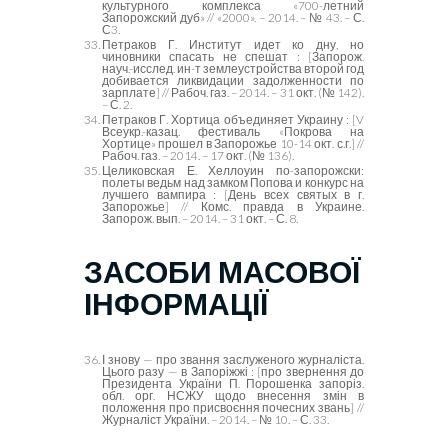
культурного комплекса «700-летний
Запорожский дуб» // «2000». – 2014. – № 43. – С.
С3.
Петраков Г. Институт идет ко дну, но
чиновники спасать не спешат : [Запорож.
науч.-исслед. ин-т землеустройства второй год
добивается ликвидации задолженности по
зарплате] // Рабоч. газ. – 2014. – 31 окт. (№ 142).
– С. 2.
Петраков Г. Хортица объединяет Украину : [
V
Всеукр.-казац. фестиваль «Покрова на
Хортице» прошел в Запорожье 10-14 окт. с.г.] //
Рабоч. газ. – 2014. – 17 окт. (№ 136).
Целиковская Е. Хеллоуин по-запорожски:
полеты ведьм над замком Попова и конкурс на
лучшего вампира : [День всех святых в г.
Запорожье] // Комс. правда в Украине.
Запорож. вып. – 2014. – 31 окт. – С. 8.
ЗАСОБИ МАСОВОЇ
ІНФОРМАЦІЇ
І знову — про звання заслуженого журналіста.
Цього разу — в Запоріжжі : [про звернення до
Президента України П. Порошенка запоріз.
обл. орг. НСЖУ щодо внесення змін в
положення про присвоєння почесних звань] //
Журналіст України. – 2014. – № 10. – С. 33.