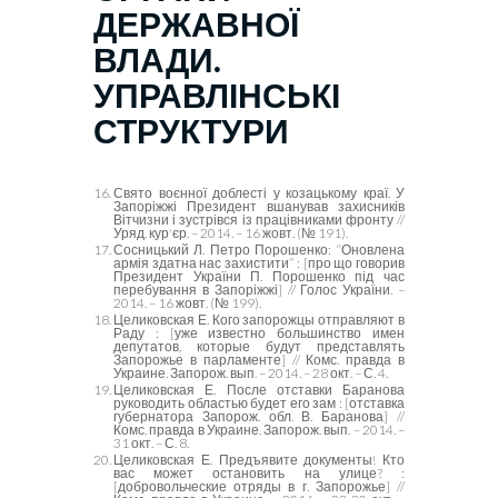
ДЕРЖАВНОЇ
ВЛАДИ.
УПРАВЛІНСЬКІ
СТРУКТУРИ
Свято воєнної доблесті у козацькому краї. У
Запоріжжі Президент вшанував захисників
Вітчизни і зустрівся із працівниками фронту //
Уряд. кур'єр. – 2014. – 16 жовт. (№ 191).
Сосницький Л. Петро Порошенко: “Оновлена
армія здатна нас захистити” : [про що говорив
Президент України П. Порошенко під час
перебування в Запоріжжі] // Голос України. –
2014. – 16 жовт. (№ 199).
Целиковская Е. Кого запорожцы отправляют в
Раду : [уже известно большинство имен
депутатов, которые будут представлять
Запорожье в парламенте] // Комс. правда в
Украине. Запорож. вып. – 2014. – 28 окт. – С. 4.
Целиковская Е. После отставки Баранова
руководить областью будет его зам : [отставка
губернатора Запорож. обл. В. Баранова] //
Комс. правда в Украине. Запорож. вып. – 2014. –
31 окт. – С. 8.
Целиковская Е. Предъявите документы! Кто
вас может остановить на улице? :
[добровольческие отряды в г. Запорожье] //