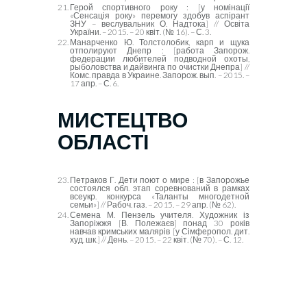
Герой спортивного року : [у номінації
«Сенсація року» перемогу здобув аспірант
ЗНУ – веслувальник О. Надтока] // Освіта
України. – 2015. – 20 квіт. (№ 16). – С. 3.
Манарченко Ю. Толстолобик, карп и щука
отполируют Днепр : [работа Запорож.
федерации любителей подводной охоты,
рыболовства и дайвинга по очистки Днепра] //
Комс. правда в Украине. Запорож. вып. – 2015. –
17 апр. – С. 6.
МИСТЕЦТВО
ОБЛАСТІ
Петраков Г. Дети поют о мире : [в Запорожье
состоялся обл. этап соревнований в рамках
всеукр. конкурса «Таланты многодетной
семьи»] // Рабоч. газ. – 2015. – 29 апр. (№ 62).
Семена М. Пензель учителя. Художник із
Запоріжжя [В. Полежаєв] понад 30 років
навчав кримських малярів [у Сімферопол. дит.
худ. шк.] // День. – 2015. – 22 квіт. (№ 70). – С. 12.