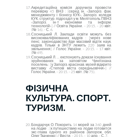
Акредитаційна комісія доручила провести
перевірку 45 ВНЗ : [серед ін. «Запоріз. фак.
менеджменту і бізнесу КУК», Запоріз. коледж
КУК, структур. підрозділ у м. Мелітополь ПВНЗ
«Запоріз. ін-т економіки та інформ.
технологій»] // Освіта України. – 2015. – 20 квіт.
(№ 16). – С. 6.
Сосницький Л. Заклади освіти можуть без
висококваліфікованих кадрів : [через нове
пенс. законодавство йде масовий відтік наук.
кадрів. Тільки в ЗНТУ лежить 220 заяв на
звільнення] // Голос України. – 2015. – 17 квіт.
(№ 69).
Сосницький Л. … експонують докази існування
зруйнованих за заповітом Чингізхана
поселень : [у Запоріз. краєзнав. музей відкрито
виставку «Степові міста середньовіччя»] //
Голос України. – 2015. – 25 квіт. (№ 75).
ФІЗИЧНА
КУЛЬТУРА. СПОРТ.
ТУРИЗМ.
Бондарчук О. Покорить 14 морей за 360 дней
на лодке : [к путешествию на лодке готовится
экс-глава одного из районов Запорож. обл.
Олег Ткаченко] // Вести. – 2015. – 10 апр. – С. 7.