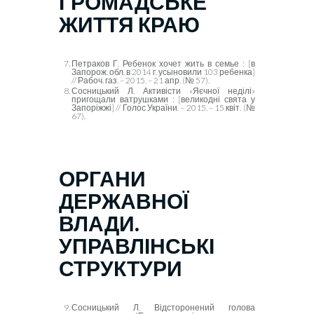
ГРОМАДСЬКЕ
ЖИТТЯ КРАЮ
Петраков Г. Ребенок хочет жить в семье : [в
Запорож. обл. в 2014 г. усыновили 103 ребенка]
// Рабоч. газ. – 2015. – 21 апр. (№ 57).
Сосницький Л. Активісти «Яєчної неділі»
пригощали ватрушками : [великодні свята у
Запоріжжі] // Голос України. – 2015. – 15 квіт. (№
67).
ОРГАНИ
ДЕРЖАВНОЇ
ВЛАДИ.
УПРАВЛІНСЬКІ
СТРУКТУРИ
Сосницький Л. Відсторонений голова