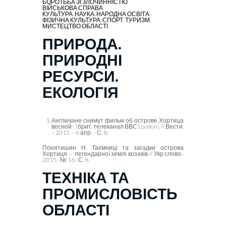
БОРОТЬБА ЗІ ЗЛОЧИННІСТЮ
ВІЙСЬКОВА СПРАВА
КУЛЬТУРА. НАУКА. НАРОДНА ОСВІТА
ФІЗИЧНА КУЛЬТУРА. СПОРТ. ТУРИЗМ.
МИСТЕЦТВО ОБЛАСТІ
ПРИРОДА.
ПРИРОДНІ
РЕСУРСИ.
ЕКОЛОГІЯ
Англичане снимут фильм об острове Хортица
весной : [брит. телеканал ВВС London] // Вести.
– 2015. – 6 апр. – С. 8.
Понятишин Н. Таємниці та загадки острова
Хортиця — легендарної землі козаків // Укр слово.-
2015.- № 16.- С. 8.
ТЕХНІКА ТА
ПРОМИСЛОВІСТЬ
ОБЛАСТІ