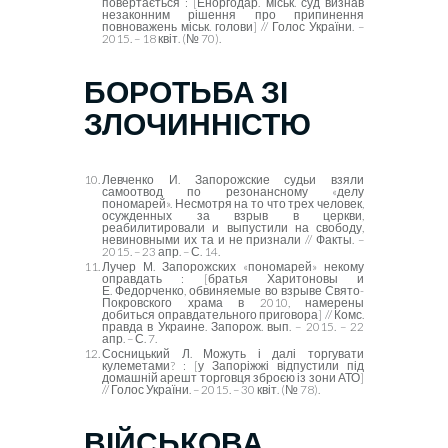
повертається : [Еноргодар. міськ. суд визнав
незаконним рішення про припинення
повноважень міськ. голови] // Голос України. –
2015. – 18 квіт. (№ 70).
БОРОТЬБА ЗІ
ЗЛОЧИННІСТЮ
Левченко И. Запорожские судьи взяли
самоотвод по резонансному «делу
пономарей». Несмотря на то что трех человек,
осужденных за взрыв в церкви,
реабилитировали и выпустили на свободу,
невиновными их та и не признали // Факты. –
2015. – 23 апр. – С. 14.
Лучер М. Запорожских «пономарей» некому
оправдать : [братья Харитоновы и
Е. Федорченко, обвиняемые во взрыве Свято-
Покровского храма в 2010, намерены
добиться оправдательного приговора] // Комс.
правда в Украине. Запорож. вып. – 2015. – 22
апр. – С. 7.
Сосницький Л. Можуть і далі торгувати
кулеметами? : [у Запоріжжі відпустили під
домашній арешт торговця зброєю із зони АТО]
// Голос України. – 2015. – 30 квіт. (№ 78).
ВІЙСЬКОВА