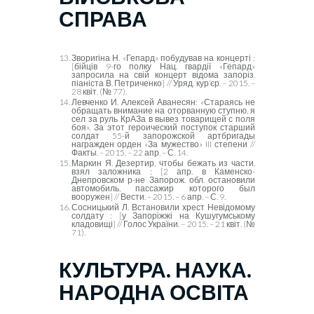
СПРАВА
Зворигіна Н. «Гепард» побудував на концерті :
[бійців 9-го полку Нац. гвардії «Гепард»
запросила на свій концерт відома запоріз.
піаніста В. Петриченко] // Уряд. кур’єр. – 2015. –
28 квіт. (№ 77).
Левченко И. Алексей Аванесян: «Стараясь не
обращать внимание на оторванную ступню, я
сел за руль КрАЗа в вывез товарищей с поля
боя». За этот героический поступок старший
солдат 55-й запорожской артбригады
награжден орден «За мужество» III степени //
Факты. – 2015. – 22 апр. – С. 14.
Маркин Я. Дезертир, чтобы бежать из части,
взял заложника : [2 апр. в Каменско-
Днепровском р-не Запорож. обл. остановили
автомобиль, пассажир которого был
вооружен] // Вести. – 2015. – 6 апр. – С. 9.
Сосницький Л. Встановили хрест Невідомому
солдату : [у Запоріжжі на Кушугумському
кладовищі] // Голос України. – 2015. – 21 квіт. (№
71).
КУЛЬТУРА. НАУКА.
НАРОДНА ОСВІТА