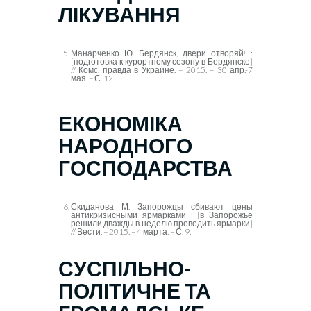
ЛІКУВАННЯ
Манарченко Ю. Бердянск, двери отворяй! :
[подготовка к курортному сезону в Бердянске]
// Комс. правда в Украине. – 2015. – 30 апр.-7
мая. – С. 12.
ЕКОНОМІКА
НАРОДНОГО
ГОСПОДАРСТВА
Скиданова М. Запорожцы сбивают цены
антикризисными ярмарками : [в Запорожье
решили дважды в неделю проводить ярмарки]
// Вести. – 2015. – 4 марта. – С. 9.
СУСПІЛЬНО-
ПОЛІТИЧНЕ ТА