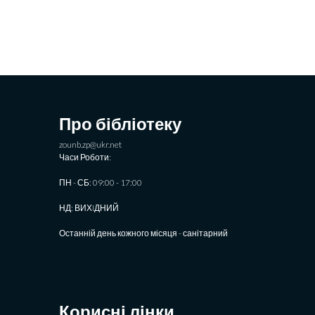
Про бібліотеку
zounb.zp@ukr.net
Часи Роботи:
ПН - СБ: 09:00 - 17:00
НД: ВИХIДНИЙ
Останній день кожного місяця - санітарний
Корисні лінки