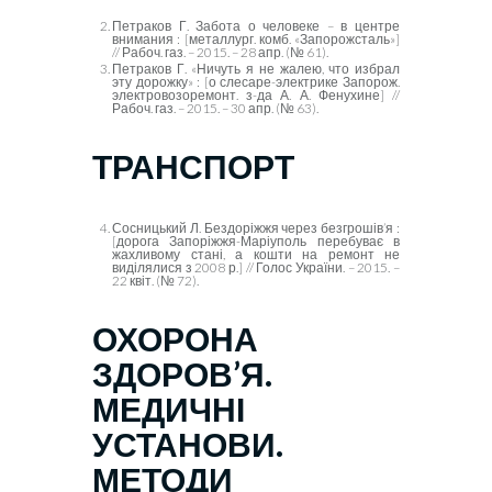
Петраков Г. Забота о человеке – в центре
внимания : [металлург. комб. «Запорожсталь»]
// Рабоч. газ. – 2015. – 28 апр. (№ 61).
Петраков Г. «Ничуть я не жалею, что избрал
эту дорожку» : [о слесаре-электрике Запорож.
электровозоремонт. з-да А. А. Фенухине] //
Рабоч. газ. – 2015. – 30 апр. (№ 63).
ТРАНСПОРТ
Сосницький Л. Бездоріжжя через безгрошів’я :
[дорога Запоріжжя-Маріуполь перебуває в
жахливому стані, а кошти на ремонт не
виділялися з 2008 р.] // Голос України. – 2015. –
22 квіт. (№ 72).
ОХОРОНА
ЗДОРОВ’Я.
МЕДИЧНІ
УСТАНОВИ.
МЕТОДИ