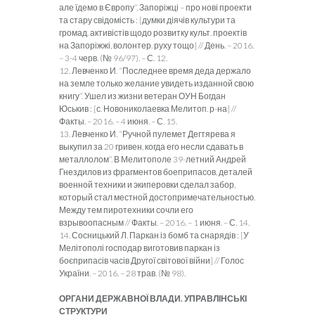
але їдемо в Європу”. Запоріжці – про нові проекти
та стару свідомість : [думки діячів культури та
громад. активістів щодо розвитку культ. проектів
на Запоріжжі, волонтер. руху тощо] // День. – 2016.
– 3-4 черв. (№ 96/97). – С. 12.
12. Левченко И. “Последнее время деда держало
на земле только желание увидеть изданной свою
книгу”. Ушел из жизни ветеран ОУН Богдан
Юськив : [с. Новониколаевка Мелитоп. р-на] //
Факты. – 2016. – 4 июня. – С. 15.
13. Левченко И. “Ручной пулемет Дегтярева я
выкупил за 20 гривен, когда его несли сдавать в
металлолом”. В Мелитополе 39-летний Андрей
Гнездилов из фрагментов боеприпасов, деталей
военной техники и экиперовки сделал забор,
который стал местной достопримечательностью.
Между тем пиротехники сочли его
взрывоопасным // Факты. – 2016. – 1 июня. – С. 14.
14. Сосницький Л. Паркан із бомб та снарядів : [У
Мелітополі господар виготовив паркан із
боєприпасів часів Другої світової війни] // Голос
України. – 2016. – 28 трав. (№ 98).
ОРГАНИ ДЕРЖАВНОЇ ВЛАДИ. УПРАВЛІНСЬКІ
СТРУКТУРИ