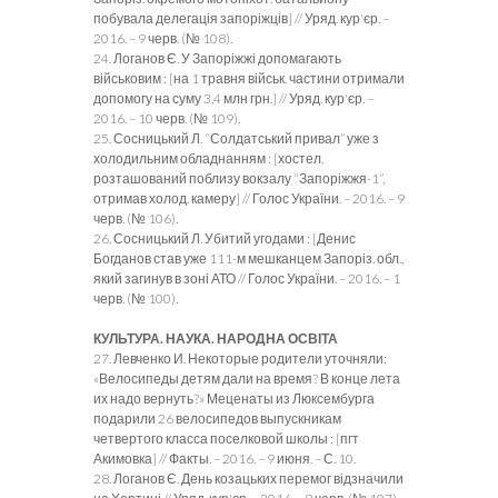
побувала делегація запоріжців] // Уряд. кур'єр. –
2016. – 9 черв. (№ 108).
24. Логанов Є. У Запоріжжі допомагають
військовим : [на 1 травня військ. частини отримали
допомогу на суму 3,4 млн грн.] // Уряд. кур'єр. –
2016. – 10 черв. (№ 109).
25. Сосницький Л. “Солдатський привал” уже з
холодильним обладнанням : [хостел,
розташований поблизу вокзалу “Запоріжжя-1”,
отримав холод. камеру] // Голос України. – 2016. – 9
черв. (№ 106).
26. Сосницький Л. Убитий угодами : [Денис
Богданов став уже 111-м мешканцем Запоріз. обл.,
який загинув в зоні АТО // Голос України. – 2016. – 1
черв. (№ 100).
КУЛЬТУРА. НАУКА. НАРОДНА ОСВІТА
27. Левченко И. Некоторые родители уточняли:
«Велосипеды детям дали на время? В конце лета
их надо вернуть?» Меценаты из Люксембурга
подарили 26 велосипедов выпускникам
четвертого класса поселковой школы : [пгт
Акимовка] // Факты. – 2016. – 9 июня. – С. 10.
28. Логанов Є. День козацьких перемог відзначили