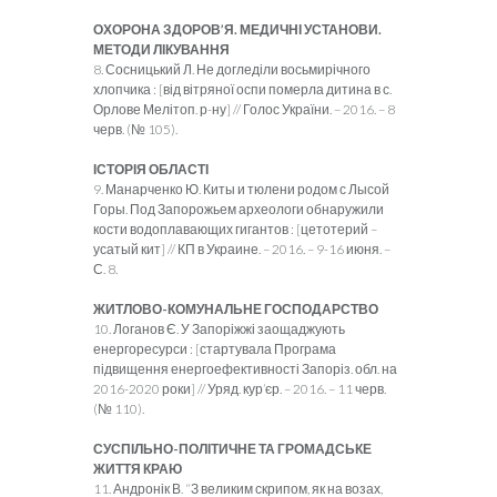
ОХОРОНА ЗДОРОВ’Я. МЕДИЧНІ УСТАНОВИ.
МЕТОДИ ЛІКУВАННЯ
8. Сосницький Л. Не догледіли восьмирічного
хлопчика : [від вітряної оспи померла дитина в с.
Орлове Мелітоп. р-ну] // Голос України. – 2016. – 8
черв. (№ 105).
ІСТОРІЯ ОБЛАСТІ
9. Манарченко Ю. Киты и тюлени родом с Лысой
Горы. Под Запорожьем археологи обнаружили
кости водоплавающих гигантов : [цетотерий –
усатый кит] // КП в Украине. – 2016. – 9-16 июня. –
С. 8.
ЖИТЛОВО-КОМУНАЛЬНЕ ГОСПОДАРСТВО
10. Логанов Є. У Запоріжжі заощаджують
енергоресурси : [стартувала Програма
підвищення енергоефективності Запоріз. обл. на
2016-2020 роки] // Уряд. кур’єр. – 2016. – 11 черв.
(№ 110).
СУСПІЛЬНО-ПОЛІТИЧНЕ ТА ГРОМАДСЬКЕ
ЖИТТЯ КРАЮ
11. Андронік В. “З великим скрипом, як на возах,