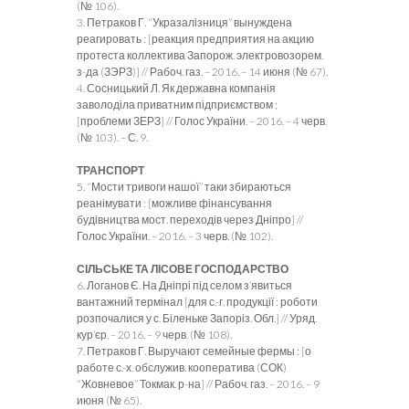
(№ 106).
3. Петраков Г. “Укразалізниця” вынуждена
реагировать : [реакция предприятия на акцию
протеста коллектива Запорож. электровозорем.
з-да (ЗЭРЗ)] // Рабоч. газ. – 2016. – 14 июня (№ 67).
4. Сосницький Л. Як державна компанія
заволоділа приватним підприємством ;
[проблеми ЗЕРЗ] // Голос України. – 2016. – 4 черв.
(№ 103). – С. 9.
ТРАНСПОРТ
5. “Мости тривоги нашої” таки збираються
реанімувати : [можливе фінансування
будівництва мост. переходів через Дніпро] //
Голос України. – 2016. – 3 черв. (№ 102).
СІЛЬСЬКЕ ТА ЛІСОВЕ ГОСПОДАРСТВО
6. Логанов Є. На Дніпрі під селом з’явиться
вантажний термінал [для с.-г. продукції : роботи
розпочалися у с. Біленьке Запоріз. Обл.] // Уряд.
кур’єр. – 2016. – 9 черв. (№ 108).
7. Петраков Г. Выручают семейные фермы : [о
работе с.-х. обслужив. кооператива (СОК)
“Жовневое” Токмак. р-на] // Рабоч. газ. – 2016. – 9
июня (№ 65).