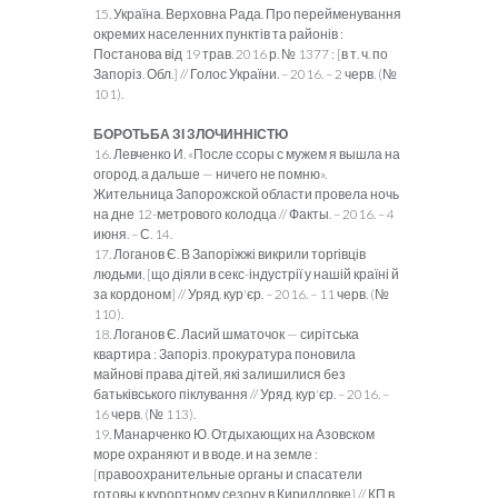
15. Україна. Верховна Рада. Про перейменування
окремих населенних пунктів та районів :
Постанова від 19 трав. 2016 р. № 1377 : [в т. ч. по
Запоріз. Обл.] // Голос України. – 2016. – 2 черв. (№
101).
БОРОТЬБА ЗІ ЗЛОЧИННІСТЮ
16. Левченко И. «После ссоры с мужем я вышла на
огород, а дальше — ничего не помню».
Жительница Запорожской области провела ночь
на дне 12-метрового колодца // Факты. – 2016. – 4
июня. – С. 14.
17. Логанов Є. В Запоріжжі викрили торгівців
людьми, [що діяли в секс-індустрії у нашій країні й
за кордоном] // Уряд. кур'єр. – 2016. – 11 черв. (№
110).
18. Логанов Є. Ласий шматочок — сирітська
квартира : Запоріз. прокуратура поновила
майнові права дітей, які залишилися без
батьківського піклування // Уряд. кур'єр. – 2016. –
16 черв. (№ 113).
19. Манарченко Ю. Отдыхающих на Азовском
море охраняют и в воде, и на земле :
[правоохранительные органы и спасатели
готовы к курортному сезону в Кирилловке] // КП в