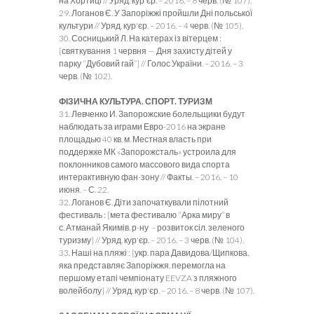
на Хортиці // Уряд. кур'єр. – 2016. – 8 черв. (№ 107).
29. Логанов Є. У Запоріжжі пройшли Дні польської
культури // Уряд. кур'єр. – 2016. – 4 черв. (№ 105).
30. Сосницький Л. На катерах із вітерцем :
[святкування 1 червня — Дня захисту дітей у
парку “Дубовий гай”] // Голос України. – 2016. – 3
черв. (№ 102).
ФІЗИЧНА КУЛЬТУРА. СПОРТ. ТУРИЗМ
31. Левченко И. Запорожские болельщики будут
наблюдать за играми Евро-2016 на экране
площадью 40 кв. м. Местная власть при
поддержке МК «Запорожсталь» устроила для
поклонников самого массового вида спорта
интерактивную фан-зону // Факты. – 2016. – 10
июня. – С. 22.
32. Логанов Є. Діти започаткували пілотний
фестиваль : [мета фестивалю “Арка миру” в
с. Атманай Якимів. р-ну – розвиток сіл. зеленого
туризму] // Уряд. кур'єр. – 2016. – 3 черв. (№ 104).
33. Наші на пляжі : [укр. пара Давидова/Щипкова,
яка представляє Запоріжжя, перемогла на
першому етапі чемпіонату EEVZA з пляжного
волейболу] // Уряд. кур'єр. – 2016. – 8 черв. (№ 107).