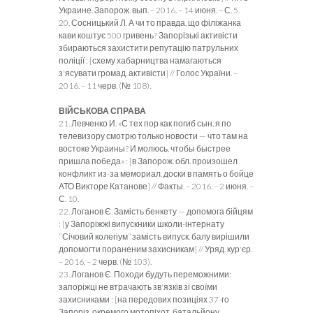
Украине. Запорож. вып. – 2016. – 14 июня. – С. 5.
20. Сосницький Л. А чи то правда, що філіжанка
кави коштує 500 гривень? Запорізькі активісти
збираються захистити репутацію патрульних
поліції : [схему хабарництва намагаються
з'ясувати громад. активісти] // Голос України. –
2016. – 11 черв. (№ 108).
ВІЙСЬКОВА СПРАВА
21. Левченко И. «С тех пор как погиб сын, я по
телевизору смотрю только новости — что там на
востоке Украины? И молюсь, чтобы быстрее
пришла победа» : [в Запорож. обл. произошел
конфликт из-за мемориал. доски в память о бойце
АТО Викторе Катанове] // Факты. – 2016. – 2 июня. –
С. 10.
22. Логанов Є. Замість бенкету — допомога бійцям
: [у Запоріжжі випускники школи-інтернату
“Січовий колегіум” замість випуск. балу вирішили
допомогти пораненим захисникам] // Уряд. кур'єр.
– 2016. – 2 черв. (№ 103).
23. Логанов Є. Походи будуть переможними:
запоріжці не втрачають зв'язків зі своїми
захисниками : [на передових позиціях 37-го
Запоріз. окремого мотопіхот. батальйону