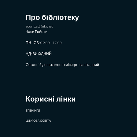
Про бібліотеку
zounb.zp@ukr.net
Часи Роботи:
ПН - СБ: 09:00 - 17:00
НД: ВИХIДНИЙ
Останній день кожного місяця - санітарний
Корисні лінки
ТРЕНІНГИ
ЦИФРОВА ОСВІТА