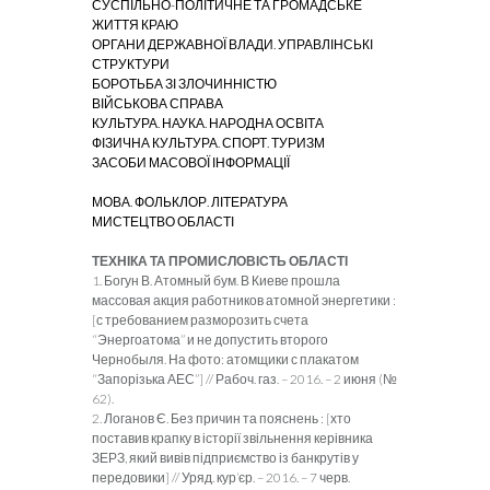
СУСПІЛЬНО-ПОЛІТИЧНЕ ТА ГРОМАДСЬКЕ
ЖИТТЯ КРАЮ
ОРГАНИ ДЕРЖАВНОЇ ВЛАДИ. УПРАВЛІНСЬКІ
СТРУКТУРИ
БОРОТЬБА ЗІ ЗЛОЧИННІСТЮ
ВІЙСЬКОВА СПРАВА
КУЛЬТУРА. НАУКА. НАРОДНА ОСВІТА
ФІЗИЧНА КУЛЬТУРА. СПОРТ. ТУРИЗМ
ЗАСОБИ МАСОВОЇ ІНФОРМАЦІЇ
МОВА. ФОЛЬКЛОР. ЛІТЕРАТУРА
МИСТЕЦТВО ОБЛАСТІ
ТЕХНІКА ТА ПРОМИСЛОВІСТЬ ОБЛАСТІ
1. Богун В. Атомный бум. В Киеве прошла
массовая акция работников атомной энергетики :
[с требованием разморозить счета
“Энергоатома” и не допустить второго
Чернобыля. На фото: атомщики с плакатом
“Запорізька АЕС”] // Рабоч. газ. – 2016. – 2 июня (№
62).
2. Логанов Є. Без причин та пояснень : [хто
поставив крапку в історії звільнення керівника
ЗЕРЗ, який вивів підприємство із банкрутів у
передовики] // Уряд. кур’єр. – 2016. – 7 черв.