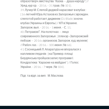
образотворч. мистецтва “Казка — душа народу”] //
Уряд. кур'єр. – 2016. – 31 трав. (№ 101).
39. Лучер М. Слепой диджей нарасхват в клубах :
[16-летний Юра Астахов из Запорожья с врожден.
слепотой работает диджеем (DJ Blade) в ночн.
клубах Украины и Европы] // КП в Украине.
Запорож. вып. – 2016. – 1 июня. – С. 11.
40. Петраков Г. На полотнах — лицо
современного Запорожья : [пленэр «Запорожский
пейзаж — 2016», организов. Запорож. худ. музеем]
// Рабоч. газ. – 2016. – 100 июня (№ 66).
41. Сосницький Л. Апаратура не впоралася з
напливом глядачів : [на Примор. площі
Бердянська пройшов запис програми І.
Кондратюка “Караоке на майдані”] // Голос
України. – 2016. – 7 черв. (№ 104).
Підг. та відп. за вип. М. Маслова