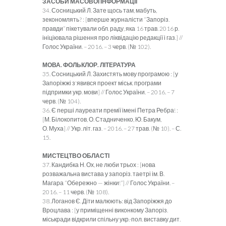
ЗАСОБИ МАСОВОЇ ІНФОРМАЦІЇ
34. Сосницький Л. Зате щось там, мабуть,
зекономлять? : [вперше журналісти “Запоріз.
правди” пікетували обл. раду, яка 16 трав. 2016 р.
ініціювала рішення про ліквідацію редакції і газ.] //
Голос України. – 2016. – 3 черв. (№ 102).
МОВА. ФОЛЬКЛОР. ЛІТЕРАТУРА
35. Сосницький Л. Захистять мову програмою : [у
Запоріжжі з'явився проект міськ. програми
підпримки укр. мови] // Голос України. – 2016. – 7
черв. (№ 104).
36. Є перші лауреати премії імені Петра Ребра! :
[М. Білокопитов, О. Стадниченко, Ю. Бакум,
О. Муха] // Укр. літ. газ. – 2016. – 27 трав. (№ 10). – С.
15.
МИСТЕЦТВО ОБЛАСТІ
37. Кандибка Н. Ох, не люби трьох : [нова
розважальна вистава у запоріз. таетрі ім. В.
Магара “Обережно — жінки!”] // Голос України. –
2016. – 11 черв. (№ 108).
38. Логанов Є. Діти малюють: від Запоріжжя до
Вроцлава : [у приміщенні виконкому Запоріз.
міськради відкрили спільну укр.-пол. виставку дит.