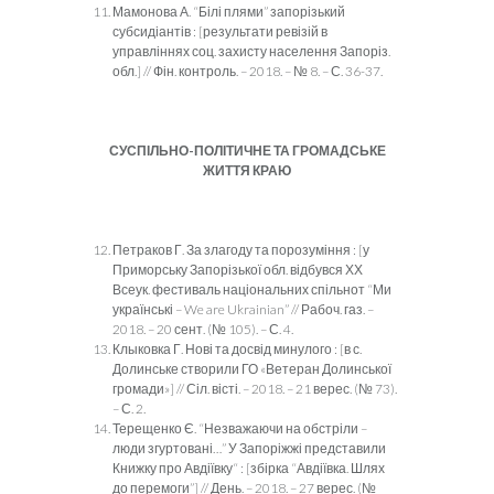
Мамонова А. “Білі плями” запорізький
субсидіантів : [результати ревізій в
управліннях соц. захисту населення Запоріз.
обл.] // Фін. контроль. – 2018. – № 8. – С. 36-37.
СУСПІЛЬНО-ПОЛІТИЧНЕ ТА ГРОМАДСЬКЕ
ЖИТТЯ КРАЮ
Петраков Г. За злагоду та порозуміння : [у
Приморську Запорізької обл. відбувся ХХ
Всеук. фестиваль національних спільнот “Ми
українські – We are Ukrainian” // Рабоч. газ. –
2018. – 20 сент. (№ 105). – С. 4.
Клыковка Г. Нові та досвід минулого : [в с.
Долинське створили ГО «Ветеран Долинської
громади»] // Сіл. вісті. – 2018. – 21 верес. (№ 73).
– С. 2.
Терещенко Є. “Незважаючи на обстріли –
люди згуртовані…” У Запоріжжі представили
Книжку про Авдіївку“ : [збірка “Авдіївка. Шлях
до перемоги”] // День. – 2018. – 27 верес. (№