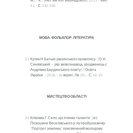
ін.]. – К. : [НБУ им. В.И. Вернадского], 2015. – Вип.
41. – С. 310-330.
МОВА. ФОЛЬКЛОР. ЛІТЕРАТУРА
Кулик Н. Батько українського правопису : [О. Н.
Синявський — укр. мовознавець, уродженець с.
Андріївка Бердянського повіту] // Освіта
України. – 2018. – 10 верес. (№ 35). – С. 14-15.
МИСТЕЦТВО ОБЛАСТІ
Кліковка Г. Село, що плекає таланти : [в с.
Піскошине Веселівського р-ну пройшов вечір
“Портрет земляка”, присвячений молодому