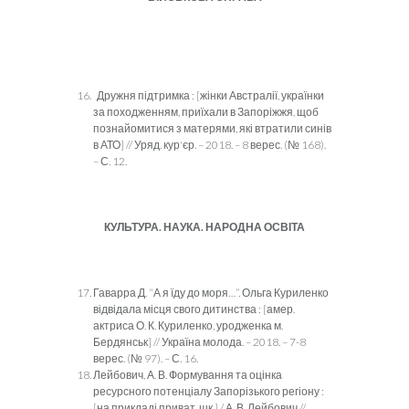
Дружня підтримка : [жінки Австралії, українки
за походженням, приїхали в Запоріжжя, щоб
познайомитися з матерями, які втратили синів
в АТО] // Уряд. кур'єр. – 2018. – 8 верес. (№ 168).
– С. 12.
КУЛЬТУРА. НАУКА. НАРОДНА ОСВІТА
Гаварра Д. “А я їду до моря…”. Ольга Куриленко
відвідала місця свого дитинства : [амер.
актриса О. К. Куриленко, уродженка м.
Бердянськ] // Україна молода. – 2018. – 7-8
верес. (№ 97). – С. 16.
Лейбович, А. В. Формування та оцінка
ресурсного потенціалу Запорізького регіону :
[на прикладі приват. шк.] / А. В. Лейбович //