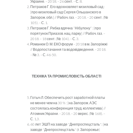
Украине. – 2018. – 26 сент. – С. 8.
Петраков Г. Его вдохновляет кизиловый сад :
[про кизиловый сад Сергея Ольшанского в
Запорож. обл.] // Рабоч. газ. – 2018. – 20 сент. (№
105). – С. 1.
Петраков Г. Рибка вдячна “Нібулону” : [про
порятунок Приазов. нац. парку] // Рабоч. газ. –
2018. – 18 сент. (№ 104). – С. 3.
Романюк О. М. ЕКО форум – 2018 в м. Запоріжжі
// Водопостачання та водовідведення. – 2018.
– № 3. – С. 46-50.
ТЕХНІКА ТА ПРОМИСЛОВІСТЬ ОБЛАСТІ
Готыч Л. Обеспечить рост заработной платы
не менее чем на 30 % : [на Запорож. АЭС
состоялась конференция труд. коллектива] //
Атомник Украіни. – 2018. – 20 верес. (№ 168). –
С. 1,3.
60 лет ЭШП на заводе "Днепроспецсталь": [на
заводе "Днепроспецсталь" (г. Запорожье)