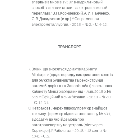
впервые в мире в 1958 г. внедрили новый
способ выплавки стали – электрошлаковый
переплав] / В. Н. Корниевский, А. И. Панченко,
С. В. Давидченко [и др.] // Современная
электрометаллургия. – 2018. – № 2. – С. 4-12.
ТРАНСПОРТ
Зміни, що вносяться до актів Кабінету
Міністрів : [щодо порядку використання коштів
для об'єктів будівництва та реконструкції
автомоб. доріг ( в т.ч. Запоріз. обл.)] : постанова
Кабінету Міністрів України від 4 лип. 2018 р. №
515 // Офіційний вісник України. – 2018. – № 68.
– С. 12-31.
Петраков Г. Черех півроку прем'єр знайшов
хвилину : [прем'єр підписав постанову № 631,
в додатку до якої йде мова про
автотранспортну магустраль (міст через
Хортицю)] // Рабоч. газ. – 2018. – 18 сент. (№
104). – С. 2.