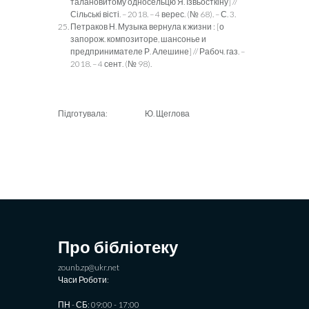
талановитому односельцю Я. Ізвьосткіну] //
Сільські вісті. – 2018. – 4 верес. (№ 68). – С. 3.
Петраков Н. Музыка вернула к жизни : [о
запорож. композиторе, шансонье и
предпринимателе Р. Алешине] // Рабоч. газ. –
2018. – 4 сент. (№ 98).
Підготувала: Ю. Щеглова
Про бібліотеку
zounb.zp@ukr.net
Часи Роботи:
ПН - СБ: 09:00 - 17:00