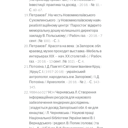
Інвестиції: практика та досвід. – 2018. – № 10. –
С. 60-67.
Петраков Г. На честь Новомиколаївського
Сухомлинського : [у Новомиколаївскому навч.-
реабілітаційному центрі “Паросток” відкрито
меморіальну дошку колишнього директора
закладу В. Польському] // Рабоч. газ. – 2018. – 7
сент. (№ 100). – С. 3.
Петраков Г. Красота на века : [в Запорож. обл.
краевед. музее проходит выставка «Мебель в
интерьерах ХІХ — нач. ХХ столетий»] // Рабоч.
газ. – 2018. – 13 сент. (№ 102). – С. 4.
Потєхіна, І. Д. Пам'яті Світлани Іванівни Круц :
[Круц С. І. (1937-2018) – український
антрополог, народилась в м. Запоріжжі] / І. Д.
Потєхіна // Археологія. – 2018. – № 2. – С. 143-
145.
988466 027 Н34 Чернявська Л. Створення
інформаційних ресурсів для наукового
забезпечення гендерних досліджень :
[згадується досвід Запорізької обл. б-ки для
юнацтва] / Л. Чернявська // Наукові праці
Національної бібліотеки України імені В. І.
Вернадського / редкол. В. Попик (голова) [та