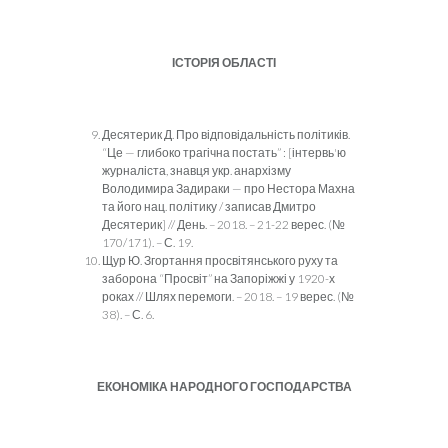
ІСТОРІЯ ОБЛАСТІ
Десятерик Д. Про відповідальність політиків.
“Це — глибоко трагічна постать” : [інтервь'ю
журналіста, знавця укр. анархізму
Володимира Задираки — про Нестора Махна
та його нац. політику / записав Дмитро
Десятерик] // День. – 2018. – 21-22 верес. (№
170/171). – С. 19.
Щур Ю. Згортання просвітянського руху та
заборона “Просвіт” на Запоріжжі у 1920-х
роках // Шлях перемоги. – 2018. – 19 верес. (№
38). – С. 6.
ЕКОНОМІКА НАРОДНОГО ГОСПОДАРСТВА