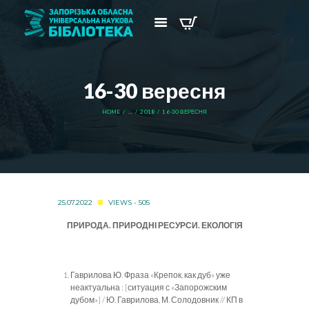
16-30 вересня
HOME
...
2018
16-30 ВЕРЕСНЯ
25.07.2022
VIEWS - 505
ПРИРОДА. ПРИРОДНІ РЕСУРСИ. ЕКОЛОГІЯ
Гаврилова Ю. Фраза «Крепок, как дуб» уже
неактуальна : [ситуация с «Запорожским
дубом»] / Ю. Гаврилова, М. Солодовник // КП в