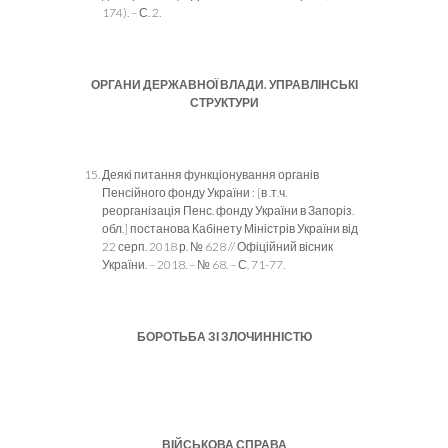
174). – С. 2.
ОРГАНИ ДЕРЖАВНОЇ ВЛАДИ. УПРАВЛІНСЬКІ
СТРУКТУРИ
Деякі питання функціонування органів
Пенсійного фонду України : [в .т.ч.
реорганізація Пенс. фонду України в Запоріз.
обл.] постанова Кабінету Міністрів України від
22 серп. 2018 р. № 628 // Офіційний вісник
України. – 2018. – № 68. – С. 71-77.
БОРОТЬБА ЗІ ЗЛОЧИННІСТЮ
ВІЙСЬКОВА СПРАВА