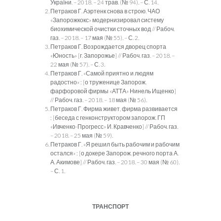
України. – 2018. – 24 трав. (№ 94). – С. 14.
Петраков Г. Аэртенк снова в строю. ЧАО
«Запорожкокс» модернизировал систему
биохимической очистки сточных вод // Рабоч.
газ. – 2018. – 17 мая (№ 55). – С. 2.
Петраков Г. Возрождается дворец спорта
«Юность» [г. Запорожье] // Рабоч. газ. – 2018. –
22 мая (№ 57). – С. 3.
Петраков Г. «Самой приятно и людям
радостно» : [о труженице Запорож.
фарфоровой фирмы «АТТА» Нинель Ищенко]
// Рабоч. газ. – 2018. – 18 мая (№ 56).
Петраков Г. Фирма живет, фирма развивается
: [беседа с генконструктором запорож. ГП
«Ивченко-Прогресс» И. Кравченко] // Рабоч. газ.
– 2018. – 25 мая (№ 59).
Петраков Г. «Я решил быть рабочим и рабочим
остался» : [о докере Запорож. речного порта А.
А. Акимове] // Рабоч. газ. – 2018. – 30 мая (№ 60).
– С. 1.
ТРАНСПОРТ