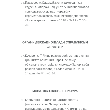
Пасховер А. Сладкой жизни захотел : [как
студент Запорож. нац. ун-та А. Филиппенков за
три года вырос до партнера в 2-х
стремительно развивающихся предприятиях]
// Новое время страны. – 2018. – № 19. – С. 30-
33.
ОРГАНИ ДЕРЖАВНОЇ ВЛАДИ. УПРАВЛІНСЬКІ
СТРУКТУРИ
Кучеренко Т. Лише разом зробимо наше життя
кращим та багатшим : [про Гірсівську
об'єднану територіальну громаду Запоріз. обл.
розповідає її голова] // Голос України. – 2018. –
24 трав. (№ 94). – С. 14.
МОВА. ФОЛЬКЛОР. ЛІТЕРАТУРА
Корниенко В. «Толкают нас в пропасть» :
[письма жителей Запорож. обл. с
возмущением о предложении Климкина и др.