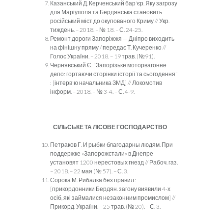
Казанський Д. Керченський бар'єр. Яку загрозу
для Маріуполя та Бердянська становить
російський міст до окупованого Криму // Укр.
тиждень. – 2018. – № 18. – С. 24-25.
Ремонт дороги Запоріжжя — Дніпро виходить
на фінішну пряму / передає Т. Кучеренко //
Голос України. – 2018. – 19 трав. (№91).
Чернявський Є. “Запорізьке моторвагонне
депо: гортаючи сторінки історії та сьогодення”
: [інтерв'ю начальника ЗМД] // Локомотив
інформ. – 2018. – № 3-4. – С. 4-9.
СІЛЬСЬКЕ ТА ЛІСОВЕ ГОСПОДАРСТВО
Петраков Г. И рыбки благодарны людям. При
поддержке «Запорожстали» в Днепре
установят 1200 нерестовых гнезд // Рабоч. газ.
– 2018. – 22 мая (№ 57). – С. 3.
Сорока М. Рибалка без правил :
[прикордонники Бердян. загону виявили 4-х
осіб, які займалися незаконним промислом] //
Прикорд. України. – 25 трав. (№ 20). – С. 3.