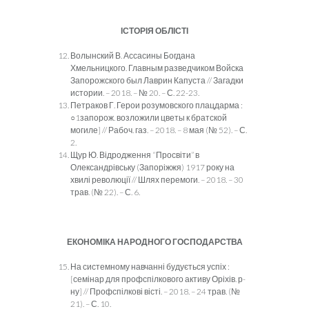
ІСТОРІЯ ОБЛІСТІ
Волынский В. Ассасины Богдана
Хмельницкого. Главным разведчиком Войска
Запорожского был Лаврин Капуста // Загадки
истории. – 2018. – № 20. – С. 22-23.
Петраков Г. Герои розумовского плацдарма :
○1запорож. возложили цветы к братской
могиле] // Рабоч. газ. – 2018. – 8 мая (№ 52). – С.
2.
Щур Ю. Відродження “Просвіти” в
Олександрівську (Запоріжжя) 1917 року на
хвилі революції // Шлях перемоги. – 2018. – 30
трав. (№ 22). – С. 6.
ЕКОНОМІКА НАРОДНОГО ГОСПОДАРСТВА
На системному навчанні будується успіх :
[семінар для профспілкового активу Оріхів. р-
ну] // Профспілкові вісті. – 2018. – 24 трав. (№
21). – С. 10.