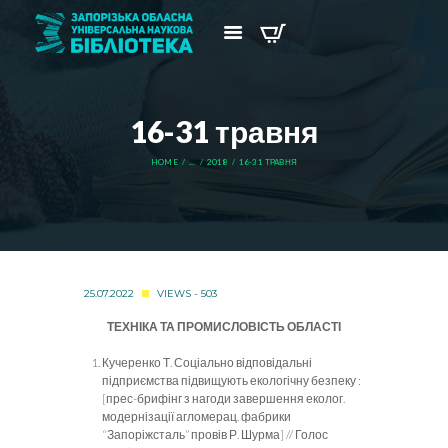
16-31 травня
HOME
...
2018
16-31 ТРАВНЯ
25.07.2022
VIEWS - 503
ТЕХНІКА ТА ПРОМИСЛОВІСТЬ ОБЛАСТІ
Кучеренко Т. Соціально відповідальні
підприємства підвищують екологічну безпеку :
[прес-брифінг з нагоди завершення еколог.
модернізації агломерац. фабрики
“Запоріжсталь” провів Р. Шурма] // Голос