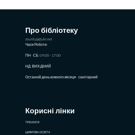
Про бібліотеку
zounb.zp@ukr.net
Часи Роботи:
ПН - СБ: 09:00 - 17:00
НД: ВИХIДНИЙ
Останній день кожного місяця - санітарний
Корисні лінки
ТРЕНІНГИ
ЦИФРОВА ОСВІТА