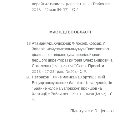
перейти с кириллицы на латынь] // Рабоч. газ. –
2018. – 22 мая (№ 57). – С. 2.
МИСТЕЦТВО ОБЛАСТІ
Атаманчук І. Художник. Філософ. Кобзар. У
Запорізькому художньому музеї виставкою з
цією назвою відсвяткували ювілей свого
першого директора Григорія Олександровича
Соколенка (1928-2016) // Слово Просвіти. –
2018. – 17-23 трав. (№ 20). – С. 9.
Петраков Г. Лине музика на Хортиці : [ІІІ-ій
Всеукр. конкурс юних баяністів і акардеоністів
“Баянне коло на Запоріжжі” пройшов на
Хортиці] // Рабоч. газ. – 2018. – 8 мая (№ 52). – С.
4.
Підготувала: Ю. Щеглова