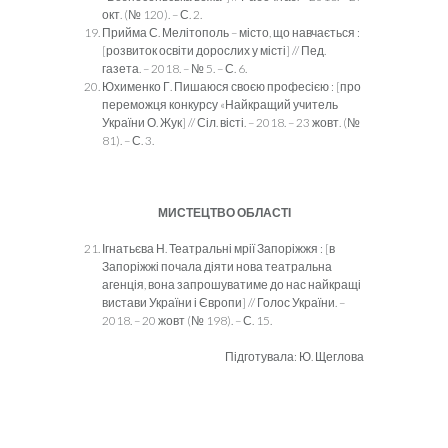
окт. (№ 120). – С. 2.
Прийма С. Мелітополь – місто, що навчається :
[розвиток освіти дорослих у місті] // Пед.
газета. – 2018. – № 5. – С. 6.
Юхименко Г. Пишаюся своєю професією : [про
переможця конкурсу «Найкращий учитель
України О. Жук] // Сіл. вісті. – 2018. – 23 жовт. (№
81). – С. 3.
МИСТЕЦТВО ОБЛАСТІ
Ігнатьєва Н. Театральні мрії Запоріжжя : [в
Запоріжжі почала діяти нова театральна
агенція, вона запрошуватиме до нас найкращі
вистави України і Європи] // Голос України. –
2018. – 20 жовт (№ 198). – С. 15.
Підготувала: Ю. Щеглова