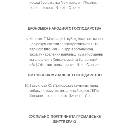
посаді бургомістра Мелітополя] // Країна. –
2018. – 18 жовт. (№ 40). – С. 46-50
ЕКОНОМІКА НАРОДНОГО ГОСПОДАРСТВА
Колосюк Г. Махінація із субсидіями: хто винен?
: [за результатами ревізії протягом 2017 та
першого півріччя 2018 рр. в органах соц.
захисту населення найбільші суми порушень
встановлені у Херсонський та Запорізькій
обл.] // Фін. контроль. – 2018. – № 9. – С. 34-36.
ЖИТЛОВО-КОМУНАЛЬНЕ ГОСПОДАРСТВО
Гаврилова Ю. В Запорожье семья выгнала
собаку, потому что не дали субсидию // КП в
Украине. – 2018. – 17 окт. (№ 151). – С. 4.
СУСПІЛЬНО-ПОЛІТИЧНЕ ТА ГРОМАДСЬКЕ
ЖИТТЯ КРАЮ