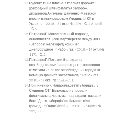
Руденко И. Не платье, а красная дорожка :
[рекордный шлейф платья запорож.
дизайнера Ангелины Данченко-Маевской
внесли в книгу рекордом Украины] // КП в
Украине. – 2018. – 31 окт. (№ 159). – С. 1-8 нояб.
– С. 9.
Петраков Г. Магистральный водовод
обновляется : [соц. партнерство между ЧАО
«Запорож. железоруд. комб.» и г.
Днепрорудное] // Рабоч. газ. – 2018. – 19 окт. (№
117). – С. 2.
Петраков Г. Потомки благодарны
освободителям : [запорожцы торжественно
отметили 75-летие освобождения города от
немецко-фашист. захватчиков] // Рабоч. газ. –
2018. – 17 окт. (№ 116). – С. 1.
Причиненко К. Наварили дев'ять борщів : [у
Смирнов. ОТГ Більмац. р-ну провели
фестиваль на честь укр. нац. страви і назвали
його “Дев'ять борщів” по кількості сіл в
громаді] // Голос України. – 2018. – 26 жовт (№
202). – С. 3.