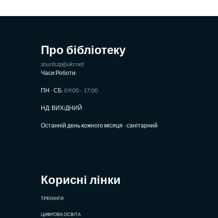
Про бібліотеку
zounb.zp@ukr.net
Часи Роботи:
ПН - СБ: 09:00 - 17:00
НД: ВИХIДНИЙ
Останній день кожного місяця - санітарний
Корисні лінки
ТРЕНІНГИ
ЦИФРОВА ОСВІТА