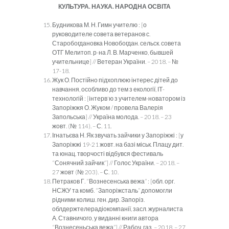
КУЛЬТУРА. НАУКА. НАРОДНА ОСВІТА
Будникова М. Н. Гимн учителю : [о
руководителе совета ветеранов с.
Старобогдановка Новобогдан. сельск. совета
ОТГ Мелитоп. р-на Л. В. Марченко, бывшей
учительнице] // Ветеран України. – 2018. – №
17-18.
Жук О. Постійно підхоплюю інтерес дітей до
навчання, особливо до тем з екології, ІТ-
технологій : [інтерв'ю з учителем-новатором із
Запоріжжя О. Жуком / провела Валерія
Запольська] // Україна молода. – 2018. – 23
жовт. (№ 114). – С. 11.
Ігнатьєва Н. Як звучать зайчики у Запоріжжі : [у
Запоріжжі 19-21 жовт. на базі міськ. Плацу дит.
та юнац. творчості відбувся фестиваль
“Сонячний зайчик”] // Голос України. – 2018. –
27 жовт (№ 203). – С. 10.
Петраков Г. “Вознесенська вежа” : [обл. орг.
НСЖУ та комб. “Запоріжсталь” допомогли
рідними колиш. ген. дир. Запоріз.
облдержтелерадіокомпанії, засл. журналиста
А. Ставничого, у виданні книги автора
“Вознесеньська вежа”] // Рабоч. газ. – 2018. – 27