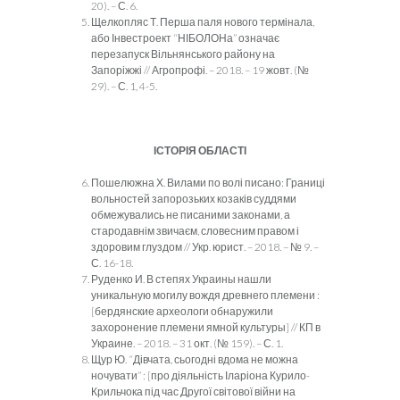
20). – С. 6.
Щелкопляс Т. Перша паля нового термінала,
або Інвестроект “НІБОЛОНа” означає
перезапуск Вільнянського району на
Запоріжжі // Агропрофі. – 2018. – 19 жовт. (№
29). – С. 1, 4-5.
ІСТОРІЯ ОБЛАСТІ
Пошелюжна Х. Вилами по волі писано: Границі
вольностей запорозьких козаків суддями
обмежувались не писаними законами, а
стародавнім звичаєм, словесним правом і
здоровим глуздом // Укр. юрист. – 2018. – № 9. –
С. 16-18.
Руденко И. В степях Украины нашли
уникальную могилу вождя древнего племени :
[бердянские археологи обнаружили
захоронение племени ямной культуры] // КП в
Украине. – 2018. – 31 окт. (№ 159). – С. 1.
Щур Ю. “Дівчата, сьогодні вдома не можна
ночувати” : [про діяльність Іларіона Курило-
Крильчока під час Другої світової війни на