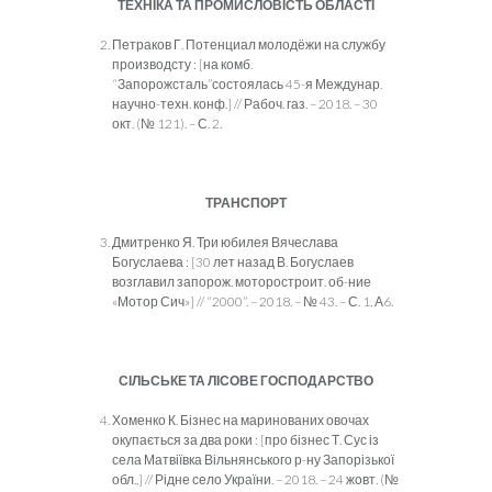
ТЕХНІКА ТА ПРОМИСЛОВІСТЬ ОБЛАСТІ
Петраков Г. Потенциал молодёжи на службу
производсту : [на комб.
“Запорожсталь”состоялась 45-я Междунар.
научно-техн. конф.] // Рабоч. газ. – 2018. – 30
окт. (№ 121). – С. 2.
ТРАНСПОРТ
Дмитренко Я. Три юбилея Вячеслава
Богуслаева : [30 лет назад В. Богуслаев
возглавил запорож. моторостроит. об-ние
«Мотор Сич»] // “2000”. – 2018. – № 43. – С. 1, А6.
СІЛЬСЬКЕ ТА ЛІСОВЕ ГОСПОДАРСТВО
Хоменко К. Бізнес на маринованих овочах
окупається за два роки : [про бізнес Т. Сус із
села Матвіївка Вільнянського р-ну Запорізької
обл.,] // Рідне село України. – 2018. – 24 жовт. (№