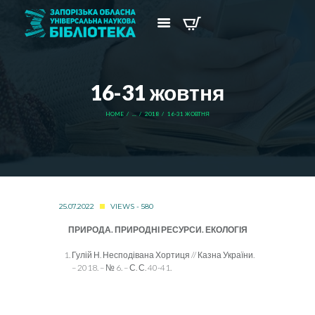
16-31 жовтня
HOME
...
2018
16-31 ЖОВТНЯ
25.07.2022
VIEWS - 580
ПРИРОДА. ПРИРОДНІ РЕСУРСИ. ЕКОЛОГІЯ
Гулій Н. Несподівана Хортиця // Казна України.
– 2018. – № 6. – С. С. 40-41.