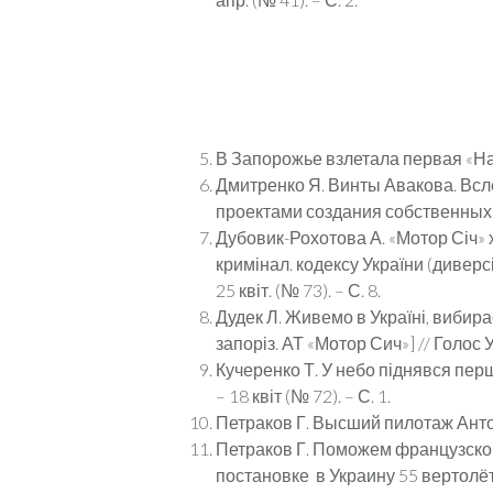
В Запорожье взлетала первая «Нади
Дмитренко Я. Винты Авакова. Всле
проектами создания собственных в
Дубовик-Рохотова А. «Мотор Січ» хо
кримінал. кодексу України (диверс
25 квіт. (№ 73). – С. 8.
Дудек Л. Живемо в Україні, вибир
запоріз. АТ «Мотор Сич»] // Голос Ук
Кучеренко Т. У небо піднявся перш
– 18 квіт (№ 72). – С. 1.
Петраков Г. Высший пилотаж Антона
Петраков Г. Поможем французском
постановке в Украину 55 вертолёт