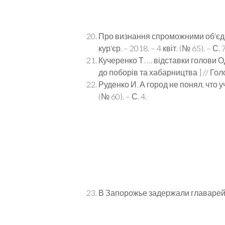
Про визнання спроможними об'єдна
кур'єр. – 2018. – 4 квіт. (№ 65). – С.
Кучеренко Т. … відставки голови О
до поборів та хабарництва ] // Голос
Руденко И. А город не понял, что у
(№ 60). – С. 4.
В Запорожье задержали главарей пр