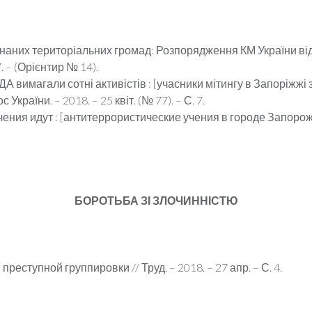
них територіальних громад: Розпорядження КМ України від 14
 7. – (Орієнтир № 14).
ДА вимагали сотні активістів : [учасники мітингу в Запоріжжі
 України. – 2018. – 25 квіт. (№ 77). – С. 7.
чения идут : [антитеррористические учения в городе Запорожье
БОРОТЬБА ЗІ ЗЛОЧИННІСТЮ
еступной группировки // Труд. – 2018. – 27 апр. – С. 4.