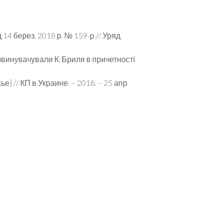
 берез. 2018 р. № 159-р // Уряд.
 звинувачували К. Бриля в причетності
] // КП в Украине. – 2018. – 25 апр.