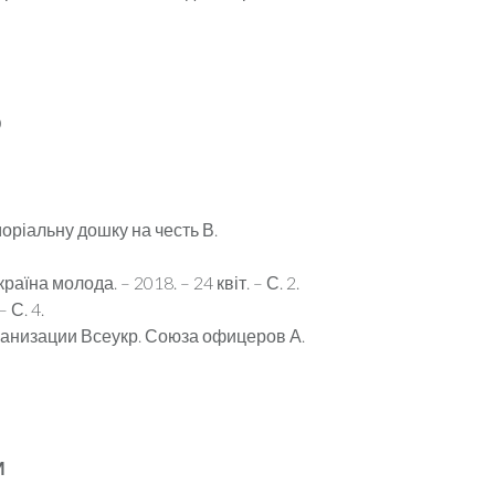
Ю
оріальну дошку на честь В.
аїна молода. – 2018. – 24 квіт. – С. 2.
 С. 4.
рганизации Всеукр. Союза офицеров А.
И