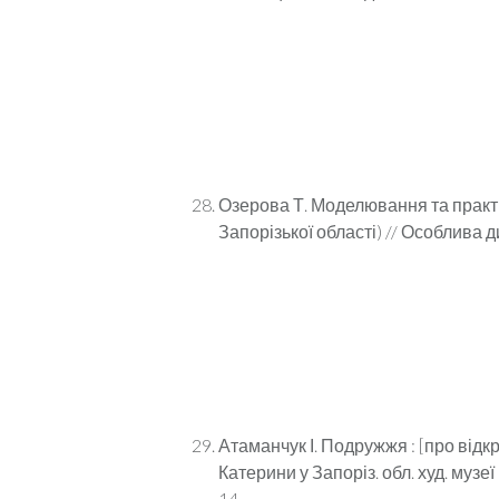
Озерова Т. Моделювання та практи
Запорізької області) // Особлива ди
Атаманчук І. Подружжя : [про від
Катерини у Запоріз. обл. худ. музеї
14.