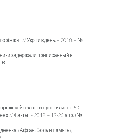
оріжжя ] // Укр тиждень. – 2018. – №
ичники задержали приписанный в
 В.
порожской области простились с 50-
 // Факты. – 2018. – 19-25 апр. (№
вдеенка «Афган. Боль и память»,
.