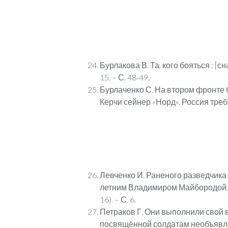
Бурлакова В. Та, кого бояться : [с
15. – С. 48-49.
Бурлаченко С. На втором фронте 
Керчи сейнер «Норд». Россия требу
Левченко И. Раненого разведчика 
летним Владимиром Майбородой, п
16). – С. 6.
Петраков Г. Они выполнили свой во
посвящённой солдатам необъявл. афг