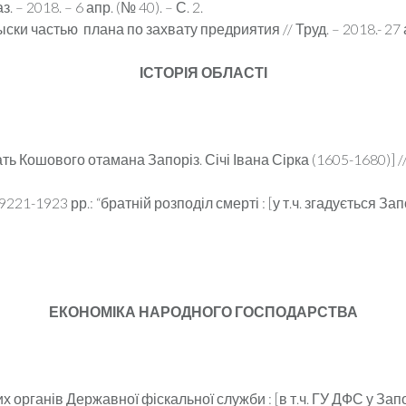
– 2018. – 6 апр. (№ 40). – С. 2.
ки частью плана по захвату предриятия // Труд. – 2018.- 27 ап
ІСТОРІЯ ОБЛАСТІ
ать Кошового отамана Запоріз. Січі Івана Сірка (1605-1680)] //
1-1923 рр.: “братній розподіл смерті : [у т.ч. згадується Запо
ЕКОНОМІКА НАРОДНОГО ГОСПОДАРСТВА
рганів Державної фіскальної служби : [в т.ч. ГУ ДФС у Запорі