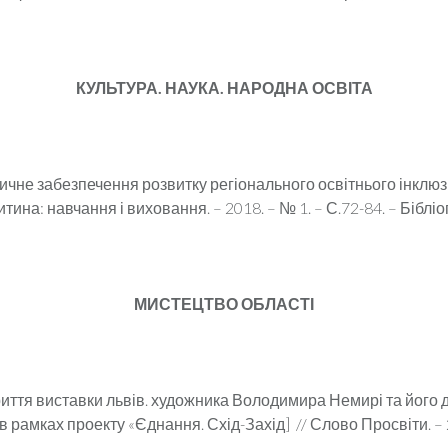
КУЛЬТУРА. НАУКА. НАРОДНА ОСВІТА
чне забезпечення розвитку регіонального освітнього інклюз
тина: навчання і виховання. – 2018. – № 1. – С.72-84. – Бібліог
МИСТЕЦТВО ОБЛАСТІ
криття виставки львів. художника Володимира Немирі та його
 в рамках проекту «Єднання. Схід-Захід] // Слово Просвіти. – 201