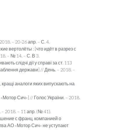
8. – 20-26 апр. – С. 4.
е вертолёты : [что идёт в разрез с
 – № 14. – С. В 3.
ають слідчі дії у справі за ст. 113
аблення держави] // День. – 2018. –
, кращі аналоги яких випускають на
Мотор Сич»] // Голос України. – 2018.
 2018. – 11 апр. (№ 41).
ашение с франц. компанией о
ства АО «Мотор Сич» не уступают