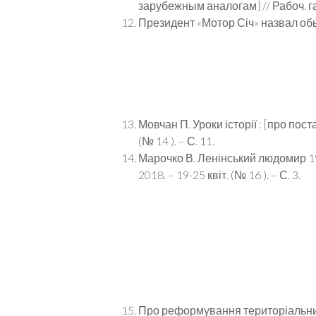
зарубежным аналогам] // Рабоч. газ. 
Президент «Мотор Січ» назвал обыс
Мовчан П. Уроки історії : [про пост
(№ 14 ). – С. 11.
Марочко В. Ленінський людомир 1922
2018. – 19-25 квіт. (№ 16 ). – С. 3.
Про реформування територіальних о