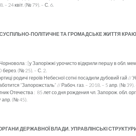
 – 24 квіт. (№ 79). – С. 6.
СУСПІЛЬНО-ПОЛІТИЧНЕ ТА ГРОМАДСЬКЕ ЖИТТЯ КРА
Чорновола : [у Запоріжжі урочисто відкрили першу в обл. мем
0 берез. (№ 25). – С. 2.
ортиці родичі героїв Небесної сотні посадили дубовий гай // Укр
отится “Запорожсталь” // Рабоч. газ. – 2018. – 5 апр. (№ 39). –
ик Отечества : 85 лет со дня рождения чл. Запорож. обл. о
9 апр. (№ 45).
ОРГАНИ ДЕРЖАВНОЇ ВЛАДИ. УПРАВЛІНСЬКІ СТРУКТУР