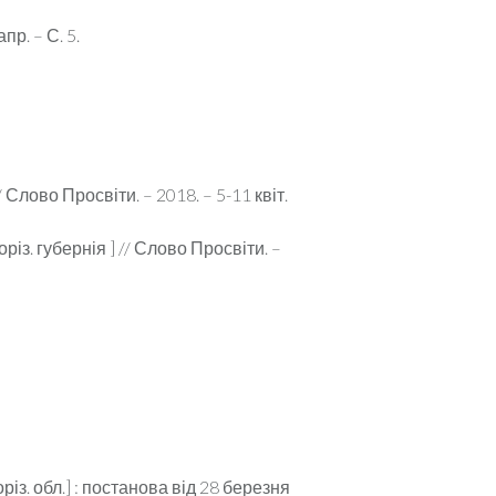
р. – С. 5.
 Слово Просвіти. – 2018. – 5-11 квіт.
різ. губернія ] // Слово Просвіти. –
з. обл.] : постанова від 28 березня