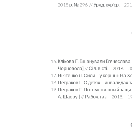
2018 р. № 296 // Уряд. кур'єр. – 2018.
Клікова Г. Вшанували В'ячеслава 
Чорновола] // Сіл. вісті. – 2018. – 3
Нікітенко Л. Сили – у корінні: На Х
Петраков Г. О детях – инвалидах заб
Петраков Г. Потомственный защитн
А. Шаеву ] // Рабоч. газ. – 2018. – 1