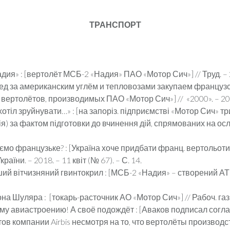
ТРАНСПОРТ
я» : [вертолёт МСБ-2 «Надия» ПАО «Мотор Сич»] // Труд. – 201
д за американским углём и тепловозами закупаем французски
ертолётов, производимых ПАО «Мотор Сич»] // «2000». – 2018.
тіл зруйнувати…» : [на запоріз. підприємстві «Мотор Сич» трив
ія) за фактом підготовки до вчинення дій, спрямованих на осл
аємо французьке? : [Україна хоче придбати франц. вертольоти
раїни. – 2018. – 11 квіт (№ 67). – С. 14.
ий вітчизняний гвинтокрил : [МСБ-2 «Надия» – створений АТ «
 Шуляра : [токарь-расточник АО «Мотор Сич»] // Рабоч. газ. –
у авиастроению! А своё подождёт : [Аваков подписал согл
ов компании Airbis несмотря на то, что вертолёты производ