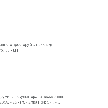
ивного простору (на прикладі
р.: 15 назв.
 дружини – скульптора та письменниці
8. – 26 квіт. – 2 трав. (№ 17 ). – С.