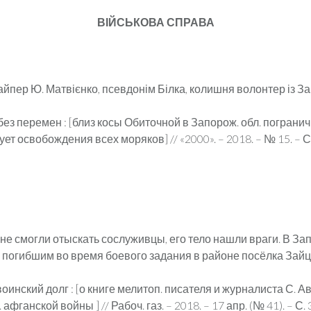
ВІЙСЬКОВА СПРАВА
найпер Ю. Матвієнко, псевдонім Білка, колишня волонтер із Зап
без перемен : [близ косы Обиточной в Запорож. обл. погран
ет освобождения всех моряков] // «2000». – 2018. – № 15. – С.
не смогли отыскать сослуживцы, его тело нашли враги. В За
огибшим во время боевого задания в районе посёлка Зайцево
инский долг : [о книге мелитоп. писателя и журналиста С. А
анской войны ] // Рабоч. газ. – 2018. – 17 апр. (№ 41). – С. 3