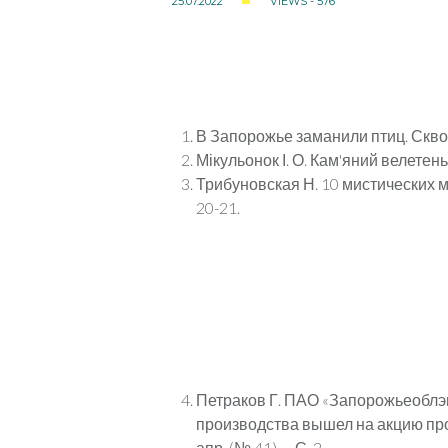
25.07.2022
VIEWS - 576
В Запорожье заманили птиц. Скворе
Мікульонок І. О. Кам'яний велетень 
Трибуновская Н. 10 мистических мес
20-21.
Петраков Г. ПАО «Запорожьеоблэн
производства вышел на акцию прот
апр. (№ 41). – С. 2.