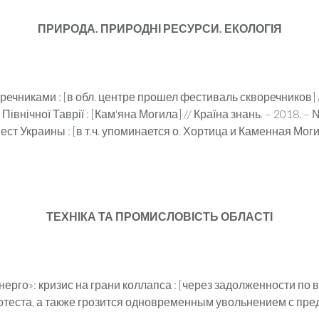
ПРИРОДА. ПРИРОДНІ РЕСУРСИ. ЕКОЛОГІЯ
чниками : [в обл. центре прошел фестиваль скворечников] // «
Північної Таврії : [Кам'яна Могила] // Країна знань. – 2018. – №
т Украины : [в т.ч. упоминается о. Хортица и Каменная Могила
ТЕХНІКА ТА ПРОМИСЛОВІСТЬ ОБЛАСТІ
ерго»: кризис на грани коллапса : [через задолженности по
еста, а также грозится одновременным увольнением с предпри