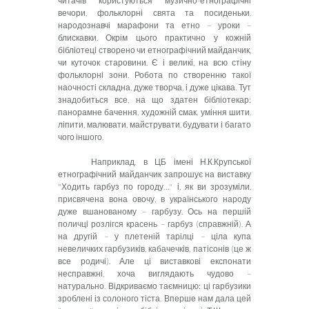
читачів користуються музично-етнографічні
вечори, фольклорні свята та посиденьки,
народознавчі марафони та етно – уроки –
блискавки. Окрім цього практично у кожній
бібліотеці створено чи етнографічний майданчик,
чи куточок старовини. Є і великі, на всю стіну
фольклорні зони. Робота по створенню такої
наочності складна, дуже творча, і дуже цікава. Тут
знадобиться все, на що здатен бібліотекар:
панорамне бачення, художній смак, уміння шити,
ліпити, малювати, майструвати, будувати і багато
чого іншого.
Наприклад, в ЦБ імені Н.К.Крупської
етнографічний майданчик запрошує на виставку
"Ходить гарбуз по городу…" і, як ви зрозуміли,
присвячена вона овочу, в українського народу
дуже вшанованому – гарбузу. Ось на першій
поличці розлігся красень – гарбуз (справжній). А
на другій – у плетеній тарілці – ціла купа
невеличких гарбузиків, кабачечків, патісонів (це ж
все родичі). Але ці виставкові експонати
несправжні, хоча виглядають чудово –
натурально. Відкриваємо таємницю: ці гарбузики
зроблені із солоного тіста. Вперше нам дала цей