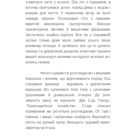
з'явилася хата у розрізі. Ось піч з горщиком, в
куточку притулився рогач, поряд діжка з водою і
ковшик для пиття. У червоному кутку, як було
завжди, образи. Посередині стіл з лавками,
вкритий мережаною скатертиною. Віконце
причепурене квітами й вишитими фіранками.
Застелена, охайна підлога. Все, як у справжній
хатині, тільки дуже мале, займає усього лише
книжкову полицю. А зроблено все це із цупкого
паперу та дерев'яних дощечок, клаптики тканини
вишиті власноруч, килимки на підлозі зв'язані, як і
колись, гачком.
Читач з цікавістю розглядає віз з мішками
борошна і коників, що відпочивають поряд. Ось
справжня криниця – журавель з дерев'яним
відерцем. Віз зупинився біля тину з соняхами,
рушниками й домашньою птицею. До речі,
зверніть увагу на журнали "Дім. Сад. Город.",
"Приусадебное хозяйство". Старі, списані
примірники ми ретельно розглядаємо. От там і
півника, і вівцю, і кабанчика знайдете. Вирізайте,
ліпіть на цупкий папір. Виходить чудовий макет
звірятка чи птаха.