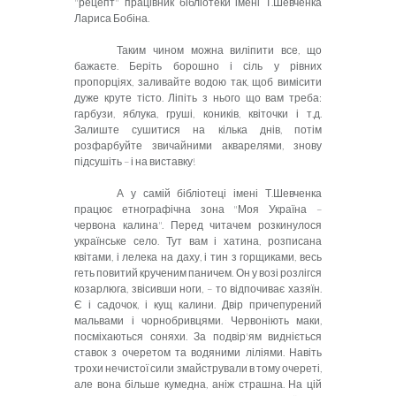
"рецепт" працівник бібліотеки імені Т.Шевченка
Лариса Бобіна.
Таким чином можна виліпити все, що
бажаєте. Беріть борошно і сіль у рівних
пропорціях, заливайте водою так, щоб вимісити
дуже круте тісто. Ліпіть з нього що вам треба:
гарбузи, яблука, груші, коників, квіточки і т.д.
Залиште сушитися на кілька днів, потім
розфарбуйте звичайними акварелями, знову
підсушіть – і на виставку!
А у самій бібліотеці імені Т.Шевченка
працює етнографічна зона "Моя Україна –
червона калина". Перед читачем розкинулося
українське село. Тут вам і хатина, розписана
квітами, і лелека на даху, і тин з горщиками, весь
геть повитий крученим паничем. Он у возі розлігся
козарлюга, звісивши ноги, – то відпочиває хазяїн.
Є і садочок, і кущ калини. Двір причепурений
мальвами і чорнобривцями. Червоніють маки,
посміхаються соняхи. За подвір'ям видніється
ставок з очеретом та водяними ліліями. Навіть
трохи нечистої сили змайстрували в тому очереті,
але вона більше кумедна, аніж страшна. На цій