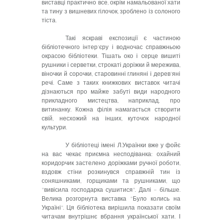
виставці практично все, окрім намальованої хати
та тину з вишневих гілочок, зроблено із солоного
тіста.
Такі яскраві експозиції є частиною
бібліотечного інтер'єру і водночас справжньою
окрасою бібліотеки. Тішать око і серце вишиті
рушники і серветки, строкаті доріжки й мережива,
віночки й сорочки, старовинні глиняні і дерев'яні
речі. Саме з таких книжкових виставок читачі
дізнаються про майже забуті види народного
прикладного мистецтва, наприклад, про
витинанку. Кожна філія намагається створити
свій, несхожий на інших, куточок народної
культури.
У бібліотеці імені Л.Українки вже у фойє
на вас чекає приємна несподіванка: охайний
коридорчик застелено доріжками ручної роботи,
вздовж стіни розкинувся справжній тин із
соняшниками, горщиками та рушниками, що
"вивісила господарка сушитися". Далі – більше.
Велика розгорнута виставка "Було колись на
Україні". Ця бібліотека вирішила показати своїм
читачам внутрішнє вбрання української хати. І