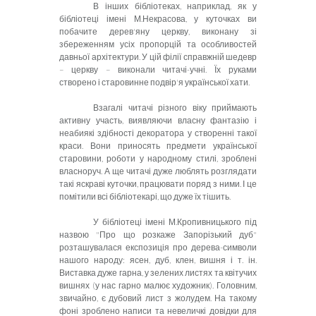
В інших бібліотеках, наприклад, як у
бібліотеці імені М.Некрасова, у куточках ви
побачите дерев'яну церкву, виконану зі
збереженням усіх пропорцій та особливостей
давньої архітектури. У цій філії справжній шедевр
– церкву – виконали читачі-учні. Їх руками
створено і старовинне подвір'я української хати.
Взагалі читачі різного віку приймають
активну участь, виявляючи власну фантазію і
неабиякі здібності декоратора у створенні такої
краси. Вони приносять предмети української
старовини, роботи у народному стилі, зроблені
власноруч. А ще читачі дуже люблять розглядати
такі яскраві куточки, працювати поряд з ними. І це
помітили всі бібліотекарі, що дуже їх тішить.
У бібліотеці імені М.Кропивницького під
назвою "Про що розкаже Запорізький дуб"
розташувалася експозиція про дерева-символи
нашого народу: ясен, дуб, клен, вишня і т. ін.
Виставка дуже гарна, у зелених листях та квітучих
вишнях (у нас гарно малює художник). Головним,
звичайно, є дубовий лист з жолудем. На такому
фоні зроблено написи та невеличкі довідки для