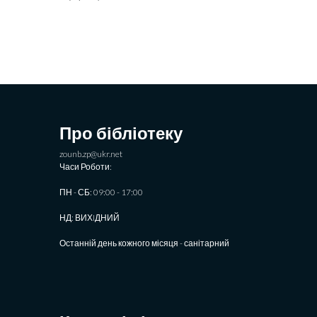
Про бібліотеку
zounb.zp@ukr.net
Часи Роботи:
ПН - СБ: 09:00 - 17:00
НД: ВИХIДНИЙ
Останній день кожного місяця - санітарний