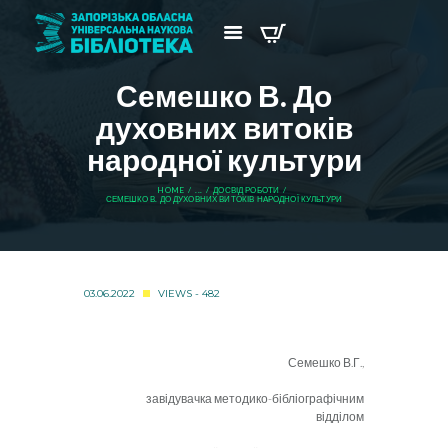
Семешко В. До
духовних витоків
народної культури
HOME
...
ДОСВІД РОБОТИ
СЕМЕШКО В. ДО ДУХОВНИХ ВИТОКІВ НАРОДНОЇ КУЛЬТУРИ
03.06.2022
VIEWS - 482
Семешко В.Г.,
завідувачка методико-бібліографічним
відділом