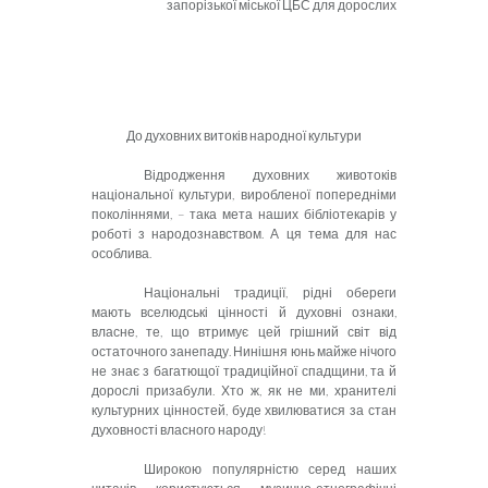
запорізької міської ЦБС для дорослих
До духовних витоків народної культури
Відродження духовних животоків
національної культури, виробленої попередніми
поколіннями, – така мета наших бібліотекарів у
роботі з народознавством. А ця тема для нас
особлива.
Національні традиції, рідні обереги
мають вселюдські цінності й духовні ознаки,
власне, те, що втримує цей грішний світ від
остаточного занепаду. Нинішня юнь майже нічого
не знає з багатющої традиційної спадщини, та й
дорослі призабули. Хто ж, як не ми, хранителі
культурних цінностей, буде хвилюватися за стан
духовності власного народу!
Широкою популярністю серед наших