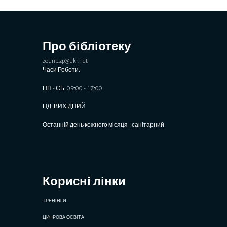
Про бібліотеку
zounb.zp@ukr.net
Часи Роботи:
ПН - СБ: 09:00 - 17:00
НД: ВИХIДНИЙ
Останній день кожного місяця - санітарний
Корисні лінки
ТРЕНІНГИ
ЦИФРОВА ОСВІТА