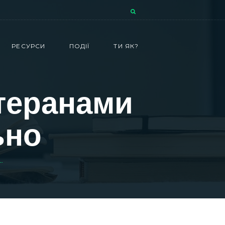
РЕСУРСИ
ПОДІЇ
ТИ ЯК?
етеранами
ьно
.