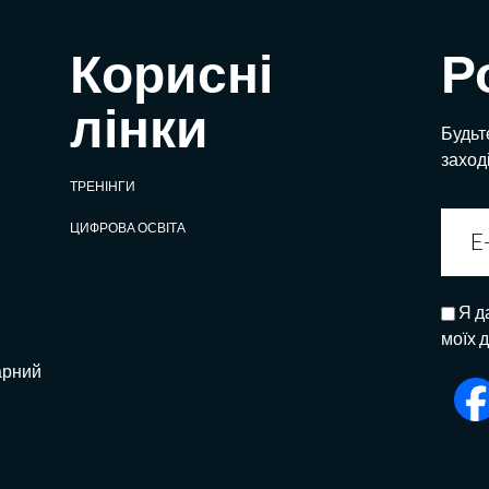
Корисні
Р
лінки
Будьте
заход
ТРЕНІНГИ
ЦИФРОВА ОСВІТА
Я д
моїх 
арний