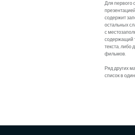
Для первого 
презентацией
содержит зап
остальных сл
с местозапол
содержащий т
текста, либо
фильмов.
Ряд других м
список в один