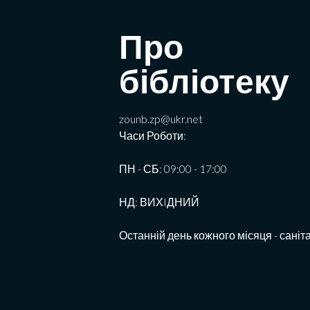
Про
бібліотеку
zounb.zp@ukr.net
Часи Роботи:
ПН - СБ: 09:00 - 17:00
НД: ВИХIДНИЙ
Останній день кожного місяця - саніт