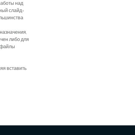
работы над
ный слайд»
ольшинства
 назначения,
ачен либо для
и файлы
ляя вставить