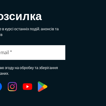
озсилка
 в курсі останніх подій, анонсів та
ів
аю згоду на обробку та зберігання
даних.