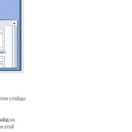
угие слайды
лайд
на
ия этой