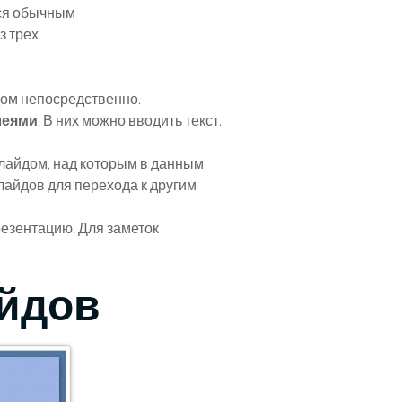
тся обычным
з трех
дом непосредственно.
леями
. В них можно вводить текст.
лайдом, над которым в данным
слайдов для перехода к другим
резентацию. Для заметок
йдов