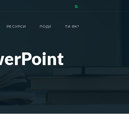
РЕСУРСИ
ПОДІЇ
ТИ ЯК?
erPoint