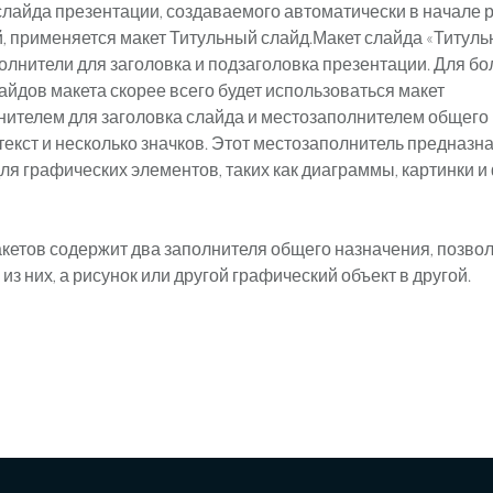
слайда презентации, создаваемого автоматически в начале 
, применяется макет Титульный слайд.Макет слайда «Титуль
олнители для заголовка и подзаголовка презентации. Для б
айдов макета скорее всего будет использоваться макет
нителем для заголовка слайда и местозаполнителем общего
екст и несколько значков. Этот местозаполнитель предназн
 для графических элементов, таких как диаграммы, картинки 
акетов содержит два заполнителя общего назначения, позво
 из них, а рисунок или другой графический объект в другой.