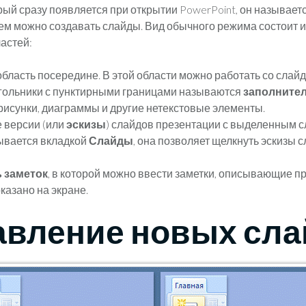
орый сразу появляется при открытии PowerPoint, он называе
ем можно создавать слайды. Вид обычного режима состоит и
астей:
бласть посередине. В этой области можно работать со слай
ольники с пунктирными границами называются
заполните
рисунки, диаграммы и другие нетекстовые элементы.
 версии (или
эскизы
) слайдов презентации с выделенным с
зывается вкладкой
Слайды
, она позволяет щелкнуть эскизы 
 заметок
, в которой можно ввести заметки, описывающие п
казано на экране.
авление новых сла