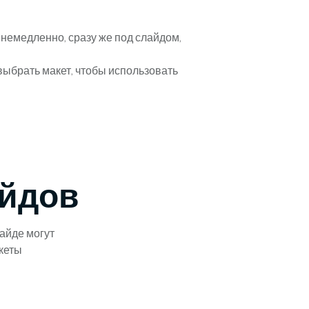
немедленно, сразу же под слайдом,
выбрать макет, чтобы использовать
айдов
айде могут
акеты