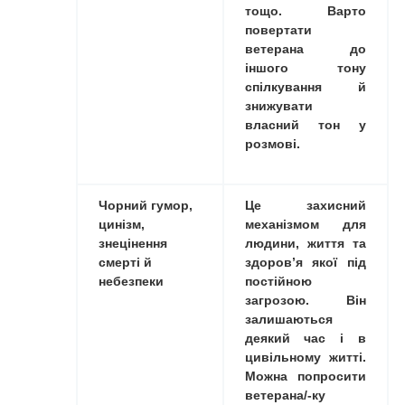
тощо. Варто
повертати
ветерана до
іншого тону
спілкування й
знижувати
власний тон у
розмові.
Чорний гумор
,
Це захисний
цинізм,
механізмом для
знецінення
людини, життя та
смерті й
здоров’я якої під
небезпеки
постійною
загрозою. Він
залишаються
деякий час і в
цивільному житті.
Можна попросити
ветерана/-ку