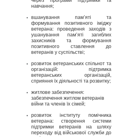
через програми підтримки та
навчання;
вшанування пам’яті та
формування позитивного іміджу
ветерана: п
роведення заходів з
ушанування пам’яті загиблих
захисників та формування
позитивного ставлення до
ветеранів у суспільстві;
розвиток ветеранських спільнот та
організацій: п
ідтримка
ветеранських організацій,
сприяння їх діяльності та розвитку;
житлове забезпечення:
з
абезпечення житлом ветеранів
війни та членів їх сімей;
розвиток інституту помічника
ветерана: с
творення системи
підтримки ветеранів на шляху
переходу від військової служби до