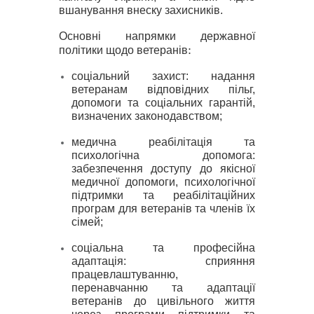
вшанування внеску захисників.
Основні напрямки державної
:
політики щодо ветеранів
соціальний захист: н
адання
ветеранам відповідних пільг,
допомоги та соціальних гарантій,
визначених законодавством;
медична реабілітація та
психологічна допомога:
з
абезпечення доступу до якісної
медичної допомоги, психологічної
підтримки та реабілітаційних
програм для ветеранів та членів їх
сімей;
соціальна та професійна
адаптація: с
прияння
працевлаштуванню,
перенавчанню та адаптації
ветеранів до цивільного життя