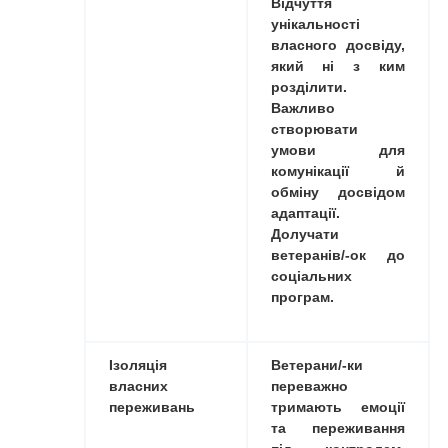
Відчуття
унікальності
власного досвіду,
який ні з ким
розділити.
Важливо
створювати
умови для
комунікації й
обміну досвідом
адаптації.
Долучати
ветеранів/-ок до
соціальних
програм.
Ізоляція
Ветерани/-ки
власних
переважно
переживань
тримають емоції
та переживання