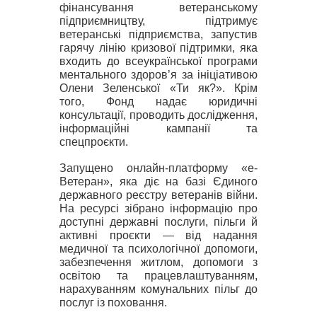
фінансування ветеранському
підприємництву, підтримує
ветеранські підприємства, запустив
гарячу лінію кризової підтримки, яка
входить до всеукраїнської програми
ментального здоров’я за ініціативою
Олени Зеленської «Ти як?». Крім
того, Фонд надає юридичні
консультації, проводить
д
ослідження
,
інформаційні кампанії та
спецпроєкти.
Запущено онлайн-платформу «е-
Ветеран», яка діє на базі Єдиного
державного реєстру ветеранів війни.
На ресурсі зібрано інформацію про
доступні державні послуги, пільги й
активні проєкти — від надання
медичної та психологічної допомоги,
забезпечення житлом, допомоги з
освітою та працевлаштуванням,
нарахуванням комунальних пільг до
послуг із поховання.