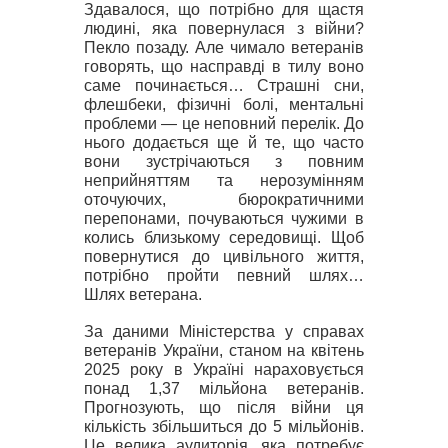
Здавалося, що потрібно для щастя
людині, яка повернулася з
війни
?
Пекло позаду. Але чимало ветеранів
говорять
, що насправді в тилу воно
саме починається… Страшні сни,
флешбеки, фізичні болі, ментальні
проблеми — це неповний перелік. До
нього додається ще й те, що часто
вони зустрічаються з повним
неприйняттям та нерозумінням
оточуючих, бюрократичними
перепонами
,
почуваються чужими в
колись близькому середовищі. Щоб
повернутися до цивільного життя,
потрібно пройти певний шлях…
Шлях ветерана.
За даними Міністерства у справах
ветеранів України, станом
на квітень
2025 року в Україні нараховується
понад 1,37 мільйона ветеранів.
Прогнозують, що після війни ця
кількість збільшиться до 5 мільйонів.
Це велика ауд
иторія, яка потребує