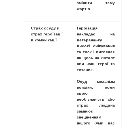
змінити тему
жартів.
Страх осуду й
Героїзація
страх героїзації
накладає на
в комунікації
ветерана/-ку
високі очікування
та тиск і виглядає
як щось на кшталт
«ви наші герої та
титани».
Осуд — механізм
психіки, коли
свою
необізнаність або
страх людина
замінює
знеціненням
іншого («ми вас