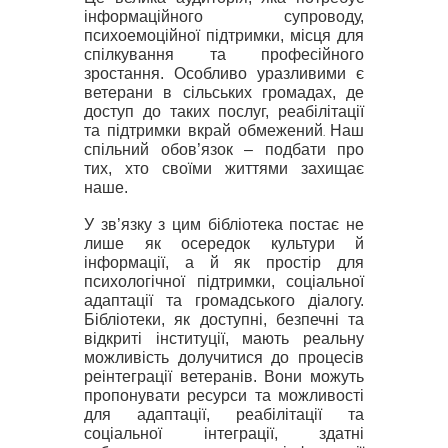
інформаційного супроводу,
психоемоційної підтримки, місця для
спілкування та професійного
зростання.
Особливо уразливими є
ветерани в сільських громадах, де
доступ до таких послуг, реабілітації
та підтримки вкрай обмежений
Наш
.
спільний обов’язок – подбати про
тих, хто своїми життями захищає
наше.
У зв’язку з цим бiблiотека постає не
лише як осередок культури й
iнформацiї, а й як простiр для
психологічної пiдтримки, соціальної
адаптацiї та громадського дiалогу.
Бiблiотеки, як доступнi, безпечнi та
вiдкритi iнституцiї, мають реальну
можливiсть долучитися до процесів
реінтеграції ветеранів. Вони можуть
пропонувати ресурси та можливості
для адаптації, реабілітації та
соціальної інтеграції, здатні