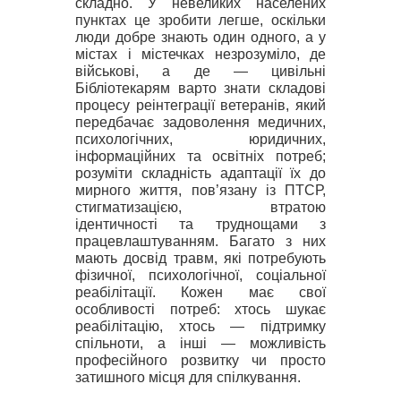
складно. У невеликих населених
пунктах це зробити легше, оскільки
люди добре знають один одного, а у
містах і містечках незрозуміло, де
військові, а де — цивільні
Бібліотекарям варто знати складові
процесу реінтеграції ветеранів, який
передбачає задоволення
медичних,
психологічних, юридичних,
інформаційних та освітніх потреб;
розумiти складнiсть адаптацiї їх до
мирного життя, пов’язану iз ПТСР,
стигматизацiєю, втратою
iдентичностi та труднощами з
працевлаштуванням. Багато з них
мають досвiд травм, якi потребують
фiзичної, психологiчної, соціальної
реабiлiтацiї. Кожен має свої
особливості потреб: хтось шукає
реабілітацію, хтось — підтримку
спільноти, а інші — можливість
професійного розвитку чи просто
затишного місця для спілкування.