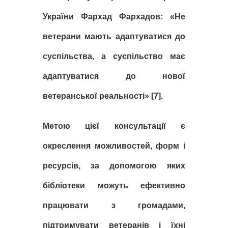
України Фархад Фархадов:
«Не
ветерани мають адаптуватися до
суспільства, а суспільство має
адаптуватися до нової
ветеранської реальності
» [7].
Метою цiєї консультацiї є
окреслення можливостей, форм i
ресурсiв, за допомогою яких
бiблiотеки можуть ефективно
працювати з громадами,
пiдтримувати ветеранів і їхнi