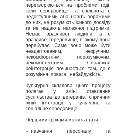
перетворюються на проблеми тоді,
коли середовище та спільнота є
недоступними або навіть ворожими
до них, не розуміють їхнього досвіду
та не надають належної підтримки.
Немає вразливої людини, а є
вразливе середовище, в якому вона
перебуває. Саме воно може бути
неадаптованим, незручним,
некомфортним, нерозуміючим,
некомпетентним. Справжня
реінтеграція починається там, де є
розуміння, повага і небайдужість.
Культурна складова цього процесу
полягає у з
міні ставлення
суспільства до ветеранів, сприяння
їхній інтеграції у культурне та
соціальне середовище.
Першими кроками можуть стати:
навчання персоналу та