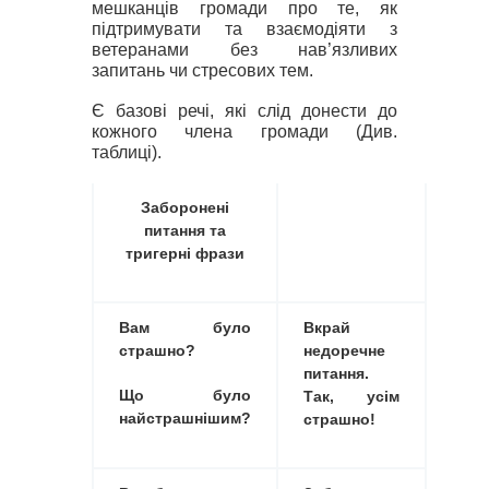
мешканців громади про те, як
підтримувати та взаємодіяти з
ветеранами без нав’язливих
запитань чи стресових тем.
Є базові речі, які слід донести до
кожного члена громади (Див.
таблиці).
За
боронені
питання та
тригерні фрази
Вам було
Вкрай
страшно?
недоречне
питання.
Що було
Так, усім
найстрашнішим?
страшно!