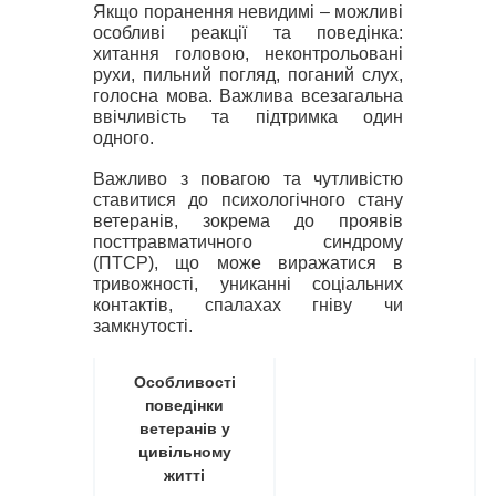
Якщо поранення невидимі – можливі
особливі реакції та поведінка:
хитання головою, неконтрольовані
рухи, пильний погляд, поганий слух,
голосна мова. В
ажлива всезагальна
ввічливість та підтримка один
одного.
Важливо з повагою та чутливістю
ставитися до психологічного стану
ветеранів, зокрема до проявів
посттравматичного синдрому
(ПТСР), що може виражатися в
тривожності, униканні соціальних
контактів, спалахах гніву чи
замкнутості.
Особливості
поведінки
ветеранів у
цивільному
житті