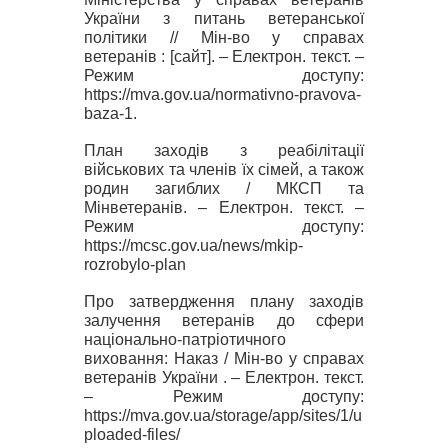
України з питань ветеранської
політики // Мін-во у справах
ветеранів :
[
сайт
]
. – Електрон. текст. –
Режим доступу:
https://mva.gov.ua/normativno-pravova-
baza-1.
План заходів з реабілітації
військових та членів їх сімей, а також
родин загиблих / МКСП та
Мінветеранів. – Електрон. текст. –
Режим доступу:
https://mcsc.gov.ua/news/mkip-
rozrobylo-plan
Про затвердження плану заходів
залучення ветеранів до сфери
національно-патріотичного
виховання: Наказ / Мін-во у справах
ветеранів України . – Електрон. текст.
– Режим доступу:
https://mva.gov.ua/storage/app/sites/1/u
ploaded-files/