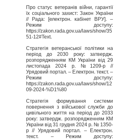
Про статус ветеранів війни, гарантії
їх соціального захист: Закон України
// Рад
а
: [електрон. кабінет ВРУ]
.
–
Режим доступу:
https://zakon.rada.gov.ua/laws/show/35
51-12#Text.
Стратегі
я
ветеранської політики на
період до 2030 року: затвердж.
розпорядженням КМ України
від 29
листопада 2024 р. №1209-р
//
Урядовий портал. – Електрон. текст. –
Режим доступу:
https://zakon.rada.gov.ua/laws/show/12
09-2024-%D1%80
Стратегі
я
формування системи
повернення з військової служби до
цивільного життя на період до 2033
року: затвердж. розпорядженням КМ
України
від 31 грудня 2024 р. № 1350-
р
// Урядовий портал. – Електрон.
текст. – Режим доступу: