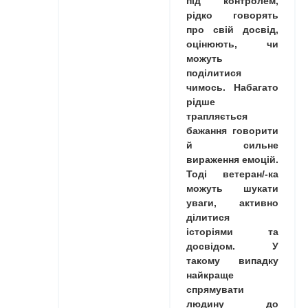
під контролем,
рідко говорять
про свій досвід,
оцінюють, чи
можуть
поділитися
чимось. Набагато
рідше
трапляється
бажання говорити
й сильне
вираження емоцій.
Тоді ветеран/-ка
можуть шукати
уваги, активно
ділитися
історіями та
досвідом. У
такому випадку
найкраще
спрямувати
людину до