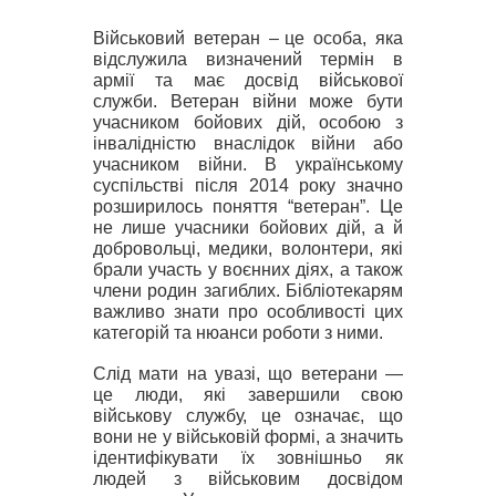
Військовий ветеран
–
це особа, яка
відслужила визначений термін в
армії та має досвід військової
служби. Ветеран війни може бути
учасником бойових дій, особою з
інвалідністю внаслідок війни або
учасником війни.
В українському
суспiльствi після 2014 року значно
розширилось поняття “ветеран”. Це
не лише учасники бойових дiй, а й
добровольцi, медики, волонтери, якi
брали участь
у воєнних дiях, а також
члени родин загиблих. Бібліотекарям
важливо знати про особливості цих
категорій та нюанси роботи з ними.
Слід мати на увазі, що ветерани —
це люди, які завершили свою
військову службу, це означає, що
вони не у військовій формі, а значить
ідентифікувати їх зовнішньо як
людей з військовим досвідом