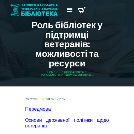
Роль бібліотек у
підтримці
ветеранів:
можливості та
ресурси
HOME
...
ФАХОВА ОСВІТА
РОЛЬ БІБЛІОТЕК У ПІДТРИМЦІ ВЕТЕРАНІВ...
17.07.2025
VIEWS - 276
Передмова
Основи державної політики щодо
ветеранів