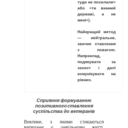
туди не посилали»
або «ти винний
державі, а не
мені»).
Найкращий метод
— нейтральне,
звичне ставлення
з повагою.
Наприклад,
подякувати за
захист і далі
комунікувати на
рівних.
Сприяння формуванню
позитивного
ставлення
суспільства до ветеранів
В
иклики, з якими стикаються
ветерани у цивільному житті,