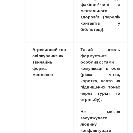
фахівця/-чині з
ментального
здоров’я (перелік
контактів у
бібліотеці).
Агресивний тон
Такий стиль
спілкування
як
формується
звичайна
особливостями
форма
комунікації в бою
мовлення
(різка, чітка,
коротка, часто на
підвищених тонах
через гуркіт та
стрільбу).
Не можна
засуджувати
людину,
конфліктувати