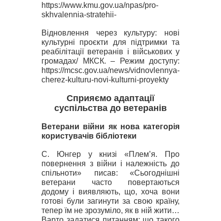
https://www.kmu.gov.ua/npas/pro-
skhvalennia-stratehii-
Відновлення через культуру: нові
культурні проєкти для підтримки та
реабілітації ветеранів і військових у
громадах
/ МКСК. –
Режим доступу:
https://mcsc.gov.ua/news/vidnovlennya-
cherez-kulturu-novi-kulturni-proyekty
Сприяємо адаптації
суспільства до ветеранів
Ветерани війни як нова категорія
користувачів бібліотеки
С. Юнгер у книзі «Плем’я.
Про
повернення з війни і належність до
спільноти
» писав:
«Сьогоднішні
ветерани часто повертаються
додому і виявляють, що, хоча вони
готові були загинути за свою країну,
тепер їм не зрозуміло, як в ній жити…
Варто задатися питанням: що такого