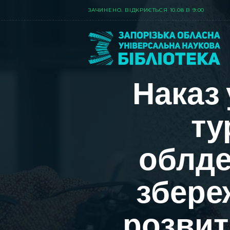
ЗАЧИНЕНО. ВIДКРИЄТЬСЯ 10.08 В 9:00
Наказ 
ту
облде
збере
розвит