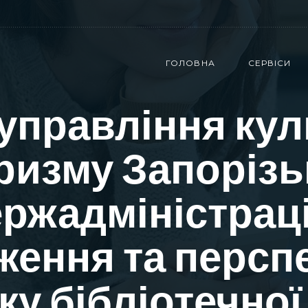
ГОЛОВНА
СЕРВІСИ
управління кул
ризму Запорізь
ржадміністраці
ження та персп
ку бібліотечної