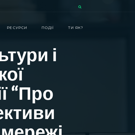
РЕСУРСИ
ПОДІЇ
ТИ ЯК?
ьтури і
кої
ї “Про
ективи
 мережі