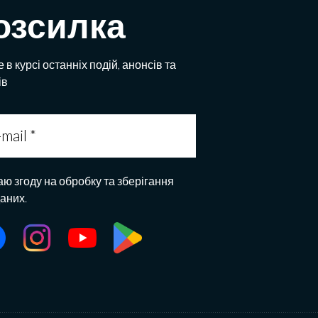
озсилка
 в курсі останніх подій, анонсів та
ів
аю згоду на обробку та зберігання
даних.