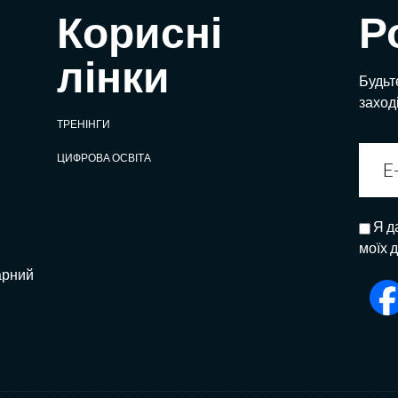
Корисні
Р
лінки
Будьте
заход
ТРЕНІНГИ
ЦИФРОВА ОСВІТА
Я д
моїх 
арний