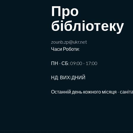
Про
бібліотеку
zounb.zp@ukr.net
Часи Роботи:
ПН - СБ: 09:00 - 17:00
НД: ВИХIДНИЙ
Останній день кожного місяця - саніт