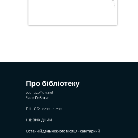
Про бібліотеку
zounb.zp@ukr.net
Часи Роботи:
ПН - СБ: 09:00 - 17:00
НД: ВИХIДНИЙ
Останній день кожного місяця - санітарний