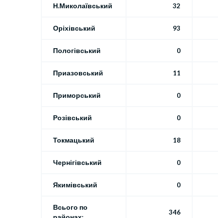
Н.Миколаївський
32
Оріхівський
93
Пологівський
0
Приазовський
11
Приморський
0
Розівський
0
Токмацький
18
Чернігівський
0
Якимівський
0
Всього по
346
районах: