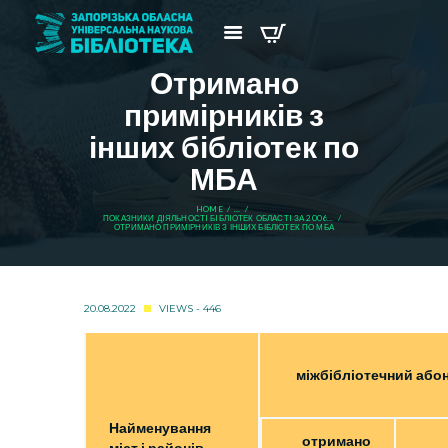
Отримано
примірників з
інших бібліотек по
МБА
HOME
...
ПОКАЗНИКИ ДIЯЛЬНОСТI БIБЛIОТЕК ОБЛАСТI ЗА 2006...
ОТРИМАНО ПРИМІРНИКІВ З ІНШИХ БІБЛІОТЕК ПО МБА
20.08.2022
VIEWS - 446
міжбібліотечний або
Найменування
отримано
міст і районів