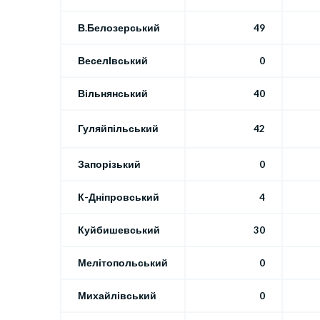
В.Белозерський
49
ВеселІвський
0
Вільнянський
40
Гуляйпільський
42
Запорізький
0
К-Дніпровський
4
Куйбишевський
30
Мелітопольський
0
Михайлівський
0