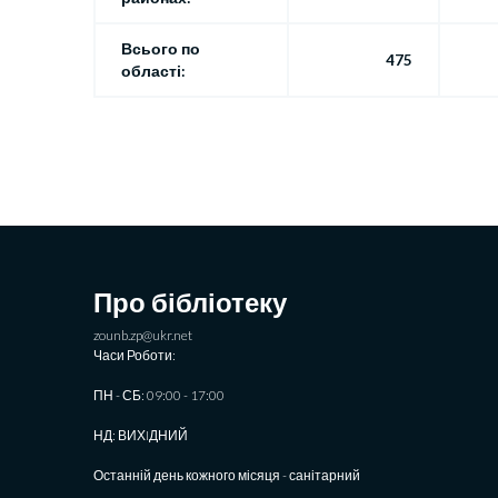
Всього по
475
області:
Про бібліотеку
zounb.zp@ukr.net
Часи Роботи:
ПН - СБ: 09:00 - 17:00
НД: ВИХIДНИЙ
Останній день кожного місяця - санітарний