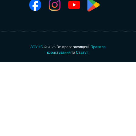
ЗОУНБ
© 2026 Всі права захищені.
Правила
користування
та
Статут
.