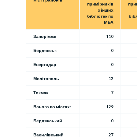
примірників
при
з інших
бібліотек по
біб
МБА
Запоріжжя
110
Бердянськ
0
Енергодар
0
Мелітополь
12
Токмак
7
Всього по містах:
129
Бердянський
0
Василівський
27