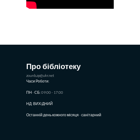
Про бібліотеку
zounb.zp@ukr.net
Часи Роботи:
ПН - СБ: 09:00 - 17:00
НД: ВИХIДНИЙ
Останній день кожного місяця - санітарний