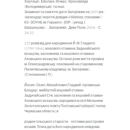
Хортиця), Ейнлаге (Кічкас), Кронсвейде
(Володимирське) та інші;
Знаменні та пам’ятні дати Запоріжжя на 2009 рік :
(календар і короткі довідки з бібліогр. списками) /
КЗ «ЗОУНБ ім. Горького» ЗОР ; [уклад. І.
Шершньова]. – Запоріжжя : Дике Поле, 2008. – С.
28-32.
225 років від дня народження Й. М. Гладкого
(1789-1866), кошового отамана Задунайського
козацтва, засновника та кошового отамана
Азовського козацтва. Останні роки життя провів в
м. Олександрівську; похований на старовинному
Пилипівському кладовищі (м. Запоріжжі);
(Степаненко І. П.)
Йосип (Осип) Михайлович Гладкий (прізвисько
Бондар), майбутній кошовий отаман
Задунайської Січі, засновник та кошовий отаман
Азовського козацтва, народився в селі Мельники
Золотоніського повіту Полтавської губернії (тепер
Черкаська область) в
родині сільського старости – потомка реєстрових
козаків. Точна дата його народження невідома.