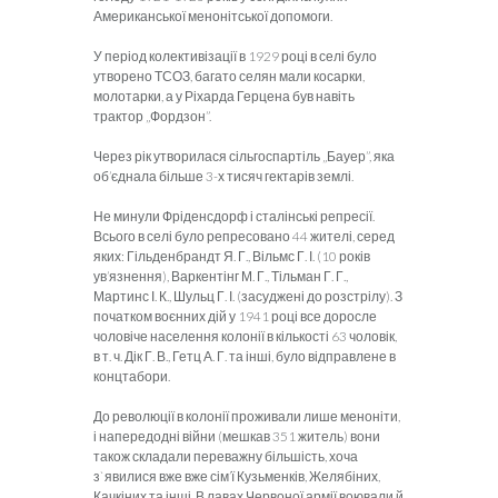
Американської менонітської допомоги.
У період колективізації в 1929 році в селі було
утворено ТСОЗ, багато селян мали косарки,
молотарки, а у Ріхарда Герцена був навіть
трактор „Фордзон”.
Через рік утворилася сільгоспартіль „Бауер”, яка
об’єднала більше 3-х тисяч гектарів землі.
Не минули Фріденсдорф і сталінські репресії.
Всього в селі було репресовано 44 жителі, серед
яких: Гільденбрандт Я. Г., Вільмс Г. І. (10 років
ув’язнення), Варкентінг М. Г., Тільман Г. Г.,
Мартинс І. К., Шульц Г. І. (засуджені до розстрілу). З
початком воєнних дій у 1941 році все доросле
чоловіче населення колонії в кількості 63 чоловік,
в т. ч. Дік Г. В., Гетц А. Г. та інші, було відправлене в
концтабори.
До революції в колонії проживали лише меноніти,
і напередодні війни (мешкав 351 житель) вони
також складали переважну більшість, хоча
з`явилися вже вже сім’ї Кузьменків, Желябіних,
Качкіних та інші. В лавах Червоної армії воювали й