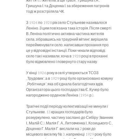
життя 65 жителів, а ще трьох : Гришуна І.Я.,
Гришуна І. та Доценка І. за збереження патронів
тоді ж розстріляла ЧК.
З 1924 по 1928 рік село Стульневе називалося
Леніно. З цим пов’язана така історія. Після смерті
В. Леніна політично активна частина жителів
села, зібравшись на траурний мітинг, вирішила
перейменувати село, написавши прохання про
це у відповідні інстанції. Поки чекали відповіді,
село так і називали, хоча в 1928 році в проханні
було відмовлено і повернуто стару назву.
У кінці 1926 року в селі утворюється ТСОЗ
„Трудовик”, а в 1929 році було організовано комуну
„Робітниця”, яка об’єднала багатодітних вдів.
Організатора цього господарства Є. Кучер було
нагороджено орденом Леніна (1934 р.).
Трагічні події періоду колективізації не минули і
Стульневе. 13 кращих господарів було
розкуркулено, частину заслано до Сибіру (Іванник
І., Малій С.). Малія Г. А., Литовченка І., Козицького С.,
Доценко Г, Малія Г. вислали на 2 роки до
місцевого виселку № 3, наприкінці 1929 року було