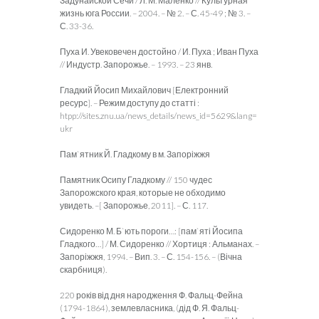
Задунайской Сечи / Л. М. Маленко // Культурная
жизнь юга России. – 2004. – № 2. – С. 45-49 ; № 3. –
С. 33-36.
Пуха И. Увековечен достойно / И. Пуха ; Иван Пуха
// Индустр. Запорожье. – 1993. – 23 янв.
Гладкий Йосип Михайлович [Електронний
ресурс]. – Режим доступу до статті :
htpp://sites.znu.ua/news_details/news_id=5629&lang=
ukr
Пам`ятник Й. Гладкому в м. Запоріжжя
Памятник Осипу Гладкому // 150 чудес
Запорожского края, которые не обходимо
увидеть. –[ Запорожье, 2011]. – С. 117.
Сидоренко М. Б`ють пороги…: [пам`яті Йосипа
Гладкого…] / М. Сидоренко // Хортиця : Альманах. –
Запоріжжя, 1994. – Вип. 3. – С. 154-156. – (Вічна
скарбниця).
220 років від дня народження Ф. Фальц-Фейна
(1794-1864), землевласника, (дід Ф. Я. Фальц-