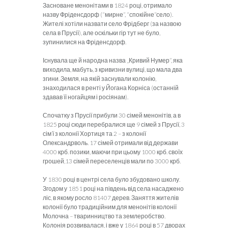
Засноване менонітами в 1824 році, отримало
назву Фріденсдорф (“мирне”, “спокійне”село).
Жителі хотіли назвати село Фрідберг (за назвою
села в Прусії), але оскільки гір тут не було,
зупинилися на Фріденсдорф.
Існувала ще й народна назва „Кривий Нумер”, яка
виходила, мабуть, з кривизни вулиці, що мала два
згини. Земля, на якій заснували колонію,
знаходилася в ренті у Йогана Корніса (останній
здавав її ногайцям і росіянам).
Спочатку з Прусії прибули 30 сімей менонітів, а в
1825 році сюди перебралися ще 9 сімей з Прусії, 3
сім’ї з колонії Хортиця та 2 – з колонії
Олександрволь. 17 сімей отримали від держави
4000 крб. позики, маючи при цьому 1000 крб. своїх
грошей,13 сімей переселенців мали по 3000 крб.
У 1830 році в центрі села було збудовано школу.
Згодом у 1851 році на південь від села насаджено
ліс, в якому росло 81407 дерев. Заняття жителів
колонії було традиційним для менонітів колонії
Молочна – тваринництво та землеробство.
Колонія розвивалася, і вже у 1864 році в 57 дворах