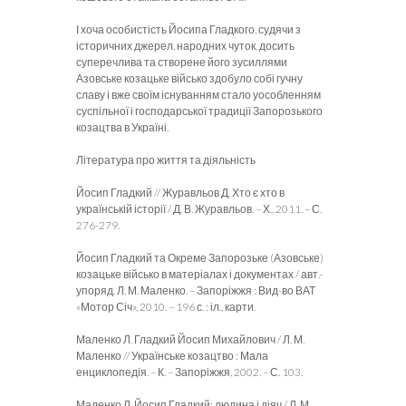
І хоча особистість Йосипа Гладкого, судячи з
історичних джерел, народних чуток, досить
суперечлива та створене його зусиллями
Азовське козацьке військо здобуло собі гучну
славу і вже своїм існуванням стало уособленням
суспільної і господарської традиції Запорозького
козацтва в Україні.
Література про життя та діяльність
Йосип Гладкий // Журавльов Д. Хто є хто в
українській історії / Д. В. Журавльов. – Х., 2011. – С.
276-279.
Йосип Гладкий та Окреме Запорозьке (Азовське)
козацьке військо в матеріалах і документах / авт.-
упоряд. Л. М. Маленко. – Запоріжжя : Вид-во ВАТ
«Мотор Січ», 2010. – 196 с. : іл., карти.
Маленко Л. Гладкий Йосип Михайлович / Л. М.
Маленко // Українське козацтво : Мала
енциклопедія. – К. – Запоріжжя, 2002. – С. 103.
Маленко Л. Йосип Гладкий: людина і діяч / Л. М.