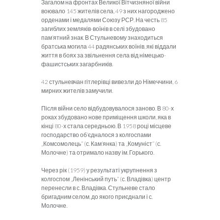
Загалом на фронтах Великої Вітчизняної війни
воювало 145 жителів села, 49 з них нагороджено
орденами і медалями Союзу РСР. На честь 85
загиблих земляків-воїнів в селі збудовано
пам’ятний знак. В Стульневому знаходиться
братська могила 44 радянських воїнів, які віддали
життя в боях за звільнення села від німецько-
фашистських загарбників.
42 стульневчан гітлерівці вивезли до Німеччини, 6
мирних жителів замучили.
Після війни село відбудовувалося заново. В 80-х
роках збудовано нове приміщення школи, яка в
кінці 80-х стала середньою. В 1958 році місцеве
господарство об’єдналося з колгоспами
„Комсомолець” (с. Кам’янка) та „Комуніст’’ (с.
Молочне) та отримало назву ім. Горького.
Через рік (1959) у результаті укрупнення з
колгоспом „Ленінський путь” (с. Владівка) центр
перенесли в с. Владівка. Стульневе стало
бригадним селом, до якого приєднали і с.
Молочне.