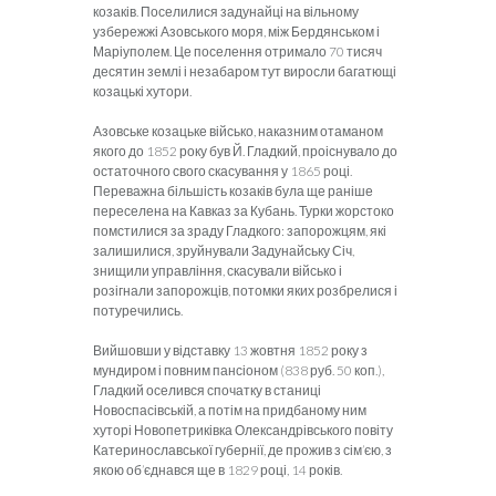
козаків. Поселилися задунайці на вільному
узбережжі Азовського моря, між Бердянськом і
Маріуполем. Це поселення отримало 70 тисяч
десятин землі і незабаром тут виросли багатющі
козацькі хутори.
Азовське козацьке військо, наказним отаманом
якого до 1852 року був Й. Гладкий, проіснувало до
остаточного свого скасування у 1865 році.
Переважна більшість козаків була ще раніше
переселена на Кавказ за Кубань. Турки жорстоко
помстилися за зраду Гладкого: запорожцям, які
залишилися, зруйнували Задунайську Січ,
знищили управління, скасували військо і
розігнали запорожців, потомки яких розбрелися і
потуречились.
Вийшовши у відставку 13 жовтня 1852 року з
мундиром і повним пансіоном (838 руб. 50 коп.),
Гладкий оселився спочатку в станиці
Новоспасівській, а потім на придбаному ним
хуторі Новопетриківка Олександрівського повіту
Катеринославської губернії, де прожив з сім’єю, з
якою об’єднався ще в 1829 році, 14 років.