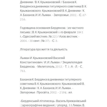
Дневники / В. К. Крыжановский // Баханов К.
Бердянск в дневниках титулярного советника В. К.
Крыжановского; Крыжановский В. К. Дневники / К.
А. Баханов, И. И. Лыман. – Запорожье, 2002. – С. 67-
216.
Годовщина основания Бердянска : (из частного
письма) [В. К. Крыжановский 6-го февраля 1841
г.,«Одесский вестник», № 22] // Азов. вестник. –
2004. – 30 сент. (№ 37). – С. 3.
Література про життя та діяльність
Лыман И. Крыжановский Василий
Константинович / И. И. Лыман // Энциклопедия
Бердянска. – Мелитополь, 2013. – Т. 1 : А – Л. – С.
761.
Баханов К. Бердянск в дневниках титулярного
советника В. К. Крыжановского; Крыжановский В.
К. Дневники / К. А. Баханов, И. И. Лыман. –
Запорожье : Просвіта, 2002. – 218 с. : ил.
«Бердянський літописець» Василь Крижанівський
: [археографічне видання] / упоряд. : І. І. Лиман, В.