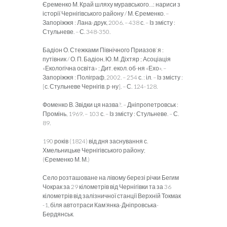
Єременко М. Край шляху муравського…: нариси з
історії Чернігівського району / М. Єременко. –
Запоріжжя : Лана-друк, 2006. – 438 с. – Із змісту :
Стульневе. – С. 348-350.
Бадіон О. Стежками Північного Приазов`я :
путівник / О. П. Бадіон, Ю. М. Діхтяр ; Асоціація
«Екологічна освіта» ; Дит. екол. об-ня «Ехо». –
Запоріжжя : Поліграф, 2002. – 254 с. : іл. – Із змісту :
[с. Стульневе Чернігів. р-ну]. – С. 124-128.
Фоменко В. Звідки ця назва?. – Дніпропетровськ :
Промінь, 1969. – 103 с. – Із змісту : Стульневе. – С.
89.
190 років (1824) від дня заснування с.
Хмельницьке Чернігівського району;
(Єременко М. М.)
Село розташоване на лівому березі річки Бегим
Чокрак за 29 кілометрів від Чернігівки та за 36
кілометрів від залізничної станції Верхній Токмак
-1, біля автотраси Кам’янка-Дніпровська-
Бердянськ.