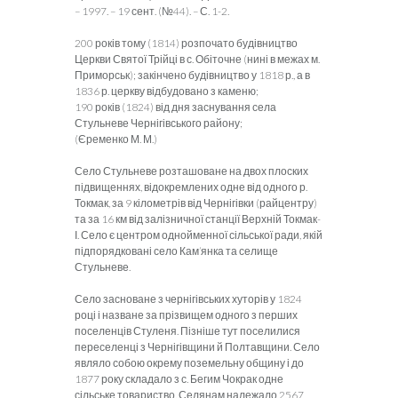
– 1997. – 19 сент. (№44). – С. 1-2.
200 років тому (1814) розпочато будівництво
Церкви Святої Трійці в с. Обіточне (нині в межах м.
Приморськ); закінчено будівництво у 1818 р., а в
1836 р. церкву відбудовано з каменю;
190 років (1824) від дня заснування села
Стульневе Чернігівського району;
(Єременко М. М.)
Село Стульневе розташоване на двох плоских
підвищеннях, відокремлених одне від одного р.
Токмак, за 9 кілометрів від Чернігівки (райцентру)
та за 16 км від залізничної станції Верхній Токмак-
І. Село є центром однойменної сільської ради, якій
підпорядковані село Кам’янка та селище
Стульневе.
Село засноване з чернігівських хуторів у 1824
році і назване за прізвищем одного з перших
поселенців Стуленя. Пізніше тут поселилися
переселенці з Чернігівщини й Полтавщини. Село
являло собою окрему поземельну общину і до
1877 року складало з с. Бегим Чокрак одне
сільське товариство. Селянам належало 2567