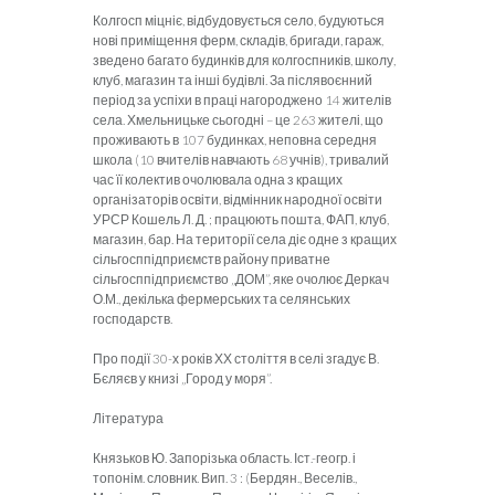
Колгосп міцніє, відбудовується село, будуються
нові приміщення ферм, складів, бригади, гараж,
зведено багато будинків для колгоспників, школу,
клуб, магазин та інші будівлі. За післявоєнний
період за успіхи в праці нагороджено 14 жителів
села. Хмельницьке сьогодні – це 263 жителі, що
проживають в 107 будинках, неповна середня
школа (10 вчителів навчають 68 учнів), тривалий
час її колектив очолювала одна з кращих
організаторів освіти, відмінник народної освіти
УРСР Кошель Л. Д. ; працюють пошта, ФАП, клуб,
магазин, бар. На території села діє одне з кращих
сільгосппідприємств району приватне
сільгосппідприємство „ДОМ”, яке очолює Деркач
О.М., декілька фермерських та селянських
господарств.
Про події 30-х років ХХ століття в селі згадує В.
Бєляєв у книзі „Город у моря”.
Література
Князьков Ю. Запорізька область. Іст.-геогр. і
топонім. словник. Вип. 3 : (Бердян., Веселів.,