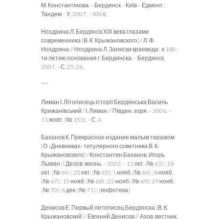
М. Константінова. – Бердянск – Київ – Едмонт :
Тандем – У, 2007. – 300 с.
Ноздрина Л. Бердянск ХІХ века глазами
современника [В. К. Крыжановского] / Л. Ф.
Ноздрина // Ноздрина Л. Записки краеведа : к 180-
ти летию основания г. Бердянска. – Бердянск,
2007. – С. 25-26.
***
Лиман І. Літописець історії Бердянська Василь
Крижанівський / І. Лиман // Півден. зоря. – 2006. –
11 жовт. (№ 153). – С. 4.
Баханов К. Прекрасное издание малым тиражом
[О «Дневниках» титулярного советника В. К.
Крыжановского] / Константин Баханов, Игорь
Лыман // Делов. жизнь. – 2002. – 11 окт. (№ 63) ; 18
окт. (№ 64) ; 25 окт. (№ 65); 1 нояб. (№ 66) ; 8 нояб.
(№ 67) ; 15 нояб. (№ 68) ; 22 нояб. (№ 69); 29 нояб.
(№ 70); 6 дек. (№ 71) : [инфотека]
Денисов Е. Первый летописец Бердянска [В. К.
Крыжановский] / Евгений Денисов // Азов. вестник.