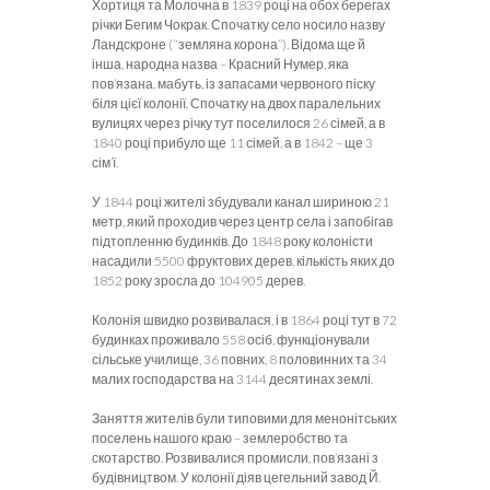
Хортиця та Молочна в 1839 році на обох берегах
річки Бегим Чокрак. Спочатку село носило назву
Ландскроне (“земляна корона”). Відома ще й
інша, народна назва – Красний Нумер, яка
пов’язана, мабуть, із запасами червоного піску
біля цієї колонії. Спочатку на двох паралельних
вулицях через річку тут поселилося 26 сімей, а в
1840 році прибуло ще 11 сімей, а в 1842 – ще 3
сім’ї.
У 1844 році жителі збудували канал шириною 21
метр, який проходив через центр села і запобігав
підтопленню будинків. До 1848 року колоністи
насадили 5500 фруктових дерев, кількість яких до
1852 року зросла до 104905 дерев.
Колонія швидко розвивалася, і в 1864 році тут в 72
будинках проживало 558 осіб, функціонували
сільське училище, 36 повних, 8 половинних та 34
малих господарства на 3144 десятинах землі.
Заняття жителів були типовими для менонітських
поселень нашого краю – землеробство та
скотарство. Розвивалися промисли, пов’язані з
будівництвом. У колонії діяв цегельний завод Й.