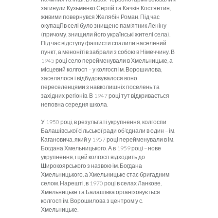
загинули Кузьменко Сергій та Качкін Костянтин,
живими повернувся Желябін Роман. Під час
окупації в селі було знищено пам’ятник Леніну
(причому, знищили його українські жителі села).
Під час відступу фашисти спалили населений
пункт, а менонітів забрали з собою в Німеччину. В
1945 році село перейменували в Хмельницьке, а
місцевий колгосп – у колгосп ім. Ворошилова,
заселялося і відбудовувалося воно
переселенцями з навколишніх поселень та
західних регіонів. В 1947 році тут відкривається
неповна середня школа.
У 1950 році, в результаті укрупнення, колгоспи
Балашівської сільської ради об’єднали в один – ім.
Кагановича, який у 1957 році перейменували в ім.
Богдана Хмельницького. А в 1959 році – нове
укрупнення, і цей колгосп відходить до
Широкоярського з назвою ім. Богдана
Хмельницького, а Хмельницьке стає бригадним
селом. Нарешті, в 1970 році в селах Ланкове,
Хмельницьке та Балашівка організовується
колгосп ім. Ворошилова з центром у с.
Хмельницьке.