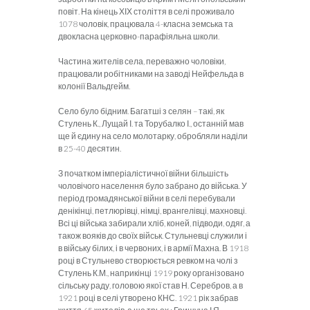
повіт. На кінець ХІХ століття в селі проживало
1078 чоловік, працювала 4-класна земська та
двокласна церковно-парафіяльна школи.
Частина жителів села, переважно чоловіки,
працювали робітниками на заводі Нейфельда в
колонії Вальдгейм.
Село було бідним. Багатші з селян – такі, як
Стулень К., Лущай І. та Торубалко І., останній мав
ще й єдину на село молотарку, обробляли наділи
в 25-40 десятин.
З початком імперіалістичної війни більшість
чоловічого населення було забрано до війська. У
період громадянської війни в селі перебували
денікінці, петлюрівці, німці, врангелівці, махновці.
Всі ці війська забирали хліб, коней, підводи, одяг, а
також вояків до своїх військ. Стульневці служили і
в війську білих, і в червоних, і в армії Махна. В 1918
році в Стульнево створюється ревком на чолі з
Стулень К.М., наприкінці 1919 року організовано
сільську раду, головою якої став Н. Серебров, а в
1921 році в селі утворено КНС. 1921 рік забрав