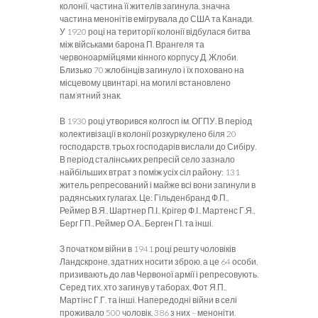
колонії, частина її жителів загинула, значна
частина менонітів емігрувала до США та Канади.
У 1920 році на території колонії відбулася битва
між військами барона П. Врангеля та
червоноармійцями кінного корпусу Д. Жлоби.
Близько 70 жлобінців загинуло і їх поховано на
місцевому цвинтарі, на могилі встановлено
пам’ятний знак.
В 1930 році утворився колгосп ім. ОГПУ. В період
колективізації в колонії розкуркулено біля 20
господарств, трьох господарів вислали до Сибіру.
В період сталінських репресій село зазнало
найбільших втрат з поміж усіх сіл району: 131
житель репресований і майже всі вони загинули в
радянських гулагах. Це: Гільденбранд Ф.П.,
Реймер В.Я., Шартнер П.І., Крігер Ф.І., Мартенс Г.Я.,
Берг ГП., Реймер О.А., Берген ГІ. та інші.
З початком війни в 1941 році решту чоловіків
Ландскроне, здатних носити зброю, а це 64 особи,
призивають до лав Червоної армії і репресовують.
Серед тих, хто загинув у таборах, Фот Я.П.,
Мартінс Г.Г. та інші. Напередодні війни в селі
проживало 500 чоловік, 386 з них – меноніти.