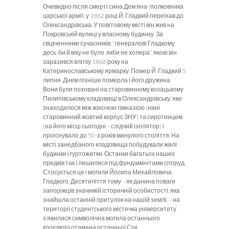
Очевидно після смерті сина Дем’яна (полковника
царської армії) у 1862 році Й. Гладкий переїхав до
Олександрівська. У повітовому місті він жив на
Покровській вулиці у власному будинку. За
свідченнями сучасників, “генералові Гладкому
десь-би й віку не було, якби не холера”, якою він
заразився влітку 1866 року на
Катеринославському ярмарку. Помер Й. Гладкий 5
липня. Днем пізніше померла і його дружина.
Вони були поховані на старовинному козацькому
Пилипівському кладовищі в Олександрівську, яке
знаходилося між жіночою гімназією (нині
старовинний жовтий корпус ЗНУ) та сиротинцем
(на його місці сьогодні – слідчий ізолятор) і
проіснувало до 50-х років минулого століття. На
місті занедбаного кладовища побудували жилі
будинки і гуртожитки. Останки багатьох наших
предків так і лишилися під фундаментами споруд.
Стосується це і могили Йосипа Михайловича
Гладкого. Десятиліття тому – як данина поваги
запоріжців значимій історичній особистості, яка
знайшла останній притулок на нашій землі, – на
території студентського містечка університету
з’явилася символічна могила останнього
кошового отамана останньої Січі.