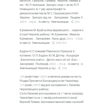
Мелітоп., Приазов., Примор., Чернігів., Якимів. р-
ни) / Ю. П. Князьков ; Запоріз. наук. т-во ім. Я. П.
Новицького, Ін-т укр. археографії та
джерелознавства ім. М. С. Грушевського НАН
України – Запоріз. від-ня. – Запоріжжя : Тандем-У,
2009. – 360 с. – Із змісту : Хмельницьке. – С. 243.
Єременко М. Край шляху муравського…: нариси з
історії Чернігів. району / М. Єременко ; Микола
Єременко. – Запоріжжя : Лана-друк, 2006. – 438 с. –
Із змісту : Хмельницьке. – С. 358-359.
Бадіон О. Стежками Північного Приазов`я :
путівник / О. П. Бадіон, Ю. М. Діхтяр ; Асоціація
«Екологічна освіта» ; Дитяч. екол. об-ня «Ехо». –
Запоріжжя : Поліграф, 2002. – 254 с. – Із змісту : [с.
Хмельницьке Чернігів. р-ну]. – С. 158.
190 років тому (1824) освячена церква на честь
Різдва Пресвятої Богородиці в смт Чернігівці;
175 років (1839) від дня заснування с. Ланкове
Чернігівського району;
Село Ланкове розташоване за 27 км на захід від
Чернігівки та за 34 км від залізничної станції
Верхній Токмак. Засноване менонітами з колоній