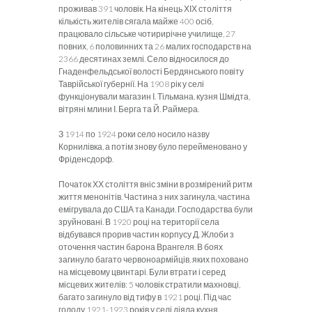
проживав 391 чоловік. На кінець ХІХ століття
кількість жителів сягала майже 400 осіб,
працювало сільське чотирирічне училище, 27
повних, 6 половинних та 26 малих господарств на
2366 десятинах землі. Село відносилося до
Гнаденфельдської волості Бердянського повіту
Таврійської губернії. На 1908 рік у селі
функціонували магазин І. Тільмана, кузня Шмідта,
вітряні млини І. Берга та Й. Раймера.
З 1914 по 1924 роки село носило назву
Корнилівка, а потім знову було перейменовано у
Фріденсдорф.
Початок ХХ століття вніс зміни в розмірений ритм
життя менонітів. Частина з них загинула, частина
емігрувала до США та Канади. Господарства були
зруйновані. В 1920 році на території села
відбувався прорив частин корпусу Д. Жлоби з
оточення частин барона Врангеля. В боях
загинуло багато червоноармійців, яких поховано
на місцевому цвинтарі. Були втрати і серед
місцевих жителів: 5 чоловік стратили махновці,
багато загинуло від тифу в 1921 році. Під час
голоду 1921-1923 років у селі діяла кухня