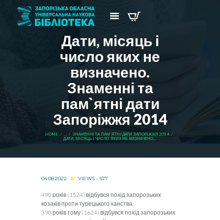
Дати, місяць і
число яких не
визначено.
Знаменні та
пам`ятні дати
Запоріжжя 2014
HOME
...
ЗНАМЕННІ ТА ПАМ`ЯТНІ ДАТИ ЗАПОРІЖЖЯ 2014
ДАТИ, МІСЯЦЬ І ЧИСЛО ЯКИХ НЕ ВИЗНАЧЕНО...
04.08.2022
VIEWS - 577
490 років (1524) відбувся похід запорозьких
козаків проти турецького ханства;
390 років тому (1624) відбувся похід запорозьких