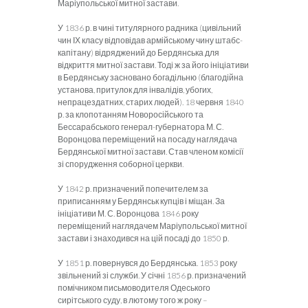
Маріупольської митної застави.
У 1836 р. в чині титулярного радника (цивільний
чин ІХ класу відповідав армійському чину штабс-
капітану) відряджений до Бердянська для
відкриття митної застави. Тоді ж за його ініціативи
в Бердянську засновано богадільню (благодійна
установа, притулок для інвалідів, убогих,
непрацездатних, старих людей). 18 червня 1840
р. за клопотанням Новоросійського та
Бессарабського генерал-губернатора М. С.
Воронцова переміщений на посаду наглядача
Бердянської митної застави. Став членом комісії
зі спорудження соборної церкви.
У 1842 р. призначений попечителем за
приписанням у Бердянськ купців і міщан. За
ініціативи М. С. Воронцова 1846 року
переміщений наглядачем Маріупольської митної
застави і знаходився на цій посаді до 1850 р.
У 1851 р. повернувся до Бердянська. 1853 року
звільнений зі служби. У січні 1856 р. призначений
помічником письмоводителя Одеського
сирітського суду, в лютому того ж року –