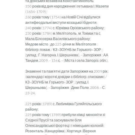
та донських козаків на Константинополь;
350 років від дня народження і гетьмана І. Мазепи
(1654-1709);
260 років тому (1754) на Новій Січі відбулися
антифеодальні виступи козацької бідноти;
240 років (1774) с. Юрківка Оріхівського району;
230 років (1784) м. Мелітополь , м. Токмак та с.
Мала Білозерка Василівського району;
Медове місто : до 225-річчя м. Мелітополя :
бібліогр. покаж. / КЗ «ЗОУНБ ім. Горького» ЗОР ;
[уклад.: Г. Нагорна, І. Шершнева]. – Запоріжжя : АА
Тандем, 2009. – 156 с. – (Міста і села Запоріз. обл.).
Знаменні та пам’ятні дати Запоріжжя на 2009 рік :
(календар і короткі довідки з бібліогр. списками) /
КЗ «ЗОУНБ ім. Горького» ЗОР ; [уклад. І.
Шершньова]. – Запоріжжя : Дике Поле, 2008. – С.
23-24.
225 років (1789) с. Любимівка Гуляйпільського
району;
225 років тому (1789) прибули німці-меноніти зі
Східної Прусії та заснуванли біля
Олександрівської фортеці 8 німецьких колоній:
Розенталь (Канцерівка), Хортиця (Верхня