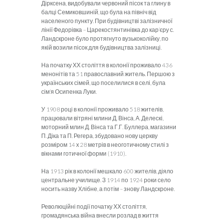
Дірксена, видобували червоний пісок та глину в
балці Семиковшиній, що була на північ від
населеного пункту. При будівництві залізничної
лінії Федорівка – Царекостянтинівка до кар’єру с.
Ландскроне було протягнуто вузькоколійку, по
якій возили пісок для будівництва залізниці.
На початку ХХ століття в колонії проживало 436
менонітів та 51 православний житель. Першою з
українських сімей, що поселилися в селі, була
сім’я Осипенка Луки.
У 1908 році в колонії проживало 518 жителів,
працювали вітряні млини Д. Вінса, А. Делескі,
моторний млин Д. Вінса та Г.Г. Буллера, магазини
П. Діка та П. Регера, збудовано нову церкву
розміром 14 х 28 метрів в неоготичному стилі з
вікнами готичної форми (1910).
На 1913 рік в колонії мешкало 600 жителів, діяло
центральне училище. З 1914 по 1924 роки село
носить назву Хлібне, а потім – знову Ландскроне.
Революційні події початку ХХ століття,
громадянська війна внесли розлад в життя