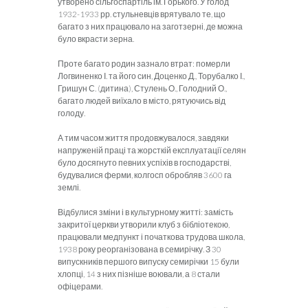
утворено сільгоспартіль ім. Горького. У голод
1932-1933 рр. стульневців врятувало те, що
багато з них працювало на заготзерні, де можна
було вкрасти зерна.
Проте багато родин зазнало втрат: померли
Логвиненко І. та його син, Доценко Д., Торубалко І.,
Гришун С. (дитина), Стулень О., Голодний О.,
багато людей виїхало в місто, рятуючись від
голоду.
А тим часом життя продовжувалося, завдяки
напруженій праці та жорсткій експлуатації селян
було досягнуто певних успіхів в господарстві,
будувалися ферми, колгосп обробляв 3600 га
землі.
Відбулися зміни і в культурному житті: замість
закритої церкви утворили клуб з бібліотекою,
працювали медпункт і початкова трудова школа,
1938 року реорганізована в семирічку. З 30
випускників першого випуску семирічки 15 були
хлопці, 14 з них пізніше воювали, а 8 стали
офіцерами.