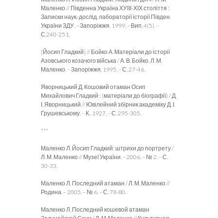
Маленко // Південна Україна ХУІІІ-ХІХ століття :
Записки наук.-дослід. лабораторії історії Півден.
України ЗДУ. – Запоріжжя, 1999. – Вип. 4(5). –
С.240-251.
[Йосип Гладкий] // Бойко А. Матеріали до історії
Азовського козачого війська / А. В. Бойко, Л. М.
Маленко. – Запоріжжя, 1995. – С. 27-46.
Яворницький Д. Кошовий отаман Осип
Михайлович Гладкий : (матеріали до біографії) / Д.
І. Яворницький // Ювілейний збірник академіку Д. І.
Грушевському. – К., 1927. – С. 295-305.
***
Маленко Л. Йосип Гладкий: штрихи до портрету /
Л. М. Маленко // Музеї України. – 2006. – № 2. – С.
30-33.
Маленко Л. Последний атаман / Л. М. Маленко //
Родина. – 2005. – № 6. – С. 78-80.
Маленко Л. Последний кошевой атаман