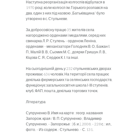
Наступна реорганізація колгоспів відбулася в
1970 році, коли колгосп ім. Горького розпався на
два, один з них під назвою „Батьківщина” було
утворено в с. Стульневе.
За добросовісну працю 35 жителів села
нагороджено орденами і медалями, серед них
свинарка Л. Р. Стулень – орденом Леніна,
орденами – механізатори Голодняк В. О., Бажан І.
П., Малій В. В., Сьомик М. С., доярки Гришун Л. В.,
Кіцова С. Я., Сердюк К. І. та інші.
На сьогоднішній день у 232 стульневських дворах
проживає 636 чоловік. На території села працює
декілька фермерських та селянських господарств,
функціонує загальноосвітня школа І-ІІІ ступенів,
клуб, ФАП, пошта, декілька торгових точок.
Література
Супруненко В. Имя на карте : геогр. названия
Запорож. края / В. П. Супруненко ; Владимир
Супруненко. – Запорожье : [б. и.], 2008. – 228 с. : ил.,
фото. – Из содерж. : Стульнево. – С. 131.