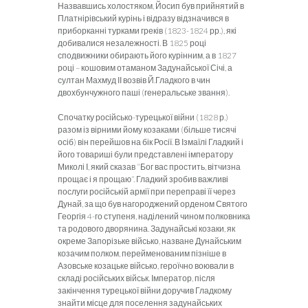
Назвавшись холостяком, Йосип був прийнятий в
Платнірівський курінь і відразу відзначився в
приборканні турками греків (1823-1824 рр.), які
добивалися незалежності. В 1825 році
сподвижники обирають його курінним, а в 1827
році – кошовим отаманом Задунайської Січі, а
султан Махмуд ІІ возвів Й.Гладкого в чин
двохбунчужного паші (генеральське звання).
Спочатку російсько-турецької війни (1828 р.)
разом із вірними йому козаками (більше тисячі
осіб) він перейшов на бік Росії. В Ізмаїлі Гладкий і
його товариші були представлені імператору
Миколі І, який сказав “Бог вас простить, вітчизна
прощає і я прощаю”. Гладкий зробив важливі
послуги російській армії при переправі її через
Дунай, за що був нагороджений орденом Святого
Георгія 4-го ступеня, наділений чином полковника
та родового дворянина. Задунайські козаки, як
окреме Запорізьке військо, назване Дунайським
козачим полком, перейменованим пізніше в
Азовське козацьке військо, героїчно воювали в
складі російських військ. Імператор, після
закінчення турецької війни доручив Гладкому
знайти місце для поселення задунайських