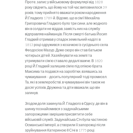
Проте, запис у військовому формулярі від 1828
року свідчить, що йому на той час виповнилося 39
років, тому прийнято вважати роком народження
Й.Гладкого 1789-й. Відомо, що в сім’ї Михайла
Григоровича Гладкого було три сини, але жодного
він в солдати не віддав, замість них на службу
відправляв найманців. Після смерті батька Йосип
Гладкий отримав у спадок земельний наділ і в
1813 році одружився з козачкою із сусіднього села
Феодосією Мазур. Дуже скоро він став батьком
чотирьох дітей. Хазяйнувати на землі та
утримувати сім’ю ставало дедалі важче. В 1820
році Й.Гладкий залишив сім’ю під опікою брата
Максима та подався на заробітки, взявшись за
чумакування – досить популярний тоді промисел.
Та, як і в землеробстві, в чумакуванні він також не
досяг успіхів. Дружина та діти вважали, що він
загинув.
Згодом доля закинула Й. Гладкого в Одесу, де він в
шинку познайомився з задунайськими
запорожцями і вирішив присвятити себе
військовій службі. Задунайська Січ була частиною
Османської імперії, а створили її запорожці після
зруйнування Катериною ІІ Січі в 1775 році.