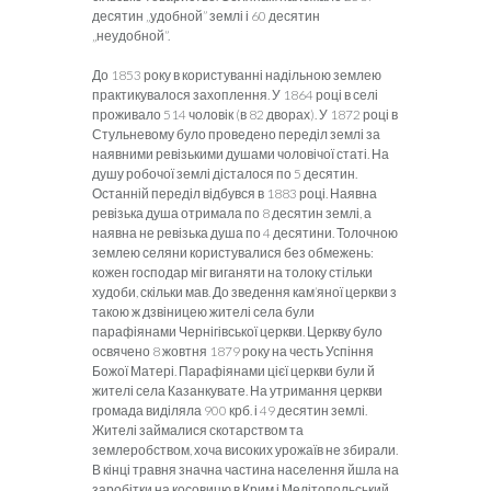
десятин „удобной” землі і 60 десятин
„неудобной”.
До 1853 року в користуванні надільною землею
практикувалося захоплення. У 1864 році в селі
проживало 514 чоловік (в 82 дворах). У 1872 році в
Стульневому було проведено переділ землі за
наявними ревізькими душами чоловічої статі. На
душу робочої землі дісталося по 5 десятин.
Останній переділ відбувся в 1883 році. Наявна
ревізька душа отримала по 8 десятин землі, а
наявна не ревізька душа по 4 десятини. Толочною
землею селяни користувалися без обмежень:
кожен господар міг виганяти на толоку стільки
худоби, скільки мав. До зведення кам’яної церкви з
такою ж дзвіницею жителі села були
парафіянами Чернігівської церкви. Церкву було
освячено 8 жовтня 1879 року на честь Успіння
Божої Матері. Парафіянами цієї церкви були й
жителі села Казанкувате. На утримання церкви
громада виділяла 900 крб. і 49 десятин землі.
Жителі займалися скотарством та
землеробством, хоча високих урожаїв не збирали.
В кінці травня значна частина населення йшла на
заробітки на косовицю в Крим і Мелітопольський