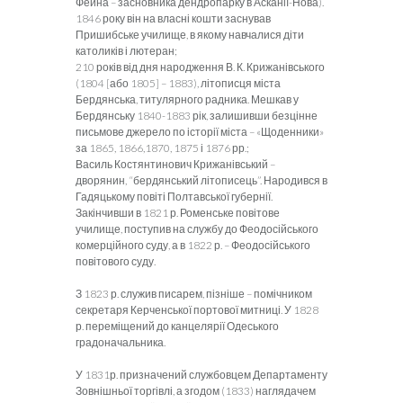
Фейна – засновника дендропарку в Асканії-Нова).
1846 року він на власні кошти заснував
Пришибське училище, в якому навчалися діти
католиків і лютеран;
210 років від дня народження В. К. Крижанівського
(1804 [або 1805] – 1883), літописця міста
Бердянська, титулярного радника. Мешкав у
Бердянську 1840-1883 рік, залишивши безцінне
письмове джерело по історії міста – «Щоденники»
за 1865, 1866,1870, 1875 і 1876 рр.;
Василь Костянтинович Крижанівський –
дворянин, “бердянський літописець”. Народився в
Гадяцькому повіті Полтавської губернії.
Закінчивши в 1821 р. Роменське повітове
училище, поступив на службу до Феодосійського
комерційного суду, а в 1822 р. – Феодосійського
повітового суду.
З 1823 р. служив писарем, пізніше – помічником
секретаря Керченської портової митниці. У 1828
р. переміщений до канцелярії Одеського
градоначальника.
У 1831р. призначений службовцем Департаменту
Зовнішньої торгівлі, а згодом (1833) наглядачем