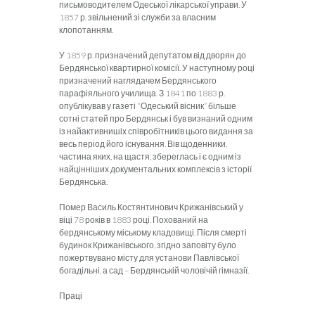
письмоводителем Одеської лікарської управи. У
1857 р. звільнений зі служби за власним
клопотанням.
У 1859 р. призначений депутатом від дворян до
Бердянської квартирної комісії. У наступному році
призначений наглядачем Бердянського
парафіяльного училища. З 1841 по 1883 р.
опублікував у газеті “Одеський вісник” більше
сотні статей про Бердянськ і був визнаний одним
із найактивнишіх співробітників цього видання за
весь період його існування. Вів щоденники,
частина яких, на щастя, збереглась і є одним із
найцінніших документальних комплексів з історії
Бердянська.
Помер Василь Костянтинович Крижанівський у
віці 78 років в 1883 році. Похований на
бердянському міському кладовищі. Після смерті
будинок Крижанівського, згідно заповіту було
пожертвувано місту для установи Павлівської
богадільні, а сад – Бердянській чоловічій гімназії.
Праці