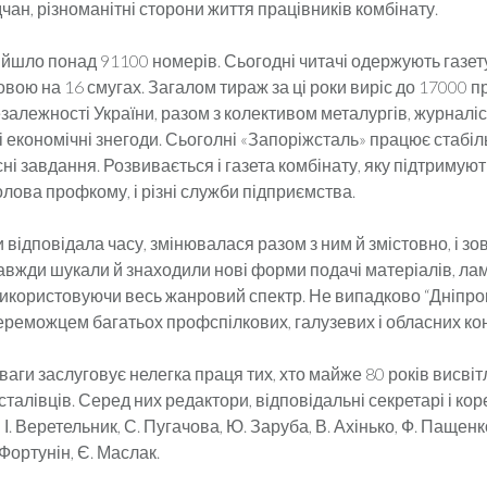
чан, різноманітні сторони життя працівників комбінату.
ийшло понад 91100 номерів. Сьогодні читачі одержують газет
вою на 16 смугах. Загалом тираж за ці роки виріс до 17000 пр
залежності України, разом з колективом металургів, журналі
 економічні знегоди. Сьоголні «Запоріжсталь» працює стабіл
ні завдання. Розвивається і газета комбінату, яку підтримуют
голова профкому, і різні служби підприємства.
 відповідала часу, змінювалася разом з ним й змістовно, і зов
авжди шукали й знаходили нові форми подачі матеріалів, лам
використовуючи весь жанровий спектр. Не випадково “Дніпр
ереможцем багатьох профспілкових, галузевих і обласних кон
ваги заслуговує нелегка праця тих, хто майже 80 років висвіт
сталівців. Серед них редактори, відповідальні секретарі і ко
, І. Веретельник, С. Пугачова, Ю. Заруба, В. Ахінько, Ф. Пащенко
 Фортунін, Є. Маслак.