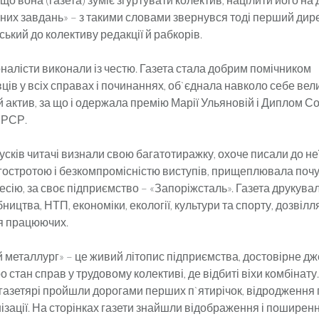
ених завдань» – з такими словами звернувся тоді перший дир
ський до колективу редакції й рабкорів.
налісти виконали із честю. Газета стала добрим помічником
ців у всіх справах і починаннях, об`єднала навколо себе вел
 актив, за що і одержала премію Марії Ульяновій і Диплом С
СРСР.
сків читачі визнали свою багатотиражку, охоче писали до неї,
гостротою і безкомпромісністю виступів, прищеплювала почу
сію, за своє підприємство – «Запоріжсталь». Газета друкува
ництва, НТП, економіки, екології, культури та спорту, дозвілля
я працюючих.
 металлург» – це живий літопис підприємства, достовірне д
о стан справ у трудовому колективі, де відбиті віхи комбінату
газетярі пройшли дорогами перших п`ятирічок, відродження
нізації. На сторінках газети знайшли відображення і поширен