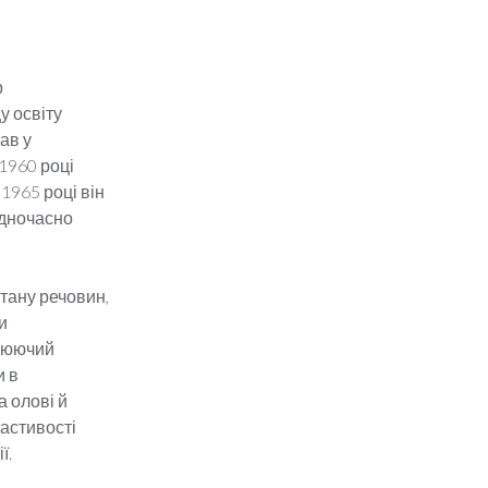
р
у освіту
ав у
1960 році
1965 році він
одночасно
стану речовин,
и
илюючий
и в
 олові й
астивості
ї.