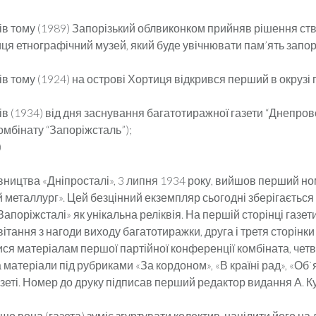
ків тому (1989) Запорізький облвиконком прийняв рішення ст
ця етнографічний музей, який буде увічнювати пам’ять запо
ків тому (1924) на острові Хортиця відкрився перший в окрузі
ків (1934) від дня заснування багатотиражної газети “Днепро
омбінату “Запоріжсталь”);
)
вництва «Дніпросталі», 3 липня 1934 року, вийшов перший но
 металлург». Цей безцінний екземпляр сьогодні зберігається
«Запоріжсталі» як унікальна реліквія. На першій сторінці газет
вітання з нагоди виходу багатотиражки, друга і третя сторінки
ся матеріалам першої партійної конференції комбіната, четв
матеріали під рубриками «За кордоном», «В країні рад», «Об`
еті. Номер до друку підписав перший редактор видання А. К
що вона (газета) зуміє згуртувати колектив, націлити його на