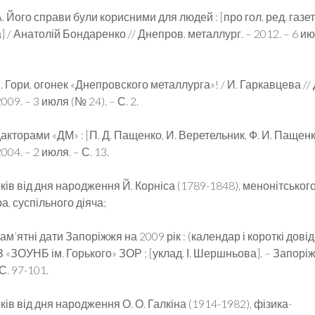
 Його справи були корисними для людей : [про гол. ред. газети 
 / Анатолій Бондаренко // Днепров. металлург. – 2012. – 6 ию
 Гори, огонек «Днепровского металлурга»! / И. Гаркавцева //
009. – 3 июля (№ 24). – С. 2.
кторами «ДМ» : [П. Д. Пащенко, И. Веретельник, Ф. И. Пащенк
004. – 2 июля. – С. 13.
оків від дня народження Й. Корніса (1789-1848), менонітськог
а, суспільного діяча;
м’ятні дати Запоріжжя на 2009 рік : (календар і короткі довідк
З «ЗОУНБ ім. Горького» ЗОР ; [уклад. І. Шершньова]. – Запорі
С. 97-101.
оків від дня народження О. О. Галкіна (1914-1982), фізика-