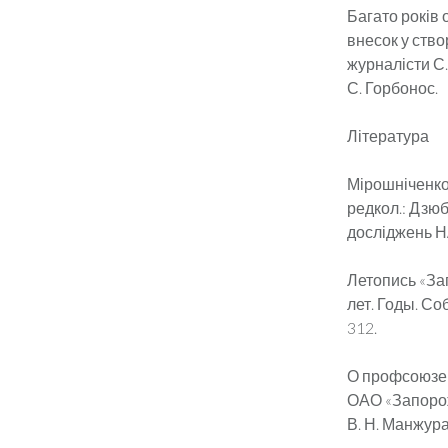
Багато років
внесок у ство
журналісти С.
С. Горбонос.
Література
Мірошніченко 
редкол.: Дзюба
досліджень НАН
Летопись «За
лет. Годы. Со
312.
О профсоюзе 
ОАО «Запорожст
В. Н. Манжура