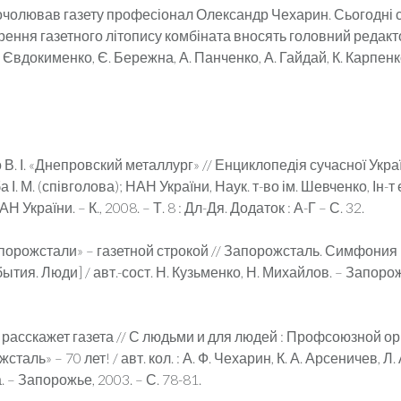
 очолював газету професіонал Олександр Чехарин. Сьогодні 
рення газетного літопису комбіната вносять головний редакт
 Євдокименко, Є. Бережна, А. Панченко, А. Гайдай, К. Карпен
В. І. «Днепровский металлург» // Енциклопедія сучасної Україн
 І. М. (співголова); НАН України, Наук. т-во ім. Шевченко, Ін-т
 України. – К., 2008. – Т. 8 : Дл-Дя. Додаток : А-Г – С. 32.
порожстали» – газетной строкой // Запорожсталь. Симфония 
бытия. Люди] / авт.-сост. Н. Кузьменко, Н. Михайлов. – Запорож
расскажет газета // С людьми и для людей : Профсоюзной о
аль» – 70 лет! / авт. кол. : А. Ф. Чехарин, К. А. Арсеничев, Л.
. – Запорожье, 2003. – С. 78-81.