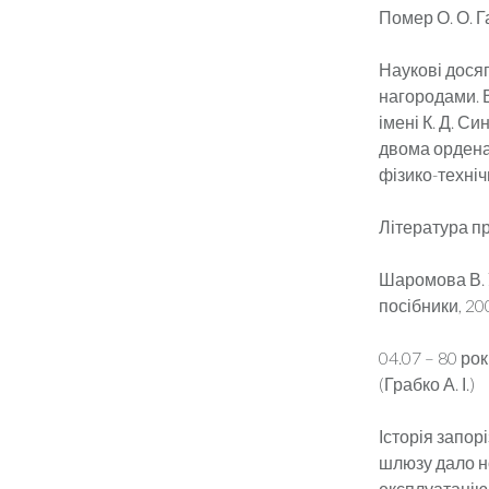
Помер О. О. Г
Наукові дося
нагородами. В
імені К. Д. С
двома ордена
фізико-техніч
Література пр
Шаромова В. У
посібники, 200
04.07 – 80 ро
(Грабко А. І.)
Історія запор
шлюзу дало н
експлуатацію 