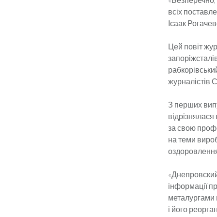
всіх поставл
Ісаак Рогачев
Цей повіт жур
запоріжсталів
рабкорівський
журналістів 
З перших випу
відрізнялася 
за свою профе
на теми вироб
оздоровленн
«Днепровский
інформації пр
металургами 
і його реорга