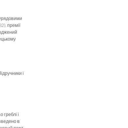
 урядовими
2), премії
роджений
ецькому
ідручники і
 греблі і
введено в
ічковий порт