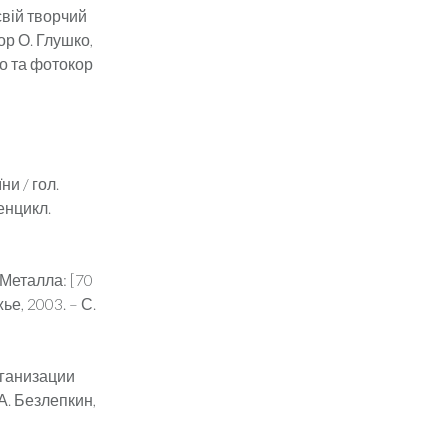
свій творчий
ор О. Глушко,
ко та фотокор
и / гол.
 енцикл.
Металла: [70
ье, 2003. – С.
рганизации
 А. Безлепкин,