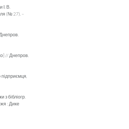
І. В.
ля (№ 27). –
 Днепров.
о] // Днепров.
о підприємця,
и з бібліогр.
жжя : Дике