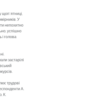
у щоп`ятниці,
мірників. У
сти непохитно
ьно, успішно
ь і голова
ні.
али застарілі
овський
курсів.
лює трудові
респонденти А.
, К.