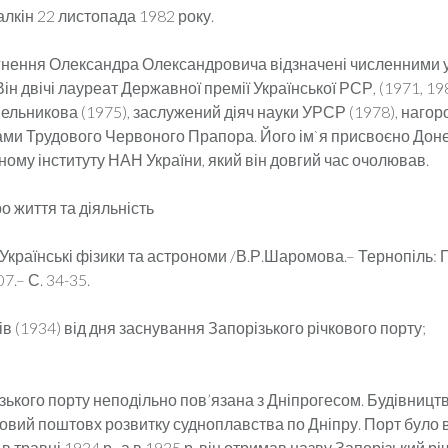
алкін 22 листопада 1982 року.
гнення Олександра Олександровича відзначені численними
ін двічі лауреат Державної премії Української РСР, (1971, 198
инельникова (1975), заслужений діяч науки УРСР (1978), наго
ми Трудового Червоного Прапора. Його ім`я присвоєно Дон
ному інституту НАН України, який він довгий час очолював.
о життя та діяльність
країнські фізики та астрономи /В.Р.Шаромова.– Тернопіль: П
7.– С. 34-35.
ків (1934) від дня заснування Запорізького річкового порту;
ізького порту неподільно пов’язана з Дніпрогесом. Будівництво
овий поштовх розвитку судноплавства по Дніпру. Порт було 
в травні 1934 р., а в 1935 р. він отримав назву Запорізький р