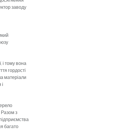
ектор заводу
икий
оюзу
 і тому вона
ття гордості
ла матеріали
 і
жерело
. Разом з
 підприємства
ня багато