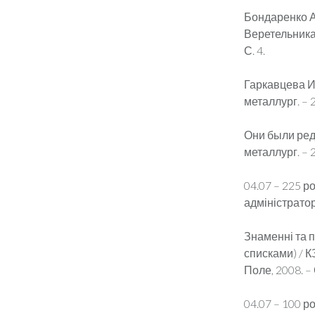
Бондаренко А.
Веретельника]
С. 4.
Гаркавцева И.
металлург. – 2
Они были реда
металлург. – 2
04.07 – 225 р
адміністратор
Знаменні та па
списками) / К
Поле, 2008. – 
04.07 – 100 р