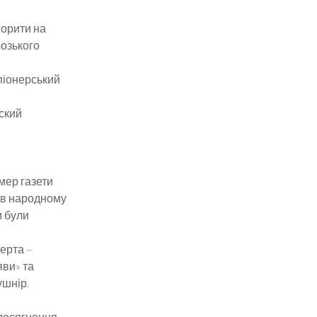
ворити на
розького
 піонерський
вский
мер газети
 в народному
и були
ерта –
яви» та
ушнір.
 досягнення