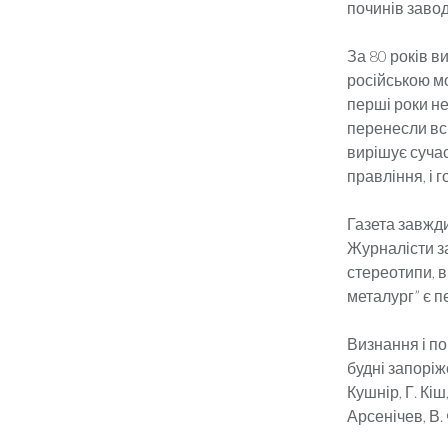
починів завод
За 80 років в
російською мо
перші роки не
перенесли всі
вирішує сучас
правління, і 
Газета завжди
Журналісти з
стереотипи, 
металург” є п
Визнання і по
будні запоріж
Кушнір, Г. Кіш
Арсенічев, В.