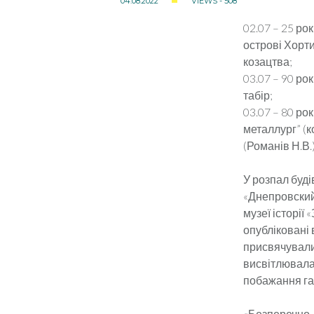
04.08.2022
VIEWS - 508
02.07 – 25 ро
острові Хорти
козацтва;
03.07 – 90 ро
табір;
03.07 – 80 ро
металлург” (к
(Романів Н.В.
У розпал буді
«Днепровский
музеї історії 
опубліковані 
присвячували
висвітлювала 
побажання газ
«Безперечно, 