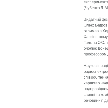
експеримента
(Чубенко Л. М.
Видатний фіз
Олександрович
отримав в Хар
Харківському 
Галкіна О.О. 
очолює Донец
професором Д
Наукові праці
радіоспектрос
співробітника
характер надп
надпровідном
свинці та ко
речовини під 