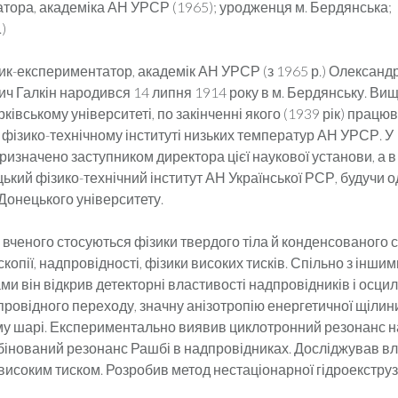
тора, академіка АН УРСР (1965); уродженця м. Бердянська;
)
ик-експериментатор, академік АН УРСР (з 1965 р.) Олександ
 Галкін народився 14 липня 1914 року в м. Бердянську. Вищ
ківському університеті, по закінченні якого (1939 рік) працюв
фізико-технічному інституті низьких температур АН УРСР. У 
призначено заступником директора цієї наукової установи, а в 
ький фізико-технічний інститут АН Української РСР, будучи 
онецького університету.
 вченого стосуються фізики твердого тіла й конденсованого 
копії, надпровідності, фізики високих тисків. Спільно з іншим
ми він відкрив детекторні властивості надпровідників і осц
ровідного переходу, значну анізотропію енергетичної щілин
у шарі. Експериментально виявив циклотронний резонанс на
мбінований резонанс Рашбі в надпровідниках. Досліджував вл
високим тиском. Розробив метод нестаціонарної гідроекструзі