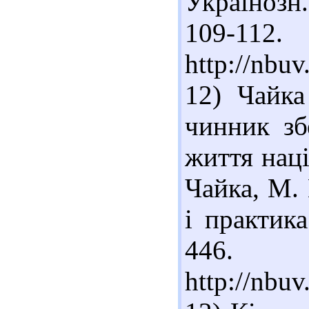
Українозн.
109-11
http://nbu
12) Чайка
чинник зб
життя наці
Чайка, М. 
і практика
446. 
http://nbu