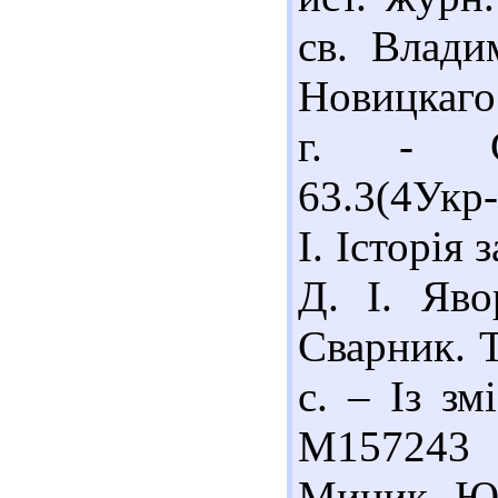
св. Влади
Новицкаго.
г. - С
63.3(4Укр
І. Історія 
Д. І. Яво
Сварник. Т
с. – Із зм
М157243
Мицик, Ю.