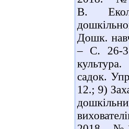
В. Екол
дошкільно
Дошк. навч
– С. 26-3
культура.
садок. Упр
12.; 9) За
дошкільни
вихователі
2018. - № 