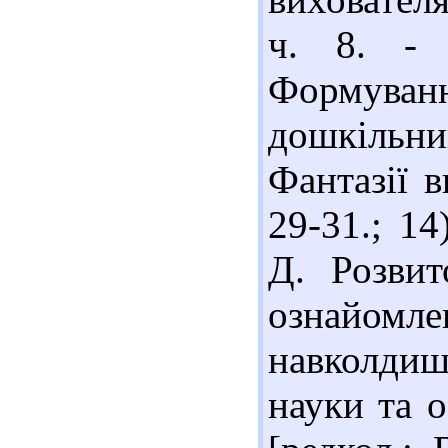
ч. 8. - 
Формуван
дошкільн
Фантазії в
29-31.; 1
Д. Розвит
ознайом
навколди
науки та о