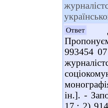
журналістс
українсько
До
Ответ
Пропонує
993454 07
журналіст
соціоком
монографія
ін.]. - За
17.; 2) 91