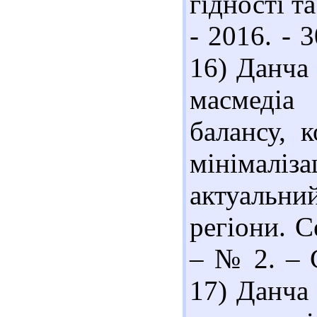
гідності та
- 2016. - 
16) Данча 
масмедіа
балансу, 
мінімаліз
актуальн
регіони. С
– № 2. – С
17) Данча 