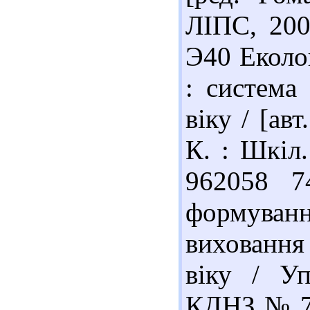
ЛІПС, 200
Э40 Еколо
: система
віку / [авт
К. : Шкіл. 
962058 7
формуван
виховання
віку / Уп
КДНЗ № 7 