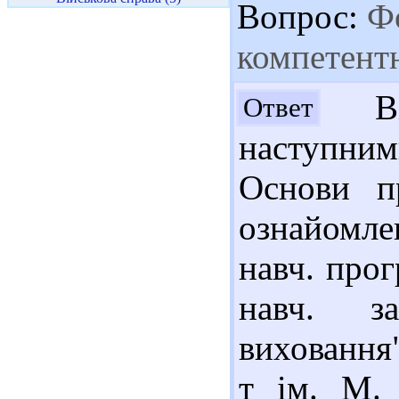
Вопрос:
Фо
компетентн
Вік
Ответ
наступним
Основи п
ознайомле
навч. прог
навч. за
виховання"
т ім. М. 