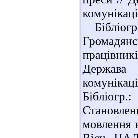
комунікаці
– Бібліогр
Громадя
працівникі
Держава 
комунікаці
Бібліогр.
Становле
мовлення в
Вісн. НАД