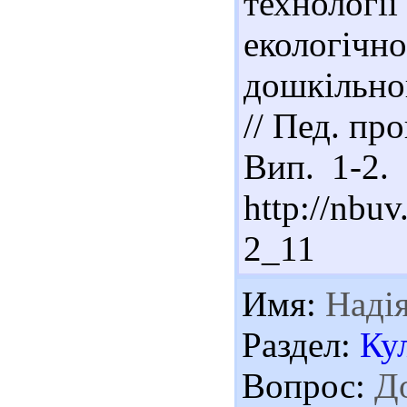
технолог
екологіч
дошкільно
// Пед. про
Вип. 1-2.
http://nbu
2_11
Имя:
Наді
Раздел:
Ку
Вопрос:
До