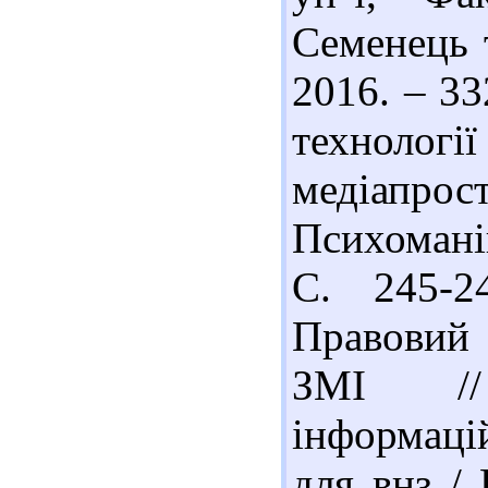
Семенець т
2016. – 33
технологі
медіапр
Психоманіп
С. 245-2
Правовий 
ЗМІ //
інформацій
для внз /