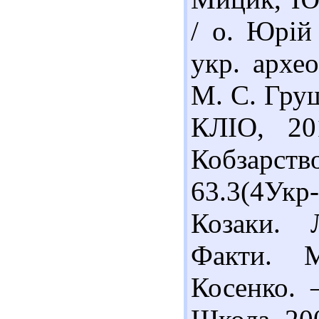
/ о. Юрій
укр. архео
М. С. Груш
КЛІО, 20
Кобзарств
63.3(4Укр
Козаки. 
Факти. М
Косенко. 