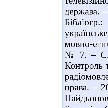
телевізій
держава. –
Бібліогр.
українсь
мовно-етич
№ 7. – С.
Контроль т
радіомовл
права. – 2
Найдьонов