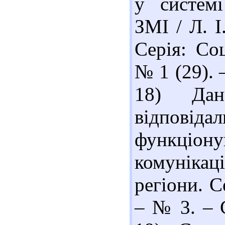
у системі
ЗМІ / Л. І
Серія: Соц
№ 1 (29). –
18) Да
відповіда
функці
комунікац
регіони. С
– № 3. – С