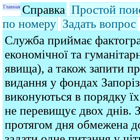
Справка
Простой пои
Главная
по номеру
Задать вопрос
Служба приймає фактогра
економічної та гуманітарн
явища), а також запити п
видання у фондах Запорі
виконуються в порядку їх
не перевищує двох днів. З
протягом дня обмежена до
задати одне питання у чі