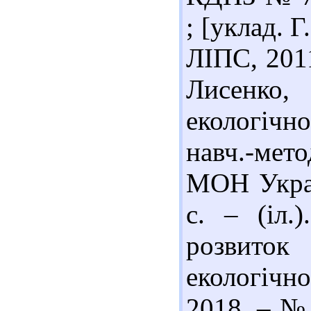
; [уклад. 
ЛІПС, 2011
Лисенко,
екологічно
навч.-мет
МОН Украї
с. – (іл.
розвито
екологічно
2018. – № 