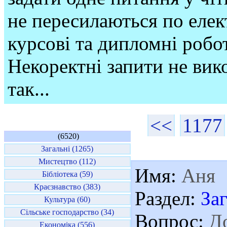
не пересилаються по елек
курсові та дипломні робо
Некоректні запити не вико
так...
<<
1177
(6520)
Загальні (1265)
Мистецтво (112)
Имя:
Аня
Бібліотека (59)
Краєзнавство (383)
Раздел:
За
Культура (60)
Сільське господарство (34)
Вопрос:
До
Економіка (556)