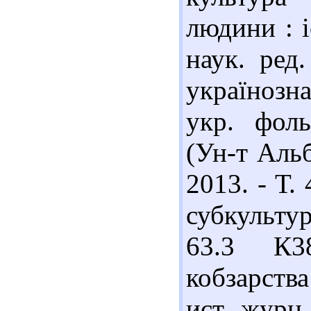
людини : іс
наук. ред
українозна
укр. фоль
(Ун-т Альб
2013. - Т.
субкульту
63.3 К3
кобзарства
ист. журн.