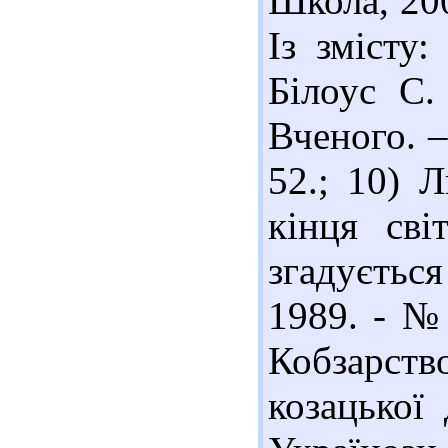
Школа, 2009
Із змісту:
Білоус С.
Вченого. –
52.; 10) 
кінця сві
згадуєтьс
1989. - № 
Кобзарств
козацької