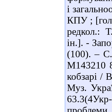
і загальноо
КПУ ; [гол
редкол.: Т
ін.]. - За
(100). – С.
М143210 8
кобзарі / 
Муз. Украї
63.3(4Укр
проблеми 