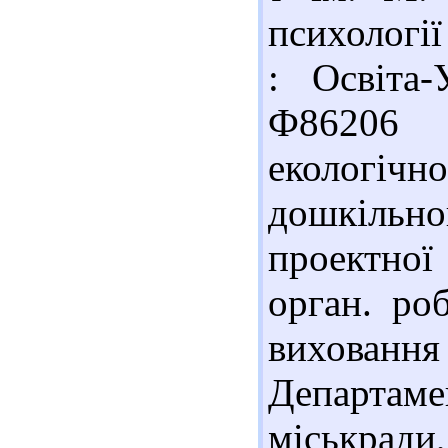
психології 
: Освіта-
Ф86206 
екологі
дошкільн
проектної
орган. ро
вихованн
Департаме
міськра