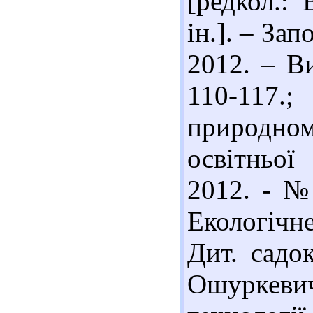
[редкол.: 
ін.]. – За
2012. – Ви
110-117.
природно
освітньої
2012. - № 
Екологічн
Дит. садо
Ошуркеви