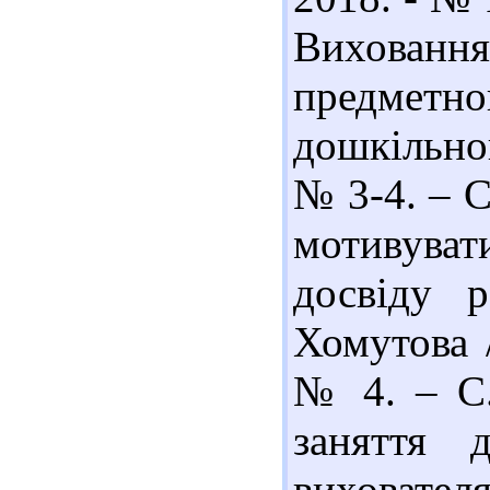
Вихованн
предмет
дошкільног
№ 3-4. – С
мотивувати
досвіду 
Хомутова 
№ 4. – С.
заняття 
вихователя