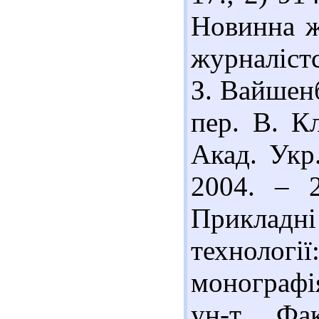
Новинна ж
журналістс
З. Вайшенб
пер. В. К
Акад. Укр
2004. – 
Прикладн
технолог
монографія
ун-т, Фа