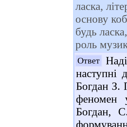
ласка, літ
основу коб
будь ласка
роль музик
Наді
Ответ
наступні 
Богдан З. 
феномен у
Богдан, С
формуванн