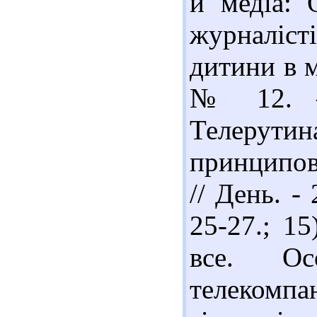
й медіа: 
журналіс
дитини в м
№ 12. – 
Телерутина
принципов
// День. -
25-27.; 1
все. Ос
телекомпан