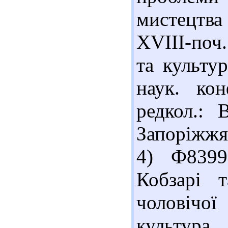
мистецтва
XVIII-поч.
та культур
наук. кон
редкол.: 
Запоріжжя :
4) Ф8399
Кобзарі 
чоловічо
культура