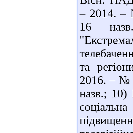
– 2014. – 
16 наз
"Екстре
телебачен
та регіон
2016. – № 
назв.; 10
соціальна
підвищен