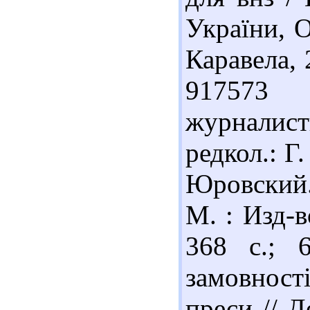
України, О
Каравела, 
917573 
журналис
редкол.: Г
Юровский.
М. : Изд-в
368 с.; 
замовност
преси // Д