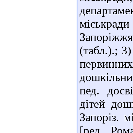
департаме
міськради
Запоріжж
(табл.).; 
первинни
дошкільни
пед. досв
дітей дош
Запоріз. м
[ред. Ром