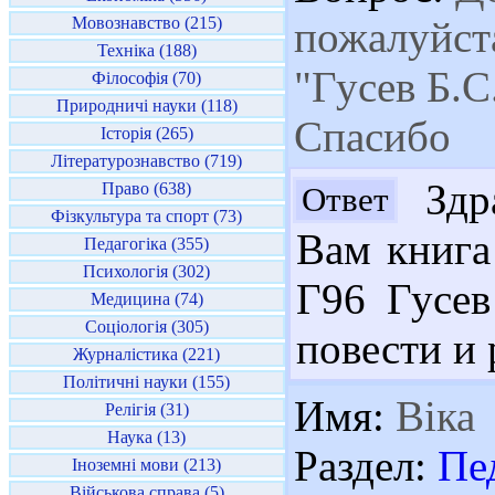
Мовознавство (215)
пожалуйста
Техніка (188)
"Гусев Б.С
Філософія (70)
Природничі науки (118)
Спасибо
Історія (265)
Літературознавство (719)
Здра
Право (638)
Ответ
Фізкультура та спорт (73)
Вам книга
Педагогіка (355)
Психологія (302)
Г96 Гусев
Медицина (74)
Соціологія (305)
повести и р
Журналістика (221)
Політичні науки (155)
Имя:
Віка
Релігія (31)
Наука (13)
Раздел:
Пе
Іноземні мови (213)
Військова справа (5)