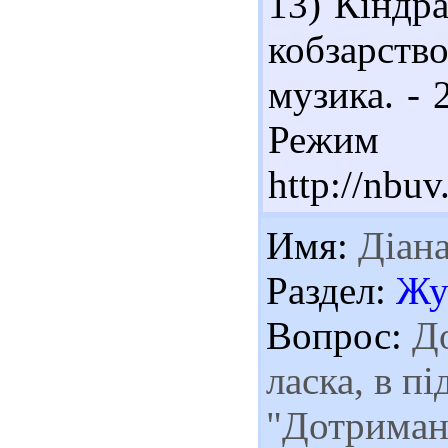
13) Кіндр
кобзарство
музика. - 
Реж
http://nb
Имя:
Діан
Раздел:
Жу
Вопрос:
До
ласка, в пі
"Дотриман