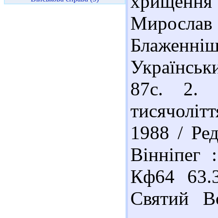
хрищення
Мирослав 
Блаженн
Українськ
87с. 2. 
тисячолітт
1988 / Ред
Вінніпег 
Кф64 63.
Святий В