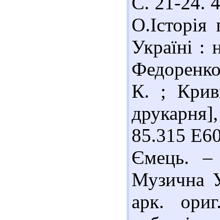
С. 21-24. 
О.Історія 
Україні : 
Федоренко.
К. ; Крив
друкарня]
85.315 Е60
Ємець. –
Музична У
арк. ори