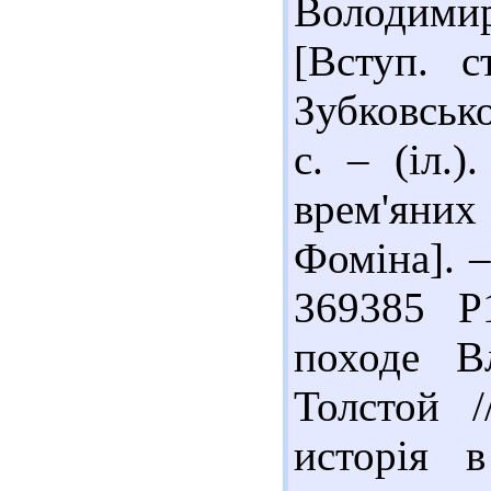
Володимир
[Вступ. с
Зубковсько
с. – (іл.
врем'яни
Фоміна]. –
369385 Р
походе В
Толстой /
исторія 