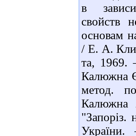
в зависи
свойств н
основам на
/ Е. А. Кл
та, 1969. 
Калюжна Є.
метод. п
Калюжна 
"Запоріз. 
України. 