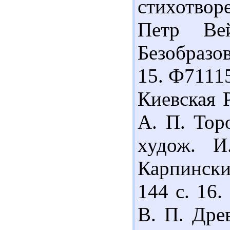
стихотворе
Петр Ве
Безобразо
15. Ф71115
Киевская Р
А. П. Тор
худож. И
Карпинск
144 с. 16
В. П. Дре