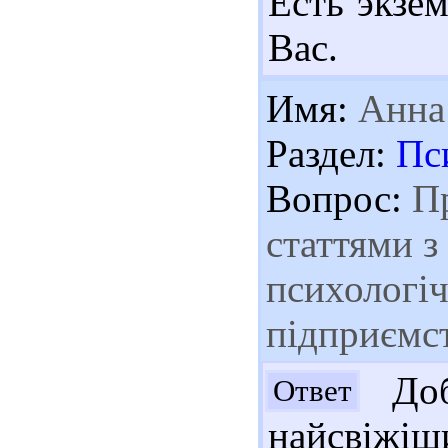
Есть экзе
Вас.
Имя:
Анна
Раздел:
Пс
Вопрос:
Пр
статтями з
психологіч
підприємс
Доб
Ответ
найсвіжіш