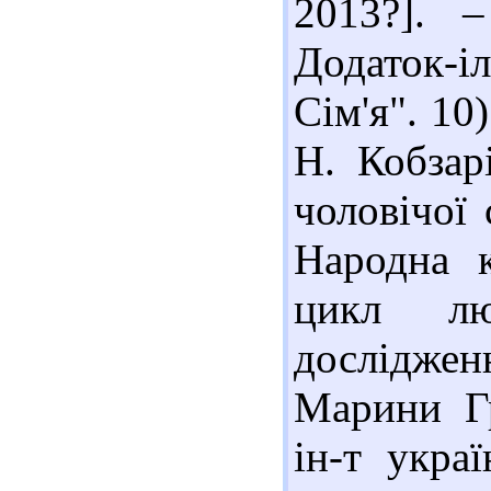
2013?]. 
Додаток-і
Сім'я". 10
Н. Кобзар
чоловічої 
Народна к
цикл люд
досліджен
Марини Гр
ін-т украї