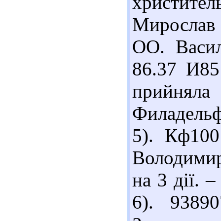
христител
Мирослав 
ОО. Васил
86.37 И85
прийняла 
Филадельф
5). Кф10
Володимир
на 3 дії. –
6). 9389