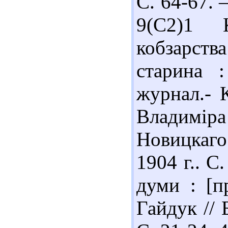
С. 64-67. 
9(С2)1 
кобзарств
старина 
журнал.- К
Владимір
Новицкаго
1904 г.. С
думи : [п
Гайдук // 