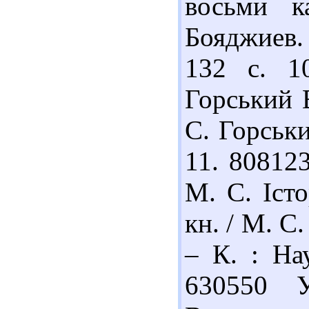
восьми к
Бояджиев. 
132 с. 1
Горський В
С. Горськи
11. 80812
М. С. Істо
кн. / М. С.
– К. : На
630550 