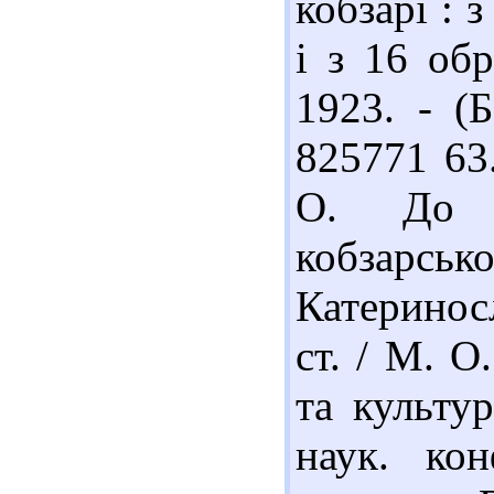
кобзарі : 
і з 16 обр
1923. - (Б
825771 63
О. До п
кобзар
Катеринос
ст. / М. О
та культур
наук. кон