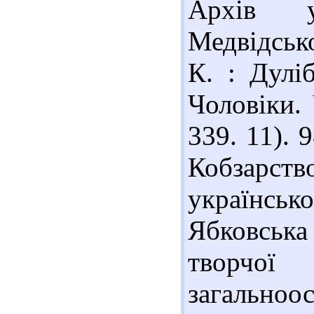
Архів у
Медвідськ
К. : Дуліб
Чоловіки. 
339. 11). 
Кобзарст
українсько
Ябковськ
творчої
загальноос