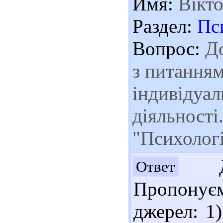
Имя:
Вікто
Раздел:
Пс
Вопрос:
До
з питання
індивідуал
діяльності
"Психологі
Доб
Ответ
Пропонує
джерел: 1