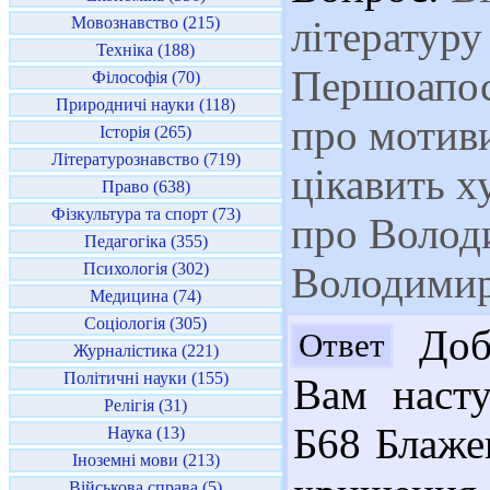
Мовознавство (215)
літературу
Техніка (188)
Першоапос
Філософія (70)
Природничі науки (118)
про мотив
Історія (265)
Літературознавство (719)
цікавить х
Право (638)
Фізкультура та спорт (73)
про Волод
Педагогіка (355)
Психологія (302)
Володимира
Медицина (74)
Соціологія (305)
Добр
Ответ
Журналістика (221)
Політичні науки (155)
Вам насту
Релігія (31)
Б68 Блаже
Наука (13)
Іноземні мови (213)
Військова справа (5)