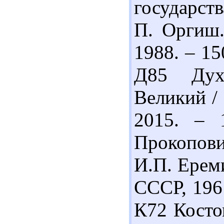
государств
П. Оргиш.
1988. – 15
Д85 Дух
Великий / 
2015. – 
Прокопов
И.П. Ереми
СССР, 1961
К72 Косто