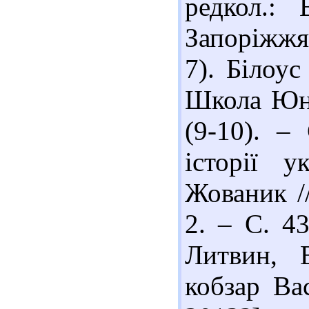
редкол.: 
Запоріжжя 
7). Білоус
Школа Юно
(9-10). –
історії у
Жованик /
2. – С. 4
Литвин, 
кобзар Вас