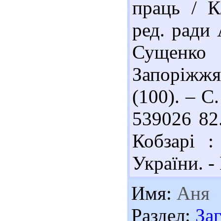
праць / К
ред. ради 
Сущенко 
Запоріжжя
(100). – С.
539026 82
Кобзарі :
України. -
Имя:
Аня
Раздел:
За