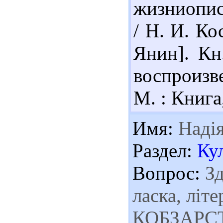
жизниопис
/ Н. И. Ко
Янин]. Кн.
воспроизв
М. : Книга,
Имя:
Наді
Раздел:
Ку
Вопрос:
Зд
ласка, літ
КОБЗАРС