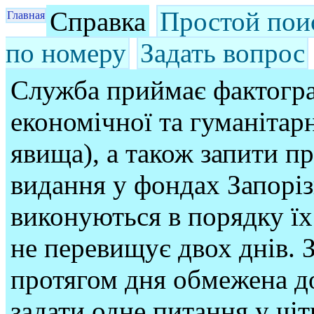
Справка
Простой пои
Главная
по номеру
Задать вопрос
Служба приймає фактогра
економічної та гуманітарн
явища), а також запити п
видання у фондах Запорі
виконуються в порядку їх
не перевищує двох днів. З
протягом дня обмежена до
задати одне питання у чі