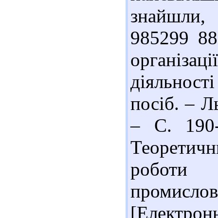
знайшли, 
985299 88
організаці
діяльност
посіб. – Л
– С. 190-
Теоретич
роботи 
промис
[Електронн