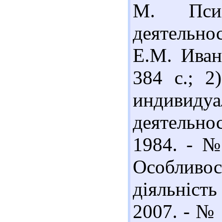
М. Псих
деятельнос
Е.М. Иван
384 с.; 2
индивид
деятельно
1984. - № 
Особливос
діяльніст
2007. - № 