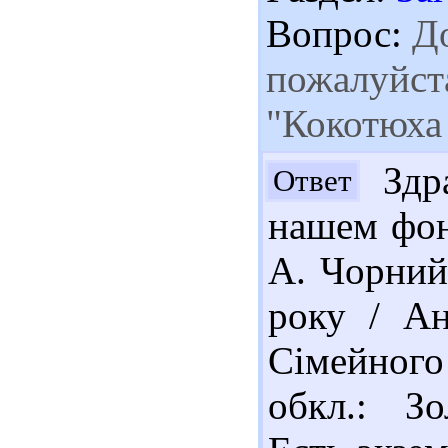
Вопрос:
До
пожалуйста
"Кокотюха
Здра
Ответ
нашем фон
А. Чорний 
року / Ан
Сімейного 
обкл.: З