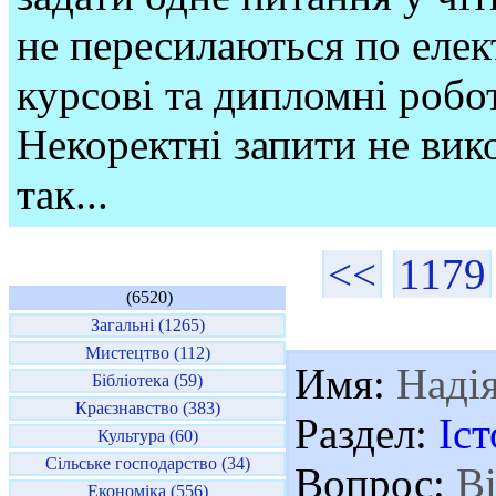
не пересилаються по елек
курсові та дипломні робо
Некоректні запити не вико
так...
<<
1179
(6520)
Загальні (1265)
Мистецтво (112)
Имя:
Наді
Бібліотека (59)
Краєзнавство (383)
Раздел:
Іст
Культура (60)
Сільське господарство (34)
Вопрос:
Ві
Економіка (556)