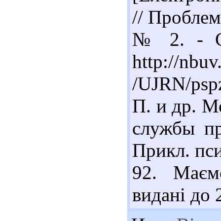
// Проблем
№ 2. - С
http://nbuv
/UJRN/psp
П. и др. 
службы пр
Прикл. пси
92. Маєм
видані до 