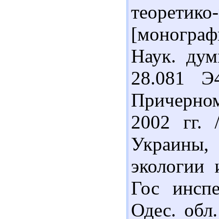
теорети
[монограф
Наук. дум
28.081 Э
Причерном
2002 гг. 
Украины,
экологии 
Гос инсп
Одес. обл.