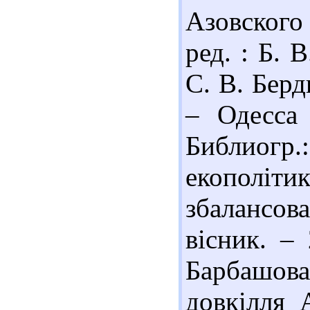
Азовского
ред. : Б. 
С. В. Берд
– Одесса 
Библиогр
екополітик
збалансов
вісник. –
Барбашо
довкілля 