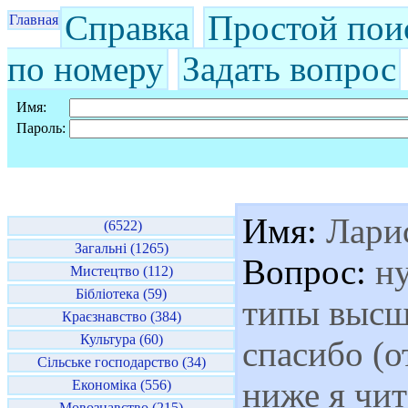
Справка
Простой пои
Главная
по номеру
Задать вопрос
Имя:
Пароль:
Имя:
Лари
(6522)
Загальні (1265)
Вопрос:
ну
Мистецтво (112)
Бібліотека (59)
типы высш
Краєзнавство (384)
Культура (60)
спасибо (о
Сільське господарство (34)
ниже я чит
Економіка (556)
Мовознавство (215)