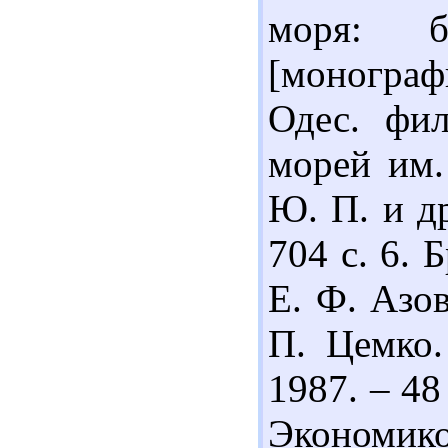
моря: б
[монографи
Одес. фи
морей им.
Ю. П. и др
704 с. 6.
Е. Ф. Азо
П. Цемко.
1987. – 48
Экономик