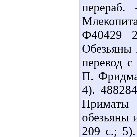
перераб.
Млекопита
Ф40429 2
Обезьяны 
перевод с 
П. Фридман
4). 48828
Приматы 
обезьяны и
209 с.; 5