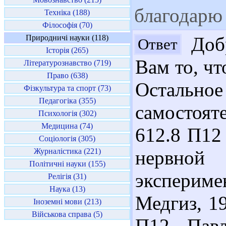
благодарю
Техніка (188)
Філософія (70)
Природничі науки (118)
Добр
Ответ
Історія (265)
Вам то, чт
Літературознавство (719)
Право (638)
Остальн
Фізкультура та спорт (73)
Педагогіка (355)
самостоя
Психологія (302)
Медицина (74)
612.8 П12
Соціологія (305)
Журналістика (221)
нервн
Політичні науки (155)
эксперим
Релігія (31)
Наука (13)
Медгиз, 19
Іноземні мови (213)
Військова справа (5)
П12 Павл