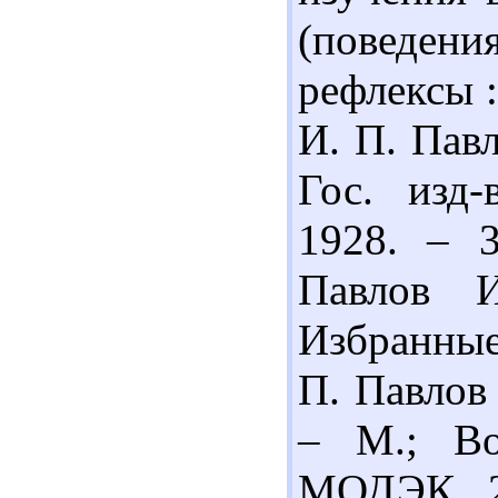
(поведе
рефлексы : 
И. П. Павл
Гос. изд-
1928. – 3
Павлов 
Избранные
П. Павлов 
– М.; В
МОДЭК, 20