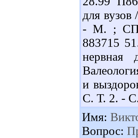
28.99 П86
для вузов 
- М. ; СП
883715 51
нервная 
Валеология
и выздоров
С. Т. 2. - 
Имя:
Викт
Вопрос:
Пр