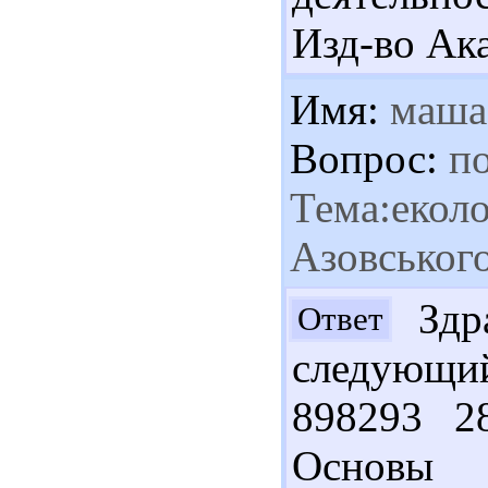
Изд-во Ака
Имя:
маша
Вопрос:
по
Тема:еколо
Азовського
Здра
Ответ
следующий
898293 2
Основы 