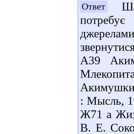
Шан
Ответ
потребу
джерелам
звернутис
А39 Аки
Млекопит
Акимушкин.
: Мысль, 1
Ж71 а Жизн
В. Е. Соко