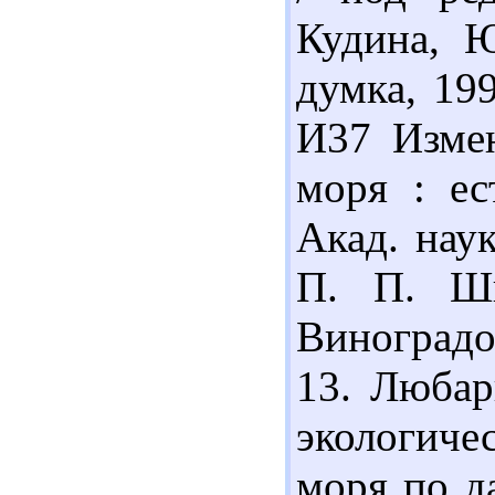
Кудина, Ю
думка, 199
И37 Измен
моря : ес
Акад. нау
П. П. Ши
Виноградов
13. Любар
экологич
моря по д