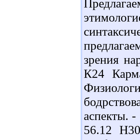
Предлагае
этимол
синтаксич
предлага
зрения на
К24 Карма
Физиоло
бодрство
аспекты. -
56.12 Н3