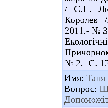
/ С.П. Лю
Королев 
2011.- № 3
Екологічн
Причорномо
№ 2.- С. 1
Имя:
Таня
Вопрос:
Шу
Допоможіть