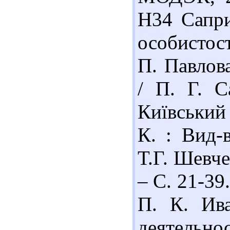
Н34 Сапри
особистост
П. Павлов
/ П. Г. С
Київський 
К. : Вид-
Т.Г. Шевчен
– С. 21-39
П. К. Ив
деятельнос