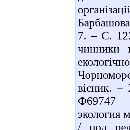
організа
Барбашова 
7. – С. 12
чинники н
еколог
Чорноморс
вісник. –
Ф69747 
экология 
/ под ре