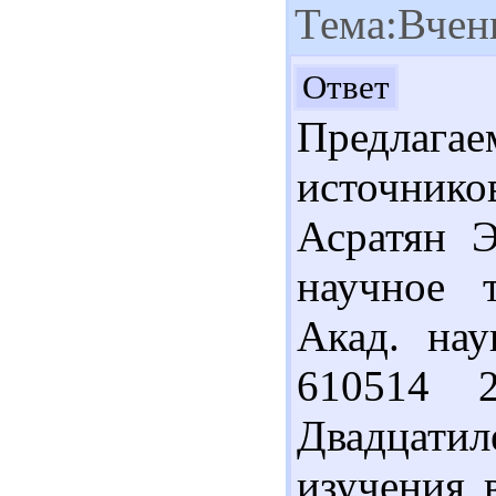
Тема:Вчен
Здр
Ответ
Предлага
источнико
Асратян 
научное т
Акад. нау
610514 
Двадцати
изучения 