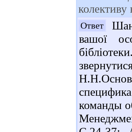
колективу 
Шано
Ответ
вашої ос
бібліотек
звернутис
Н.Н.Осн
специфика
команды о
Менеджмен
С.24-37; 