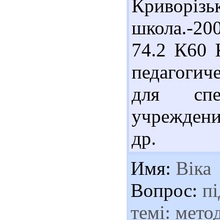
Криворі
школа.-20
74.2 К60 
педагогич
для спец
учреждени
др.
Имя:
Віка
Вопрос:
пі
темі: мето