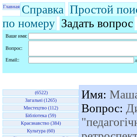
Справка
Простой пои
Главная
по номеру
Задать вопрос
Ваше имя:
Вопрос:
Email::
д
Имя:
Маш
(6522)
Загальні (1265)
Вопрос:
Ди
Мистецтво (112)
Бібліотека (59)
"педагогіч
Краєзнавство (384)
Культура (60)
ретроспект