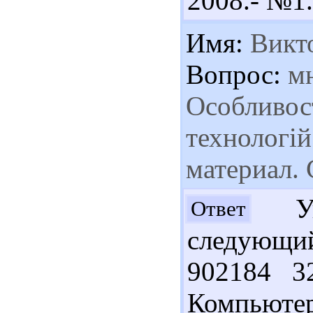
2008.- №1.
Имя:
Викт
Вопрос:
мн
Особливост
технологій
материал. 
Ув.
Ответ
следующи
902184 3
Компьютер