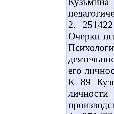
Кузьмина
педагогиче
2. 25142
Очерки пс
Психол
деятельно
его личнос
К 89 Куз
личности
производст