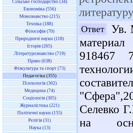
Сільське господарство (34)
литератур
Економіка (556)
Мовознавство (215)
Техніка (188)
Ув. 
Ответ
Філософія (70)
Природничі науки (118)
материал
Історія (265)
918467 7
Літературознавство (719)
Право (638)
технологии
Фізкультура та спорт (73)
Педагогіка (355)
составит
Психологія (302)
Медицина (74)
"Сфера",20
Соціологія (305)
Журналістика (221)
Селевко Г
Політичні науки (155)
на осн
Релігія (31)
Наука (13)