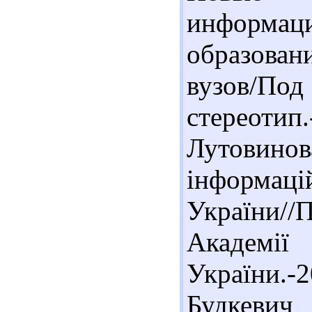
информаци
образова
вузов/Под
стереотип
Лутовин
інформаці
України//П
Академ
України.
Будкев