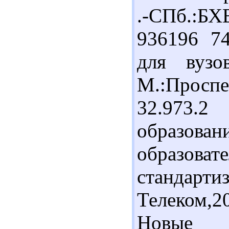
.-СПб.:Б
936196 74
для вузо
М.:Просп
32.973.
образ
образова
стандарти
Телеком,20
Новые