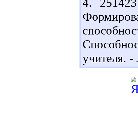
4. 25142
Формиро
способност
Способно
учителя. - 