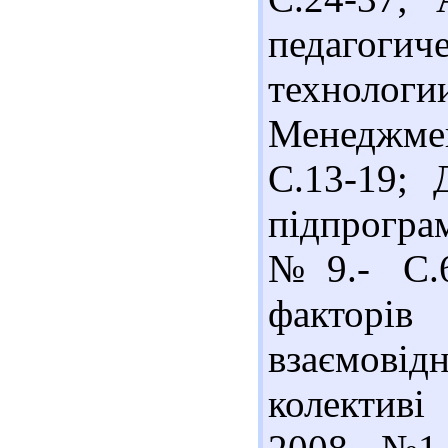
педагог
технологи
Менеджмен
С.13-19; 
підпрогра
№9.- С.6
факторі
взаємов
колективі 