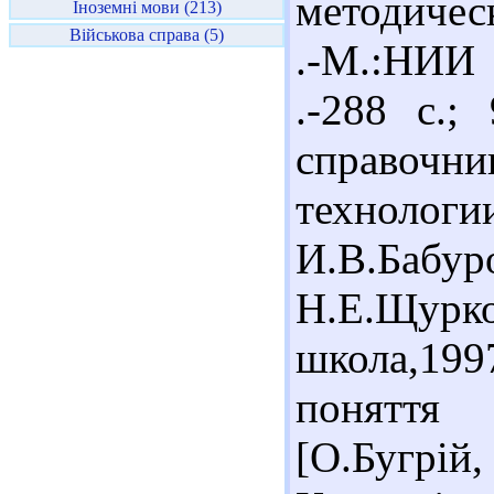
методичес
Іноземні мови (213)
Військова справа (5)
.-М.:НИИ
.-288 с.;
справоч
техноло
И.В.Бабур
Н.Е.Щ
школа,199
поняття 
[О.Бугрі