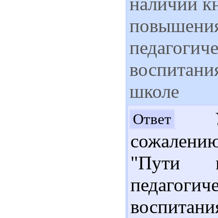
наличии к
повышения
педагогиче
воспитани
школе
Ув
Ответ
сожалени
"Пути п
педагогич
воспитан