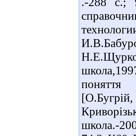
.-288 с.;
справоч
техноло
И.В.Бабур
Н.Е.Щ
школа,199
поняття 
[О.Бугрі
Криворі
школа.-20