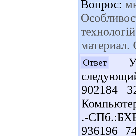
Вопрос:
мн
Особливост
технологій
материал. 
Ув.
Ответ
следующи
902184 3
Компьютер
.-СПб.:Б
936196 74