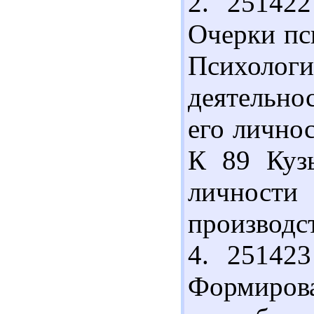
2. 25142
Очерки пс
Психол
деятельно
его личнос
К 89 Куз
личности
производст
4. 25142
Формиро