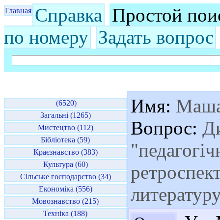
Справка
Простой пои
Главная
по номеру
Задать вопрос
Имя:
Маш
(6520)
Загальні (1265)
Вопрос:
Ди
Мистецтво (112)
Бібліотека (59)
"педагогіч
Краєзнавство (383)
Культура (60)
ретроспект
Сільське господарство (34)
литератур
Економіка (556)
Мовознавство (215)
Техніка (188)