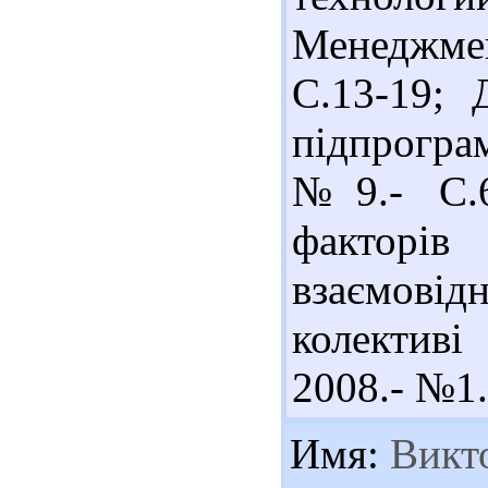
Менеджмен
С.13-19; 
підпрогра
№9.- С.6
факторі
взаємов
колективі 
2008.- №1.
Имя:
Викт