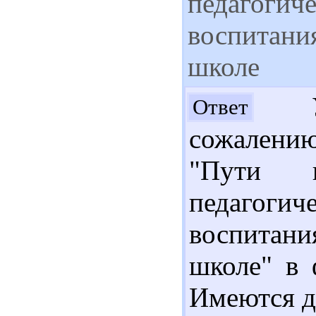
педагогиче
воспитани
школе
Ув
Ответ
сожалени
"Пути п
педагогич
воспитан
школе" в 
Имеются др