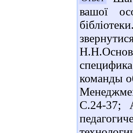
вашої ос
бібліотек
звернутис
Н.Н.Осн
специфика
команды о
Менеджмен
С.24-37; 
педагог
технологи