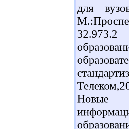
для вузо
М.:Просп
32.973.
образ
образова
стандарти
Телеком,20
Новые
информаци
образова