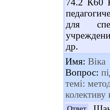
74.2 К60 
педагогич
для спец
учреждени
др.
Имя:
Віка
Вопрос:
пі
темі: мето
колективу 
Шано
Ответ