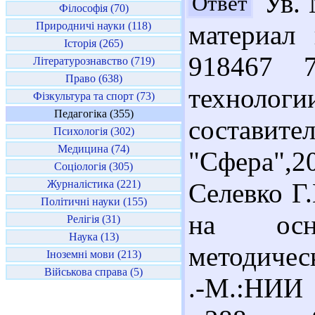
Ув. 
Ответ
Філософія (70)
Природничі науки (118)
материал
Історія (265)
918467 7
Літературознавство (719)
Право (638)
технологии
Фізкультура та спорт (73)
Педагогіка (355)
составит
Психологія (302)
Медицина (74)
"Сфера",20
Соціологія (305)
Журналістика (221)
Селевко Г
Політичні науки (155)
на осн
Релігія (31)
Наука (13)
методичес
Іноземні мови (213)
Військова справа (5)
.-М.:НИИ