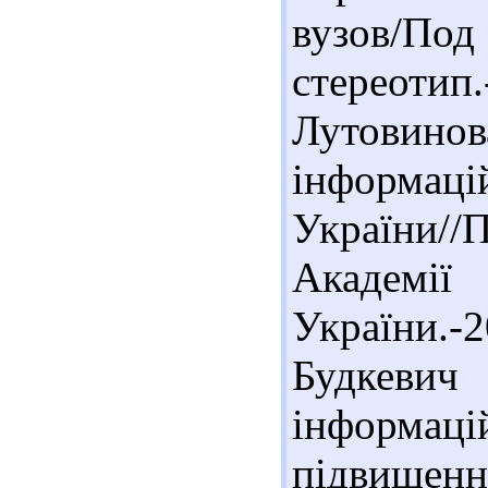
вузов/Под
стереотип
Лутовин
інформаці
України//П
Академ
України.
Будкев
інформац
підвищенн