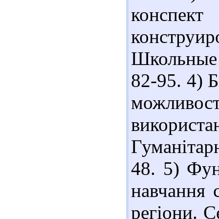
конспе
конструи
Школьные т
82-95. 4) 
можливо
використан
Гуманітарн
48. 5) Фу
навчання 
регіони. С