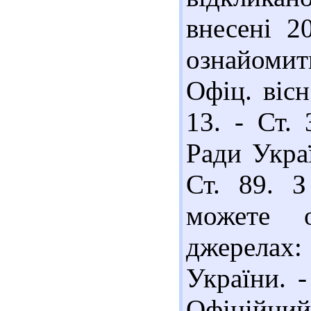
внесені 2
ознайомит
Офіц. вісн
13. - Ст. 
Ради Украї
Ст. 89. 
можете о
джерелах:
України. -
Офіційний 