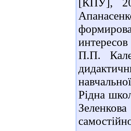
[КПУ], 2
Апанасен
формиро
интересов
П.П. Кал
дидактични
навчально
Рідна школ
Зеленкова
самостій