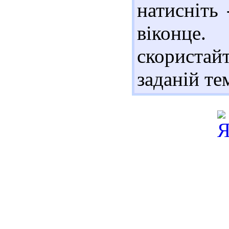
натисніть
віконце.
скористай
заданій те