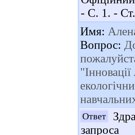
- С. 1. - Ст
Имя:
Ален
Вопрос:
До
пожалуйста
"Інновації
екологічн
навчальних
Здра
Ответ
запроса