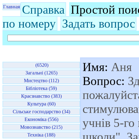
Справка
Простой пои
Главная
по номеру
Задать вопрос
Имя:
Аня
(6520)
Загальні (1265)
Вопрос:
Зд
Мистецтво (112)
Бібліотека (59)
пожалуйста
Краєзнавство (383)
Культура (60)
стимулюван
Сільське господарство (34)
учнів 5-го
Економіка (556)
Мовознавство (215)
школи". За
Техніка (188)