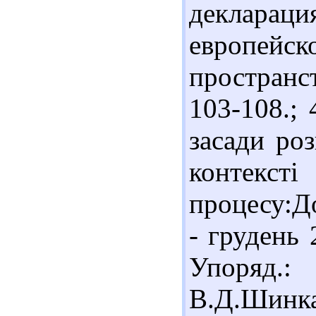
декларац
европей
пространст
103-108.;
засади ро
конте
процесу:Д
- грудень 
Упоряд.:
В.Д.Шин