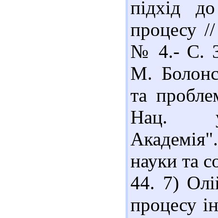
підхід до
процесу //
№ 4.- С. 3
М. Болонс
та проблем
Нац. ун
Академія"
науки та со
44. 7) Ол
процесу ін