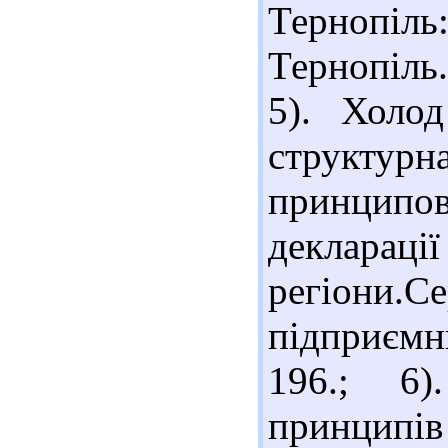
Тернопі
Тернопіль.
5). Холод
структу
принцип
деклар
регіон
підприємн
196.; 6)
принципів