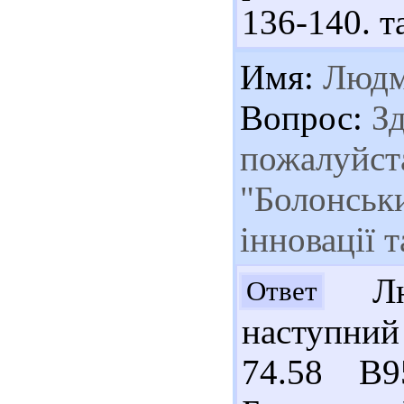
136-140. та
Имя:
Людм
Вопрос:
Зд
пожалуйста
"Болонськи
інновації 
Люд
Ответ
наступний
74.58 В9