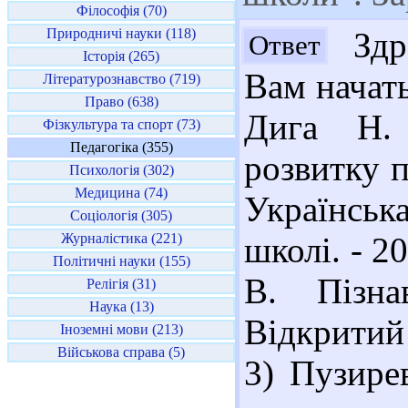
Філософія (70)
Природничі науки (118)
Здра
Ответ
Історія (265)
Вам начат
Літературознавство (719)
Право (638)
Дига Н. 
Фізкультура та спорт (73)
Педагогіка (355)
розвитку п
Психологія (302)
Медицина (74)
Українська
Соціологія (305)
Журналістика (221)
школі. - 20
Політичні науки (155)
В. Пізна
Релігія (31)
Наука (13)
Відкритий 
Іноземні мови (213)
Військова справа (5)
3) Пузире