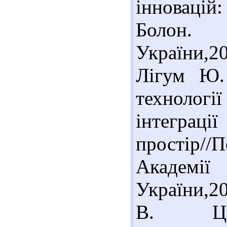
інновацій:
Болон. 
України,2
Лігум Ю. 
технолог
інтеграц
простір//П
Академ
України,20
В. Цивіл