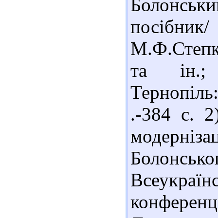
Болонсь
посібник/
М.Ф.Степк
та ін.;
Тернопіль
.-384 с. 
модернізац
Болонсько
Всеукраїн
конферен