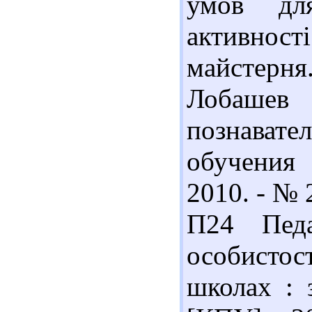
умов для
активност
майстерня.
Лобаше
познавате
обучения
2010. - № 
П24 Педа
особистос
школах : 