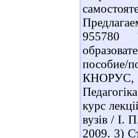
самостоят
Предлагае
955780 
образова
пособие/по
КНОРУС, 
Педагогіка
курс лекці
вузів / І. 
2009. 3) 