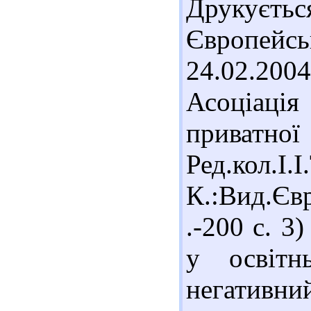
Друкуєть
Європейськ
24.02.200
Асоціаці
приватно
Ред.кол.І.
К.:Вид.Єв
.-200 с. 3
у освітн
негативни