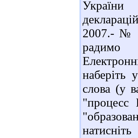
України
деклараці
2007.- № 
радимо
Електронн
наберіть 
слова (у 
"процесс 
"образов
натисніт