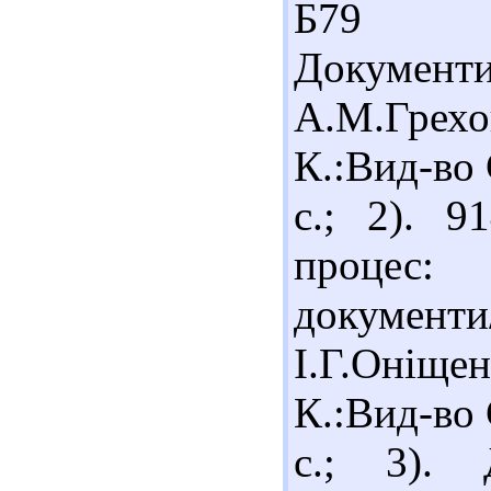
Б79 Б
Документ
А.М.Грехо
К.:Вид-во 
с.; 2). 9
процес
документ
І.Г.Оніщен
К.:Вид-во 
с.; 3). 