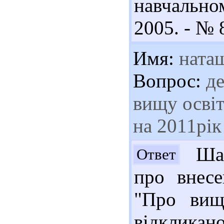
навчально
2005. - № 8
Имя:
ната
Вопрос:
де
вищу освіт
на 2011рік
Шан
Ответ
про внесе
"Про вищ
відкликан