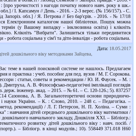
 : [про урочистості з нагоди початку нового навч. року в шк.-
] / І. Капсамун // День. - 2016. - 2-3 верес. (№ 156/157). - С.
Запоріз. обл.] / Я. Петрова // Без бар'єрів. - 2016. - № 17/18
атися Електронним каталогом нашої бібліотеки. Пошук можна
термін (у Вашому випадку - інклюзивна освіта) і клікніть
вікно. Клікніть "Вибрати". Залишиться тільки передивитися
 робота соціальна у сім'ї та діти-інваліди - робота соціальна.
Дата:
18.05.2017
тей дошкільного віку методиками Зайцева,
с теме в нашей поисковой системе не нашлось. Предлагаем
я и практика : учеб. пособие для пед. вузов / М. Г. Сорокова.
ессори : статьи, советы и рекомендации / Ю. И. Фаусек. – М. :
 4). Дмитруха, А. В. Філософсько-педагогічні імплікації поглядів
 держ. інженер. акад. – 2015. – № 61. – С. 120-126.; 5). 837257
1 С14 Сазонова, А. В. Загальнотеоретичні основи природничо-
і науки України. – К. : Слово, 2010. – 248 с. – Педагогіка. –
метод. рекомендації) / Л. Г. Петерсон, Н. П. Холіна. – Суми :
ка" : навчання дітей середнього дошкільного віку математики /
ля дошкільного навчального закладу, Дошкілля ХХІ. – Бібліогр.:
тематичного розвитку дітей дошкільного віку : навч. посіб. /
ртр.). – Бібліогр. в кінці модулів.; 10). 558449 371.018 Н60