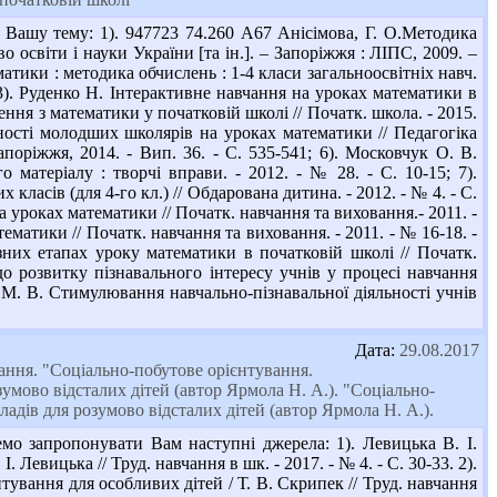
Вашу тему: 1). 947723 74.260 А67 Анісімова, Г. О.Методика
о освіти і науки України [та ін.]. – Запоріжжя : ЛІПС, 2009. –
ематики : методика обчислень : 1-4 класи загальноосвітніх навч.
; 3). Руденко Н. Інтерактивне навчання на уроках математики в
ження з математики у початковій школі // Початк. школа. - 2015.
ьності молодших школярів на уроках математики // Педагогіка
апоріжжя, 2014. - Вип. 36. - С. 535-541; 6). Московчук О. В.
матеріалу : творчі вправи. - 2012. - № 28. - С. 10-15; 7).
класів (для 4-го кл.) // Обдарована дитина. - 2012. - № 4. - С.
 на уроках математики // Початк. навчання та виховання.- 2011. -
матики // Початк. навчання та виховання. - 2011. - № 16-18. -
зних етапах уроку математики в початковій школі // Початк.
 до розвитку пізнавального інтересу учнів у процесі навчання
ка М. В. Стимулювання навчально-пізнавальної діяльності учнів
Дата:
29.08.2017
вання. "Соціально-побутове орієнтування.
умово відсталих дітей (автор Ярмола Н. А.). "Соціально-
ладів для розумово відсталих дітей (автор Ярмола Н. А.).
емо запропонувати Вам наступні джерела: 1). Левицька В. І.
Левицька // Труд. навчання в шк. - 2017. - № 4. - С. 30-33. 2).
тування для особливих дітей / Т. В. Скрипек // Труд. навчання