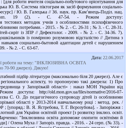
 : [для роботи вчителя соціально-побутового орієнтування для
лецька Ю. В. Система піктограм як засіб формування соціально-
рс] / Ю. В. Галецька // Зб. наук. пр. Кам’янець-Поділ. нац.
- Вип. 19 (2). - С. 47-54. - Режим доступу:
ння тестових методик учнів з особливостями психофізичного
ливими потребами. - 2015. - № 2. - С. 26-31 ; № 3. - С. 28-31.
ей-сиріт із ЗПР // Дефектолог. - 2009. - № 2. - С. 34-36. 7).
шкільників із помірною розумовою відсталістю // Дитина з
тии навыков социально-бытовой адаптации детей с нарушением
. - № 2. - С. 63-67.
Дата:
22.06.2017
омної роботи на тему: "ІНКЛЮЗИВНА ОСВІТА
0-90 джерел). Дякую!
табний підбір літератури (максимально біля 20 джерел). Але є
я регіонального аспекту, то пропонуємо такі джерела: 1) Про
ередовища у Запорізькій області» : наказ МОН України від
ступа: http://old.mon.gov.ua/files/normative/2016-07-
дєєва С. О. До педагогічного супроводу дітей із особливими
ізької області у 2013-2014 навчальному році : метод. рек. /
; [упоряд.: В. Я. Ястребова, Т. Г. Вєрозубова]. - Запоріжжя :
ілотний для України освітній проект [з розвитку інклюз. освіт.
в Марченко: "Інклюзивна освіта допоможе охопити освітніми й
ди] / Олена Муха // Запоріз. правда. - 2016. - 24 серп. (№ 33). -
світи в області / Леонід Семенов // Запоріз. правда. - 2016. -