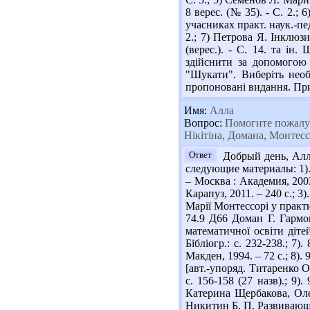
8 верес. (№ 35). - С. 2.;
учасниках практ. наук.-пед
2.; 7) Петрова Я. Інклюзи
(верес.). - С. 14. та і
здійснити за допомогою 
"Шукати". Виберіть необ
пропоновані видання. При 
Имя:
Алла
Вопрос:
Помогите пожалуй
Нікітіна, Домана, Монтесс
Ответ
Добрый день, Алл
следующие материалы: 1). 
– Москва : Академия, 2003
Карапуз, 2011. – 240 с.; 3
Марії Монтессорі у практик
74.9 Д66 Доман Г. Гармон
математичної освіти дітей
Бібліогр.: с. 232-238.; 7
Макден, 1994. – 72 с.; 8)
[авт.-упоряд. Титаренко О
с. 156-158 (27 назв).; 9)
Катерина Щербакова, Олен
Никитин Б. П. Развивающие