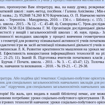
, пропонуємо Вам літературу, яка, на нашу думку, розкриває 
атковій школі : навч.-метод. посібник / Галина Анісімова ; Мін-в
.: 51 назва.; 2). 952848 74.260 К70 Корчевська, О. П. Навчаємо мат
ка. – Тернопіль : Мандрівець, 2010. – 156 с. – Бібліогр.: с. 155
. школа.- 2015. - № 12. - С. 45-48; 4). Скворцова С. Урок-дослід
974596 74.58 П24 Шкільова Г. М. Організація дослідницької діял
стості у вищій і загальноосвітній школах : зб. наук. праць.- З
тивності молодших школярів у процесі вивчення геометричного 
геометрії для розвитку пізнавальної активності учнів початкових 
Дидактичні ігри як засіб активізації пізнавальної діяльності учнів
Тромпинская Л. К. Развитие креативности мышления на уроках мате
 І. Ефективність використання інформаційних технологій на рі
С. 21-25; 11). Іваній В. Підготовка вчителів початкових класів
. Бурчак // Початк. школа. - 2011. - № 3. - С. 43-47; 12). Толоч
к. навчання та виховання. - 2010. - № 19-21. - С. 29-38.
ература. Або подібна цієї тематики: Соціально-побутове орієнту
ик для спеціальних загальноосвітніх навчальних закладів для роз
клас" підручник для спеціальних загальноосвітніх навчальних зак
орія! На жаль, цих видань в нашій бібліотеці немає, але мож
ливими потребами: уроки соціально-побутового орієнтування / В. І. 
 ігрових технологій навчання: уроки соціально-побутового орієн