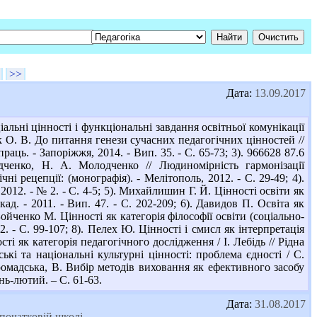
>>
Дата:
13.09.2017
ьні цінності і функціональні завдання освітньої комунікації
як О. В. До питання генези сучасних педагогічних цінностей //
аць. - Запоріжжя, 2014. - Вип. 35. - С. 65-73; 3). 966628 87.6
енко, Н. А. Молодченко // Людиномірність гармонізації
і рецепції: (монографія). - Мелітополь, 2012. - С. 29-49; 4).
012. - № 2. - С. 4-5; 5). Михайлишин Г. Й. Цінності освіти як
ад. - 2011. - Вип. 47. - С. 202-209; 6). Давидов П. Освіта як
 Бойченко М. Цінності як категорія філософії освіти (соціально-
. - С. 99-107; 8). Пелех Ю. Цінності і смисл як інтерпретація
сті як категорія педагогічного дослідження / І. Лебідь // Рідна
ські та національні культурні цінності: проблема єдності / С.
 Громадська, В. Вибір методів виховання як ефективного засобу
нь-лютий. – С. 61-63.
Дата:
31.08.2017
 початковій школі