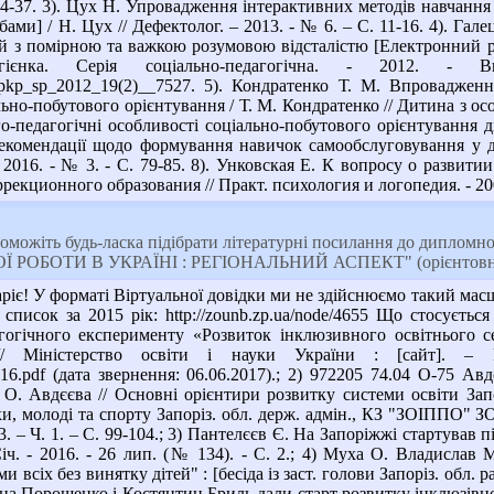
 34-37. 3). Цух Н. Упровадження інтерактивних методів навчання
ами] / Н. Цух // Дефектолог. – 2013. - № 6. – С. 11-16. 4). Га
й з помірною та важкою розумовою відсталістю [Електронний ресу
гієнка. Серія соціально-педагогічна. - 2012. 
/znpkp_sp_2012_19(2)__7527. 5). Кондратенко Т. М. Впровадже
ьно-побутового орієнтування / Т. М. Кондратенко // Дитина з особ
-педагогічні особливості соціально-побутового орієнтування діт
комендації щодо формування навичок самообслуговування у до
 2016. - № 3. - С. 79-85. 8). Унковская Е. К вопросу о разви
рекционного образования // Практ. психология и логопедия. - 2009
оможіть будь-ласка підібрати літературні посилання до дипл
РОБОТИ В УКРАЇНІ : РЕГІОНАЛЬНИЙ АСПЕКТ" (орієнтовно 7
іє! У форматі Віртуальної довідки ми не здійснюємо такий масш
писок за 2015 рік: http://zounb.zp.ua/node/4655 Що стосуєтьс
гогічного експерименту «Розвиток інклюзивного освітнього с
іністерство освіти і науки України : [сайт]. – Режим до
6.pdf (дата звернення: 06.06.2017).; 2) 972205 74.04 О-75 Ав
 О. Авдєєва // Основні орієнтири розвитку системи освіти Запор
и, молоді та спорту Запоріз. обл. держ. адмін., КЗ "ЗОІППО" ЗОР 
. – Ч. 1. – С. 99-104.; 3) Пантелєєв Є. На Запоріжжі стартував п
Січ. - 2016. - 26 лип. (№ 134). - С. 2.; 4) Муха О. Владисла
 всіх без винятку дітей" : [бесіда із заст. голови Запоріз. обл. ра
на Порошенко і Костянтин Бриль дали старт розвитку інклюзівної о