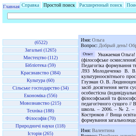
Справка
Простой поиск
Расширенный поиск
Пои
Главная
Имя:
Ольга
(6522)
Вопрос:
Добрый день! Обр
Загальні (1265)
Ответ
Уважаемая Ольга! 
Мистецтво (112)
(філософське осмислення0 
Бібліотека (59)
Педагогіка формування тво
Л93 Молодиченко В. В. 
Краєзнавство (384)
культурноосвітнього прост
Культура (60)
Глузман О. В. Людиноцентр
засіб досягнення мети сус
Сільське господарство (34)
особистісна (індивідуальна
Економіка (556)
філософський та філософсь
Мовознавство (215)
педагогічного сущого // Ви
школа. – 2006. – № 2. – С
Техніка (188)
Кострюков // Вища освіта 
Філософія (70)
формування загальнолюдськ
Природничі науки (118)
Имя:
Валентина
Історія (265)
Вопрос:
Прийоми активізац