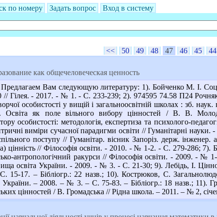
ск по номеру
Задать вопрос
Вход в систему
<<
50
49
48
47
46
45
44
азование как общечеловеческая ценность
Предлагаем Вам следующую литературу: 1). Бойченко М. І. Соціал
// Гілея. - 2017. - № 1. - С. 233-239; 2). 974595 74.58 П24 Рочн
рчої особистості у вищій і загальноосвітній школах : зб. наук. пр
Освіта як поле вільного вибору цінностей / В. В. Молодч
ору особистості: методологія, експертиза та психолого-педагогічн
ичні виміри сучасної парадигми освіти // Гуманітарні науки. - 2
пільного поступу // Гуманітар. вісник Запоріз. держ. інженер. ак
) цінність // Філософія освіти. - 2010. - № 1-2. - С. 279-286; 7).
ко-антропологічний ракурси // Філософія освіти. - 2009. - № 1-2
ща освіта України. - 2009. - № 3. - С. 21-30; 9). Лебідь, І. Цінно
. 15-17. – Бібліогр.: 22 назв.; 10). Кострюков, С. Загальнолюд
України. – 2008. – № 3. – С. 75-83. – Бібліогр.: 18 назв.; 11).
их цінностей / В. Громадська // Рідна школа. – 2011. – № 2, січе
ії навчальної діяльності учнів у процесі навчання математики в