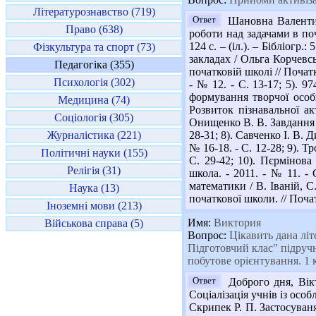
Літературознавство (719)
Ответ
Шановна Валентино
Право (638)
роботи над задачами в поч
124 с. – (іл.). – Бібліогр
Фізкультура та спорт (73)
закладах / Ольга Корчевсь
Педагогіка (355)
початковій школі // Початк
Психологія (302)
- № 12. - С. 13-17; 5). 
формування творчої особи
Медицина (74)
Розвиток пізнавальної ак
Соціологія (305)
Онищенко В. В. Завдання з 
Журналістика (221)
28-31; 8). Савченко І. В. 
№ 16-18. - С. 12-28; 9). 
Політичні науки (155)
С. 29-42; 10). Пєрмінова
Релігія (31)
школа. - 2011. - № 11. - 
математики / В. Іваній, С
Наука (13)
початкової школи. // Почат
Іноземні мови (213)
Имя:
Виктория
Військова справа (5)
Вопрос:
Цікавить дана літ
Підготовчий клас" підручн
побутове орієнтування. 1 
Ответ
Доброго дня, Вікт
Соціалізація учнів із особ
Скрипек Р. П. Застосуваня