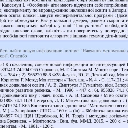
 6) Капсамун І. «Особливі» діти мають відчувати себе потрібними
. експерименту по впровадженню інклюзивної освіти в Запоріз. обл.
вна освіта: плюси і мінуси експериментальної програми : [досвід 
н. Щоб не обмежувати Вас у кількості джерел, радимо скорист
такого алгоритму: наберіть у полі "Пошук теми" необхідний 
хідне ключове слово, клікніть - ви повернетесь у попереднє 
необхідності повторити алгоритм з іншими темами: діти-інваліди -
ста найти новую информацию по теме: "Навчання математики ді
орі". Спасибо
а! К сожалению, совсем новой информации по интересующей Ва
891413 74.204 С65 Сорокова, М. Г. Система М. Монтессори. Теори
. – 384 с.; 2). 965220 88.8 Ф28 Фаусек, Ю. И. Детский сад Монт
). Корнетов Г. Метод Монтессори // Част. шк. - № 4. - С. 117-121.;
ах дошкільної освіти / А. В. Дмитруха // Гуманітар. вісн. Запоріз.
ичное развитие ребенка. - М., 1996. - 447 с.; 6). 955828 74.
 дошкільного віку : навч. посіб. / А. В. Сазонова / М-во освіти 
). 821898 74.1 П29 Петерсон, Л. Г. Математика для дошкільнят : (
. 967419 74.1 К65 Конспекти занять до зошита "Математична весел
. М.]. – Запоріжжя : ЛІПС. – 160 с. – (іл). – Бібліотека виховате
. 984897 74.1 Щ61 Щербакова, К. Й. Теорія і методика логіко-ма
а Брежнєва. – Мелітополь : Вид. буд. ММД, 2015. – 200 с. – (по
 игры. - М., 1981. - 120 с.