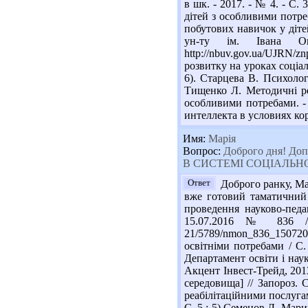
в шк. - 2017. - № 4. - С.
дітей з особливими потреб
побутових навичок у діте
ун-ту ім. Івана О
http://nbuv.gov.ua/UJRN
розвитку на уроках соціал
6). Старцева В. Психолого
Тищенко Л. Методичні ре
особливими потребами. -
интеллекта в условиях кор
Имя:
Марія
Вопрос:
Доброго дня! Доп
В СИСТЕМІ СОЦІАЛЬНОЇ 
Ответ
Доброго ранку, Мар
вже готовий таматичний с
проведення науково-педа
15.07.2016 № 836 // М
21/5789/nmon_836_1507201
освітніми потребами / С.
Департамент освіти і наук
Акцент Інвест-Трейд, 2013
середовища] // Запороз. 
реабілітаційними послугами
С. 5.; 5) Семенов Л. Мари