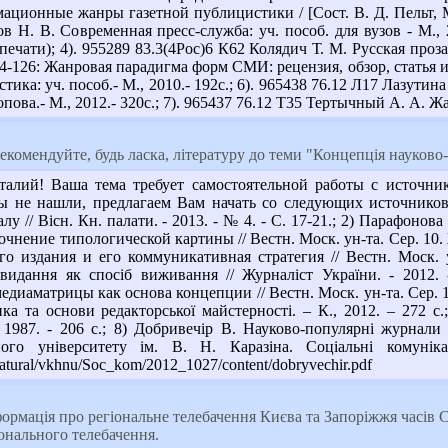
ионные жанры газетной публицистики / [Сост. В. Д. Пельт, М. З.
ов Н. В. Современная пресс-служба: уч. пособ. для вузов - М., 
ечати); 4). 955289 83.3(4Рос)6 К62 Колядич Т. М. Русская проз
. 34-126: Жанровая парадигма форм СМИ: рецензия, обзор, статья и
ика: уч. пособ.- М., 2010.- 192с.; 6). 965438 76.12 Л17 Лазутина
попова.- М., 2012.- 320с.; 7). 965437 76.12 Т35 Тертычный А. А. 
комендуйте, будь ласка, літературу до теми "Концепція науково
талий! Ваша тема требует самостоятельной работы с источник
 не нашли, предлагаем Вам начать со следующих источников: 
лу // Вісн. Кн. палати. - 2013. - № 4. - С. 17-21.; 2) Парафон
нение типологической картины // Вестн. Моск. ун-та. Сер. 10. Ж
о издания и его коммуникативная стратегия // Вестн. Моск. ун
идання як спосіб виживання // Журналіст України. - 2012.
диаматрицы как основа концепции // Вестн. Моск. ун-та. Сер. 10.
ка та основи редакторської майстерності. – К., 2012. – 272 
 1987. - 206 с.; 8) Добривечір В. Науково-популярні журнали 
ьного університету ім. В. Н. Каразіна. Соціальні комуні
/natural/vkhnu/Soc_kom/2012_1027/content/dobryvechir.pdf
ормація про регіональне телебачення Києва та Запоріжжя часів 
онального телебачення.