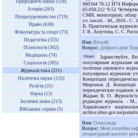
Природничі науки (118)
660344 76.12 И74 Информац
Історія (265)
65.050.212 Ч-52 Четвертк
СМИ, мониторинг, обзор п
Літературознавство (719)
уч. пособ. - М., 2010.- С
Право (638)
В. Практическая журналист
Г. В. Лазутина, С. С. Рас
Фізкультура та спорт (73)
Педагогіка (355)
Имя:
Віталій
Психологія (302)
Вопрос:
Доброго дня! Поре
Медицина (74)
Ответ
Здравствуйте, Ви
популярным журналам мы
Соціологія (305)
політики наукового журна
Журналістика (221)
популярных журналов: уточ
Політичні науки (155)
Концепция периодическог
Миронюк Д. Концепція в
Релігія (31)
периодические издания: ме
Наука (13)
Жадько В. О. Журналісти
Іноземні мови (213)
редакции журнала. - М.,
Харківського націонал
Військова справа (5)
archive.nbuv.gov.ua/portal
Имя:
Олександр
Вопрос:
Мені потрібна інф
літературний контент регі