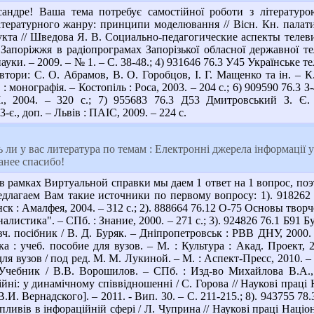
дре! Ваша тема потребує самостійної роботи з літературою
тературного жанру: принципи моделювання // Вісн. Кн. палати.
кта // Шведова Я. В. Социально-педагогические аспекты телеви
 Запоріжжя в радіопрограмах Запорізької обласної державної тел
уки. – 2009. – № 1. – С. 38-48.; 4) 931646 76.3 У45 Українське те
; автори: С. О. Абрамов, В. О. Горобцов, І. Г. Мащенко та ін. –
 : монографія. – Костопіль : Роса, 2003. – 204 с.; 6) 909590 76.3
., 2004. – 320 с.; 7) 955683 76.3 Д53 Дмитровський З. Є. 
-є., доп. – Львів : ПАІС, 2009. – 224 с.
ь ли у вас литература по темам : Електронні джерела інформації 
анее спасибо!
 рамках Виртуальной справки мы даем 1 ответ на 1 вопрос, поэт
длагаем Вам такие источники по первому вопросу: 1). 918262 7
нск : Амалфея, 2004. – 312 с.; 2). 888664 76.12 О-75 Основы твор
алистика". – СПб. : Знание, 2000. – 271 с.; 3). 924826 76.1 Б91 
вч. посібник / В. Д. Буряк. – Дніпропетровськ : РВВ ДНУ, 2000.
а : учеб. пособие для вузов. – М. : Культура : Акад. Проект,
для вузов / под ред. М. М. Лукиной. – М. : Аспект-Пресс, 2010. 
чебник / В.В. Ворошилов. – СПб. : Изд-во Михайлова В.А., 2
йні: у динамічному співвідношенні / С. Горова // Наукові праці Н
И. Вернадского]. – 2011. - Вип. 30. – С. 211-215.; 8). 943755 
ливів в інфораційній сфері / Л. Чуприна // Наукові праці Націона