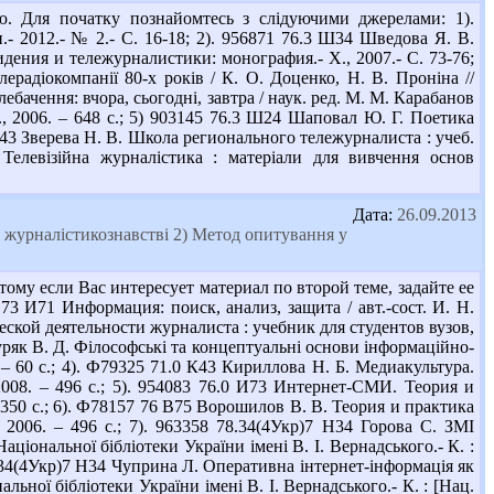
. Для початку познайомтесь з слідуючими джерелами: 1).
- 2012.- № 2.- С. 16-18; 2). 956871 76.3 Ш34 Шведова Я. В.
дения и тележурналистики: монография.- Х., 2007.- С. 73-76;
ерадіокомпанії 80-х років / К. О. Доценко, Н. В. Проніна //
лебачення: вчора, сьогодні, завтра / наук. ред. М. М. Карабанов
 К., 2006. – 648 с.; 5) 903145 76.3 Ш24 Шаповал Ю. Г. Поетика
 З-43 Зверева Н. В. Школа регионального тележурналиста : учеб.
Телевізійна журналістика : матеріали для вивчення основ
Дата:
26.09.2013
у журналістикознавстві 2) Метод опитування у
ому если Вас интересует материал по второй теме, задайте ее
3 И71 Информация: поиск, анализ, защита / авт.-сост. И. Н.
ческой деятельности журналиста : учебник для студентов вузов,
Буряк В. Д. Філософські та концептуальні основи інформаційно-
 – 60 с.; 4). Ф79325 71.0 К43 Кириллова Н. Б. Медиакультура.
 2008. – 496 с.; 5). 954083 76.0 И73 Интернет-СМИ. Теория и
– 350 с.; 6). Ф78157 76 В75 Ворошилов В. В. Теория и практика
006. – 496 с.; 7). 963358 78.34(4Укр)7 Н34 Горова С. ЗМІ
аціональної бібліотеки України імені В. І. Вернадського.- К. :
78.34(4Укр)7 Н34 Чуприна Л. Оперативна інтернет-інформація як
льної бібліотеки України імені В. І. Вернадського.- К. : [Нац.