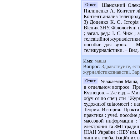
Ответ
Шановний Олексан
Пилипенко А. Контент лі
Контент-анализ телепроду
3) Доценко К. О. Історія
Вісник ЗНУ. Філологічні на
; загал. ред.: І. С. Чиж 
телевізійної журналістики
пособие для вузов. – М
тележурналістики. – Вид. 3
Имя:
маша
Вопрос:
Здравствуйте, ест
журналістикознавстві. Зар
Ответ
Уважаемая Маша, в
в отдельном вопросе. Пре
Кузнецов. – 2-е изд. – Ми
обуч-ся по спец-сти "Журн
художньої свідомості : на
Теория. История. Практик
практика : учеб. пособие 
массовой информации : У
електронні та ЗМІ традиці
[НАН України : НБУ им. В.
чинник глобалізаційних вп