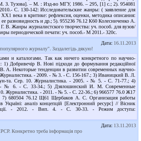
 Тузова]. – М. : Изд-во МГУ, 1986. – 295, [1] с.; 2). 954081
2010.- С. 130-142: Исследовательские жанры: ( заявление для
а ХХ1 века в критике: рефлексия, оценки, методика описания:
 ее разновидность и др.; 5). 955236 76.12 К60 Колесниченко А.
 Г. В. Жанры журналистского творчества: уч. пособ. для вузов/
Жанры периодической печати: уч. пособ.- М 2011.- 320с.
Дата:
16.11.2013
-популярного журналу". Заздалегідь дякую!
ами и каталогами. Так как ничего конкретного по научно-
1) Добривечір В. Нові підходи до формування редакційної
ова В. А. Некоторые тенденции в развитии современных научно-
урналистика. - 2009. - № 3. - С. 156-167.; 3) Иваницкий В. Л.
-та. Сер. 10. Журналистика. - 2005. - № 5. - С. 71-77.; 4)
 - № 6. - С. 33-34.; 5) Дзялошинский И. М. Современные
 Журналистика. - 2011. - № 5. - С. 22-36.; 6) 966577 76.0 Ж17
с.; 7) 680504 76.12 Щ61 Щербаков А. С. Организация работы
в Україні: аналіз концепцій [Електронний ресурс] // Вісник
кації. - 2012. - Вип. 4. - С. 30-33. - Режим доступа:
Дата:
13.11.2013
СРСР. Конкретно треба інформація про