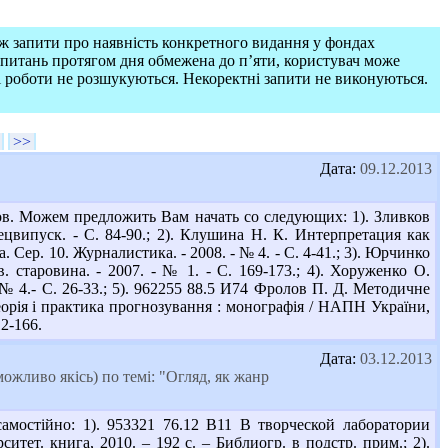
ож запити про наявність конкретного видання у фондах
запитань протягом дня обмежена до п’яти, користувач може
і роботи не розшукуються. Некоректні запити не виконуються.
>>
Дата:
09.12.2013
ов. Можем предложить Вам начать со следующих: 1). Зливков
пецвипуск. - С. 84-90.; 2). Клушина Н. К. Интерпретация как
Сер. 10. Журналистика. - 2008. - № 4. - С. 4-41.; 3). Юрчинко
. старовина. - 2007. - № 1. - С. 169-173.; 4). Хоруженко О.
 № 4.- С. 26-33.; 5). 962255 88.5 И74 Фролов П. Д. Методичне
еорія і практика прогнозування : монографія / НАПН України,
12-166.
Дата:
03.12.2013
ожливо якісь) по темі: "Огляд, як жанр
мостійно: 1). 953321 76.12 В11 В творческой лаборатории
итет. книга, 2010. – 192 с. – Библиогр. в подстр. прим.; 2).