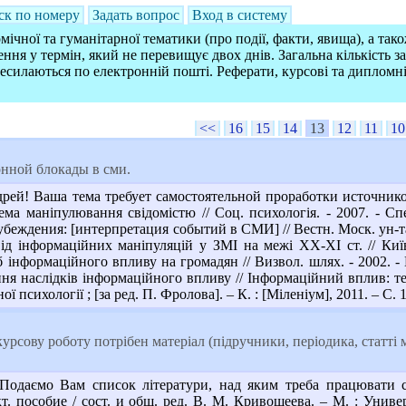
ск по номеру
Задать вопрос
Вход в систему
ічної та гуманітарної тематики (про події, факти, явища), а так
ння у термін, який не перевищує двох днів. Загальна кількість 
ресилаються по електронній пошті. Реферати, курсові та дипломн
<<
16
15
14
13
12
11
10
нной блокады в сми.
рей! Ваша тема требует самостоятельной проработки источник
ема маніпулювання свідомістю // Соц. психологія. - 2007. - С
еждения: [интерпретация событий в СМИ] // Вестн. Моск. ун-та. 
ід інформаційних маніпуляцій у ЗМІ на межі ХХ-ХІ ст. // Київ
б інформаційного впливу на громадян // Визвол. шлях. - 2002. -
ня наслідків інформаційного впливу // Інформаційний вплив: т
ої психології ; [за ред. П. Фролова]. – К. : [Міленіум], 2011. – С. 
урсову роботу потрібен матеріал (підручники, періодика, статті м
одаємо Вам список літератури, над яким треба працювати са
. пособие / сост. и общ. ред. В. М. Кривошеева. – М. : Универс