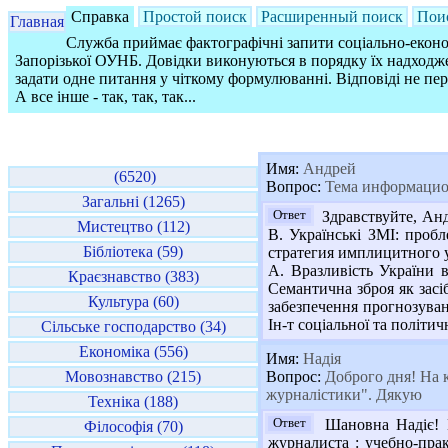
Справка
Простой поиск
Расширенный поиск
Пои
Главная
Служба приймає фактографічні запити соціально-економ
Запорізької ОУНБ. Довідки виконуються в порядку їх надходже
задати одне питання у чіткому формулюванні. Відповіді не пе
А все інше - так, так, так...
Имя:
Андрей
(6520)
Вопрос:
Тема информацио
Загальні (1265)
Ответ
Здравствуйте, Анд
Мистецтво (112)
В. Українські ЗМІ: пробл
Бібліотека (59)
стратегия имплицитного уб
А. Вразливість України в
Краєзнавство (383)
Семантична зброя як засі
Культура (60)
забезпечення прогнозуван
Ін-т соціальної та політичн
Сільське господарство (34)
Економіка (556)
Имя:
Надія
Мовознавство (215)
Вопрос:
Доброго дня! На к
журналістики". Дякую
Техніка (188)
Ответ
Шановна Надіє! П
Філософія (70)
журналиста : учебно-практ