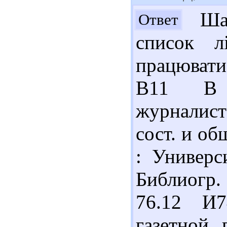
Шан
Ответ
список л
працювати
В11 В т
журналист
сост. и об
: Универс
Библиогр.
76.12 И
газетной 