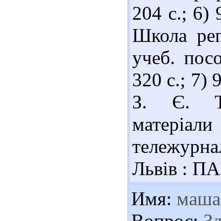
204 с.; 6)
Школа рег
учеб. пос
320 с.; 7)
З. Є. Те
матеріа
тележурна
Львів : ПА
Имя:
маша
Вопрос:
Зд