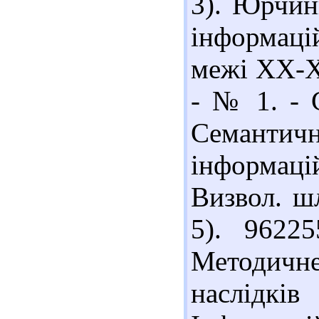
3). Юрчин
інформац
межі ХХ-ХІ
- № 1. - 
Семант
інформаці
Визвол. шл
5). 9622
Методичне
наслідкі