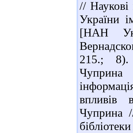
// Наукові
України ім
[НАН Ук
Вернадског
215.; 8)
Чуприна 
інформаці
впливів 
Чуприна /
бібліот