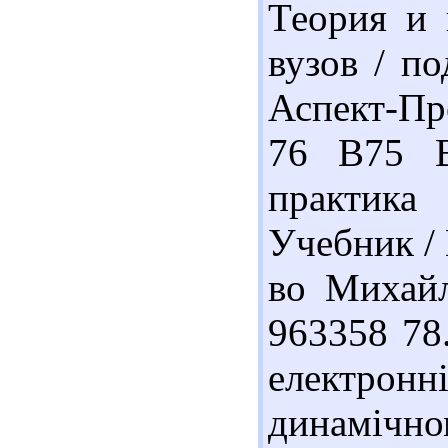
Теория и 
вузов / п
Аспект-Пре
76 В75 В
практик
Учебник / 
во Михайл
963358 78
електрон
динамічно