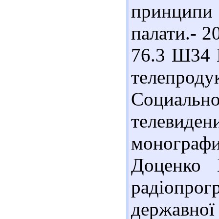
принципи
палати.- 2
76.3 Ш34 
телепро
Социальн
телевиде
монографи
Доценко 
радіопрог
державної 