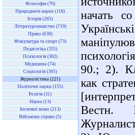
источник
Філософія (70)
Природничі науки (118)
начать со
Історія (265)
Україн
Літературознавство (719)
Право (638)
маніпулю
Фізкультура та спорт (73)
Педагогіка (355)
психологія
Психологія (302)
Медицина (74)
90.; 2). 
Соціологія (305)
Журналістика (221)
как страт
Політичні науки (155)
[интерпр
Релігія (31)
Наука (13)
Вестн. 
Іноземні мови (213)
Військова справа (5)
Журналисти