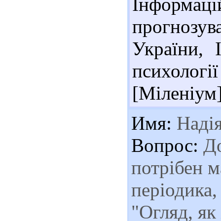
Інформаці
прогнозу
України, 
психології
[Міленіум]
Имя:
Наді
Вопрос:
До
потрібен м
періодика,
"Огляд, як