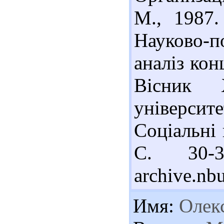
М., 1987.
Науково-п
аналіз кон
Вісник Х
універси
Соціальні 
С. 30-
archive.nb
Имя:
Олек