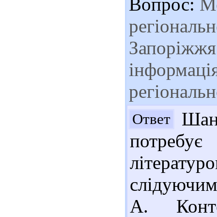
Вопрос:
Ме
регіональн
Запоріжжя
інформація
регіональн
Шано
Ответ
потребу
літературо
слідуючим
А. Конте