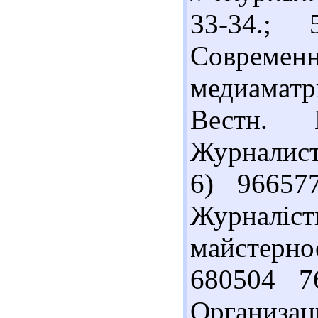
33-34.;
Современ
медиаматр
Вестн. 
Журналисти
6) 96657
Журналіст
майстерно
680504 7
Организац