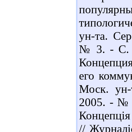
популяр
типологич
ун-та. Сер
№ 3. - С.
Концепци
его коммун
Моск. ун-
2005. - № 
Концепція
// Журналі