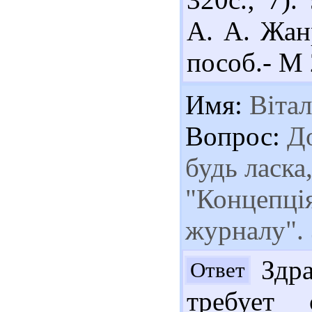
А. А. Жан
пособ.- М 
Имя:
Вітал
Вопрос:
До
будь ласка
"Концепці
журналу". 
Здра
Ответ
требует 