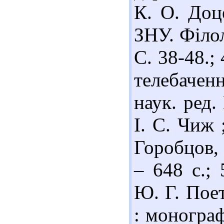
К. О. Доц
ЗНУ. Філол
С. 38-48.;
телебачен
наук. ред.
І. С. Чиж 
Горобцов, 
– 648 с.;
Ю. Г. Поет
: монограф