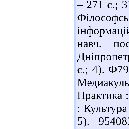
– 271 с.; 
Філософсь
інформаці
навч. по
Дніпропет
с.; 4). Ф7
Медиакул
Практика :
: Культура
5). 9540