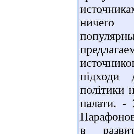
источник
ничего 
популярн
предлага
источник
підходи 
політики н
палати. -
Парафонов
в разви