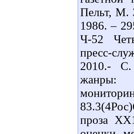
Пельт, М. 
1986. – 29
Ч-52 Чет
пресс-служ
2010.- С.
жанры: 
мониторин
83.3(4Рос
проза ХХ1
оценки, ме