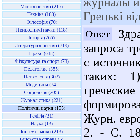
журналы и 
Мовознавство (215)
Грецькі ві
Техніка (188)
Філософія (70)
Природничі науки (118)
Здра
Ответ
Історія (265)
запроса т
Літературознавство (719)
Право (638)
с источни
Фізкультура та спорт (73)
Педагогіка (355)
таких: 1
Психологія (302)
Медицина (74)
гречески
Соціологія (305)
Журналістика (221)
формиров
Політичні науки (155)
Журн. евро
Релігія (31)
Наука (13)
2. - С. 18
Іноземні мови (213)
Військова справа (5)