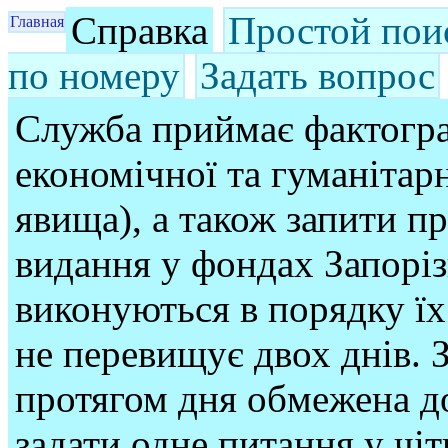
Справка
Простой пои
Главная
по номеру
Задать вопрос
Служба приймає фактогра
економічної та гуманітарн
явища), а також запити п
видання у фондах Запорі
виконуються в порядку їх
не перевищує двох днів. З
протягом дня обмежена до
задати одне питання у чі