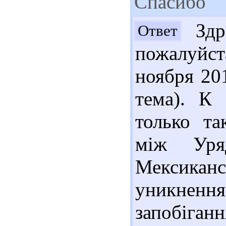
Спасибо
Здра
Ответ
пожалуйст
ноября 201
тема). К
только та
між Уря
Мексиканс
уникнення
запобіга