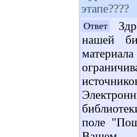
этапе????
Здра
Ответ
нашей би
материал
огранич
источнико
Электро
библиотек
поле "Пош
Вашем с