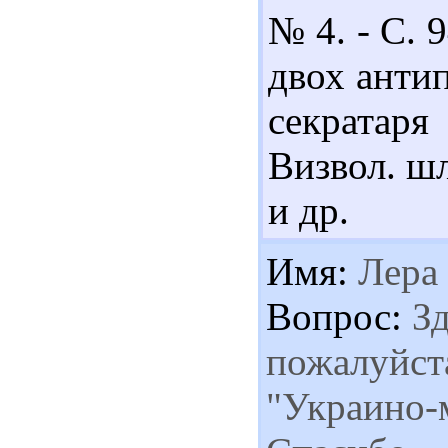
№ 4. - С. 
двох антип
секратар
Визвол. шл
и др.
Имя:
Лера
Вопрос:
Зд
пожалуйст
"Украино-