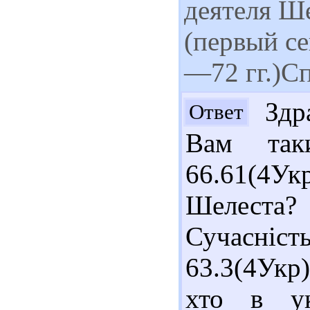
деятеля Ш
(первый с
—72 гг.)С
Здра
Ответ
Вам так
66.61(4
Шелеста?
Сучасніст
63.3(4Укр
хто в ук