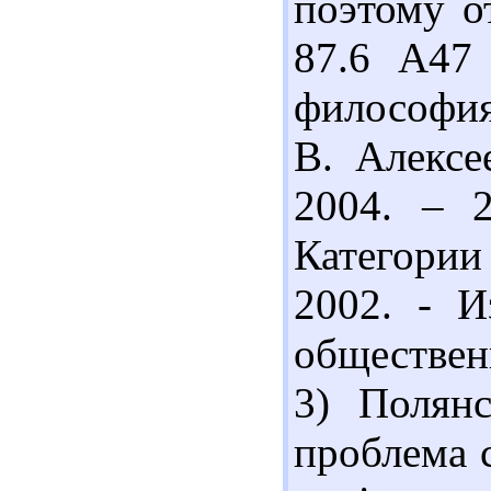
поэтому о
87.6 А47 
философия 
В. Алексе
2004. – 
Категории
2002. - И
общественн
3) Полянс
проблема 