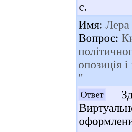
с.
Имя:
Лера
Вопрос:
Кн
політичног
опозиція і
"
Здр
Ответ
Виртуаль
оформлени