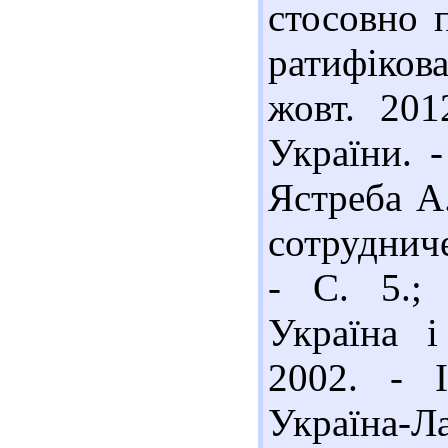
стосовно 
ратифіко
жовт. 201
України. -
Ястреба А
сотрудничес
- С. 5.;
Україна і
2002. - 
Україна-Л