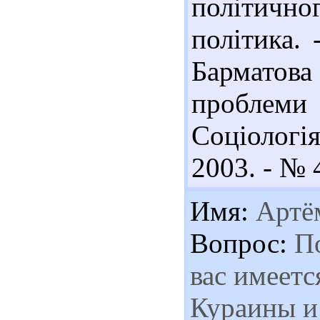
політичн
політика. 
Бармато
проблеми 
Соціологія
2003. - № 4
Имя:
Артё
Вопрос:
По
вас имеетс
Кураины и