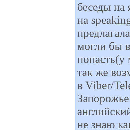
беседы на 
на speakin
предлагала
могли бы в
попасть(у 
так же воз
в Viber/Te
Запорожье
английски
не знаю ка