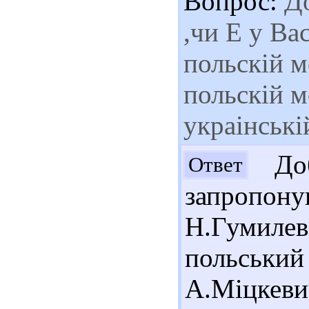
Вопрос:
До
,чи Е у Вас
польскiй м
польскiй м
украiнськi
Доб
Ответ
запропон
Н.Гумилев
польськи
А.Міцке