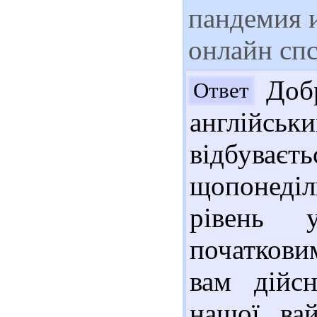
пандемия 
онлайн спс
Добр
Ответ
англій
відбуваєть
щопонеді
рівень 
початкови
вам дійс
нашої вай