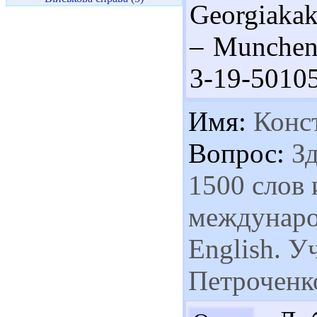
Georgiakak
– Munchen 
3-19-5010
Имя:
Конс
Вопрос:
Зд
1500 слов 
междунаро
English. У
Петроченк