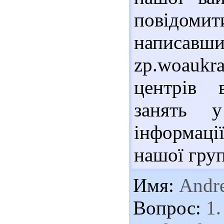
повідоми
написав
zp.woaukr
центрів в
занять у
інформаці
нашої груп
Имя:
Andr
Вопрос:
1.