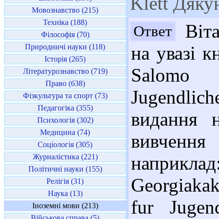
Klett Дяку
Мовознавство (215)
Техніка (188)
Віта
Ответ
Філософія (70)
Природничі науки (118)
на увазі 
Історія (265)
Salomo 
Літературознавство (719)
Право (638)
Jugendli
Фізкультура та спорт (73)
Педагогіка (355)
видання 
Психологія (302)
Медицина (74)
вивчення 
Соціологія (305)
Журналістика (221)
наприкла
Політичні науки (155)
Georgiakak
Релігія (31)
Наука (13)
fur Jugen
Іноземні мови (213)
Військова справа (5)