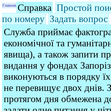
Справка
Простой пои
Главная
по номеру
Задать вопрос
Служба приймає фактогра
економічної та гуманітарн
явища), а також запити п
видання у фондах Запорі
виконуються в порядку їх
не перевищує двох днів. З
протягом дня обмежена до
задати одне питання у чі