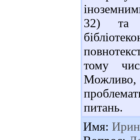
іноземним
32) та с
бібліотек
повнотекс
тому чис
Можливо,
проблема
питань.
Имя:
Ирин