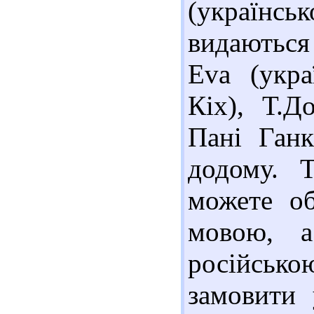
(українс
видаються 
Eva (укра
Кіх), Т.Д
Пані Ган
додому. 
можете об
мовою, а
російськ
замовити 