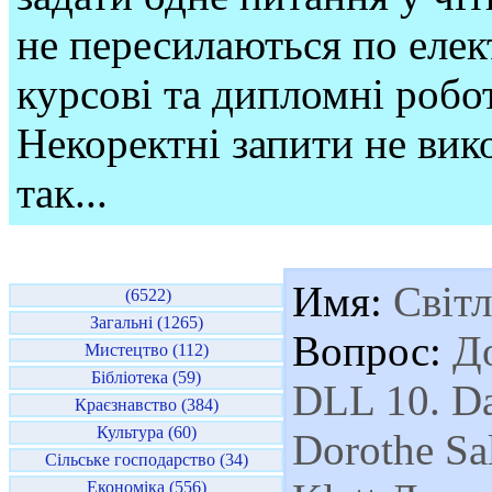
не пересилаються по елек
курсові та дипломні робо
Некоректні запити не вико
так...
Имя:
Світл
(6522)
Загальні (1265)
Вопрос:
До
Мистецтво (112)
Бібліотека (59)
DLL 10. Da
Краєзнавство (384)
Культура (60)
Dorothe S
Сільське господарство (34)
Економіка (556)