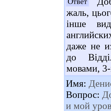
Доб
Ответ
жаль, цьог
інше вид
английски
даже не и
до Відді
мовами, 3-
Имя:
Дени
Вопрос:
До
и мой уров