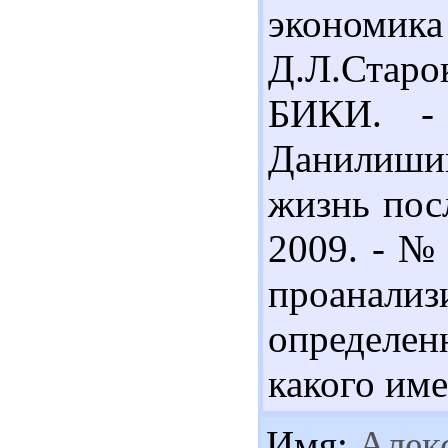
экономи
Д.Л.Стар
БИКИ. - 
Данилиши
жизнь посл
2009. - №
проанализ
определе
какого име
Имя:
Алек