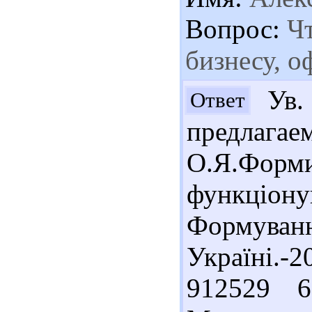
Вопрос:
Чт
бизнесу, 
Ув. 
Ответ
предлагае
О.Я.Форм
функціо
Формува
Україні.
912529 6