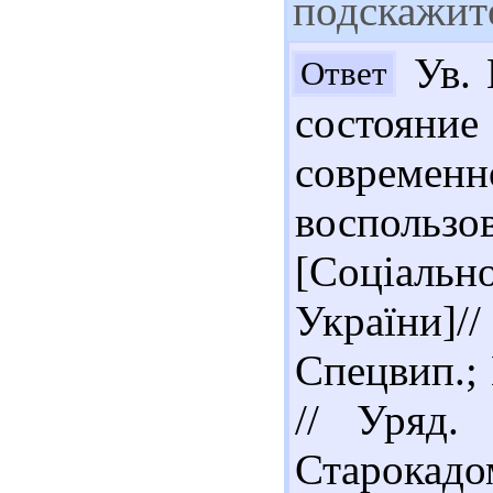
подскажит
Ув. 
Ответ
состоян
современ
воспользо
[Соціаль
України]/
Спецвип.; 
// Уряд. 
Старока