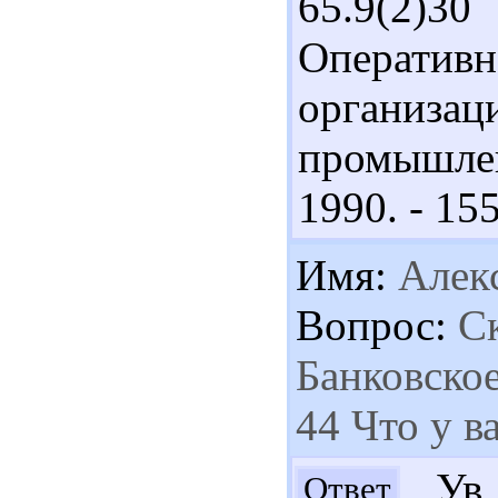
65.9(2)
Операт
организа
промышле
1990. - 155
Имя:
Алек
Вопрос:
Ск
Банковское 
44 Что у в
Ув.
Ответ