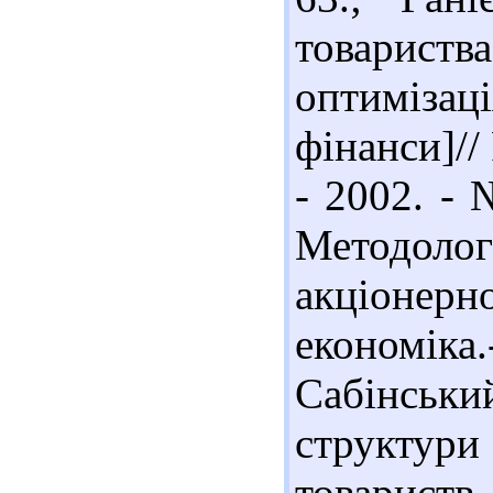
товарист
оптимізац
фінанси]//
- 2002. - 
Методоло
акціонер
економіка
Сабінськ
структу
товариств