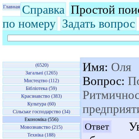
Справка
Простой пои
Главная
по номеру
Задать вопрос
Имя:
Оля
(6520)
Загальні (1265)
Вопрос:
По
Мистецтво (112)
Бібліотека (59)
Ритмичнос
Краєзнавство (383)
Культура (60)
предприят
Сільське господарство (34)
Економіка (556)
Ув.
Ответ
Мовознавство (215)
Техніка (188)