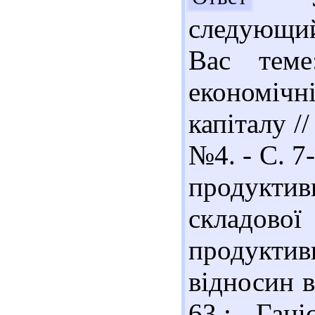
следующи
Вас теме
економіч
капіталу /
№4. - С. 7
продуктивн
складов
продукти
відносин в
63.; Гані