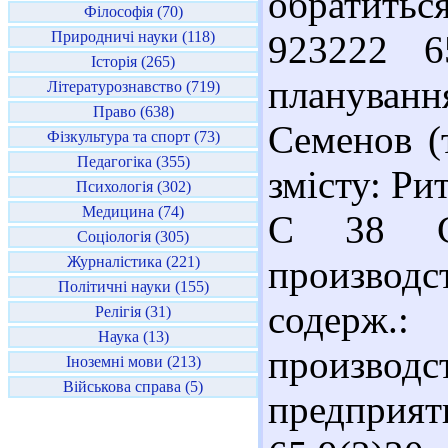
обратить
Філософія (70)
Природничі науки (118)
923222 6
Історія (265)
плануван
Літературознавство (719)
Право (638)
Семенов (т
Фізкультура та спорт (73)
Педагогіка (355)
змісту: Ри
Психологія (302)
Медицина (74)
С 38 Си
Соціологія (305)
Журналістика (221)
производст
Політичні науки (155)
содерж.:
Релігія (31)
Наука (13)
производс
Іноземні мови (213)
Військова справа (5)
предприя