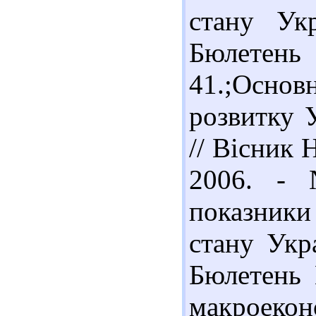
стану Ук
Бюлетень 
41.;Основ
розвитку 
// Вісник 
2006. - 
показники
стану Укра
Бюлетень 
макроеко