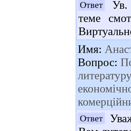
Ув. 
Ответ
теме смот
Виртуально
Имя:
Анас
Вопрос:
По
литературу
економічно
комерційни
Уваж
Ответ