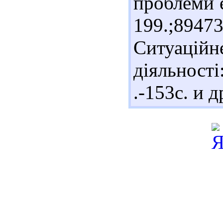
проблеми е
199.;8947
Ситуацій
діяльност
.-153с. и д