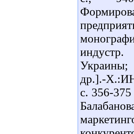
Формиров
предприя
моногра
индустр
Украины;
др.].-Х.:И
с. 356-375
Балабанов
марке
конкурент