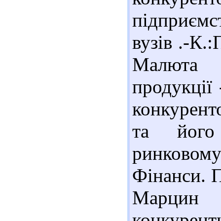
підприємс
вузів .-К.:
Малюта 
продукції
конкурент
та його
ринковом
Фінанси. П
Марцин В
конкурен