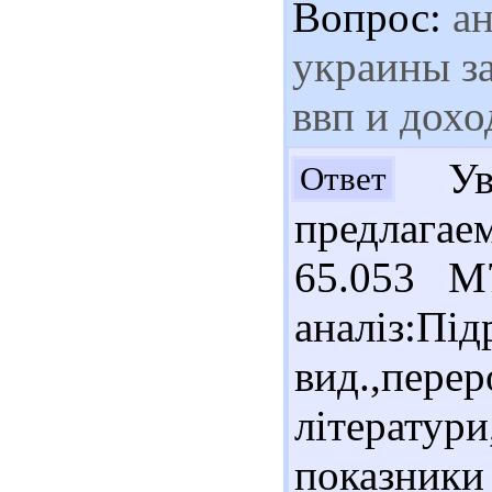
Вопрос:
ан
украины за
ввп и дохо
Ув.
Ответ
предлага
65.053 М
аналіз:П
вид.,перер
літерату
показники