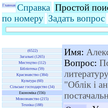
Справка
Простой пои
Главная
по номеру
Задать вопрос
Имя:
Алек
(6522)
Загальні (1265)
Вопрос:
По
Мистецтво (112)
Бібліотека (59)
литературу
Краєзнавство (384)
Культура (60)
"Облік і ан
Сільське господарство (34)
постачаль
Економіка (556)
Мовознавство (215)
Техніка (188)