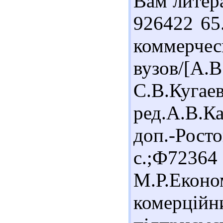
Вам литер
926422 65
коммерчес
вузов/[А.
С.В.Куг
ред.А.В.Ка
доп.-Рос
с.;Ф72364
М.Р.Екон
комер