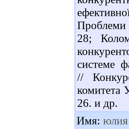
ефективно
Проблеми н
28; Коло
конкурент
системе ф
// Конку
комитета У
26. и др.
Имя:
юлия