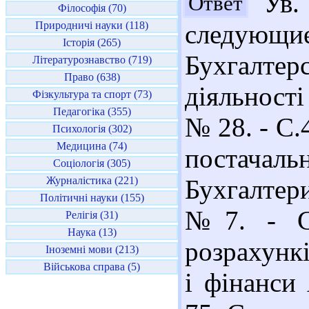
Ув. 
Ответ
Філософія (70)
Природничі науки (118)
следующи
Історія (265)
Бухгалт
Літературознавство (719)
Право (638)
діяльності
Фізкультура та спорт (73)
Педагогіка (355)
№ 28. - С.
Психологія (302)
Медицина (74)
постача
Соціологія (305)
Журналістика (221)
Бухгалтери
Політичні науки (155)
№7. - С.
Релігія (31)
Наука (13)
розрахункі
Іноземні мови (213)
Військова справа (5)
і фінанси