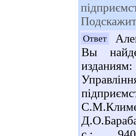
підприємст
Подскажите
Ален
Ответ
Вы найде
издания
Управлін
підприємс
С.М.Кли
Д.О.Бараба
с.; 940