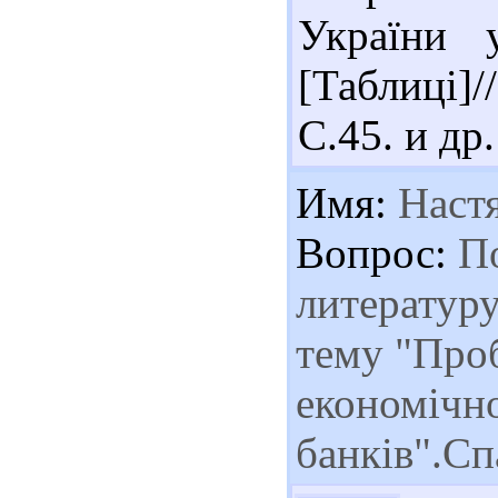
України 
[Таблиці]
С.45. и др.
Имя:
Наст
Вопрос:
По
литератур
тему "Про
економічно
банків".Сп