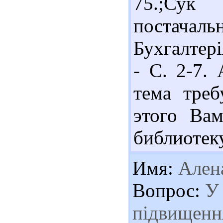
75.;Сук
постачал
Бухгалтерія
- С. 2-7.
тема треб
этого Ва
библиотек
Имя:
Ален
Вопрос:
У 
підвищенн