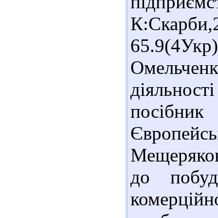
підприємс
К:Скарб
65.9(4Ук
Омельче
діяльност
посібни
Європейськ
Мещеряков
до побуд
комерці