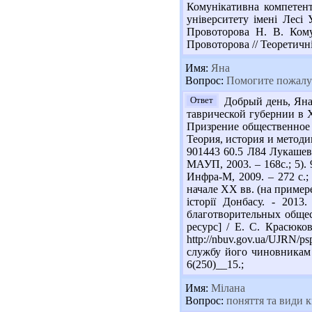
Комунікативна компетент
університету імені Лесі 
Провоторова Н. В. Кому
Провоторова // Теоретичні
Имя:
Яна
Вопрос:
Помогите пожалуй
Ответ
Добрый день, Яна!
таврической губернии в XI
Призрение общественное //
Теория, история и методик
901443 60.5 Л84 Лукашевич
МАУП, 2003. – 168с.; 5).
Инфра-М, 2009. – 272 с.
начале ХХ вв. (на пример
історії Донбасу. - 2013
благотворительных общес
ресурс] / Е. С. Красюков
http://nbuv.gov.ua/UJRN
службу його чиновникам [
6(250)__15.;
Имя:
Мілана
Вопрос:
поняття та види к