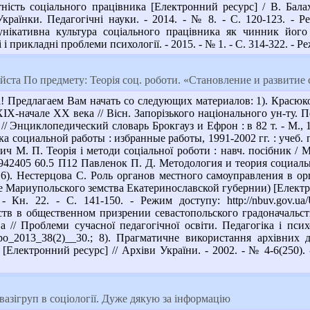
ність соціального працівника [Електронний ресурс] / В. Бала
Українки. Педагогічні науки. - 2014. - № 8. - С. 120-123. - Р
нікативна культура соціального працівника як чинник його 
 і прикладні проблеми психології. - 2015. - № 1. - С. 314-322. - 
ста По предмету: Теорія соц. роботи. «Становление и развитие
 Предлагаем Вам начать со следующих материалов: 1). Красюко
X-начале XX века // Вісн. Запорізького національного ун-ту. Пед
 Энциклопедический словарь Брокгауз и Ефрон : в 82 т. - М., 199
а социальной работы : избранные работы, 1991-2002 гг. : учеб. по
 М. П. Теорія і методи соціальної роботи : навч. посібник / М. 
 942405 60.5 П12 Павленок П. Д. Методология и теория социально
; 6). Нестерцова С. Роль органов местного самоуправления в 
е Мариупольского земства Екатеринославской губернии) [Електро
. - Кн. 22. - С. 141-150. - Режим доступу: http://nbuv.gov.u
тв в общественном призрении севастопольского градоначальс
а // Проблеми сучасної педагогічної освіти. Педагогіка і психо
/pspo_2013_38(2)__30.; 8). Прагматичне використання архівних
Електронний ресурс] // Архіви України. - 2002. - № 4-6(250). -
вазігруп в соціології. Дуже дякую за інформацію