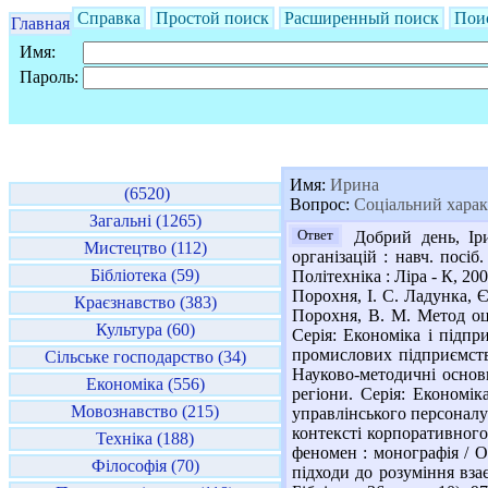
Справка
Простой поиск
Расширенный поиск
Пои
Главная
Имя:
Пароль:
Имя:
Ирина
(6520)
Вопрос:
Соціальний характ
Загальні (1265)
Ответ
Добрий день, Іри
Мистецтво (112)
організацій : навч. посіб
Бібліотека (59)
Політехніка : Ліра - К, 2
Порохня, І. С. Ладунка, Є
Краєзнавство (383)
Порохня, В. М. Метод оц
Культура (60)
Серія: Економіка і підпр
промислових підприємств 
Сільське господарство (34)
Науково-методичні основ
Економіка (556)
регіони. Серія: Економік
Мовознавство (215)
управлінського персоналу 
контексті корпоративного
Техніка (188)
феномен : монографія / О.
Філософія (70)
підходи до розуміння взає