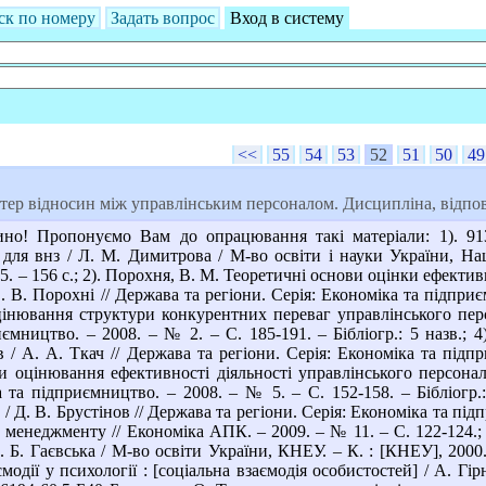
ск по номеру
Задать вопрос
Вход в систему
<<
55
54
53
52
51
50
49
ер відносин між управлінським персоналом. Дисципліна, відпові
но! Пропонуємо Вам до опрацювання такі матеріали: 1). 91
. для внз / Л. М. Димитрова / М-во освіти і науки України, Нац
005. – 156 с.; 2). Порохня, В. М. Теоретичні основи оцінки ефекти
. В. Порохні // Держава та регіони. Серія: Економіка та підприємн
інювання структури конкурентних переваг управлінського персо
иємництво. – 2008. – № 2. – С. 185-191. – Бібліогр.: 5 назв.;
/ А. А. Ткач // Держава та регіони. Серія: Економіка та підпр
и оцінювання ефективності діяльності управлінського персонал
а та підприємництво. – 2008. – № 5. – С. 152-158. – Бібліогр.:
/ Д. В. Брустінов // Держава та регіони. Серія: Економіка та підп
 менеджменту // Економіка АПК. – 2009. – № 11. – С. 122-124.; 
 Б. Гаєвська / М-во освіти України, КНЕУ. – К. : [КНЕУ], 2000. 
модії у психології : [соціальна взаємодія особистостей] / А. Гірн