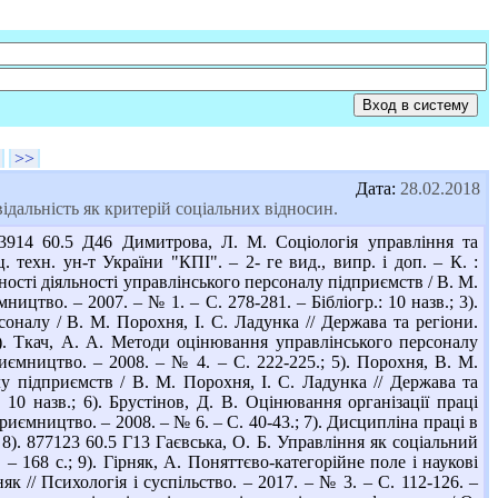
>>
Дата:
28.02.2018
дальність як критерій соціальних відносин.
3914 60.5 Д46 Димитрова, Л. М. Соціологія управління та
. техн. ун-т України "КПІ". – 2- ге вид., випр. і доп. – К. :
вності діяльності управлінського персоналу підприємств / В. М.
ицтво. – 2007. – № 1. – С. 278-281. – Бібліогр.: 10 назв.; 3).
налу / В. М. Порохня, І. С. Ладунка // Держава та регіони.
 4). Ткач, А. А. Методи оцінювання управлінського персоналу
иємництво. – 2008. – № 4. – С. 222-225.; 5). Порохня, В. М.
у підприємств / В. М. Порохня, І. С. Ладунка // Держава та
 10 назв.; 6). Брустінов, Д. В. Оцінювання організації праці
риємництво. – 2008. – № 6. – С. 40-43.; 7). Дисципліна праці в
8). 877123 60.5 Г13 Гаєвська, О. Б. Управління як соціальний
– 168 с.; 9). Гірняк, А. Поняттєво-категорійне поле і наукові
як // Психологія і суспільство. – 2017. – № 3. – С. 112-126. –