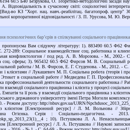
 976194 60.5 Б40 Безрукова, О. Теоретико-методологічні засади на
 А. Відповідальність в сучасному світі: соціологічні інтерпрета
[Вид-во КЗ "Хорт. нац. навч.-реабілітац. багатопроф. центр" ЗО
ьної корпоративної відповідальності / З. П. Урусова, М. Ю. Верни
 психологічних бар’єрів в спілкуванні соціального працівника 
пропонуєма Вам слідуючу літературу: 1). 883490 60.5 Ф62 Фи
 С. 272-289: Социальное взаимодействие соц. работника и клиент
ная конфликтология / под ред. А. В. Морозова. - М., 2002.-
а соц. сферы; 3). 965432 60.5 Ф62 Фирсов М. В. Социальный р
альной работы / М. В. Фирсов, Е. Г. Студенова. - М., 2012. - С
і клієнтами // Лукашевич М. П. Соціальна робота (теорія і практи
 Этикет в социальной работе // Медведева Г. П. Профессиональн
ка профессиональной деятельности социального работника // Рабо
 взаємодії соціального працівника і клієнта у процесі соціальног
 С. Емпатія та її роль у взаємодії соціального працівника з клієнт
рського державного університету імені Петра Могили комплексу "
20. - Режим доступу: http://nbuv.gov.ua/UJRN/Npchdusoc_2013_225
 з клієнтом [Електронний ресурс] / Л. М. Вольнова // Збір
Івана Огієнка. Серія : Соціально-педагогічна. - 2
/znpkp_sp_2013_23(1)__4 ; 10). Пєтушкова Л. А. Ненасильниц
том [Електронний ресурс] / Л. А. Пєтушкова // Наукові записк
ки. - 2016. - № 1. - С. 64-69. - Режим доступу: http://nbuv.gov.u