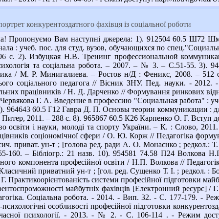
ртрет конкурентоздатного фахівця із соціальної роботи
а! Пропонуємо Вам наступні джерела: 1). 912504 60.5 Ш72 Шм
ла : учеб. пос. для студ. вузов, обучающихся по спец."Социальн
96 с. 2). Избуцкая Н.В. Тренинг профессиональной коммуник
сихологія та соціальна робота. – 2007. – № 3. – С.51-55. 3).
ка / М. Р. Минигалиева. – Ростов н/Д : Феникс, 2008. – 512 с
ого соціального педагога // Вісник ЗНУ. Пед. науки. - 2012. 
ьних працівників / Н. Д. Дарченко // Формування ринкових відноси
5 Червякова Г. А. Введение в профессию "Социальная работа" : уч
7). 964643 60.5 Г12 Гавра Д. П. Основы теории коммуникации : дл
 : Питер, 2011. – 288 с. 8). 965867 60.5 К26 Карпенко О. Г. Вступ 
во освіти і науки, молоді та спорту України. – К. : Слово, 201
цівників соціономічної сфери / О. Ю. Корж // Педагогіка формув
ич. приват. ун-т ; [голова ред. ради А. О. Монаєнко ; редкол.: Т.
5-160. – Бібліогр.: 21 назв. 10). 954581 74.58 П24 Волкова Н
ного компонента професійної освіти / Н.П. Волкова // Педагогік
 Класичний приватний ун-т ; [гол. ред. Сущенко Т. І. ; редкол. : Бо
а Г. Практикоорієнтованість системи професійної підготовки май
нтоспроможності майбутніх фахівців [Електронний ресурс] / Г.
агогіка. Соціальна робота. - 2014. - Вип. 32. - С. 177-179. - Р
-психологічні особливості професійної підготовки конкурентозда
асної психології. - 2013. - № 2. - С. 106-114 . - Режим досту