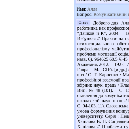
Имя:
Алла
Вопрос:
Комунікативний по
Ответ
Доброго дня, Алл
работника как профессиона
"Дашков и К", 2004. – 1
Избуцкая // Практична п
психосоциального работни
професіоналізму майбутнь
проблеми мотивації соціал
назв. 6). 964625 60.5 Ч-4
Академия, 2012. – 192 с. 
Гавра. – М. ; СПб. [и др.]
внз / О. Г. Карпенко / М-
професійної взаємодії пра
збірник наук. праць / Клас
Вип. № 48 (101). – С. 15
ставлення до комунікатив
школах : зб. наук. праць /
С. 94-103. 11). Слозанськ
умова формування конкуре
університету. Серія : Пед
Хапілова В. П. Соціально
Хапілова // Проблеми суч