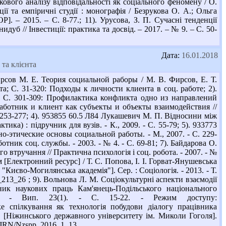
укового аналізу відповідальності як соціального феномену / О.
ції та емпіричні студії : монографія / Безрукова О. А.; Ольга
Р]. – 2015. – С. 8-77.; 11). Урусова, З. П. Сучасні тенденції
дуб // Інвестиції: практика та досвід. – 2017. – № 9. – С. 50-
Дата:
16.01.2018
та клієнта
рсов М. Е. Теория социальной раборы / М. В. Фирсов, Е. Т.
а; С. 31-320: Подходы к личности клиента в соц. работе; 2).
 С С. 301-309: Профилактика конфликта одно из направлений
аботник и клиент как субъекты и объекты взаимодействия //
. 253-277; 4). 953855 60.5 Л84 Лукашевич М. П. Відносини між
ка) : підручник для вузів. - К., 2009. - С. 55-79; 5). 933773
о-этические основы социальной работы. - М., 2007. - С. 229-
тник соц. службы. - 2003. - № 4. - С. 69-81; 7). Байдарова О.
о втручання // Практична психологія і соц. робота. - 2007. - №
ом [Електронний ресурс] / Т. С. Попова, І. І. Горват-Янушевська
Києво-Могилянська академія"]. Сер. : Соціологія. - 2013. - Т.
_213_26 ; 9). Вольнова Л. М. Соціокультурні аспекти взаємодії
ник наукових праць Кам'янець-Подільського національного
013. - Вип. 23(1). - С. 15-22. - Режим доступу:
ьке спілкування як технологія побудови діалогу працівника
и [Ніжинського державного університету ім. Миколи Гоголя].
a/UJRN/Nzspp_2016_1_13