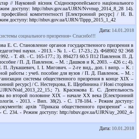
хтар // Науковий вісник Східноєвропейського національного
ежим доступу: http://nbuv.gov.ua/UJRN/Nvvnup_2014_8_28 14).
професійної компетентності [Електронний ресурс] / Н. В.
Режим доступу: http://nbuv.gov.ua/UJRN/Tippp_2015_1_42
Дата:
14.01.2018
 системы социального призрения» Спасибо!!!
ва Е. С. Становление органов государственного призрения в
агогічні науки. - 2013. - № 1. - С. 17-23.; 2). Ф68902 92 Э68
2. - Т. 49. - С. 165-177.; 3). 894273 60.5 П12 Павленок П. Д.
собие / П. Д. Павленок. – М. : Дашков и К, 2003. – 426 с.; 4).
П. Лукашевич, І. І. Мигович. – 2-ге вид., доп. і випр. – К. :
й работы : учеб. пособие для вузов / П. Д. Павленок. – М. :
организации системы общественного призрения в конце ХІХ –
нний ресурс] / С. Нестерцова, Е. Щербинина // Нові сторінки
a/UJRN/Nsid_2013_22_15.; 7). Красюкова Е. С. Деятельность
тва во второй половине XIX – начале XX века [Електронний
логія. - 2013. - Вип. 38(2). - С. 178-184. - Режим доступу:
 документів: архів "Приказа общественного призрения" - на
 С. 234. - Режим доступу: http://nbuv.gov.ua/UJRN/ay_2002_4-
Дата:
10.01.2018