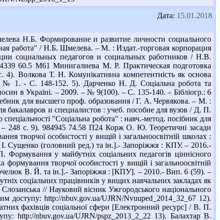
Дата:
15.01.2018
елева Н.Б. Формирование и развитие личности социального
ая работа" / Н.Б. Шмелева. – М. : Издат.-торговая корпорация
ации социальных педагогов и социальных работников / Н.В.
 944339 60.5 М61 Минигалиева М. Р. Практическая подготовка
. 4). Волкова Т. Н. Комунікативна компетентність як основа
- № 1. - С. 148-152. 5). Дарченко Н. Д. Соціальна робота та
н в Україні. – 2009. – № 9(100). – С. 135-140. – Бібліогр.: 6
ебник для высшего проф. образования / Г. А. Червякова. – М. :
я бакалавров и специалистов : учеб. пособие для вузов / Д. П.
до спеціальності "Соціальна робота" : навч.-метод. посібник для
1. – 248 с. 9). 984945 74.58 П24 Корж О. Ю. Теоретичні засади
ання творчої особистості у вищій і загальноосвітній школах :
 І. Сущенко (головний ред.) та ін.].- Запоріжжя : КПУ. – 2016.-
.П. Формування у майбутніх соціальних педагогів ціннісного
а формування творчої особистості у вищій і загальноосвітній
челюк В. Й. та ін.].- Запоріжжя : [КПУ]. – 2010.- Вип. 6 (59). –
бутніх соціальних працівників у вищих навчальних закладах як
 Слозанська // Науковий вісник Ужгородського національного
ежим доступу: http://nbuv.gov.ua/UJRN/Nvuuped_2014_32_67 12).
тних фахівців соціальної сфери [Електронний ресурс] / В. П.
пу: http://nbuv.gov.ua/UJRN/pspz_2013_2_22 13). Балахтар В.