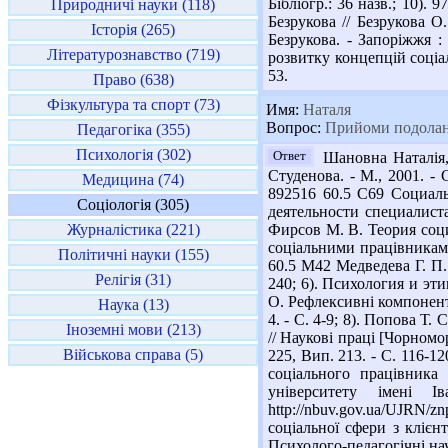
Бібліогр.: 36 назв.; 10).
Природничі науки (118)
Безрукова // Безрукова О.
Історія (265)
Безрукова. - Запоріжжя : 
Літературознавство (719)
розвитку концепцій соціал
53.
Право (638)
Фізкультура та спорт (73)
Имя:
Наталя
Вопрос:
Прийоми подолання
Педагогіка (355)
Психологія (302)
Ответ
Шановна Наталія, 
Студенова. - М., 2001. -
Медицина (74)
892516 60.5 С69 Социаль
Соціологія (305)
деятельности специалист
Журналістика (221)
Фирсов М. В. Теория соци
соціальними працівниками 
Політичні науки (155)
60.5 М42 Медведева Г. П.
Релігія (31)
240; 6). Психология и эти
О. Рефлексивні компоненти
Наука (13)
4. - С. 4-9; 8). Попова Т.
Іноземні мови (213)
// Наукові праці [Чорномо
Військова справа (5)
225, Вип. 213. - С. 116-1
соціального працівника
університету імені 
http://nbuv.gov.ua/UJRN
соціальної сфери з клієн
Психолого-педагогічні нау