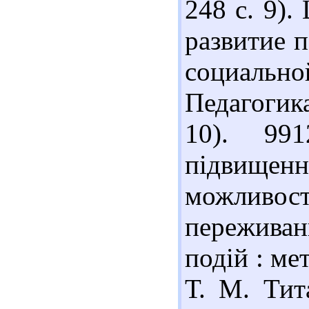
248 с. 9)
развитие 
социально
Педагогика
10). 99
підвищен
можливо
пережива
подій : мет
Т. М. Тит