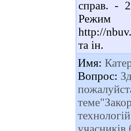
справ. - 
Реж
http://nb
та ін.
Имя:
Кате
Вопрос:
Зд
пожалуйст
теме"Зако
технологій
учасників 