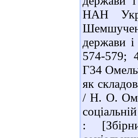
держави і
НАН Укр
Шемшученко
держави і 
574-579; 
Г34 Омельч
як складов
/ Н. О. Ом
соціальній
: [Збірн