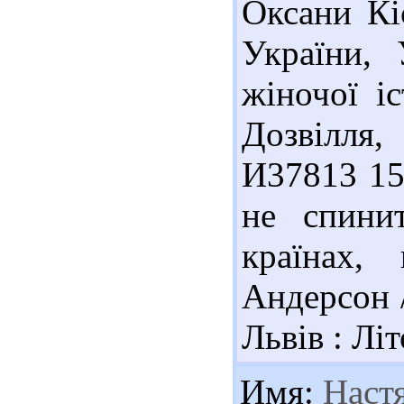
Оксани Кі
України, 
жіночої і
Дозвілля,
И37813 15
не спини
країнах,
Андерсон /
Львів : Літ
Имя:
Наст