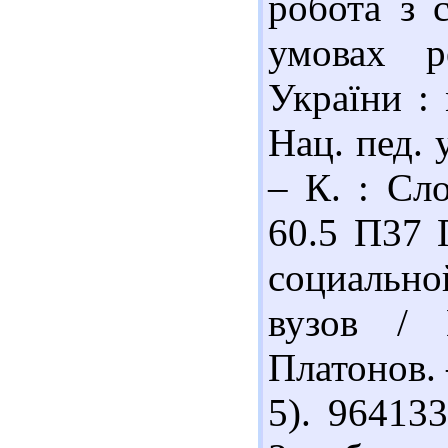
робота з 
умовах р
України :
Нац. пед. 
– К. : Сло
60.5 П37 
социально
вузов /
Платонов. 
5). 96413