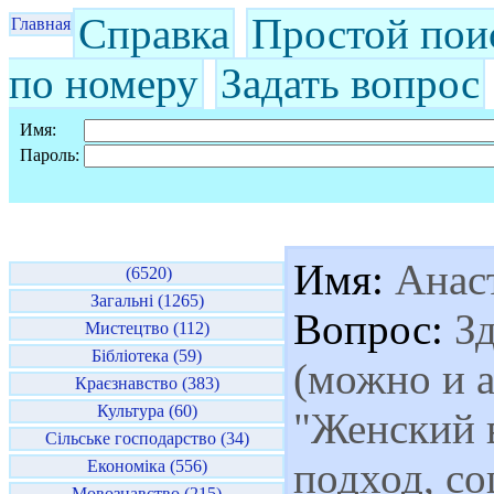
Справка
Простой пои
Главная
по номеру
Задать вопрос
Имя:
Пароль:
Имя:
Анас
(6520)
Загальні (1265)
Вопрос:
Зд
Мистецтво (112)
Бібліотека (59)
(можно и 
Краєзнавство (383)
Культура (60)
"Женский 
Сільське господарство (34)
подход, с
Економіка (556)
Мовознавство (215)