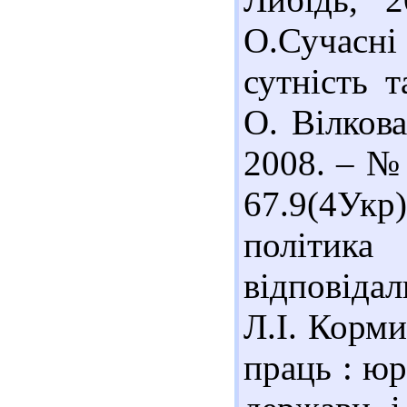
О.Сучасні
сутність 
О. Вілков
2008. – № 
67.9(4Укр
політик
відповідал
Л.І. Корми
праць : юр