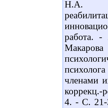
Н.А. Ко
реабилит
инновацио
работа. -
Макаро
психолог
психоло
членами и
коррекц.-р
4. - С. 21