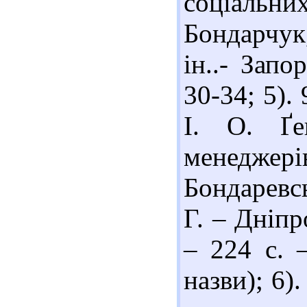
соціальни
Бондарчук,
ін..- Зап
30-34; 5).
І. О. Ґе
менеджер
Бондаревсь
Г. – Дніпр
– 224 с. –
назви); 6)