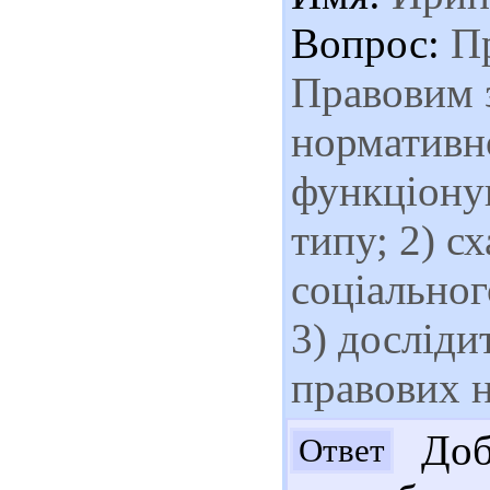
Вопрос:
Пр
Правовим з
нормативн
функціонув
типу; 2) с
соціальног
3) досліди
правових н
Добр
Ответ