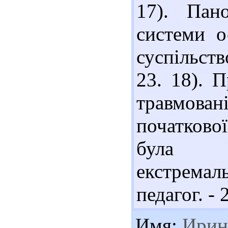
17). Пан
системи о
суспільств
23. 18). 
травмован
початково
була т
екстремал
педагог. - 
Имя:
Ирин