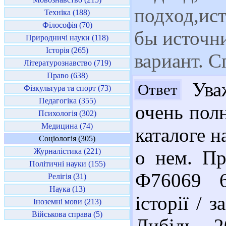
подход,ист
Техніка (188)
Філософія (70)
бы источн
Природничі науки (118)
Історія (265)
вариант. С
Літературознавство (719)
Право (638)
Уваж
Ответ
Фізкультура та спорт (73)
Педагогіка (355)
очень пол
Психологія (302)
Медицина (74)
каталоге н
Соціологія (305)
Журналістика (221)
о нем. Пр
Політичні науки (155)
Ф76069 6
Релігія (31)
Наука (13)
історії / з
Іноземні мови (213)
Військова справа (5)
Либідь, 2