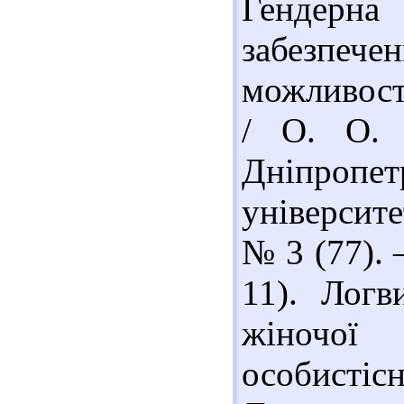
Гендерн
забезпе
можливосте
/ О. О. 
Дніпроп
університе
№ 3 (77). –
11). Логв
жіночої 
особистіс