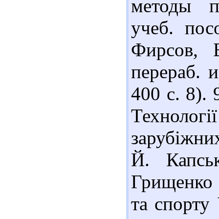
методы п
учеб. пос
Фирсов, 
перераб. 
400 с. 8).
Техноло
зарубіжних
Й. Капсь
Грищенко 
та спорту 