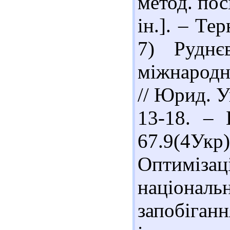
метод. посі
ін.]. – Те
7) Руднє
міжнародн
// Юрид. У
13-18. – 
67.9(4У
Оптиміза
національ
запобіганн