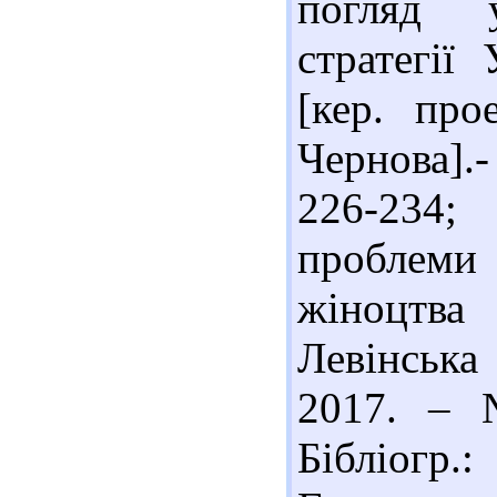
погляд у
стратегії
[кер. про
Чернова].-
226-234;
проблем
жіноцтва 
Левінська
2017. – 
Бібліогр.