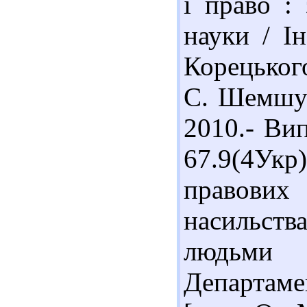
і право : 
науки / І
Корецьког
С. Шемшуче
2010.- Вип
67.9(4Укр
правови
насильства
людьми /
Департаме