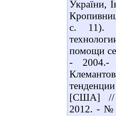
України, І
Кропивниць
с. 11). 
технологи
помощи сем
- 2004.
Клемант
тенденции
[США] //
2012. - № 