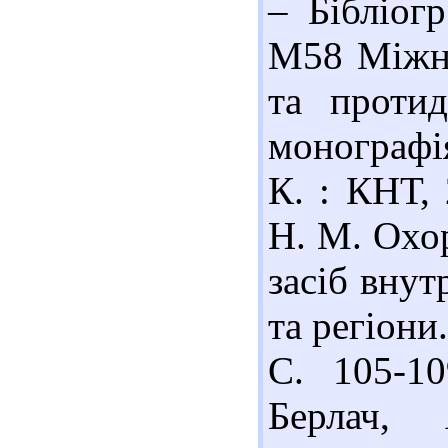
– Бібліогр
М58 Міжна
та протид
монографія
К. : КНТ, 
Н. М. Охо
засіб внут
та регіони
С. 105-10
Берлач, 