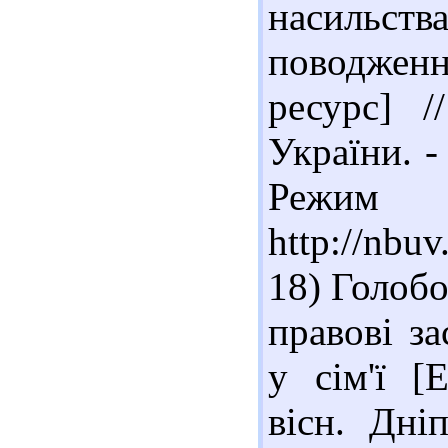
насильст
поводжен
ресурс] /
України. -
Реж
http://nb
18) Голобо
правові з
у сім'ї [
вісн. Дні