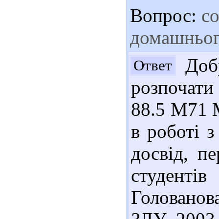
Вопрос:
со
домашньог
Добр
Ответ
розпочати 
88.5 М71 М
в роботі з
досвід, пе
студентів
Голованова