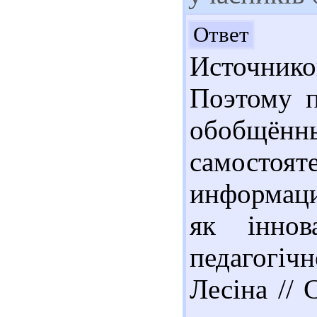
Здр
Ответ
Источни
Поэтому п
обобщённ
самостоя
информаци
як іннов
педагогіч
Лесіна // 