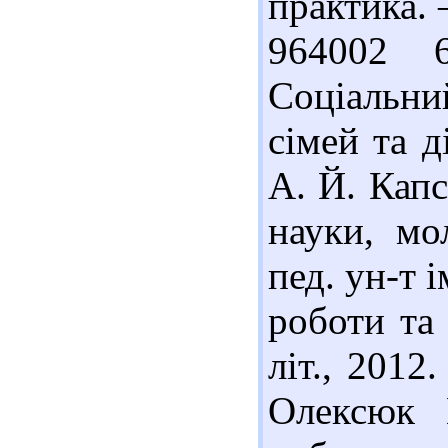
практика. 
964002 
Соціальни
сімей та д
А. Й. Капс
науки, мо
пед. ун-т 
роботи та 
літ., 2012
Олексюк Н