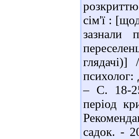
розкриттю
сім'ї : [щ
зазнали п
переселенц
глядачі)]
психолог: 
– С. 18-2
період кр
Рекомендац
садок. - 2