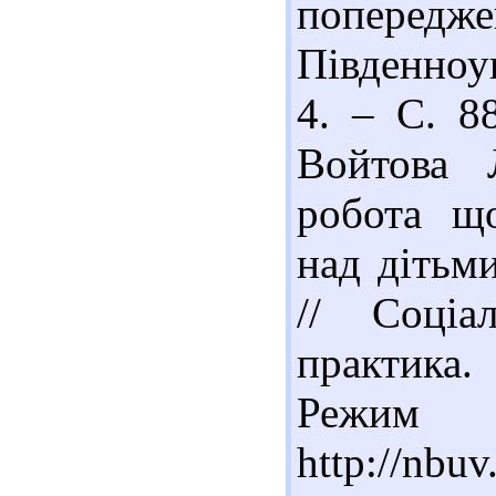
попередж
Південноу
4. – С. 88
Войтова Л
робота що
над дітьми
// Соціа
практика.
Реж
http://nbu