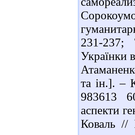
самореали
Сорокоумо
гуманитарн
231-237;
Українки в 
Атаманенко
та ін.]. – 
983613 6
аспекти ге
Коваль // 