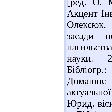
[ред. О. 
Акцент Інв
Олексюк,
засади п
насильств
науки. – 
Бібліогр.
Домашнє 
актуальн
Юрид. вісн