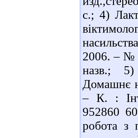
изд.,стере
с.; 4) Ла
віктимоло
насильства
2006. – № 
назв.; 5
Домашнє н
– К. : Ін
952860 60
робота з 