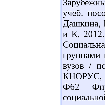
Зарубежны
учеб. пос
Дашкина, 
и К, 2012.
Социаль
группами 
вузов / п
КНОРУС, 2
Ф62 Фир
социальн