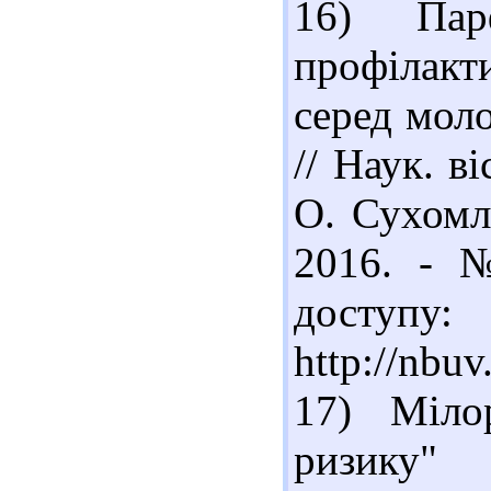
16) Пар
профілак
серед мол
// Наук. в
О. Сухомли
2016. - 
доступу:
http://nbu
17) Міло
ризику"