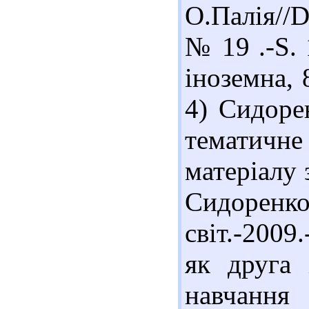
О.Палія//D
№ 19 .-S. 
іноземна, 
4) Сидоре
тематичн
матеріалу 
Сидоренко
світ.-2009
як друга 
навчання