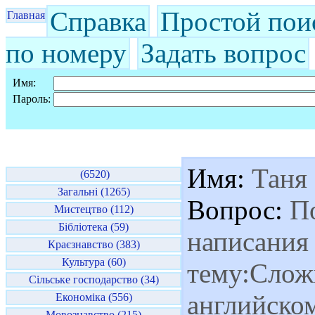
Справка
Простой пои
Главная
по номеру
Задать вопрос
Имя:
Пароль:
Имя:
Таня
(6520)
Загальні (1265)
Вопрос:
По
Мистецтво (112)
Бібліотека (59)
написания
Краєзнавство (383)
Культура (60)
тему:Слож
Сільське господарство (34)
английско
Економіка (556)
Мовознавство (215)