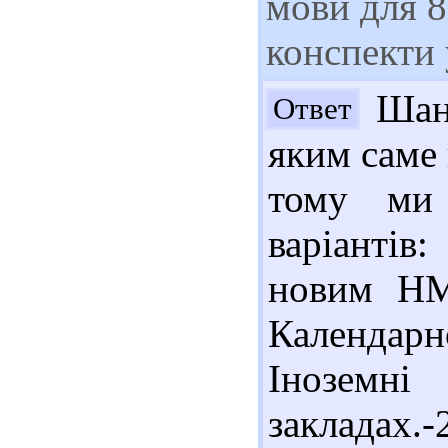
мови для 8
конспекти 
Шано
Ответ
яким саме
тому ми 
варіанті
новим НМ
Календар
Інозем
закладах.