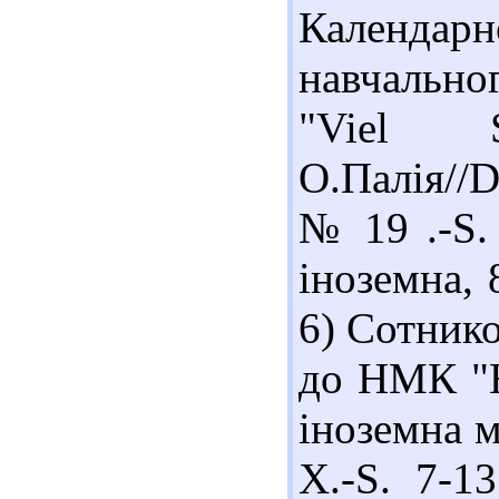
Календар
навчально
"Viel 
О.Палія//D
№ 19 .-S.
іноземна, 
6) Сотнико
до НМК "H
іноземна м
Х.-S. 7-1