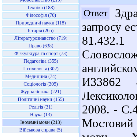
Техніка (188)
Здра
Ответ
Філософія (70)
Природничі науки (118)
запросу ес
Історія (265)
81.432
Літературознавство (719)
Право (638)
Словосл
Фізкультура та спорт (73)
Педагогіка (355)
английском
Психологія (302)
Медицина (74)
И33862 
Соціологія (305)
Журналістика (221)
Лексиколо
Політичні науки (155)
2008. - С.
Релігія (31)
Наука (13)
Мостовий 
Іноземні мови (213)
Військова справа (5)
мови. - Х