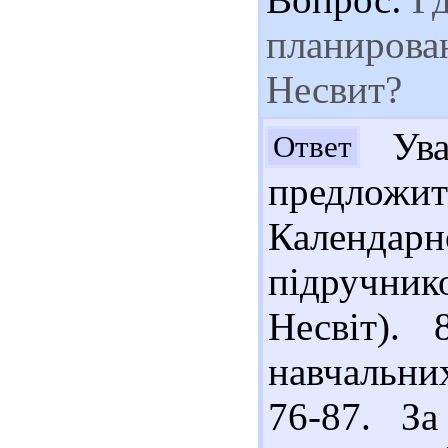
планирован
Несвит?
Ува
Ответ
предложи
Календар
підручнико
Несвіт).
навчальних
76-87. З