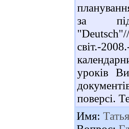
планування
за пі
"Deutsc
світ.-2008
календарн
уроків Ви
документі
поверсі. Т
Имя:
Татья
Вопрос:
Гд