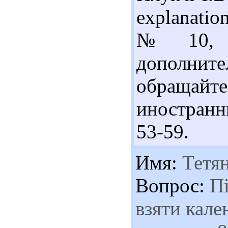
explanation
№ 10, кв
дополн
обращайт
иностранн
53-59.
Имя:
Тетя
Вопрос:
Пі
взяти кале