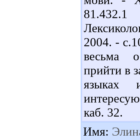
81.432.
Лексиколо
2004. - с.
весьма о
прийти в 
языках и
интересую
каб. 32.
Имя:
Элин