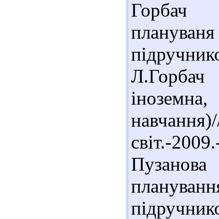
Горбач 
плануван
підручни
Л.Горбач
іноземн
навчанн
світ.-2009
Пузанова
плануванн
підручник