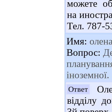
можете об
на иностра
Тел. 787-5
Имя:
олен
Вопрос:
Де
планування
іноземної.
Олен
Ответ
відділу д
3й поверх.