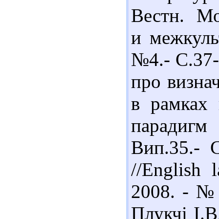
Вестн. Мо
и межкуль
№4.- С.37-
про визнач
в рамках 
парадигм
Вип.35.- С
//English 
2008. - № 
Плукчі І.В