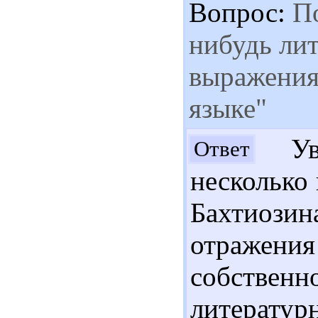
Вопрос:
По
нибудь лит
выражения
языке"
Ува
Ответ
несколько 
Бахтиозин
отражен
собственн
литератур