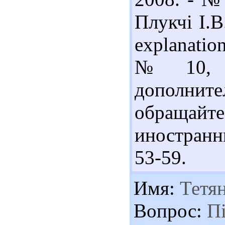
Плукчі І.В
explanation
№ 10, кв
дополн
обращайт
иностранн
53-59.
Имя:
Тетя
Вопрос:
Пі