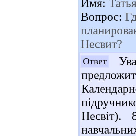
Имя:
Татья
Вопрос:
Гд
планирован
Несвит?
Ува
Ответ
предложи
Календар
підручнико
Несвіт).
навчальних