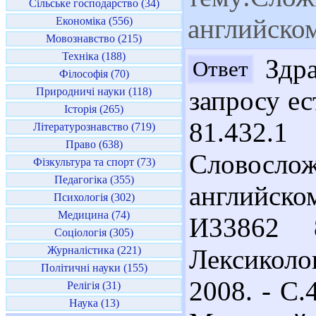
Сільське господарство (34)
английско
Економіка (556)
Мовознавство (215)
Техніка (188)
Здра
Ответ
Філософія (70)
Природничі науки (118)
запросу ес
Історія (265)
81.432
Літературознавство (719)
Право (638)
Словосл
Фізкультура та спорт (73)
Педагогіка (355)
английском
Психологія (302)
Медицина (74)
И33862 
Соціологія (305)
Журналістика (221)
Лексиколо
Політичні науки (155)
2008. - С.
Релігія (31)
Наука (13)