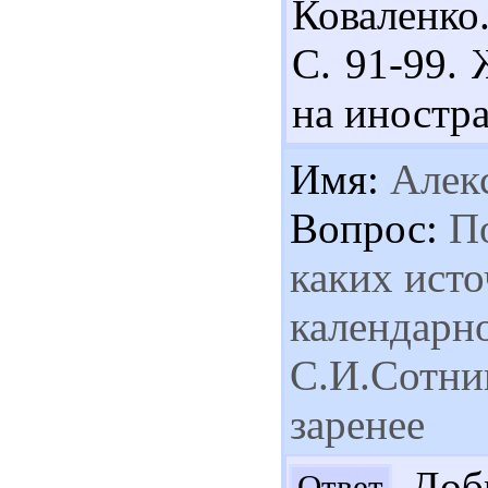
Коваленко.
С. 91-99.
на иностра
Имя:
Алек
Вопрос:
По
каких ист
календарн
С.И.Сотник
заренее
Добр
Ответ