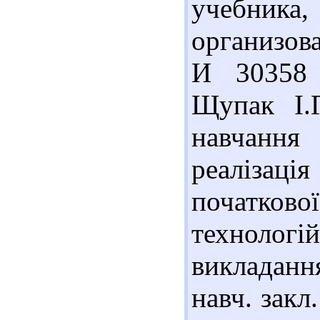
учебник
организова
И 30358 
Щупак І.Г
навчання
реалізац
початково
технолог
викладання
навч. закл.