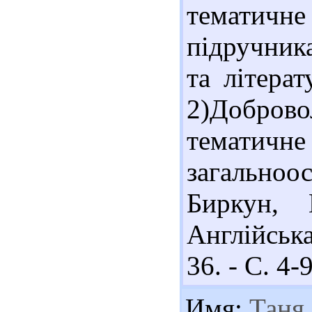
тематичне
підручника
та літерат
2)Добров
тематичн
загальноос
Биркун, 
Англійська
36. - С. 4-9
Имя:
Таня