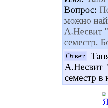
Вопрос:
По
можно най
А.Несвит "
семестр. 
Таня
Ответ
А.Несвит 
семестр в 