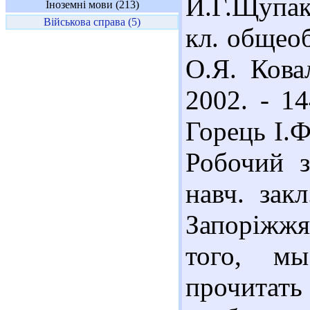
И.Г.Щупак
Іноземні мови (213)
Військова справа (5)
кл. общеоб
О.Я. Кова
2002. - 1
Горець І.Ф
Робочий з
навч. закл
Запоріжжя:
того, м
прочитат