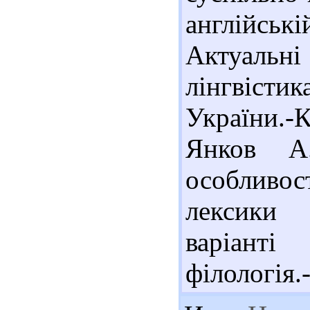
англійськ
Актуальні 
лінгвістик
України.-К
Янков А.
особливос
лексики
варіанті
філологія.