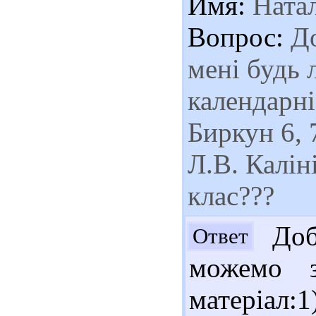
Имя:
Натал
Вопрос:
До
мені будь 
календарні
Биркун 6, 
Л.В. Калін
клас???
Добр
Ответ
можемо з
матеріал: