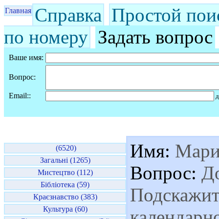
Справка
Простой пои
Главная
по номеру
Задать вопрос
Ваше имя:
Вопрос:
Email::
д
Имя:
Мари
(6520)
Загальні (1265)
Вопрос:
До
Мистецтво (112)
Бібліотека (59)
Подскажит
Краєзнавство (383)
Культура (60)
календарн