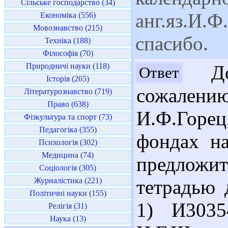
Сільське господарство (34)
анг.яз.И.Ф
Економіка (556)
Мовознавство (215)
спасибо.
Техніка (188)
Філософія (70)
Природничі науки (118)
Доб
Ответ
Історія (265)
сожале
Літературознавство (719)
Право (638)
И.Ф.Горе
Фізкультура та спорт (73)
Педагогіка (355)
фондах н
Психологія (302)
Медицина (74)
предложит
Соціологія (305)
Журналістика (221)
тетрадью 
Політичні науки (155)
1) И3035
Релігія (31)
Наука (13)