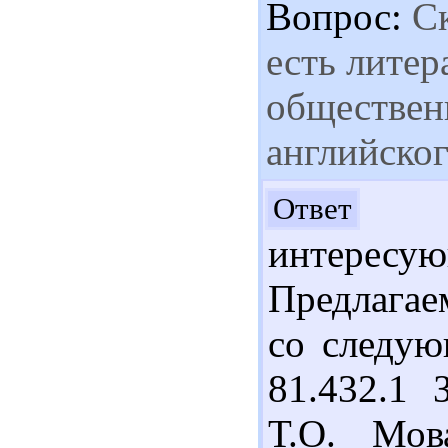
Вопрос:
Ск
есть литер
обществен
английског
Ан
Ответ
интерес
Предлагае
со следую
81.432.1 
Т.О. Мова