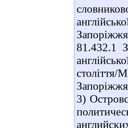
словник
англійсь
Запоріжжя
81.432.1 
англійсь
століття/
Запоріжжя
3) Остров
политичес
английски