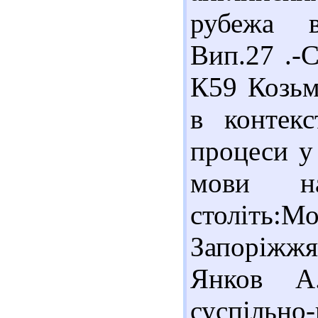
рубежа ве
Вип.27 .-С
К59 Козьм
в контекс
процеси у 
мови 
столі
Запоріжжя:
Янков А.
суспіль