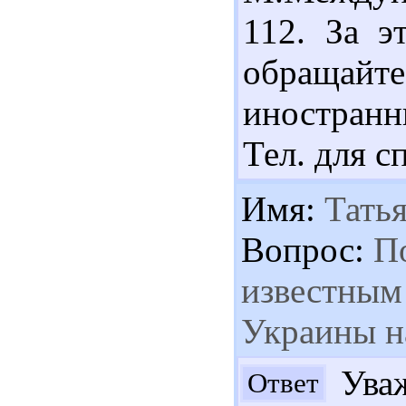
112. За э
обращайт
иностранн
Тел. для с
Имя:
Татья
Вопрос:
По
известным
Украины н
Уваж
Ответ