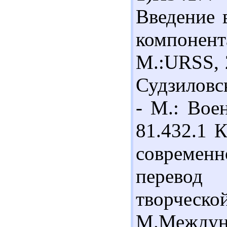
Введение 
компонент
М.:URSS, 2
Судзиловск
- М.: Воен
81.432.1 К
современ
перевод
творческо
М.Междуна