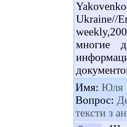
Yakovenko-
Ukraine//
weekly,20
многие д
информа
документо
Имя:
Юля
Вопрос:
Де
тексти з а