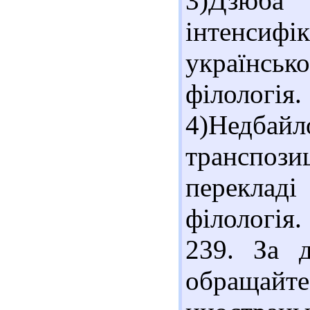
3)Дзюба 
інтенсиф
українськ
філологія.
4)Недбай
транспоз
переклад
філологія
239. За 
обращайт