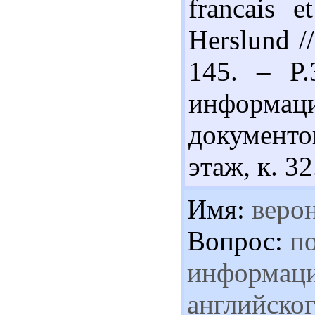
francais e
Herslund /
145. – P.
информац
документо
этаж, к. 32
Имя:
веро
Вопрос:
по
информаци
английског