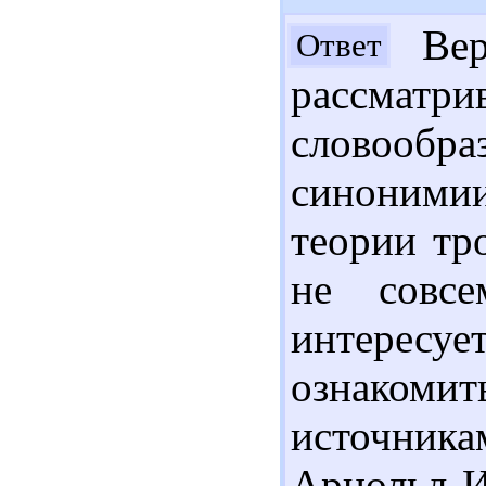
Вер
Ответ
рассматр
словообр
синонимии
теории тр
не совсе
интересуе
ознако
источник
Арнольд И