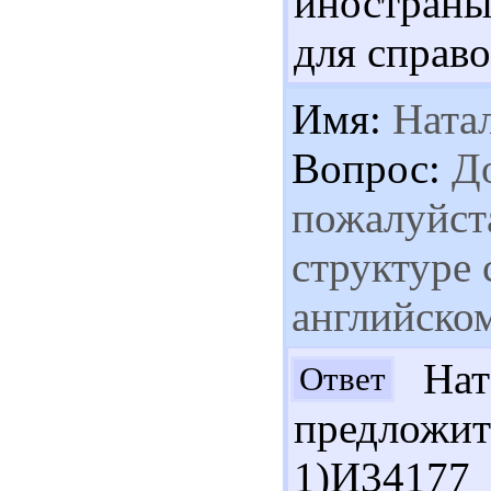
иностраных
для справо
Имя:
Ната
Вопрос:
До
пожалуйста
структуре
английско
Нат
Ответ
предлож
1)И34177