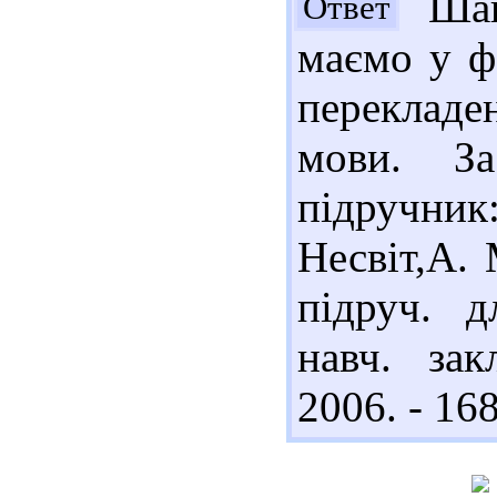
Шан
Ответ
маємо у фо
перекладе
мови. За
підручн
Несвіт,А.
підруч. д
навч. зак
2006. - 168