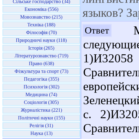
Сільське господарство (34)
языков? За
Економіка (556)
Мовознавство (215)
Техніка (188)
Мар
Ответ
Філософія (70)
Природничі науки (118)
следующи
Історія (265)
1)И32058 
Літературознавство (719)
Право (638)
Сравните
Фізкультура та спорт (73)
Педагогіка (355)
европейс
Психологія (302)
Медицина (74)
Зеленецкий
Соціологія (305)
Журналістика (221)
с. 2)И32
Політичні науки (155)
Сравнител
Релігія (31)
Наука (13)