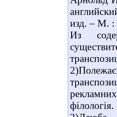
английский
изд. – М. :
Из соде
существит
транспози
2)Полеж
транспоз
рекламних
філологія.