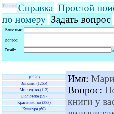
Справка
Простой пои
Главная
по номеру
Задать вопрос
Ваше имя:
Вопрос:
Email::
д
Имя:
Мари
(6520)
Загальні (1265)
Вопрос:
По
Мистецтво (112)
Бібліотека (59)
книги у ва
Краєзнавство (383)
Культура (60)
лингвистик