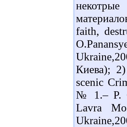
некотрые
материалов
faith, des
O.Pan
Ukraine,2
Киева); 2)
scenic Cri
№ 1.– P. 6
Lavra Mon
Ukraine,