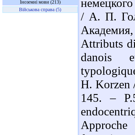
немецкого 
Іноземні мови (213)
Військова справа (5)
/ А. П. Го
Академия,
Attributs d
danois e
typologiqu
H. Korzen 
145. – P.
endocentri
Approche