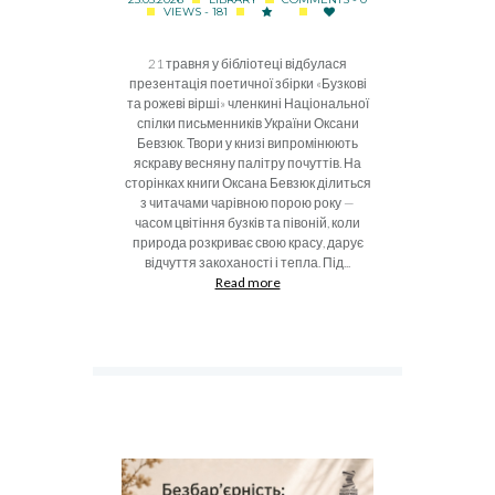
VIEWS - 181
21 травня у бібліотеці відбулася
презентація поетичної збірки «Бузкові
та рожеві вірші» членкині Національної
спілки письменників України Оксани
Бевзюк. Твори у книзі випромінюють
яскраву весняну палітру почуттів. На
сторінках книги Оксана Бевзюк ділиться
з читачами чарівною порою року —
часом цвітіння бузків та півоній, коли
природа розкриває свою красу, дарує
відчуття закоханості і тепла. Під...
Read more