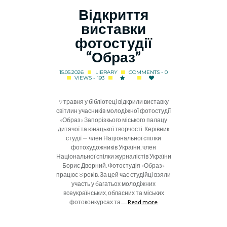
Відкриття
виставки
фотостудії
“Образ”
15.05.2026
LIBRARY
COMMENTS - 0
VIEWS - 193
9 травня у бібліотеці відкрили виставку
світлин учасників молодіжної фотостудії
«Образ» Запорізкього міського палацу
дитячої та юнацької творчості. Керівник
студії — член Національної спілки
фотохудожників України, член
Національної спілки журналістів України
Борис Дворний. Фотостудія «Образ»
працює 8 років. За цей час студійці взяли
участь у багатьох молодіжних
всеукраїнських, обласних та міських
фотоконкурсах та......
Read more