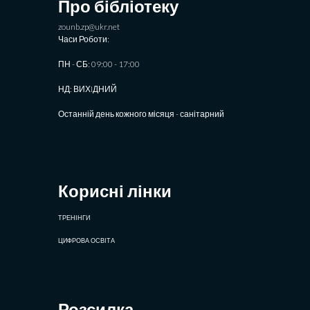
Про бібліотеку
zounb.zp@ukr.net
Часи Роботи:
ПН - СБ: 09:00 - 17:00
НД: ВИХIДНИЙ
Останній день кожного місяця - санітарний
Корисні лінки
ТРЕНІНГИ
ЦИФРОВА ОСВІТА
Розсилка