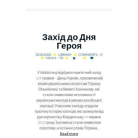
Захід до Дня
Героя
25.05.2026
LIBRARY
COMMENTS - 0
VIEWS - 115
У бібліотеці відбувся пам’ятний захід
«23 травня – День Героїв», присвячений
юним українським патріотам Тіграну
Оганнісяну та Микиті Ханганову, які
стали символами незламності
української молоді в умовах російської
окупації. Учасники заходу згадали
трагічну історію хлопців, які загинули від
рук окупантів у Бердянську 24 червня
2023 року. Їхні імена стали символом
спротиву, а останні слова Тіграна...
Read more