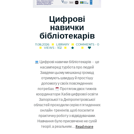
Цифрові
навички
бібліотекарів
11.06.2026
LIBRARY
COMMENTS - 0
VIEWS - 102
Цифрові навички бібліотекарів — це
насамперед турбота про людей
Завдяки цьому мешканці громад
отримують швидшу й простішу
допомогу у своїх повсякденних
потребах.
Протягом двох тижнів
координатори Хабів цифрової освіти
Запорізької та Дніпропетровської
областей проходили серію п’ятиденних
онлайн-тренінгів, щоб посилити
практичну роботу з відвідувачами.
Навчання було присвячене не сухій
теорії, а реальним......
Read more