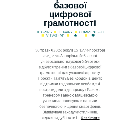
базової
цифрової
грамотності
11.06.2026
LIBRARY
COMMENTS - 0
VIEWS - 161
30 травня 2026 року в ESTEAM-просторі
«Ko_Laba» Запорізької обласної
універсальної наукової бібліотеки
відбувся тренінг з базової цифрової
грамотності для учасників проєкту
Проєкт «Пам’ять Без Кордонів: центр
підтримки та допомоги особам, які
постраждали від нацизму». Разом з
тренером Ганною Мацієвською
учасники опановували навички
безпечного очищення смартфонів.
Відвідувачі заходу чистили кеш,
видаляли дублікати і......
Read more