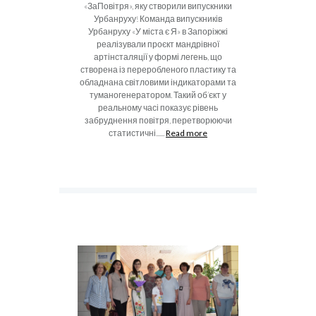
«ЗаПовітря», яку створили випускники
Урбанруху! Команда випускників
Урбанруху «У міста є Я» в Запоріжжі
реалізували проєкт мандрівної
артінсталяції у формі легень, що
створена із переробленого пластику та
обладнана світловими індикаторами та
туманогенератором. Такий об’єкт у
реальному часі показує рівень
забруднення повітря, перетворюючи
статистичні......
Read more