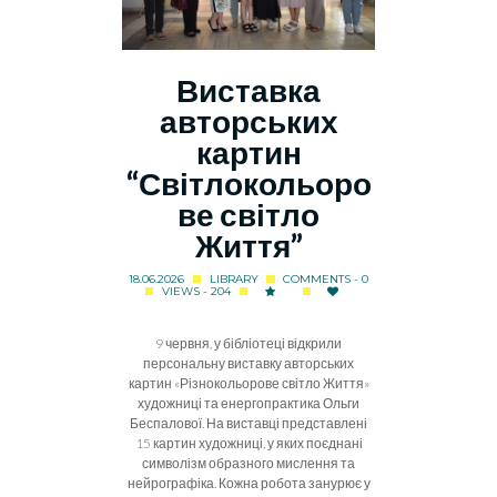
Виставка
авторських
картин
“Світлокольоро
ве світло
Життя”
18.06.2026
LIBRARY
COMMENTS - 0
VIEWS - 204
9 червня, у бібліотеці відкрили
персональну виставку авторських
картин «Різнокольорове світло Життя»
художниці та енергопрактика Ольги
Беспалової. На виставці представлені
15 картин художниці, у яких поєднані
символізм образного мислення та
нейрографіка. Кожна робота занурює у