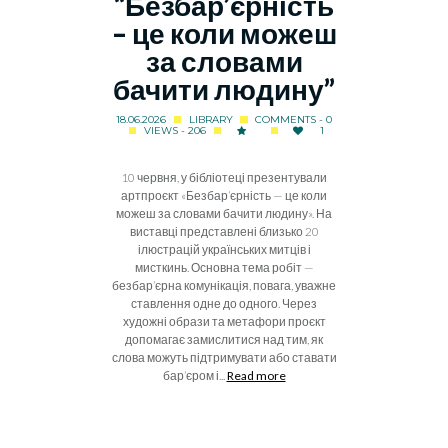
“Безбар’єрність
– це коли можеш
за словами
бачити людину”
18.06.2026
LIBRARY
COMMENTS - 0
VIEWS - 206
1
10 червня, у бібліотеці презентували
артпроєкт «Безбар’єрність — це коли
можеш за словами бачити людину». На
виставці представлені близько 20
ілюстрацій українських митців і
мисткинь. Основна тема робіт —
безбар’єрна комунікація, повага, уважне
ставлення одне до одного. Через
художні образи та метафори проєкт
допомагає замислитися над тим, як
слова можуть підтримувати або ставати
бар’єром і...
Read more