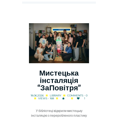
Мистецька
інсталяція
“ЗаПовітря”
18.06.2026
LIBRARY
COMMENTS - 0
VIEWS - 168
1
У бібліотеці відкрили мистецьку
інсталяцію з переробленого пластику