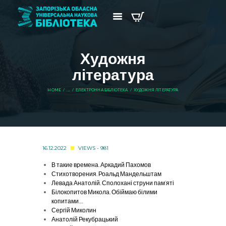
Художня
література
HOME
...
ЕЛЕКТРОННА БІБЛІОТЕКА
ХУДОЖНЯ ЛІТЕРАТУРА
16.12.2022
VIEWS - 981
В такие времена. Аркадий Пахомов
Стихотворения. Роальд Мандельштам
Левада Анатолій. Сполохані струни пам’яті
Білокопитов Микола. Обіймаю білими
копитами…
Сергій Миколин
Анатолій Рекубрацький