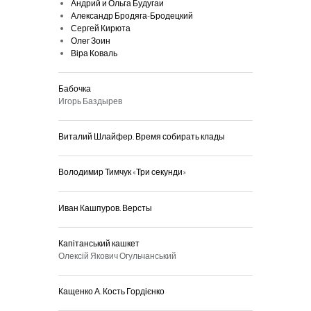
Андрий и Ольга Будугаи
Александр Бродяга-Бродецкий
Сергей Кирюта
Олег Зоин
Віра Коваль
Бабочка
Игорь Баздырев
Виталий Шлайфер. Время собирать клады
Володимир Тимчук «Три секунди»
Иван Кашпуров. Версты
Капітанський кашкет
Олексій Якович Огульчанський
Кащенко А. Кость Гордієнко