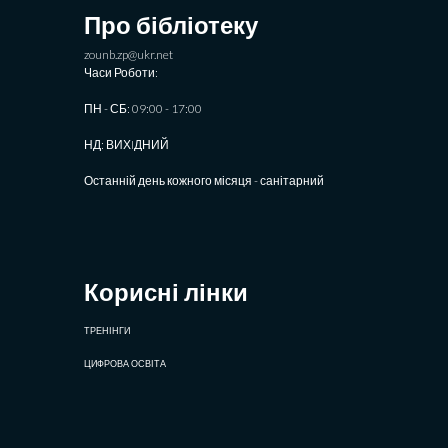
Про бібліотеку
zounb.zp@ukr.net
Часи Роботи:
ПН - СБ: 09:00 - 17:00
НД: ВИХIДНИЙ
Останній день кожного місяця - санітарний
Корисні лінки
ТРЕНІНГИ
ЦИФРОВА ОСВІТА