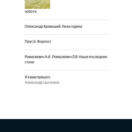
чоботи
Олександр Кривоший. Лиха година
Прус Б. Форпост
Ромаскевич А.И., Ромаскевич Л.В. Наши последние
стихи
Я к вам пришел
Александр Цыганков