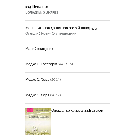
код Шевченка
Володимир Віхляєв
Маленькі оповідання про розбійницю руду
Олексій Якович Огульчанський
Малий колядник
Медко О. Категорія SACRUM
Медко О. Хора (2014)
Медко О. Хора (2017)
Олександр Кривоший. Батькові