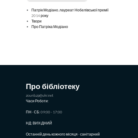
Патрік Модіано, лауреат Нобелівської премії
2014 року
Твори
Про Патріка Модіано
Про бібліотеку
zounb.zp@ukr.net
Часи Роботи:
ПН - СБ: 09:00 - 17:00
НД: ВИХIДНИЙ
Останній день кожного місяця - санітарний