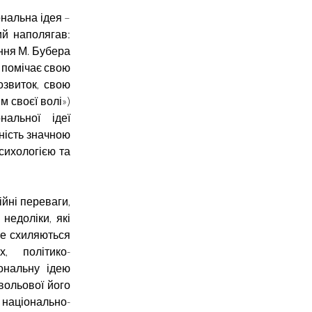
нальна ідея –
ий наполягав:
ння М. Бубера
д помічає свою
розвиток, свою
 своєї волі»)
нальної ідеї
тність значною
сихологією та
ійні переваги,
 недоліки, які
че схиляються
, політико-
іональну ідею
вольової його
й національно-