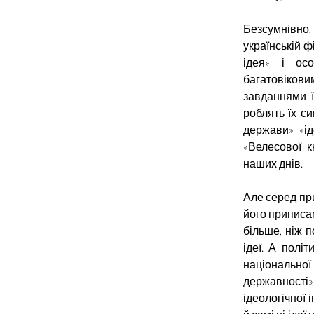
Безсумнівно,
українській ф
ідея» і осо
багатовіковим
завданнями ї
роблять їх с
держави» «і
«Велесової к
наших днів.
Але серед при
його приписам
більше, ніж 
ідеї. А полі
національної 
державності»
ідеологічної і