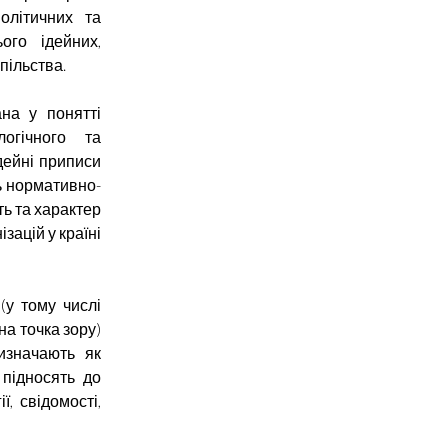
олітичних та
ого ідейних,
пільства.
ана у понятті
логічного та
дейні приписи
ть нормативно-
ть та характер
ізацій у країні
(у тому числі
на точка зору)
изначають як
 підносять до
, свідомості,