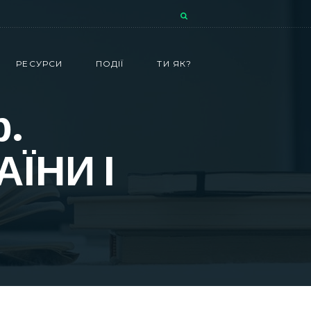
РЕСУРСИ
ПОДІЇ
ТИ ЯК?
р.
ЇНИ І