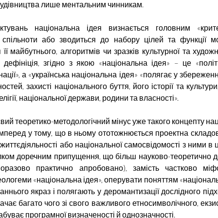
удівництва лише ментальним чинникам.
ктувань національна ідея визнається головним «крит
ї спільноти або зводиться до набору цілей та функції м
її майбутнього, алгоритмів чи зразків культурної та художн
 дефініція, згідно з якою
«національна
ідея» – це
«полі
ації», а «українська національна ідея» «полягає у збережен
остей, захисті національного буття, його історії та культур
елігії, національної держави, родини та власності».
євий теоретико-методологічний мінус уже такого концепту нац
мперед у тому, що в ньому ототожнюється проектна складо
життєдіяльності або національної самосвідомості з ними в 
лком доречним припущення, що більш науково-теоретично д
дноразово практично апробовано), замість частково міфо
еологеми «національна ідея», оперувати поняттям «національ
аннього якраз і полягають у деромантизації дослідного підх
трачає багато чого зі свого важливого етносимволічного, екз
абуває програмної визначеності й однозначності.