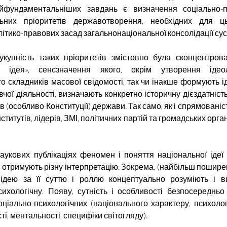
йфундаментальніших завдань є визначення соціально-п
льних пріоритетів державотворення, необхідних для ць
олітико-правових засад загальнонаціональної консолідації сус
укупність таких пріоритетів змістовно була сконцентров
а ідея», сенсзначення якого, окрім утворення ідео
го складників масової свідомості, так чи інакше формують і
чої діяльності, визначають конкретно історичну дієздатніс
в (особливо Конституції) держави. Так само, як і спрямованіс
інститутів, лідерів, ЗМІ, політичних партій та громадських орган
аукових публікаціях феномен і поняття національної ідеї 
) отримують різну інтерпретацію. Зокрема, (найбільш пошире
 ідею за її суттю і роллю концептуально розуміють і в
сихологічну. Появу, сутність і особливості безпосередньо
ціально-психологічних (національного характеру, психології
і, ментальності, специфіки світогляду).