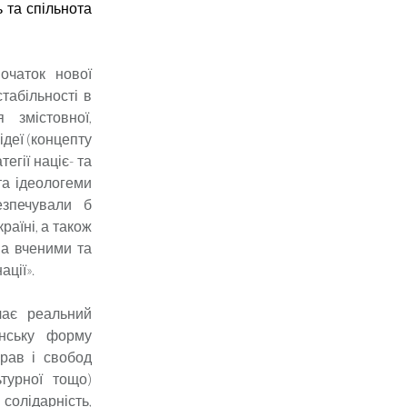
 та спільнота
очаток нової
табільності в
 змістовної,
ідеї (концепту
егії націє- та
та ідеологеми
езпечували б
аїні, а також
ьма вченими та
ції».
чає реальний
н
ську форму
прав і свобод
ьтурної тощо)
 солідарність,