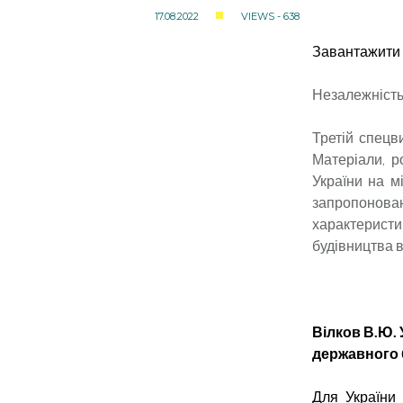
17.08.2022
VIEWS - 638
Завантажити 
Незалежність
Третій спецв
Матеріали, р
України на м
запропонов
характерист
будівництва в
Вілков В.Ю. 
державного 
Д
ля України