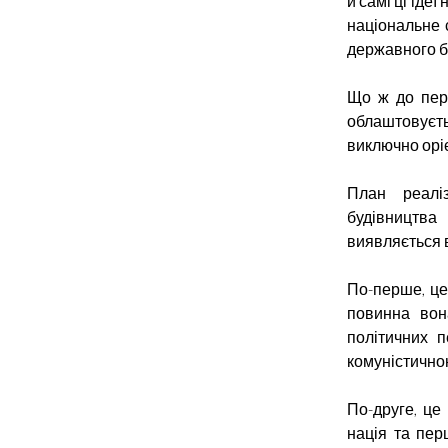
й самі ці ідеї
національне 
державного бу
Що ж до перш
облаштовуєть
виключно орі
План реаліз
будівництва
виявляється 
По-перше, це
повинна вон
політичних п
комуністично
По-друге, це
нація та пер