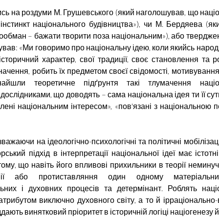
ись на роздуми М. Грушевського (який наголошував, що націо
 інстинкт національного будівництва»), чи М.
Бердяева
(як
ообман – бажати творити поза національним»), або твердже
ував: «Ми говоримо про національну ідею, коли якийсь наро
 істо­ричний характер, свої традиції, своє ста­новлення та 
начення, робить їх предметом своєї свідомості
,
мотивуванням
айшли теоретичне підґрунтя такі тлумачення націо
дослідниками, що доводять – сама національна ідея ти її су
лені національним інтересом», «пов'язані з національною п
важаючи на ідеологічно-психологічні та політичні мобілізац
рський підхід в інтерпретації національної ідеї має істотні
тому, що навіть його впливові прихильники в теорії немину
ії або протиставляння один одному матеріальних
льних і духовних процесів та детермінант. Роблять нац
атрибутом виключно духовного світу, а то й ірраціонально-
ддають винятковий пріоритет в історичній логіці націогенезу 