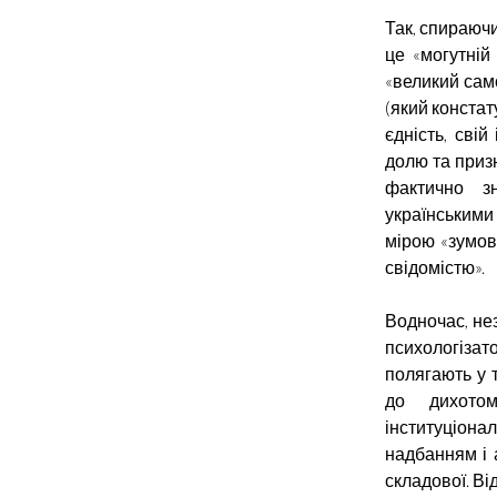
Так, спираюч
це «могутній
«великий сам
(який констат
єдність, свій
долю та приз
фактично зн
українськими 
мірою «зумов
свідомістю».
Водночас, нез
психологізато
полягають у 
до дихотом
інституціона
надбанням і 
складової. Ві