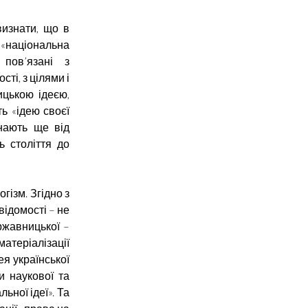
визнати, що в
м «національна
 пов’язані з
ті, з цілями і
ицькою ідеєю,
ь «ідею своєї
инають ще від
ь століття до
гізм. Згідно з
відомості – не
ржавницької –
атеріалізації
ея української
и наукової та
льної ідеї». Та