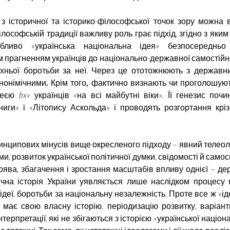
 з історичної та історико-філософської точок зору можна 
ілософській традиції важливу роль грає підхід, згідно з яки
бливо «українська національна ідея» безпосередньо
 прагненням українців до національно-державної самостійнос
хньої боротьби за неї. Через це ототожнюють з державн
инонімічними
.
Крім того
,
фактично визнають чи проголошуют
деєю
fix»
українців «на всі майбутні віки». Її генезис поч
ниги» і «Літопису
Аскольда»
і проводять розгортання кріз
нципових мінусів вище окресленого підходу – явний телеоло
и, розвиток української політичної думки, свідомості й самос
поява, збагачення і зростання масштабів впливу однієї – де
тична історія України уявляється лише наслідком процесу м
ідеї, боротьби за національну незалежність. Проте все ж «ід
 має свою власну історію, періодизацію розвитку, варіант
нтерпретації, які не збігаються з історією «української націона