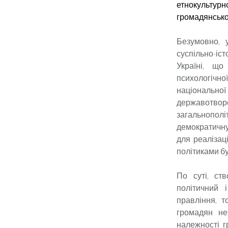
етнокультурн
громадянсько
Безумовно, 
суспільно-іс
Україні, що
психологічної
національної 
державотворе
загальнопол
демократичну
для реалізаці
політиками бу
По суті, ст
політичний 
правління, т
громадян нез
належності гр