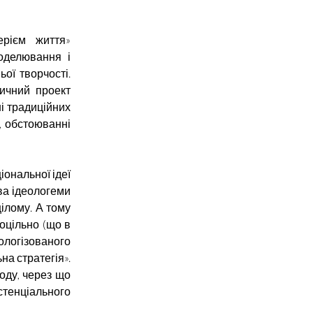
ерієм життя»
оделювання і
ьої творчості.
тичний проект
ні традиційних
и, обстоюванні
іональної ідеї
ва ідеологеми
цілому. А тому
оцільно (що в
логізованого
на стратегія».
оду, через що
истенціального