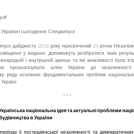
pdf
 України і сьогодення. Спецвипуск
ипуск дайджесту 2016 року присвячений 25-річчю Незалежн
озміщенні у виданні, допоможуть розібратися, яких резуль
іжнародній і внутрішній аренах та які можливості було вт
ано проаналізувати шлях України до незалежност
ику ряду основних фундаментальних проблем національн
 Україні.
* * *
Українська національна ідея та актуальні проблеми нац
будівництва в України
 періоду її пострадянської незалежності та демократични