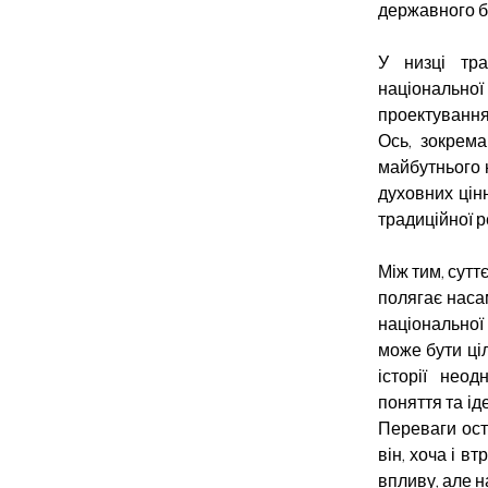
державного б
У низці тра
національно
проектування 
Ось, зокрема
майбутнього н
духовних цінн
традиційної р
Між тим, сутт
полягає наса
національної 
може бути ці
історії нео
поняття та ід
Переваги ост
він, хоча і в
впливу, але н