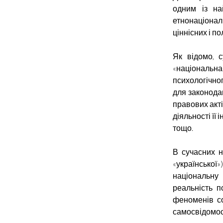
одним із на
етнонаціона
ціннісних і п
Як відомо, с
«національн
психологічно
для законодав
правових акті
діяльності її 
тощо.
В сучасних н
«української»
національну
реальність п
феноменів со
самосвідомост