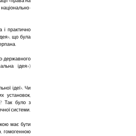
зації «права на
 національно-
а і практично
дея», що була
ерпана.
о-державного
альна ідея»)
ної ідеї». Чи
х установок,
ї? Так було з
чної системи.
якою має бути
ю, гомогенною