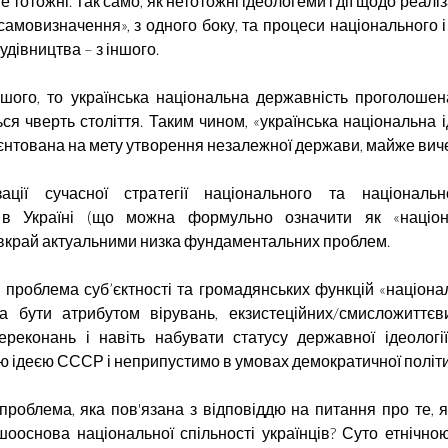
 не тотожні. Так само, як нетотожні ідеологеми і дії щодо реалі
самовизначення», з одного боку, та процеси національного і
дівництва – з іншого.
ого, то українська національна державність проголошен
ся чверть століття. Таким чином, «українська національна і
єнтована на мету утворення незалежної держави, майже вич
ації сучасної стратегії національного та національн
 в Україні (що можна
формульно означити як «націон
вкрай актуальними низка фундаментальних проблем.
 проблема суб’єктності та громадянських функцій «національ
а бути атрибутом вірувань, екзистеційних/смисложиттєви
ереконань і навіть набувати статусу державної ідеологі
ю ідеєю СССР і неприпустимо в умовах демократичної політи
 проблема, яка пов'язана
з відповіддю на питання про те, 
шооснова національної спільності українців? Суто етнічно