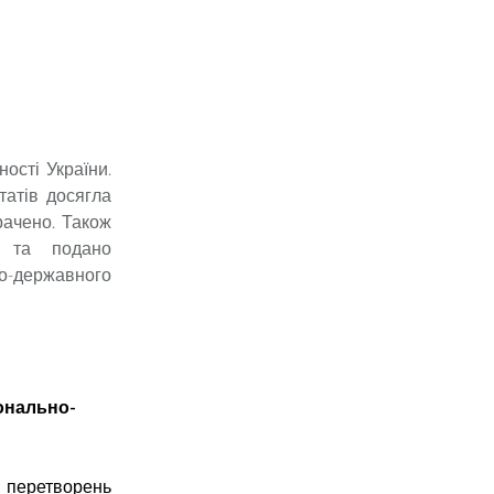
ості України.
татів досягла
рачено. Також
і та подано
о-державного
іонально-
х перетворень