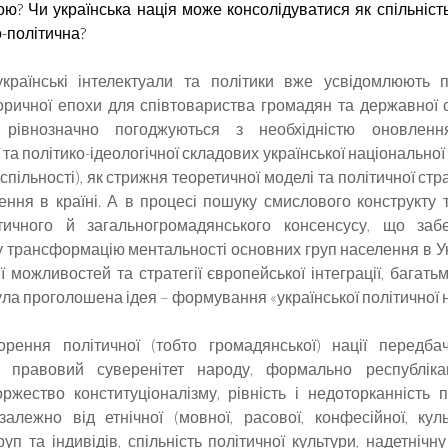
ою? Чи українська нація може консолідуватися як спільність
-політична?
українські інтелектуали та політики вже усвідомлюють п
торичної епохи для співтовариства громадян та державної с
 рівнозначно погоджуються з необхідністю оновлення
 та політико-ідеологічної складових української національної 
спільності), як стрижня теоретичної моделі та політичної страт
ння в країні. А в процесі пошуку смислового конструкту 
ітичного й загальногромадянського консенсусу, що заб
 трансформацію ментальності основних груп населення в Укр
ї можливостей та стратегії європейської інтеграції, багат
ла проголошена ідея – формування «української політичної на
ворення політичної (тобто громадянської) нації передба
і правовий суверенітет народу, формально республіка
оржество конституціоналізму, рівність і недоторканність 
алежно від етнічної (мовної, расової, конфесійної, кул
уп та індивідів, спільність політичної культури, надетнічну