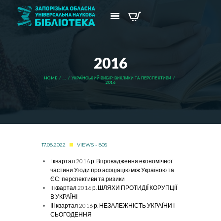
2016
HOME
...
УКРАЇНСЬКИЙ ВИБІР: ВИКЛИКИ ТА ПЕРСПЕКТИВИ
2016
17.08.2022
VIEWS - 805
I квартал 2016 р. Впровадження економічної
частини Угоди про асоціацію між Україною та
ЄС: перспективи та ризики
II квартал 2016 р. ШЛЯХИ ПРОТИДІЇ КОРУПЦІЇ
В УКРАЇНІ
ІІІ квартал 2016 р. НЕЗАЛЕЖНІСТЬ УКРАЇНИ І
СЬОГОДЕННЯ